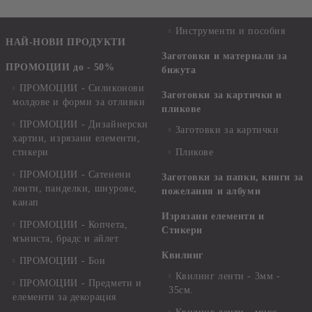
Инструменти и пособия
НАЙ-НОВИ ПРОДУКТИ
Заготовки и материали за
ПРОМОЦИИ до - 50%
бижута
ПРОМОЦИИ - Силиконови
Заготовки за картички и
молдове и форми за отливки
пликове
ПРОМОЦИИ - Дизайнерски
Заготовки за картички
хартии, изрязани елементи,
стикери
Пликове
ПРОМОЦИИ - Сатенени
Заготовки за папки, книги за
ленти, панделки, шнурове,
пожелания и албуми
канап
Изрязани елементи и
ПРОМОЦИИ - Копчета,
Стикери
мъниста, брадс и айлет
Квилинг
ПРОМОЦИИ - Бои
Квилинг ленти - 3мм -
ПРОМОЦИИ - Предмети и
35см.
елементи за декорация