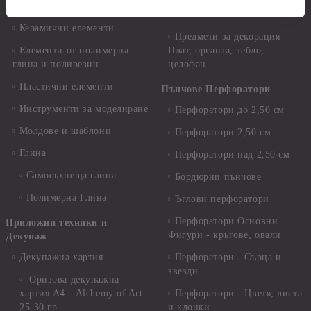
Предмети за декорация -
Керамична смес за отливки
Стъкло
Керамични елементи
Предмети за декорация -
Елементи от полимерна
Плат, органза, зебло,
глина и полирезин
целофан
Пластични елементи
Пънчове Перфоратори
Инструменти за моделиране
Перфоратори до 2,50 см
Молдове и шаблони
Перфоратори 2,50 см
Глина
Перфоратори над 2,50 см
Самосъхнеща глина
Бордюрни пънчове
Полимерна Глина
Ъглови перфоратори
Перфоратори Основни
Приложни техники и
Фигури - кръгове, овали
Декупаж
Декупажна хартия
Перфоратори - Сърца и
звезди
Оризова декупажна
хартия А4 - Alchemy of Art -
Перфоратори - Цветя, листа
25-30 гр.
и клонки