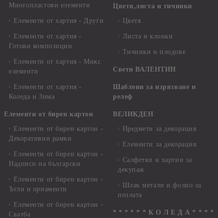
Многопластови елементи
Цветя,листа и тичинки
Елементи от хартия - Други
Цветя
Елементи от хартия -
Листа и клонки
Готови композиции
Тичинки и плодове
Елементи от хартия - Микс
Свети ВАЛЕНТИН
елементи
Елементи от хартия -
Шаблони за изрязване и
Коледа и Зима
релеф
Елементи от бирен картон
ВЕЛИКДЕН
Елементи от бирен картон -
Предмети за декорация
Декоративни рамки
Елементи за декорация
Елементи от бирен картон -
Салфетки и хартии за
Надписи на български
декупаж
Елементи от бирен картон -
Шлак метали и фолио за
Ъгли и орнаменти
позлата
Елементи от бирен картон -
* * * * * * К О Л Е Д А * * * *
Сватба