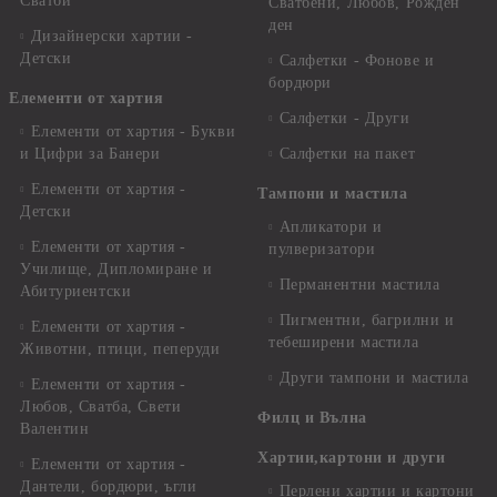
Сватби
Сватбени, Любов, Рожден
ден
Дизайнерски хартии -
Детски
Салфетки - Фонове и
бордюри
Елементи от хартия
Салфетки - Други
Елементи от хартия - Букви
и Цифри за Банери
Салфетки на пакет
Елементи от хартия -
Тампони и мастила
Детски
Апликатори и
Елементи от хартия -
пулверизатори
Училище, Дипломиране и
Перманентни мастила
Абитуриентски
Пигментни, багрилни и
Елементи от хартия -
тебеширени мастила
Животни, птици, пеперуди
Други тампони и мастила
Елементи от хартия -
Любов, Сватба, Свети
Филц и Вълна
Валентин
Хартии,картони и други
Елементи от хартия -
Дантели, бордюри, ъгли
Перлени хартии и картони