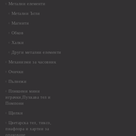
Метални елементи
Метални Ъгли
Магнити
Обков
Халки
Други метални елементи
Механизми за часовник
Очички
Пълнежи
Плюшени мини
играчки,Пухкава тел и
Помпони
Щипки
Цветарска тел, тиксо,
пиафлора и хартии за
опаковане