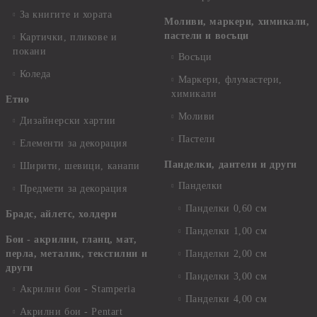
За книгите и хората
Моливи, маркери, химикали,
пастели и восъци
Картички, пликове и
покани
Восъци
Коледа
Маркери, флумастери,
химикали
Етно
Моливи
Дизайнерски хартии
Пастели
Елементи за декорация
Панделки, дантели и други
Ширити, шевици, канапи
Панделки
Предмети за декорация
Панделки 0,60 см
Брадс, айлетс, холдери
Панделки 1,00 см
Бои - акрилни, гланц, мат,
перла, металик, текстилни и
Панделки 2,00 см
други
Панделки 3,00 см
Акрилни бои - Stamperia
Панделки 4,00 см
Акрилни бои - Pentart