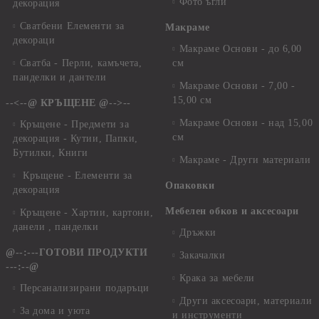
Фото ъгли
декорация
Сватбени Елементи за
Макраме
декораци
Макраме Основи - до 6,00
Сватба - Перли, камъчета,
см
панделки и дантели
Макраме Основи - 7,00 -
15,00 см
--<--@ КРЪЩЕНЕ @-->--
Макраме Основи - над 15,00
Кръщене - Предмети за
см
декорация - Кутии, Папки,
Бутилки, Книги
Макраме - Други материали
Кръщене - Елементи за
Опаковки
декорация
Мебелен обков и аксесоари
Кръщене - Хартии, картони,
данели , панделки
Дръжки
@--:---ГОТОВИ ПРОДУКТИ
Закачалки
---:--@
Крака за мебели
Персанализирани подаръци
Други аксесоари, материали
За дома и уюта
и инструменти