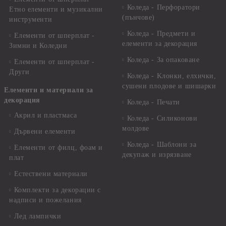
Коледа - Перфоратори
Етно елементи и музикални
(пънчове)
инструменти
Коледа - Предмети и
Елементи от шперплат -
елементи за декорация
Зимни и Коледни
Коледа - За опаковане
Елементи от шперплат -
Други
Коледа - Kлонки, елхички,
сушени плодове и шишарки
Елементи и материали за
декорация
Коледа - Печати
Акрил и пластмаса
Коледа - Силиконови
молдове
Дървени елементи
Коледа - Шаблони за
Елементи от филц, фоам и
декупаж и изрязване
плат
Естествени материали
Комплекти за декорации с
надписи и пожелания
Лед лампички