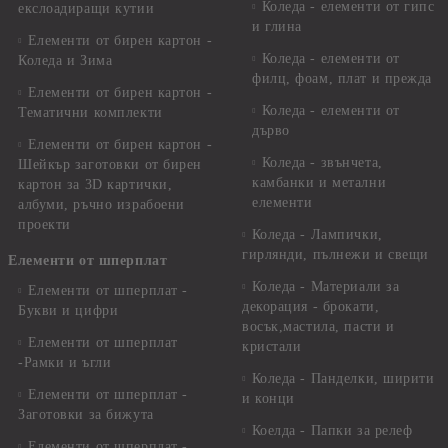
Коледа - елементи от гипс
екслоадиращи кутии
и глина
Елементи от бирен картон -
Коледа - елементи от
Коледа и Зима
филц, фоам, плат и прежда
Елементи от бирен картон -
Коледа - елементи от
Тематични комплекти
дърво
Елементи от бирен картон -
Коледа - звънчета,
Шейкър заготовки от бирен
камбанки и метални
картон за 3D картички,
елементи
албуми, ръчно израбоени
проекти
Коледа - Лампички,
гирлянди, пълнежи и свещи
Елементи от шперплат
Коледа - Материали за
Елементи от шперплат -
декорация - брокати,
Букви и цифри
восък,мастила, пасти и
Елементи от шперплат
кристали
-Рамки и ъгли
Коледа - Панделки, ширити
Елементи от шперплат -
и конци
Заготовки за бижута
Коелда - Папки за релеф
Елементи от шперплат -