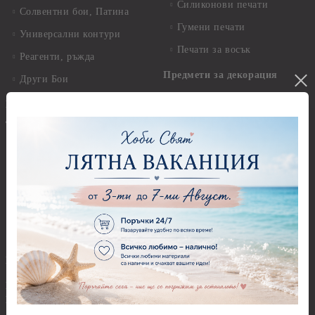
Силиконови печати
Солвентни бои, Патина
Гумени печати
Универсални контури
Печати за восък
Реагенти, ръжда
Предмети за декорация
Други Бои
Предмети за декорация -
Брокат, пайети, мъниста и
Акрил и пластмаса
декоративен пясък
Предмети за декорация -
Брокати, ледени кристали и
Дърво
мини перли
Предмети за декорация -
Пайети
Мукава, Картон и Хартия
Мъниста
Предмети за декорация -
МДФ
Декоративен пясък и
камъчета
Предмети за декорация -
Керамика и метал
Висулки
Предмети за декорация -
Глина,Гипс, Калъпи,
Стирофом
Елементи, Инструменти