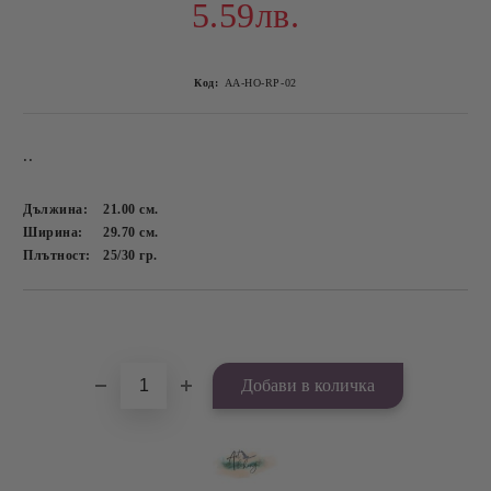
5.59лв.
Код:
AA-HO-RP-02
..
Дължина:
21.00
см.
Ширина:
29.70
см.
Плътност:
25/30
гр.
Добави в желани