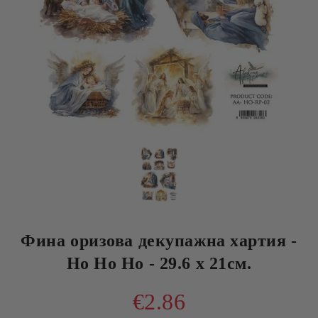
Фина оризова декупажна хартия -
Ho Ho Ho - 29.6 х 21см.
€2.86