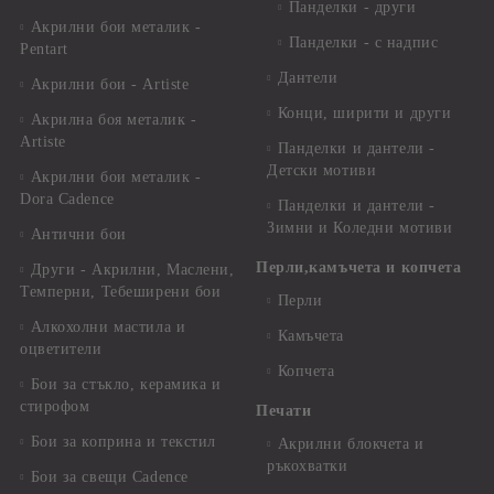
Панделки - други
Акрилни бои металик -
Панделки - с надпис
Pentart
Дантели
Акрилни бои - Artiste
Конци, ширити и други
Акрилна боя металик -
Artiste
Панделки и дантели -
Детски мотиви
Акрилни бои металик -
Dora Cadence
Панделки и дантели -
Зимни и Коледни мотиви
Антични бои
Перли,камъчета и копчета
Други - Акрилни, Маслени,
Темперни, Тебеширени бои
Перли
Алкохолни мастила и
Камъчета
оцветители
Копчета
Бои за стъкло, керамика и
стирофом
Печати
Бои за коприна и текстил
Акрилни блокчета и
ръкохватки
Бои за свещи Cadence