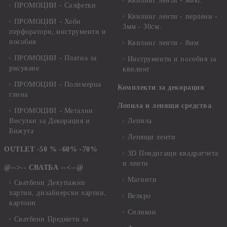
Квилинг ленти - микс
ПРОМОЦИИ - Салфетки
Квилинг ленти - перлени -
ПРОМОЦИИ - Хоби
3мм - 30см.
перфоратори, инструменти и
пособия
Квилинг ленти - 8мм
ПРОМОЦИИ - Платна за
Инструменти и пособия за
рисуване
квилинг
ПРОМОЦИИ - Полимерна
Комплекти за декорация
глина
Лепила и лепящи средства
ПРОМОЦИИ - Метални
Висулки за Декорация и
Лепила
Бижута
Лепящи ленти
OUTLET -50 % -60% -70%
3D Повдигащи квадратчета
и ленти
@-->-- СВАТБА --<--@
Магнити
Сватбени Декупажни
хартии, дизайнерски хартии,
Велкро
картони
Силикон
Сватбени Предмети за