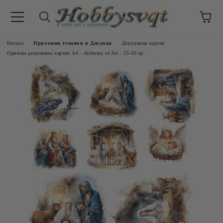
Начало
Приложни техники и Декупаж
Декупажна хартия
Оризова декупажна хартия А4 - Alchemy of Art - 25-30 гр.