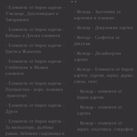
* *
Елементи от бирен картон -
Коледа - Заготовки за
Училище, Дипломиране и
картички и пликове
Завършване
Коледа - Декупажни хартии
Елементи от бирен картон -
Бебшки и Детски елементи
Коелда - Салфетки за
декупаж
Елементи от бирен картон -
Цветя и Животни
Коледа - Дизайнерски
хартии
Елементи от бирен картон -
Стиймпънк и Мъжки
Коледа - Eлементи от бирен
елементи
картон, хартия, акрил, дърво,
глина, гипс
Елементи от бирен картон -
Пътешестия - море, планина
Коледа - елементи от
,транспорт
бирен картон
Елементи от бирен картон -
Коледа - елементи от
Други
хартия
Елементи от бирен картон -
Коледа - елементи от
За миниатюри, дълбоки
акрил, пластмаса, стирофом
рамки, бебешки съкровища и