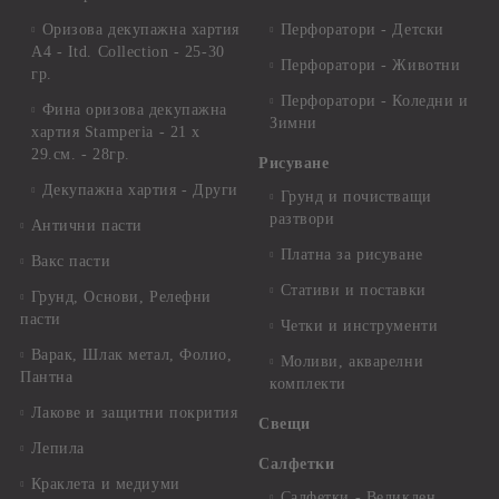
Оризова декупажна хартия
Перфоратори - Детски
А4 - Itd. Collection - 25-30
Перфоратори - Животни
гр.
Перфоратори - Коледни и
Фина оризова декупажна
Зимни
хартия Stamperia - 21 х
29.см. - 28гр.
Рисуване
Декупажна хартия - Други
Грунд и почистващи
разтвори
Антични пасти
Платна за рисуване
Вакс пасти
Стативи и поставки
Грунд, Основи, Релефни
пасти
Четки и инструменти
Варак, Шлак метал, Фолио,
Моливи, акварелни
Пантна
комплекти
Лакове и защитни покрития
Свещи
Лепила
Салфетки
Краклета и медиуми
Салфетки - Великден