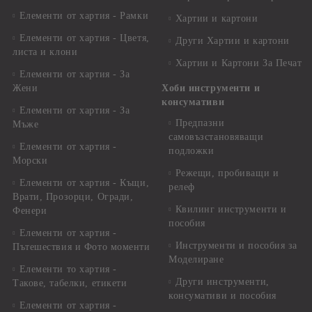
Елементи от хартия - Рамки
Хартии и картони
Елементи от хартия - Цветя,
Други Хартии и картони
листа и клони
Хартии и Картони За Печат
Елементи от хартия - За
Жени
Хоби инструменти и
консумативи
Елементи от хартия - За
Предпазни
Мъже
самовъзстановяващи
Елементи от хартия -
подложки
Морски
Режещи, пробиващи и
Елементи от хартия - Къщи,
релеф
Врати, Прозорци, Огради,
Квилинг инструменти и
Фенери
пособия
Елементи от хартия -
Инструменти и пособия за
Пътешествия и Фото моменти
Моделиране
Елементи то хартия -
Други инструменти,
Такове, табелки, етикети
консумативи и пособия
Елементи от хартия -