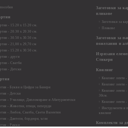
 пособия
Заготовки за к
пликове
артии
Заготовки за ка
тии - 15.20 х 15.20 см.
Пликове
тии - 20.30 х 20.30 см.
тии - 30.50 х 30.50 см.
Заготовки за па
пожелания и ал
ртии - 21,00 х 29,70 см
тии - 15.20 x 30.50 см.
Изрязани елеме
ртии - други
Стикери
ртии - Сватби
ртии - Детски
Квилинг
Квилинг ленти -
артия
Квилинг ленти -
ртия - Букви и Цифри за Банери
Квилинг ленти -
ртия - Детски
30см.
ртия - Училище, Дипломиране и Абитуриентски
Квилинг ленти -
ртия - Животни, птици, пеперуди
Инструменти и п
ртия - Любов, Сватба, Свети Валентин
квилинг
ртия - Дантели, бордюри, ъгли
Комплекти за д
ртия - Рамки