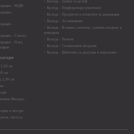
Коелда - Папки за релеф
корация - МДФ
Коледа - Перфоратори (пънчове)
орация -
Коледа - Предмети и елементи за декорация
Коледа - За опаковане
орация -
Коледа - Kлонки, елхички, сушени плодове и
шишарки
орация - Стъкло
Коледа - Печати
орация - Плат,
Коледа - Силиконови молдове
елофан
Коледа - Шаблони за декупаж и изрязване
ратори
2,50 см
50 см
 2,50 см
ве
тори
новни Фигури -
ърца и звезди
ветя, листа и