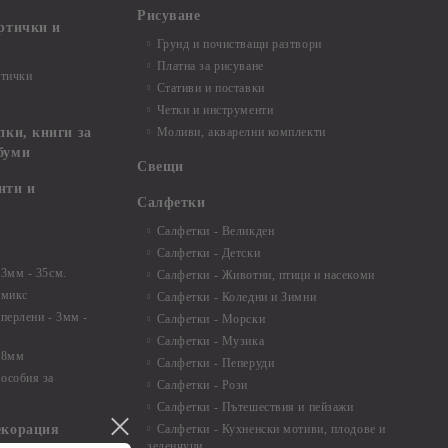
Рисуване
артички и
Грунд и почистващи разтвори
Платна за рисуване
ртички
Стативи и поставки
Четки и инструменти
пки, книги за
Моливи, акварелни комплекти
буми
Свещи
нти и
Салфетки
Салфетки - Великден
Салфетки - Детски
 3мм - 35см.
Салфетки - Животни, птици и насекоми
 микс
Салфетки - Коледни и Зимни
 перлени - 3мм -
Салфетки - Морски
Салфетки - Музика
 8мм
Салфетки - Пеперуди
особия за
Салфетки - Рози
Салфетки - Пътешествия и пейзажи
екорация
Салфетки - Кухненски мотиви, плодове и
зеленчуци