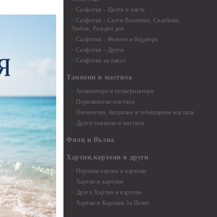
и средства
Салфетки - Цветя и листа
Салфетки - Свети Валентин, Сватбени,
Любов, Рожден ден
Салфетки - Фонове и бордюри
вадратчета и
Салфетки - Други
Салфетки на пакет
Тампони и мастила
Апликатори и пулверизатори
Перманентни мастила
Пигментни, багрилни и тебеширени мастила
Други тампони и мастила
- до 6,00 см
- 7,00 - 15,00 см
Филц и Вълна
- над 15,00 см
и материали
Хартии,картони и други
Перлени хартии и картони
Хартии и картони
и аксесоари
Други Хартии и картони
Хартии и Картони За Печат