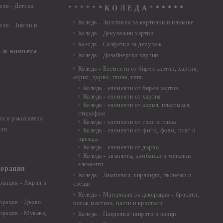
ели - Детски
* * * * * * К О Л Е Д А * * * * * *
Коледа - Заготовки за картички и пликове
ели - Зимни и
Коледа - Декупажни хартии
Коелда - Салфетки за декупаж
 и копчета
Коледа - Дизайнерски хартии
Коледа - Eлементи от бирен картон, хартия,
акрил, дърво, глина, гипс
Коледа - елементи от бирен картон
Коледа - елементи от хартия
Коледа - елементи от акрил, пластмаса,
стирофом
а и ръкохватки
Коледа - елементи от гипс и глина
ати
Коледа - елементи от филц, фоам, плат и
прежда
Коледа - елементи от дърво
Коледа - звънчета, камбанки и метални
елементи
корация
Коледа - Лампички, гирлянди, пълнежи и
орация - Акрил и
свещи
Коледа - Материали за декорация - брокати,
орация - Дърво
восък,мастила, пасти и кристали
орация - Мукава,
Коледа - Панделки, ширити и конци