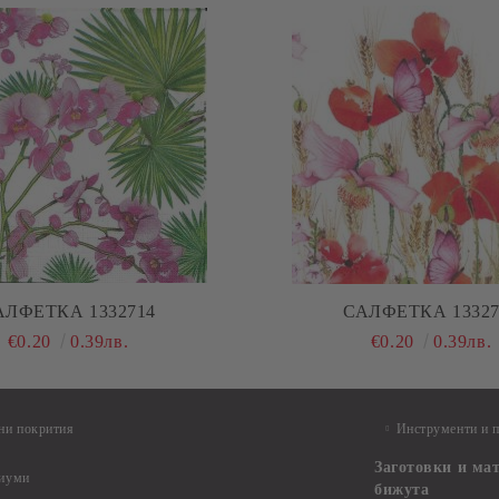
АЛФЕТКА 1332714
САЛФЕТКА 13327
€0.20
0.39лв.
€0.20
0.39лв.
ни покрития
Инструменти и 
Заготовки и ма
диуми
бижута