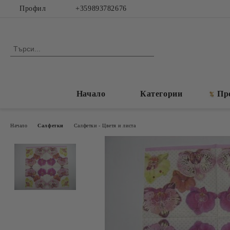
Профил
+359893782676
Начало
Категории
Пр
Начало
Салфетки
Салфетки - Цветя и листа