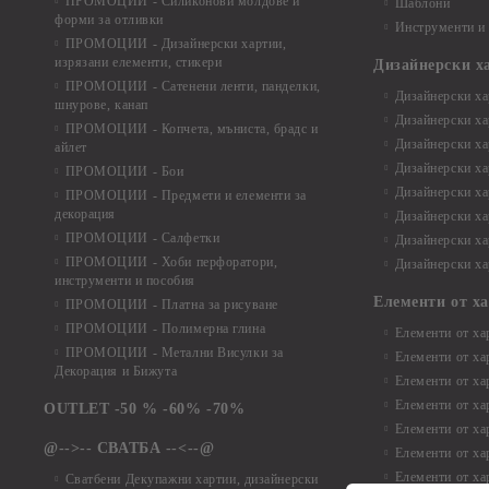
ПРОМОЦИИ - Силиконови молдове и
Шаблони
форми за отливки
Инструменти и
ПРОМОЦИИ - Дизайнерски хартии,
изрязани елементи, стикери
Дизайнерски х
ПРОМОЦИИ - Сатенени ленти, панделки,
Дизайнерски хар
шнурове, канап
Дизайнерски хар
ПРОМОЦИИ - Копчета, мъниста, брадс и
Дизайнерски хар
айлет
Дизайнерски ха
ПРОМОЦИИ - Бои
Дизайнерски хар
ПРОМОЦИИ - Предмети и елементи за
декорация
Дизайнерски ха
ПРОМОЦИИ - Салфетки
Дизайнерски ха
ПРОМОЦИИ - Хоби перфоратори,
Дизайнерски ха
инструменти и пособия
Елементи от х
ПРОМОЦИИ - Платна за рисуване
ПРОМОЦИИ - Полимерна глина
Елементи от ха
ПРОМОЦИИ - Метални Висулки за
Елементи от ха
Декорация и Бижута
Елементи от ха
Елементи от ха
OUTLET -50 % -60% -70%
Елементи от ха
@-->-- СВАТБА --<--@
Елементи от ха
Елементи от ха
Сватбени Декупажни хартии, дизайнерски