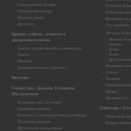
Солвентни бои, Патина
Елементи от фи
Универсални контури
Естествени мат
Реагенти, ръжда
Комплекти за д
Други Бои
Лед лампички
Метални елеме
Брокат, пайети, мъниста и
Метални Ъгл
декоративен пясък
Магнити
Брокати, ледени кристали и мини перли
Обков
Халки
Пайети
Други металн
Мъниста
Механизми за 
Декоративен пясък и камъчета
Очички
Висулки
Пълнежи
Плюшени мини 
Глина,Гипс, Калъпи, Елементи,
Щипки
Инструменти
Цветарска тел,
Керамична смес за отливки
Ембосинг / Рел
Керамични елементи
Елементи от полимерна глина и полирезин
Папки за релеф
Пластични елементи
Пудри и мастил
Инструменти за моделиране