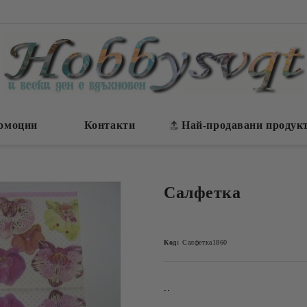
омоции
Контакти
Най-продавани продук
Салфетка
Код:
Салфетка1860
..