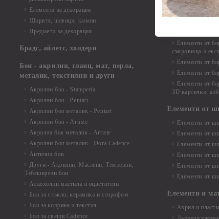
Елементи от би
Елементи за декорация
Елементи от би
Ширити, шевици, канапи
Елементи от би
Предмети за декорация
Елементи от би
Елементи от би
Брадс, айлетс, холдери
съкровища и екс
Елементи от би
Бои - акрилни, гланц, мат, перла,
Елементи от би
металик, текстилни и други
Елементи от би
Акрилни бои - Stamperia
3D картички, ал
Акрилни бои - Pentart
Елементи от ш
Акрилни бои металик - Pentart
Акрилни бои - Artiste
Елементи от шп
Акрилна боя металик - Artiste
Елементи от шп
Акрилни бои металик - Dora Cadence
Елементи от шп
Антични бои
Елементи от шп
Други - Акрилни, Маслени, Темперни,
Елементи от шп
Тебеширени бои
Елементи от шп
Алкохолни мастила и оцветители
Елементи и ма
Бои за стъкло, керамика и стирофом
Бои за коприна и текстил
Акрил и пластм
Бои за свещи Cadence
Дървени елеме