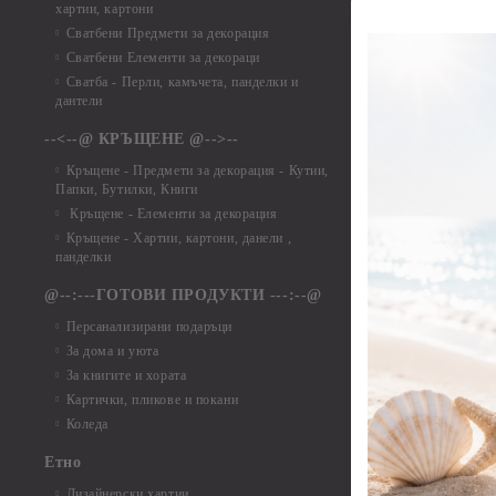
хартии, картони
Елементи от ха
Сватбени Предмети за декорация
Елементи от ха
Сватбени Елементи за декораци
Елементи от ха
Сватба - Перли, камъчета, панделки и
Елементи от ха
дантели
Елементи от ха
Елементи от ха
--<--@ КРЪЩЕНЕ @-->--
Елементи то хар
Кръщене - Предмети за декорация - Кутии,
Елементи от ха
Папки, Бутилки, Книги
Елементи от ха
Кръщене - Елементи за декорация
Елементи от ха
Кръщене - Хартии, картони, данели ,
Елементи от ха
панделки
Елементи от ха
@--:---ГОТОВИ ПРОДУКТИ ---:--@
Елементи от б
Персанализирани подаръци
Елементи от би
За дома и уюта
Елементи от би
За книгите и хората
Елементи от би
Картички, пликове и покани
Елементи от би
Коледа
Елементи от би
Етно
Елементи от би
Дизайнерски хартии