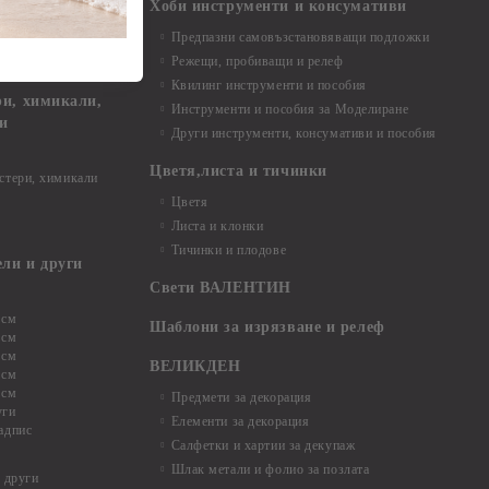
Хоби инструменти и консумативи
Предпазни самовъзстановяващи подложки
, материали и
Режещи, пробиващи и релеф
Квилинг инструменти и пособия
и, химикали,
Инструменти и пособия за Моделиране
ци
Други инструменти, консумативи и пособия
Цветя,листа и тичинки
стери, химикали
Цветя
Листа и клонки
Тичинки и плодове
ели и други
Свети ВАЛЕНТИН
 см
Шаблони за изрязване и релеф
 см
 см
ВЕЛИКДЕН
 см
 см
Предмети за декорация
уги
Елементи за декорация
адпис
Салфетки и хартии за декупаж
Шлак метали и фолио за позлата
 други