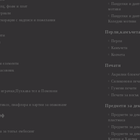
Панделки и дант
лц, фоам и плат
мотиви
ериали
Панделки и дант
екорации с надписи и пожелания
Коледни мотиви
Перли,камъчета
нти
Перли
и
Камъчета
Копчета
и елементи
Печати
часовник
Акрилни блокчет
Силиконови печ
Гумени печати
играчки,Пухкава тел и Помпони
Печати за восък
 тиксо, пиафлора и хартии за опаковане
Предмети за де
Предмети за дек
еф
пластмаса
Предмети за дек
а за топъл ембосинг
Предмети за дек
Картон и Хартия