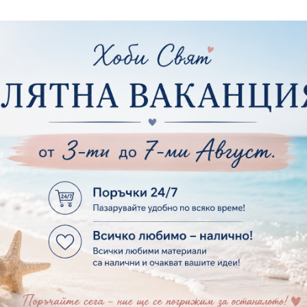
ртия - Цветя, листа и клони
Лепила и лепящ
ртия - За Жени
Лепила
ртия - За Мъже
Лепящи ленти
ртия - Морски
3D Повдигащи к
ртия - Къщи, Врати, Прозорци, Огради, Фенери
ленти
ртия - Пътешествия и Фото моменти
Магнити
тия - Такове, табелки, етикети
Велкро
ртия - Многопластови елементи
Силикон
ртия - Други
Фото ъгли
ртия - Готови композиции
Макраме
ртия - Микс елементи
ртия - Коледа и Зима
Макраме Основи 
Макраме Основи 
ирен картон
Макраме Основи 
рен картон - Декоративни рамки
Макраме - Друг
рен картон - Надписи на български
Опаковки
рен картон - Ъгли и орнаменти
рен картон - Сватба
Мебелен обков 
рен картон - Училище, Дипломиране и Завършване
Дръжки
рен картон - Бебшки и Детски елементи
Закачалки