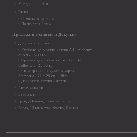
Молдове и шаблони
Глина
Самосъхнеща глина
Полимерна Глина
Приложни техники и Декупаж
Декупажна хартия
Оризова декупажна хартия А4 - Alchemy
of Art - 25-30 гр.
Оризова декупажна хартия А4 - Itd.
Collection - 25-30 гр.
Фина оризова декупажна хартия
Stamperia - 21 х 29.см. - 28гр.
Декупажна хартия - Други
Антични пасти
Вакс пасти
Грунд, Основи, Релефни пасти
Варак, Шлак метал, Фолио, Пантна