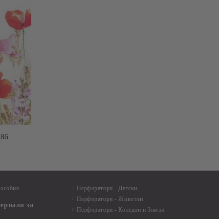
86
пособия
Перфоратори - Детски
Перфоратори - Животни
териали за
Перфоратори - Коледни и Зимни