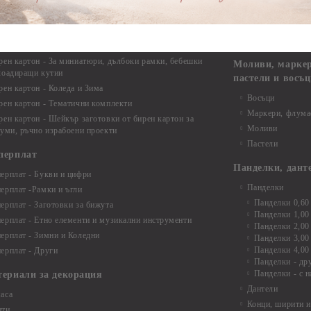
рен картон - Цветя и Животни
Крака за мебели
рен картон - Стиймпънк и Мъжки елементи
Други аксесоари
рен картон - Пътешестия - море, планина ,транспорт
инструменти
рен картон - Други
рен картон - За миниатюри, дълбоки рамки, бебешки
Моливи, маркер
лоадиращи кутии
пастели и восъ
рен картон - Коледа и Зима
Восъци
рен картон - Тематични комплекти
Маркери, флума
рен картон - Шейкър заготовки от бирен картон за
Моливи
буми, ръчно израбоени проекти
Пастели
перплат
Панделки, дант
ерплат - Букви и цифри
Панделки
ерплат -Рамки и ъгли
Панделки 0,60
ерплат - Заготовки за бижута
Панделки 1,00
ерплат - Етно елементи и музикални инструменти
Панделки 2,00
ерплат - Зимни и Коледни
Панделки 3,00
Панделки 4,00
ерплат - Други
Панделки - др
Панделки - с н
териали за декорация
Дантели
аса
Конци, ширити и
нти