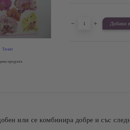
Добави в желани
Tweet
цени продукта
добен или се комбинира добре и със следн