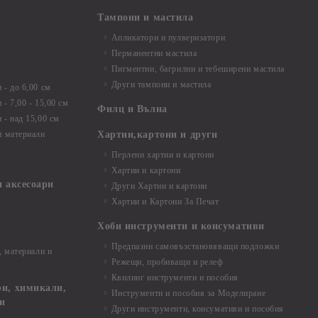
Тампони и мастила
Апликатори и пулверизатори
Перманентни мастила
Пигментни, багрилни и тебеширени мастила
Други тампони и мастила
- до 6,00 см
- 7,00 - 15,00 см
Филц и Вълна
- над 15,00 см
и материали
Хартии,картони и други
Перлени хартии и картони
Хартии и картони
и аксесоари
Други Хартии и картони
Хартии и Картони За Печат
Хоби инструменти и консумативи
Предпазни самовъзстановяващи подложки
, материали и
Режещи, пробиващи и релеф
Квилинг инструменти и пособия
и, химикали,
Инструменти и пособия за Моделиране
ци
Други инструменти, консумативи и пособия