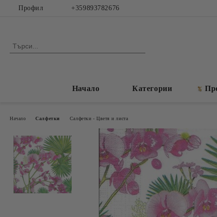
Профил
+359893782676
Начало
Категории
Пр
Начало
Салфетки
Салфетки - Цветя и листа