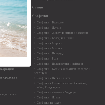
буми
Свещи
нти и
Салфетки
Салфетки - Великден
Салфетки - Детски
 3мм - 35см.
Салфетки - Животни, птици и насекоми
 микс
Салфетки - Коледни и Зимни
 перлени - 3мм -
Салфетки - Морски
Салфетки - Музика
 8мм
Салфетки - Пеперуди
особия за
Салфетки - Рози
Салфетки - Пътешествия и пейзажи
екорация
Салфетки - Кухненски мотиви, плодове и
зеленчуци
и средства
Салфетки - Цветя и листа
Салфетки - Свети Валентин, Сватбени,
Любов, Рожден ден
Салфетки - Фонове и бордюри
вадратчета и
Салфетки - Други
Салфетки на пакет