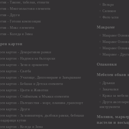
тия - Такове, табелки, етикети
Велкро
ртия - Многопластови елементи
Силикон
ртия - Други
Фото ъгли
ртия - Готови композиции
Макраме
ртия - Микс елементи
ртия - Коледа и Зима
Макраме Основи 
Макраме Основи 
ирен картон
Макраме Основи 
рен картон - Декоративни рамки
Макраме - Друг
рен картон - Надписи на български
Опаковки
рен картон - Ъгли и орнаменти
рен картон - Сватба
Мебелен обков 
рен картон - Училище, Дипломиране и Завършване
Дръжки
рен картон - Бебшки и Детски елементи
Закачалки
рен картон - Цветя и Животни
Крака за мебели
рен картон - Стиймпънк и Мъжки елементи
Други аксесоари
рен картон - Пътешестия - море, планина ,транспорт
инструменти
рен картон - Други
рен картон - За миниатюри, дълбоки рамки, бебешки
Моливи, маркер
лоадиращи кутии
пастели и восъ
рен картон - Коледа и Зима