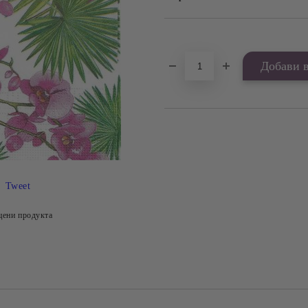
Добави в желани
Tweet
цени продукта