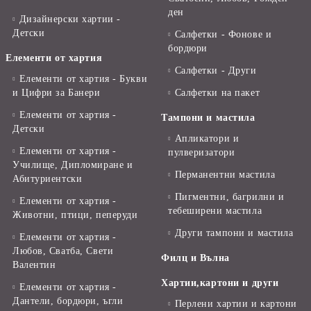
ден
Дизайнерски хартии -
Детски
Салфетки - Фонове и
бордюри
Елементи от хартия
Салфетки - Други
Елементи от хартия - Букви
и Цифри за Банери
Салфетки на пакет
Елементи от хартия -
Тампони и мастила
Детски
Апликатори и
Елементи от хартия -
пулверизатори
Училище, Дипломиране и
Перманентни мастила
Абитуриентски
Пигментни, багрилни и
Елементи от хартия -
тебеширени мастила
Животни, птици, пеперуди
Други тампони и мастила
Елементи от хартия -
Любов, Сватба, Свети
Филц и Вълна
Валентин
Хартии,картони и други
Елементи от хартия -
Дантели, бордюри, ъгли
Перлени хартии и картони