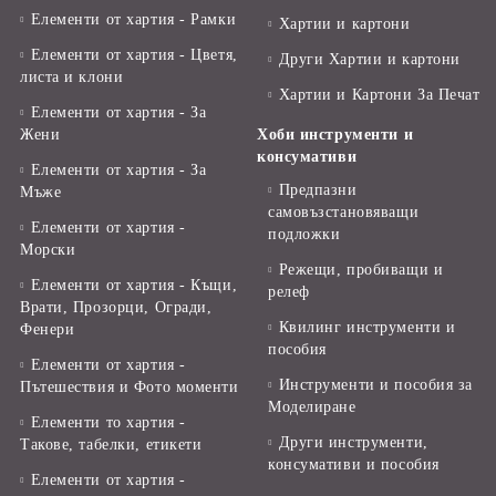
Елементи от хартия - Рамки
Хартии и картони
Елементи от хартия - Цветя,
Други Хартии и картони
листа и клони
Хартии и Картони За Печат
Елементи от хартия - За
Жени
Хоби инструменти и
консумативи
Елементи от хартия - За
Предпазни
Мъже
самовъзстановяващи
Елементи от хартия -
подложки
Морски
Режещи, пробиващи и
Елементи от хартия - Къщи,
релеф
Врати, Прозорци, Огради,
Квилинг инструменти и
Фенери
пособия
Елементи от хартия -
Инструменти и пособия за
Пътешествия и Фото моменти
Моделиране
Елементи то хартия -
Други инструменти,
Такове, табелки, етикети
консумативи и пособия
Елементи от хартия -