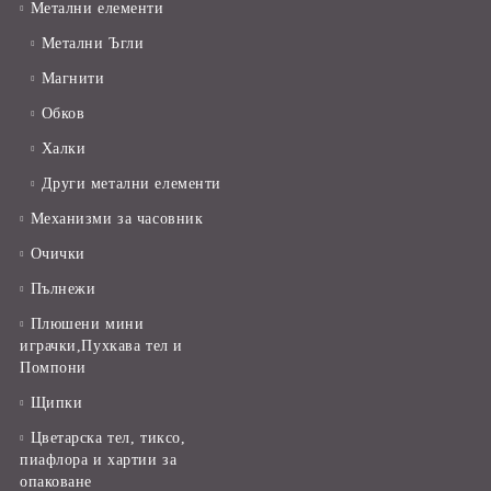
Метални елементи
Метални Ъгли
Магнити
Обков
Халки
Други метални елементи
Механизми за часовник
Очички
Пълнежи
Плюшени мини
играчки,Пухкава тел и
Помпони
Щипки
Цветарска тел, тиксо,
пиафлора и хартии за
опаковане