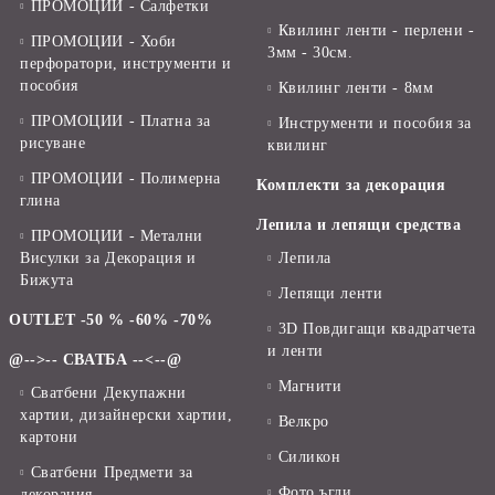
ПРОМОЦИИ - Салфетки
Квилинг ленти - перлени -
ПРОМОЦИИ - Хоби
3мм - 30см.
перфоратори, инструменти и
пособия
Квилинг ленти - 8мм
ПРОМОЦИИ - Платна за
Инструменти и пособия за
рисуване
квилинг
ПРОМОЦИИ - Полимерна
Комплекти за декорация
глина
Лепила и лепящи средства
ПРОМОЦИИ - Метални
Висулки за Декорация и
Лепила
Бижута
Лепящи ленти
OUTLET -50 % -60% -70%
3D Повдигащи квадратчета
и ленти
@-->-- СВАТБА --<--@
Магнити
Сватбени Декупажни
хартии, дизайнерски хартии,
Велкро
картони
Силикон
Сватбени Предмети за
Фото ъгли
декорация