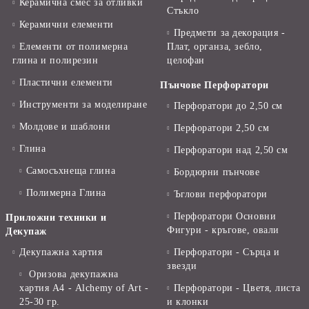
Керамична смес за отливки
Стъкло
Керамични елементи
Предмети за декорация -
Елементи от полимерна
Плат, органза, зебло,
глина и полирезин
целофан
Пластични елементи
Пънчове Перфоратори
Инструменти за моделиране
Перфоратори до 2,50 см
Молдове и шаблони
Перфоратори 2,50 см
Глина
Перфоратори над 2,50 см
Самосъхнеща глина
Бордюрни пънчове
Полимерна Глина
Ъглови перфоратори
Перфоратори Основни
Приложни техники и
Фигури - кръгове, овали
Декупаж
Декупажна хартия
Перфоратори - Сърца и
звезди
Оризова декупажна
хартия А4 - Alchemy of Art -
Перфоратори - Цветя, листа
25-30 гр.
и клонки