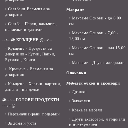
Сватбени Елементи за
Макраме
декораци
Макраме Основи - до 6,00
Сватба - Перли, камъчета,
см
панделки и дантели
Макраме Основи - 7,00 -
15,00 см
--<--@ КРЪЩЕНЕ @-->--
Макраме Основи - над 15,00
Кръщене - Предмети за
см
декорация - Кутии, Папки,
Бутилки, Книги
Макраме - Други материали
Кръщене - Елементи за
Опаковки
декорация
Мебелен обков и аксесоари
Кръщене - Хартии, картони,
данели , панделки
Дръжки
@--:---ГОТОВИ ПРОДУКТИ
Закачалки
---:--@
Крака за мебели
Персанализирани подаръци
Други аксесоари, материали
За дома и уюта
и инструменти