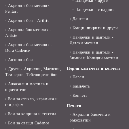
Панделки - други
Акрилни бои металик -
Панделки - с надпис
Pentart
Дантели
Акрилни бои - Artiste
Конци, ширити и други
Акрилна боя металик -
Artiste
Панделки и дантели -
Детски мотиви
Акрилни бои металик -
Dora Cadence
Панделки и дантели -
Зимни и Коледни мотиви
Антични бои
Перли,камъчета и копчета
Други - Акрилни, Маслени,
Темперни, Тебеширени бои
Перли
Алкохолни мастила и
Камъчета
оцветители
Копчета
Бои за стъкло, керамика и
стирофом
Печати
Бои за коприна и текстил
Акрилни блокчета и
ръкохватки
Бои за свещи Cadence