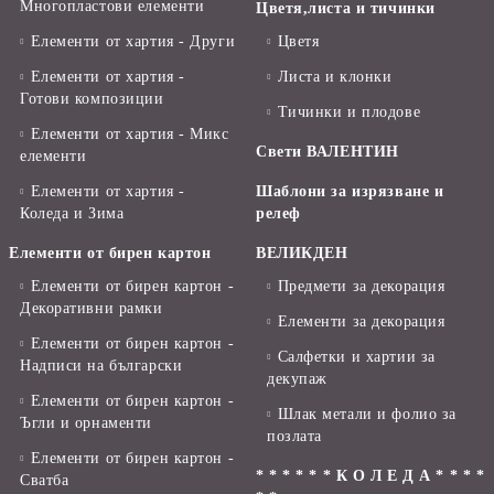
Многопластови елементи
Цветя,листа и тичинки
Елементи от хартия - Други
Цветя
Елементи от хартия -
Листа и клонки
Готови композиции
Тичинки и плодове
Елементи от хартия - Микс
Свети ВАЛЕНТИН
елементи
Елементи от хартия -
Шаблони за изрязване и
Коледа и Зима
релеф
Елементи от бирен картон
ВЕЛИКДЕН
Елементи от бирен картон -
Предмети за декорация
Декоративни рамки
Елементи за декорация
Елементи от бирен картон -
Салфетки и хартии за
Надписи на български
декупаж
Елементи от бирен картон -
Шлак метали и фолио за
Ъгли и орнаменти
позлата
Елементи от бирен картон -
* * * * * * К О Л Е Д А * * * *
Сватба