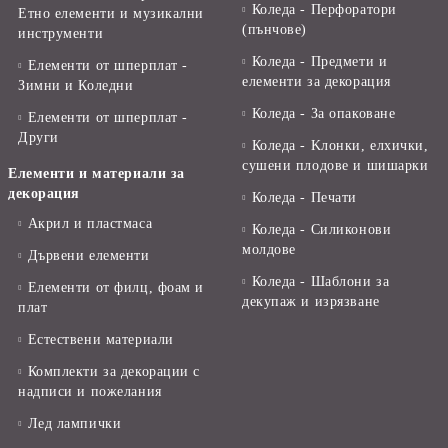
Коледа - Перфоратори
Етно елементи и музикални
(пънчове)
инструменти
Коледа - Предмети и
Елементи от шперплат -
елементи за декорация
Зимни и Коледни
Коледа - За опаковане
Елементи от шперплат -
Други
Коледа - Kлонки, елхички,
сушени плодове и шишарки
Елементи и материали за
декорация
Коледа - Печати
Акрил и пластмаса
Коледа - Силиконови
молдове
Дървени елементи
Коледа - Шаблони за
Елементи от филц, фоам и
декупаж и изрязване
плат
Естествени материали
Комплекти за декорации с
надписи и пожелания
Лед лампички