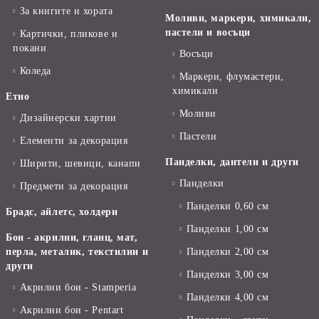
За книгите и хората
Моливи, маркери, химикали,
пастели и восъци
Картички, пликове и
покани
Восъци
Коледа
Маркери, флумастери,
химикали
Етно
Моливи
Дизайнерски хартии
Пастели
Елементи за декорация
Панделки, дантели и други
Ширити, шевици, канапи
Панделки
Предмети за декорация
Панделки 0,60 см
Брадс, айлетс, холдери
Панделки 1,00 см
Бои - акрилни, гланц, мат,
перла, металик, текстилни и
Панделки 2,00 см
други
Панделки 3,00 см
Акрилни бои - Stamperia
Панделки 4,00 см
Акрилни бои - Pentart