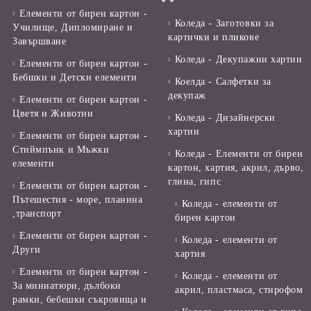
* *
Елементи от бирен картон -
Коледа - Заготовки за
Училище, Дипломиране и
картички и пликове
Завършване
Коледа - Декупажни хартии
Елементи от бирен картон -
Бебшки и Детски елементи
Коелда - Салфетки за
декупаж
Елементи от бирен картон -
Цветя и Животни
Коледа - Дизайнерски
хартии
Елементи от бирен картон -
Стиймпънк и Мъжки
Коледа - Eлементи от бирен
елементи
картон, хартия, акрил, дърво,
глина, гипс
Елементи от бирен картон -
Пътешестия - море, планина
Коледа - елементи от
,транспорт
бирен картон
Елементи от бирен картон -
Коледа - елементи от
Други
хартия
Елементи от бирен картон -
Коледа - елементи от
За миниатюри, дълбоки
акрил, пластмаса, стирофом
рамки, бебешки съкровища и