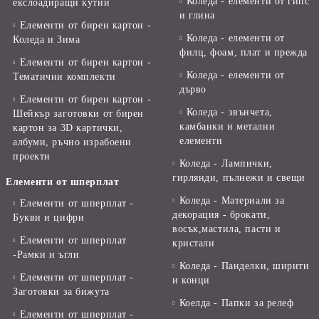
Коледа - елементи от гипс
екслоадиращи кутии
и глина
Елементи от бирен картон -
Коледа - елементи от
Коледа и Зима
филц, фоам, плат и прежда
Елементи от бирен картон -
Коледа - елементи от
Тематични комплекти
дърво
Елементи от бирен картон -
Коледа - звънчета,
Шейкър заготовки от бирен
камбанки и метални
картон за 3D картички,
елементи
албуми, ръчно израбоени
проекти
Коледа - Лампички,
гирлянди, пълнежи и свещи
Елементи от шперплат
Коледа - Материали за
Елементи от шперплат -
декорация - брокати,
Букви и цифри
восък,мастила, пасти и
Елементи от шперплат
кристали
-Рамки и ъгли
Коледа - Панделки, ширити
Елементи от шперплат -
и конци
Заготовки за бижута
Коелда - Папки за релеф
Елементи от шперплат -