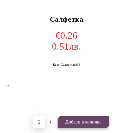
Салфетка
€0.26
0.51лв.
Код:
Салфетка1935
..
Добави в желани