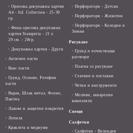
Оризова декупажна хартия
Перфоратори - Детски
А4 - Itd. Collection - 25-30
Перфоратори - Животни
гр.
Перфоратори - Коледни и
Фина оризова декупажна
Зимни
хартия Stamperia - 21 х
29.см. - 28гр.
Рисуване
Декупажна хартия - Други
Грунд и почистващи
разтвори
Антични пасти
Платна за рисуване
Вакс пасти
Стативи и поставки
Грунд, Основи, Релефни
пасти
Четки и инструменти
Варак, Шлак метал, Фолио,
Моливи, акварелни
Пантна
комплекти
Лакове и защитни покрития
Свещи
Лепила
Салфетки
Краклета и медиуми
Салфетки - Великден