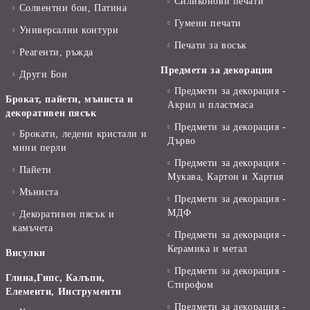
Силиконови печати
Солвентни бои, Патина
Гумени печати
Универсални контури
Печати за восък
Реагенти, ръжда
Предмети за декорация
Други Бои
Предмети за декорация -
Брокат, пайети, мъниста и
Акрил и пластмаса
декоративен пясък
Предмети за декорация -
Брокати, ледени кристали и
Дърво
мини перли
Предмети за декорация -
Пайети
Мукава, Картон и Хартия
Мъниста
Предмети за декорация -
МДФ
Декоративен пясък и
камъчета
Предмети за декорация -
Керамика и метал
Висулки
Предмети за декорация -
Глина,Гипс, Калъпи,
Стирофом
Елементи, Инструменти
Предмети за декорация -