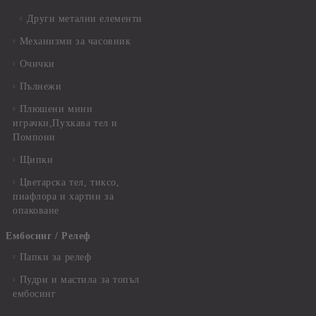
Други метални елементи
Механизми за часовник
Очички
Пълнежи
Плюшени мини
играчки,Пухкава тел и
Помпони
Щипки
Цветарска тел, тиксо,
пиафлора и хартии за
опаковане
Ембосинг / Релеф
Папки за релеф
Пудри и мастила за топъл
ембосинг