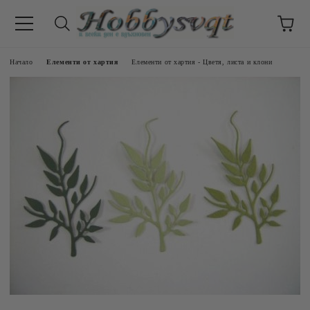
Начало
Елементи от хартия
Елементи от хартия - Цветя, листа и клони