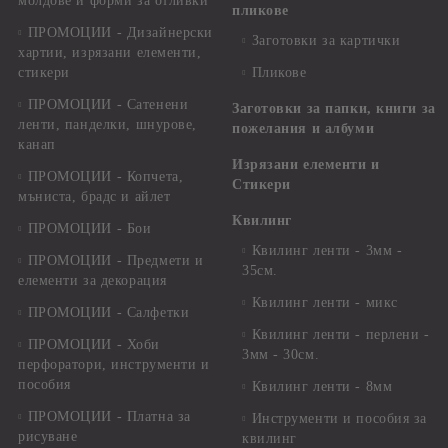
молдове и форми за отливки
пликове
ПРОМОЦИИ - Дизайнерски
Заготовки за картички
хартии, изрязани елементи,
стикери
Пликове
ПРОМОЦИИ - Сатенени
Заготовки за папки, книги за
ленти, панделки, шнурове,
пожелания и албуми
канап
Изрязани елементи и
ПРОМОЦИИ - Копчета,
Стикери
мъниста, брадс и айлет
Квилинг
ПРОМОЦИИ - Бои
Квилинг ленти - 3мм -
ПРОМОЦИИ - Предмети и
35см.
елементи за декорация
Квилинг ленти - микс
ПРОМОЦИИ - Салфетки
Квилинг ленти - перлени -
ПРОМОЦИИ - Хоби
3мм - 30см.
перфоратори, инструменти и
пособия
Квилинг ленти - 8мм
ПРОМОЦИИ - Платна за
Инструменти и пособия за
рисуване
квилинг