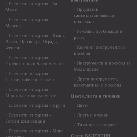
консумативи
Елементи от хартия - За
Предпазни
Мъже
самовъзстановяващи
Елементи от хартия -
подложки
Морски
Режещи, пробиващи и
Елементи от хартия - Къщи,
релеф
Врати, Прозорци, Огради,
Квилинг инструменти и
Фенери
пособия
Елементи от хартия -
Инструменти и пособия за
Пътешествия и Фото моменти
Моделиране
Елементи то хартия -
Други инструменти,
Такове, табелки, етикети
консумативи и пособия
Елементи от хартия -
Многопластови елементи
Цветя,листа и тичинки
Елементи от хартия - Други
Цветя
Елементи от хартия -
Листа и клонки
Готови композиции
Тичинки и плодове
Елементи от хартия - Микс
Свети ВАЛЕНТИН