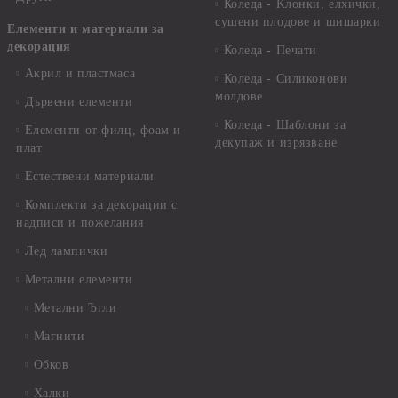
Коледа - Kлонки, елхички,
сушени плодове и шишарки
Елементи и материали за
декорация
Коледа - Печати
Акрил и пластмаса
Коледа - Силиконови
молдове
Дървени елементи
Коледа - Шаблони за
Елементи от филц, фоам и
декупаж и изрязване
плат
Естествени материали
Комплекти за декорации с
надписи и пожелания
Лед лампички
Метални елементи
Метални Ъгли
Магнити
Обков
Халки