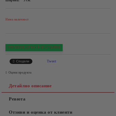
Ширина:
5
см.
Добави в желани
Няма наличност
ПРОИЗВЕДЕНО В БЪЛГАРИЯ
Tweet
Сподели
Оцени продукта
Детайлно описание
Ревюта
Отзиви и оценка от клиенти