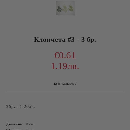
Клончета #3 - 3 бр.
€0.61
1.19лв.
Код:
ХЕН25086
3бр. - 1.20лв.
Дължина:
8
см.