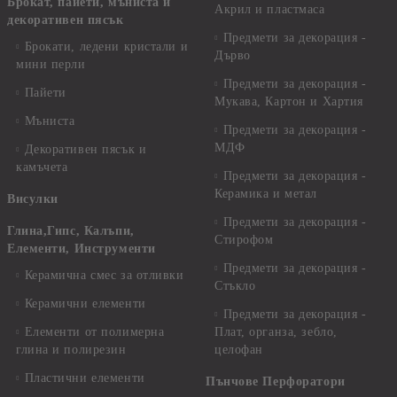
Брокат, пайети, мъниста и
Акрил и пластмаса
декоративен пясък
Предмети за декорация -
Брокати, ледени кристали и
Дърво
мини перли
Предмети за декорация -
Пайети
Мукава, Картон и Хартия
Мъниста
Предмети за декорация -
МДФ
Декоративен пясък и
камъчета
Предмети за декорация -
Керамика и метал
Висулки
Предмети за декорация -
Глина,Гипс, Калъпи,
Стирофом
Елементи, Инструменти
Предмети за декорация -
Керамична смес за отливки
Стъкло
Керамични елементи
Предмети за декорация -
Елементи от полимерна
Плат, органза, зебло,
глина и полирезин
целофан
Пластични елементи
Пънчове Перфоратори