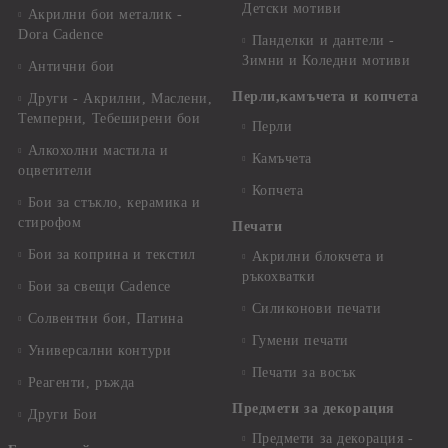
Детски мотиви
Акрилни бои металик -
Dora Cadence
Панделки и дантели -
Зимни и Коледни мотиви
Антични бои
Перли,камъчета и копчета
Други - Акрилни, Маслени,
Темперни, Тебеширени бои
Перли
Алкохолни мастила и
Камъчета
оцветители
Копчета
Бои за стъкло, керамика и
стирофом
Печати
Бои за коприна и текстил
Акрилни блокчета и
ръкохватки
Бои за свещи Cadence
Силиконови печати
Солвентни бои, Патина
Гумени печати
Универсални контури
Печати за восък
Реагенти, ръжда
Предмети за декорация
Други Бои
Предмети за декорация -