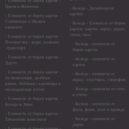
Елементи от бирен картон -
Цветя и Животни
Коледа - Дизайнерски
хартии
Елементи от бирен картон -
Стиймпънк и Мъжки
Коледа - Eлементи от бирен
елементи
картон, хартия, акрил, дърво,
глина, гипс
Елементи от бирен картон -
Пътешестия - море, планина
Коледа - елементи от
,транспорт
бирен картон
Елементи от бирен картон -
Коледа - елементи от
Други
хартия
Елементи от бирен картон -
Коледа - елементи от
За миниатюри, дълбоки
акрил, пластмаса, стирофом
рамки, бебешки съкровища и
Коледа - елементи от гипс
екслоадиращи кутии
и глина
Елементи от бирен картон -
Коледа - елементи от
Коледа и Зима
филц, фоам, плат и прежда
Елементи от бирен картон -
Коледа - елементи от
Тематични комплекти
дърво
Елементи от бирен картон -