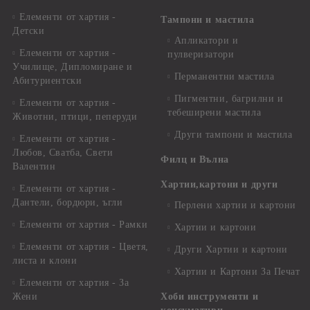
Елементи от хартия -
Тампони и мастила
Детски
Апликатори и
Елементи от хартия -
пулверизатори
Училище, Дипломиране и
Перманентни мастила
Абитуриентски
Пигментни, багрилни и
Елементи от хартия -
тебеширени мастила
Животни, птици, пеперуди
Други тампони и мастила
Елементи от хартия -
Любов, Сватба, Свети
Филц и Вълна
Валентин
Хартии,картони и други
Елементи от хартия -
Дантели, бордюри, ъгли
Перлени хартии и картони
Елементи от хартия - Рамки
Хартии и картони
Елементи от хартия - Цветя,
Други Хартии и картони
листа и клони
Хартии и Картони За Печат
Елементи от хартия - За
Жени
Хоби инструменти и