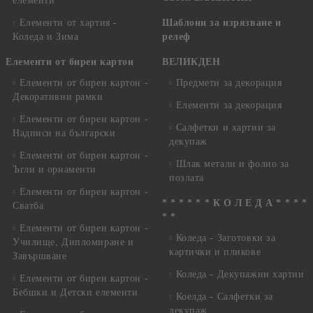
елементи
Елементи от хартия -
Шаблони за изрязване и
Коледа и Зима
релеф
Елементи от бирен картон
ВЕЛИКДЕН
Елементи от бирен картон -
Предмети за декорация
Декоративни рамки
Елементи за декорация
Елементи от бирен картон -
Салфетки и хартии за
Надписи на български
декупаж
Елементи от бирен картон -
Шлак метали и фолио за
Ъгли и орнаменти
позлата
Елементи от бирен картон -
* * * * * * К О Л Е Д А * * * *
Сватба
* *
Елементи от бирен картон -
Коледа - Заготовки за
Училище, Дипломиране и
картички и пликове
Завършване
Коледа - Декупажни хартии
Елементи от бирен картон -
Бебшки и Детски елементи
Коелда - Салфетки за
декупаж