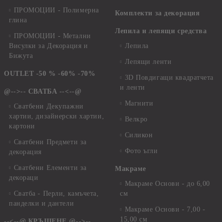
ПРОМОЦИИ - Полимерна
Комплекти за декорация
глина
Лепила и лепящи средства
ПРОМОЦИИ - Метални
Висулки за Декорация и
Лепила
Бижута
Лепящи ленти
OUTLET -50 % -60% -70%
3D Повдигащи квадратчета
и ленти
@-->-- СВАТБА --<--@
Магнити
Сватбени Декупажни
хартии, дизайнерски хартии,
Велкро
картони
Силикон
Сватбени Предмети за
Фото ъгли
декорация
Сватбени Елементи за
Макраме
декораци
Макраме Основи - до 6,00
Сватба - Перли, камъчета,
см
панделки и дантели
Макраме Основи - 7,00 -
15,00 см
--<--@ КРЪЩЕНЕ @-->--