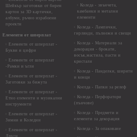
Коледа - звънчета,
Шейкър заготовки от бирен
камбанки и метални
картон за 3D картички,
елементи
албуми, ръчно израбоени
проекти
Коледа - Лампички,
гирлянди, пълнежи и свещи
Елементи от шперплат
Коледа - Материали за
Елементи от шперплат -
декорация - брокати,
Букви и цифри
восък,мастила, пасти и
Елементи от шперплат
кристали
-Рамки и ъгли
Коледа - Панделки, ширити
Елементи от шперплат -
и конци
Заготовки за бижута
Коелда - Папки за релеф
Елементи от шперплат -
Коледа - Перфоратори
Етно елементи и музикални
(пънчове)
инструменти
Коледа - Предмети и
Елементи от шперплат -
елементи за декорация
Зимни и Коледни
Коледа - За опаковане
Елементи от шперплат -
Други