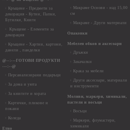
Макраме Основи - над 15,00
Кръщене - Предмети за
см
декорация - Кутии, Папки,
Бутилки, Книги
Макраме - Други материали
Кръщене - Елементи за
Опаковки
декорация
Мебелен обков и аксесоари
Кръщене - Хартии, картони,
данели , панделки
Дръжки
@--:---ГОТОВИ ПРОДУКТИ
Закачалки
---:--@
Крака за мебели
Персанализирани подаръци
Други аксесоари, материали
За дома и уюта
и инструменти
За книгите и хората
Моливи, маркери, химикали,
пастели и восъци
Картички, пликове и
покани
Восъци
Коледа
Маркери, флумастери,
химикали
Етно