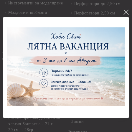
Инструменти за моделиране
Перфоратори до 2,50 см
Молдове и шаблони
Перфоратори 2,50 см
Глина
Перфоратори над 2,50 см
Самосъхнеща глина
Бордюрни пънчове
Полимерна Глина
Ъглови перфоратори
Перфоратори Основни
Приложни техники и
Фигури - кръгове, овали
Декупаж
Декупажна хартия
Перфоратори - Сърца и
звезди
Оризова декупажна
хартия А4 - Alchemy of Art -
Перфоратори - Цветя, листа
25-30 гр.
и клонки
Оризова декупажна хартия
Перфоратори - Детски
А4 - Itd. Collection - 25-30
Перфоратори - Животни
гр.
Перфоратори - Коледни и
Фина оризова декупажна
Зимни
хартия Stamperia - 21 х
29.см. - 28гр.