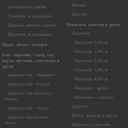
Моливи
Дизайнерски хартии
Пастели
Елементи за декорация
Панделки, дантели и други
Ширити, шевици, канапи
Панделки
Предмети за декорация
Панделки 0,60 см
Брадс, айлетс, холдери
Панделки 1,00 см
Бои - акрилни, гланц, мат,
перла, металик, текстилни и
Панделки 2,00 см
други
Панделки 3,00 см
Акрилни бои - Stamperia
Панделки 4,00 см
Акрилни бои - Pentart
Панделки - други
Акрилни бои металик -
Панделки - с надпис
Pentart
Дантели
Акрилни бои - Artiste
Конци, ширити и други
Акрилна боя металик -
Artiste
Панделки и дантели -