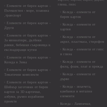
глина, гипс
Елементи от бирен картон -
Пътешестия - море, планина
Коледа - елементи от
,транспорт
бирен картон
Елементи от бирен картон -
Коледа - елементи от
Други
хартия
Елементи от бирен картон -
Коледа - елементи от
За миниатюри, дълбоки
акрил, пластмаса, стирофом
рамки, бебешки съкровища и
Коледа - елементи от гипс
екслоадиращи кутии
и глина
Елементи от бирен картон -
Коледа - елементи от
Коледа и Зима
филц, фоам, плат и прежда
Елементи от бирен картон -
Коледа - елементи от
Тематични комплекти
дърво
Елементи от бирен картон -
Коледа - звънчета,
Шейкър заготовки от бирен
камбанки и метални
картон за 3D картички,
елементи
албуми, ръчно израбоени
проекти
Коледа - Лампички,