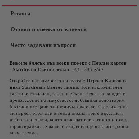
Ревюта
Отзиви и оценка от клиенти
Често задавани въпроси
Внесете блясък във всеки проект с Перлен картон
- Stardream Светло лилав
- A4 - 285 g/m²
Открийте изтънчеността и лукса с
Перлен Картон в
цвят
Stardream Светло лилав
. Този изключителен
картон е създаден, за да превърне всяка ваша идея в
произведение на изкуството, добавяйки неповторим
блясък и усещане за премиум качество. С деликатния
си перлен отблясък и топъл нюанс, той е идеалният
избор за проекти, които изискват елегантност и стил,
гарантирайки, че вашите творения ще оставят трайно
впечатление.