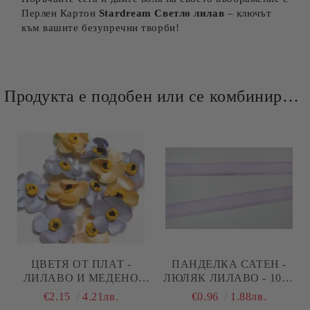
Перлен Картон
Stardream Светло лилав
– ключът
към вашите безупречни творби!
Продукта е подобен или се комбинира добре и със следните продукти :
ЦВЕТЯ ОТ ПЛАТ -
ПАНДЕЛКА САТЕН -
ЛИЛАВО И МЕДЕНО
ЛЮЛЯК ЛИЛАВО - 10М.
ЖЪЛТО САТЕН - 12 БР.
№33
€2.15
4.21лв.
€0.96
1.88лв.