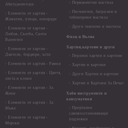
Перманентни мастила
Абитуриентски
Пигментни, багрилни и
Елементи от хартия -
тебеширени мастила
Животни, птици, пеперуди
Други тампони и мастила
Елементи от хартия -
Любов, Сватба, Свети
Филц и Вълна
Валентин
Хартии,картони и други
Елементи от хартия -
Дантели, бордюри, ъгли
Перлени хартии и картони
Елементи от хартия - Рамки
Хартии и картони
Елементи от хартия - Цветя,
Други Хартии и картони
листа и клони
Хартии и Картони За Печат
Елементи от хартия - За
Жени
Хоби инструменти и
консумативи
Елементи от хартия - За
Предпазни
Мъже
самовъзстановяващи
Елементи от хартия -
подложки
Морски