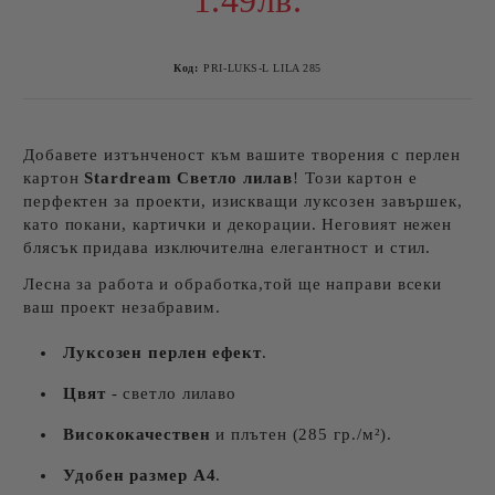
1.49лв.
Код:
PRI-LUKS-L LILA 285
Добавете изтънченост към вашите творения с перлен
картон
Stardream Светло лилав
! Този картон е
перфектен за проекти, изискващи луксозен завършек,
като покани, картички и декорации. Неговият нежен
блясък придава изключителна елегантност и стил.
Лесна за работа и обработка,той ще направи всеки
ваш проект незабравим.
Луксозен перлен ефект
.
Цвят
- светло лилаво
Висококачествен
и плътен (285 гр./м²).
Удобен размер A4
.