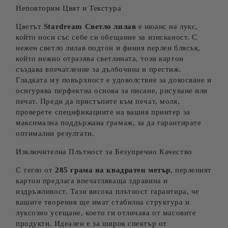
Неповторим Цвят и Текстура
Цветът
Stardream Светло лилав
е нюанс на лукс,
който носи със себе си обещание за изисканост. С
нежен светло лилав
подтон и финия перлен блясък,
който нежно отразява светлината, този картон
създава впечатление за дълбочина и престиж.
Гладката му повърхност е удоволствие за докосване и
осигурява перфектна основа за писане, рисуване или
печат. Преди да пристъпите към печат, моля,
проверете спецификациите на вашия принтер за
максимална поддържана грамаж, за да гарантирате
оптимални резултати.
Изключителна Плътност за Безупречно Качество
С тегло от
285 грама на квадратен метър
, перленият
картон предлага впечатляваща здравина и
издръжливост. Тази висока плътност гарантира, че
вашите творения ще имат стабилна структура и
луксозно усещане, което ги отличава от масовите
продукти. Идеален е за широк спектър от