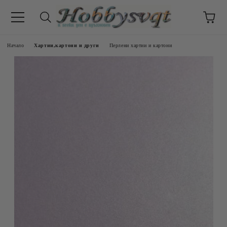
Начало
Хартии,картони и други
Перлени хартии и картони