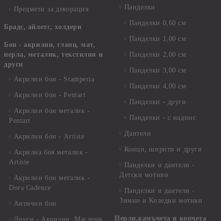
Панделки
Предмети за декорация
Панделки 0,60 см
Брадс, айлетс, холдери
Панделки 1,00 см
Бои - акрилни, гланц, мат,
перла, металик, текстилни и
Панделки 2,00 см
други
Панделки 3,00 см
Акрилни бои - Stamperia
Панделки 4,00 см
Акрилни бои - Pentart
Панделки - други
Акрилни бои металик -
Панделки - с надпис
Pentart
Дантели
Акрилни бои - Artiste
Конци, ширити и други
Акрилна боя металик -
Artiste
Панделки и дантели -
Детски мотиви
Акрилни бои металик -
Dora Cadence
Панделки и дантели -
Зимни и Коледни мотиви
Антични бои
Перли,камъчета и копчета
Други - Акрилни, Маслени,