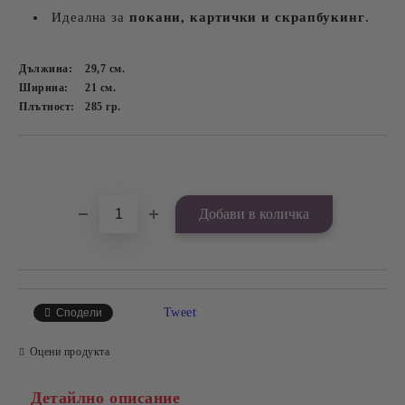
Идеална за
покани, картички и скрапбукинг
.
Дължина:
29,7
см.
Ширина:
21
см.
Плътност:
285
гр.
Добави в желани
Tweet
Сподели
Оцени продукта
Детайлно описание