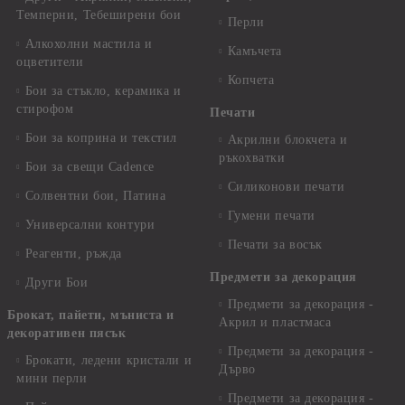
Темперни, Тебеширени бои
Перли
Алкохолни мастила и
Камъчета
оцветители
Копчета
Бои за стъкло, керамика и
стирофом
Печати
Бои за коприна и текстил
Акрилни блокчета и
ръкохватки
Бои за свещи Cadence
Силиконови печати
Солвентни бои, Патина
Гумени печати
Универсални контури
Печати за восък
Реагенти, ръжда
Предмети за декорация
Други Бои
Предмети за декорация -
Брокат, пайети, мъниста и
Акрил и пластмаса
декоративен пясък
Предмети за декорация -
Брокати, ледени кристали и
Дърво
мини перли
Предмети за декорация -