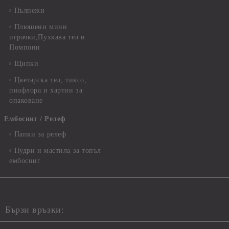
Пълнежи
Плюшени мини
играчки,Пухкава тел и
Помпони
Щипки
Цветарска тел, тиксо,
пиафлора и хартии за
опаковане
Ембосинг / Релеф
Папки за релеф
Пудри и мастила за топъл
ембосинг
Бързи връзки: