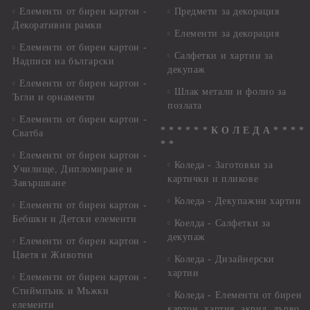
Елементи от бирен картон -
Предмети за декорация
Декоративни рамки
Елементи за декорация
Елементи от бирен картон -
Салфетки и хартии за
Надписи на български
декупаж
Елементи от бирен картон -
Шлак метали и фолио за
Ъгли и орнаменти
позлата
Елементи от бирен картон -
* * * * * * К О Л Е Д А * * * *
Сватба
* *
Елементи от бирен картон -
Коледа - Заготовки за
Училище, Дипломиране и
картички и пликове
Завършване
Коледа - Декупажни хартии
Елементи от бирен картон -
Бебшки и Детски елементи
Коелда - Салфетки за
декупаж
Елементи от бирен картон -
Цветя и Животни
Коледа - Дизайнерски
хартии
Елементи от бирен картон -
Стиймпънк и Мъжки
Коледа - Eлементи от бирен
елементи
картон, хартия, акрил, дърво,