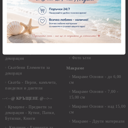
Бижута
Лепящи ленти
OUTLET -50 % -60% -70%
3D Повдигащи квадратчета
и ленти
@-->-- СВАТБА --<--@
Магнити
Сватбени Декупажни
хартии, дизайнерски хартии,
Велкро
картони
Силикон
Сватбени Предмети за
Фото ъгли
декорация
Сватбени Елементи за
Макраме
декораци
Макраме Основи - до 6,00
Сватба - Перли, камъчета,
см
панделки и дантели
Макраме Основи - 7,00 -
15,00 см
--<--@ КРЪЩЕНЕ @-->--
Макраме Основи - над 15,00
Кръщене - Предмети за
см
декорация - Кутии, Папки,
Бутилки, Книги
Макраме - Други материали
Кръщене - Елементи за