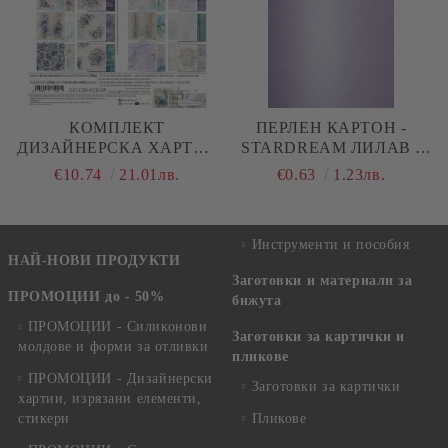
КОМПЛЕКТ
ПЕРЛЕН КАРТОН -
ДИЗАЙНЕРСКА ХАРТИЯ
STARDREAM ЛИЛАВ -
- FLOWERS OF DELIGHT
A4 - 285 G/M²
€10.74
21.01лв.
€0.63
1.23лв.
- 24 ЛИСТА
Инструменти и пособия
НАЙ-НОВИ ПРОДУКТИ
Заготовки и материали за
ПРОМОЦИИ до - 50%
бижута
ПРОМОЦИИ - Силиконови
Заготовки за картички и
молдове и форми за отливки
пликове
ПРОМОЦИИ - Дизайнерски
Заготовки за картички
хартии, изрязани елементи,
стикери
Пликове