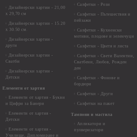
Салфетки - Рози
Дизайнерски хартии - 21,00
х 29,70 см
Салфетки - Пътешествия и
пейзажи
Дизайнерски хартии - 15.20
x 30.50 см.
Салфетки - Кухненски
мотиви, плодове и зеленчуци
Дизайнерски хартии -
други
Салфетки - Цветя и листа
Дизайнерски хартии -
Салфетки - Свети Валентин,
Сватби
Сватбени, Любов, Рожден
ден
Дизайнерски хартии -
Детски
Салфетки - Фонове и
бордюри
Елементи от хартия
Салфетки - Други
Елементи от хартия - Букви
и Цифри за Банери
Салфетки на пакет
Елементи от хартия -
Тампони и мастила
Детски
Апликатори и
Елементи от хартия -
пулверизатори
Училище, Дипломиране и