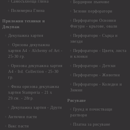
Самосъхнеща глина
Бордюрни пънчове
Полимерна Глина
Ъглови перфоратори
Перфоратори Основни
Приложни техники и
Фигури - кръгове, овали
Декупаж
Декупажна хартия
Перфоратори - Сърца и
звезди
Оризова декупажна
хартия А4 - Alchemy of Art -
Перфоратори - Цветя, листа
25-30 гр.
и клонки
Оризова декупажна хартия
Перфоратори - Детски
А4 - Itd. Collection - 25-30
Перфоратори - Животни
гр.
Перфоратори - Коледни и
Фина оризова декупажна
Зимни
хартия Stamperia - 21 х
29.см. - 28гр.
Рисуване
Декупажна хартия - Други
Грунд и почистващи
разтвори
Антични пасти
Платна за рисуване
Вакс пасти