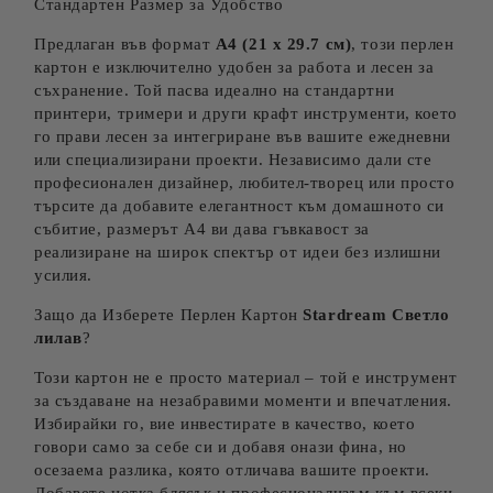
Стандартен Размер за Удобство
Предлаган във формат
A4 (21 x 29.7 см)
, този перлен
картон е изключително удобен за работа и лесен за
съхранение. Той пасва идеално на стандартни
принтери, тримери и други крафт инструменти, което
го прави лесен за интегриране във вашите ежедневни
или специализирани проекти. Независимо дали сте
професионален дизайнер, любител-творец или просто
търсите да добавите елегантност към домашното си
събитие, размерът А4 ви дава гъвкавост за
реализиране на широк спектър от идеи без излишни
усилия.
Защо да Изберете Перлен Картон
Stardream Светло
лилав
?
Този картон не е просто материал – той е инструмент
за създаване на незабравими моменти и впечатления.
Избирайки го, вие инвестирате в качество, което
говори само за себе си и добавя онази фина, но
осезаема разлика, която отличава вашите проекти.