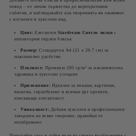
Добавете нотка блясък и професионализъм към всеки
повод – от лични тържества до корпоративни
събития, и наблюдавайте как творенията ви оживяват
с изтънчен и луксозен вид.
Цвят:
Елегантен
Stardream Светло лилав
с
неповторим перлен блясък
Размер:
Стандартен A4 (21 x 29.7 см) за
максимално удобство
Плътност:
Премиум 285 гр/м² за изключителна
здравина и луксозно усещане
Приложение:
Идеален за покани, картички,
визитки, скрапбукинг и всички арт проекти,
изискващи елегантност
Уникалност:
Добавя луксозен и професионален
завършек на всяко творение, правейки го
незабравимо
Поръчайте сега и дайте воля на своето въображение с