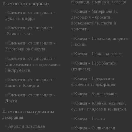
гирлянди, пълнежи и свещи
Елементи от шперплат
Коледа - Материали за
Елементи от шперплат -
декорация - брокати,
Букви и цифри
восък,мастила, пасти и
Елементи от шперплат
кристали
-Рамки и ъгли
Коледа - Панделки, ширити
Елементи от шперплат -
и конци
Заготовки за бижута
Коелда - Папки за релеф
Елементи от шперплат -
Коледа - Перфоратори
Етно елементи и музикални
(пънчове)
инструменти
Коледа - Предмети и
Елементи от шперплат -
елементи за декорация
Зимни и Коледни
Коледа - За опаковане
Елементи от шперплат -
Други
Коледа - Kлонки, елхички,
сушени плодове и шишарки
Елементи и материали за
декорация
Коледа - Печати
Акрил и пластмаса
Коледа - Силиконови