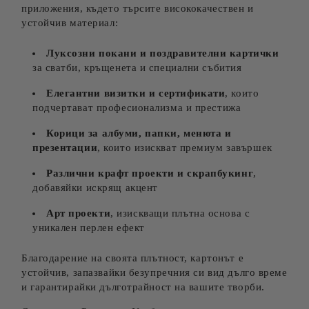
приложения, където търсите висококачествен и
устойчив материал:
Луксозни покани и поздравителни картички
за сватби, кръщенета и специални събития
Елегантни визитки и сертификати
, които
подчертават професионализма и престижа
Корици за албуми, папки, менюта и
презентации
, които изискват премиум завършек
Различни крафт проекти и скрапбукинг
,
добавяйки искрящ акцент
Арт проекти
, изискващи плътна основа с
уникален перлен ефект
Благодарение на своята плътност, картонът е
устойчив, запазвайки безупречния си вид дълго време
и гарантирайки дълготрайност на вашите творби.