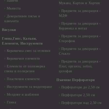
Пайети
Мукава, Картон и Хартия
Мъниста
Предмети за декорация -
МДФ
Декоративен пясък и
камъчета
Предмети за декорация -
Керамика и метал
Висулки
Предмети за декорация -
Глина,Гипс, Калъпи,
Стирофом
Елементи, Инструменти
Предмети за декорация -
Керамична смес за отливки
Стъкло
Керамични елементи
Предмети за декорация -
Елементи от полимерна
Плат, органза, зебло,
глина и полирезин
целофан
Пластични елементи
Пънчове Перфоратори
Инструменти за моделиране
Перфоратори до 2,50 см
Молдове и шаблони
Перфоратори 2,50 см
Глина
Перфоратори над 2,50 см