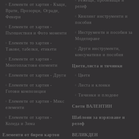
Режещи, пробиващи и
Елементи от хартия - Къщи,
релеф
Врати, Прозорци, Огради,
Квилинг инструменти и
Фенери
пособия
Елементи от хартия -
Инструменти и пособия за
Пътешествия и Фото моменти
Моделиране
Елементи то хартия -
Други инструменти,
Такове, табелки, етикети
консумативи и пособия
Елементи от хартия -
Многопластови елементи
Цветя,листа и тичинки
Елементи от хартия - Други
Цветя
Елементи от хартия -
Листа и клонки
Готови композиции
Тичинки и плодове
Елементи от хартия - Микс
Свети ВАЛЕНТИН
елементи
Елементи от хартия -
Шаблони за изрязване и
Коледа и Зима
релеф
Елементи от бирен картон
ВЕЛИКДЕН