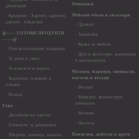
Опаковки
декорация
Мебелен обков и аксесоари
Кръщене - Хартии, картони,
данели , панделки
Дръжки
@--:---ГОТОВИ ПРОДУКТИ
Закачалки
---:--@
Крака за мебели
Персанализирани подаръци
Други аксесоари, материали
За дома и уюта
и инструменти
За книгите и хората
Моливи, маркери, химикали,
пастели и восъци
Картички, пликове и
покани
Восъци
Коледа
Маркери, флумастери,
химикали
Етно
Моливи
Дизайнерски хартии
Пастели
Елементи за декорация
Панделки, дантели и други
Ширити, шевици, канапи