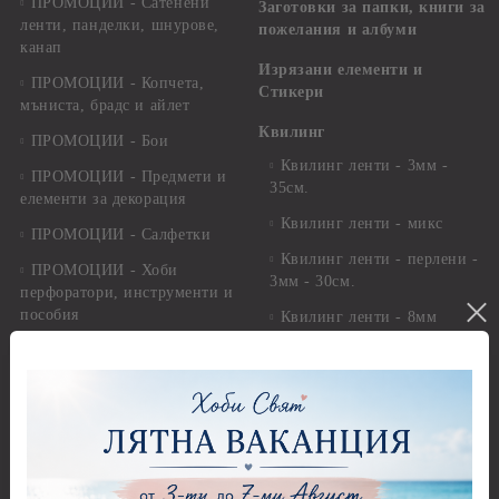
ПРОМОЦИИ - Сатенени
Заготовки за папки, книги за
ленти, панделки, шнурове,
пожелания и албуми
канап
Изрязани елементи и
ПРОМОЦИИ - Копчета,
Стикери
мъниста, брадс и айлет
Квилинг
ПРОМОЦИИ - Бои
Квилинг ленти - 3мм -
ПРОМОЦИИ - Предмети и
35см.
елементи за декорация
Квилинг ленти - микс
ПРОМОЦИИ - Салфетки
Квилинг ленти - перлени -
ПРОМОЦИИ - Хоби
3мм - 30см.
перфоратори, инструменти и
пособия
Квилинг ленти - 8мм
ПРОМОЦИИ - Платна за
Инструменти и пособия за
рисуване
квилинг
ПРОМОЦИИ - Полимерна
Комплекти за декорация
глина
Лепила и лепящи средства
ПРОМОЦИИ - Метални
Висулки за Декорация и
Лепила