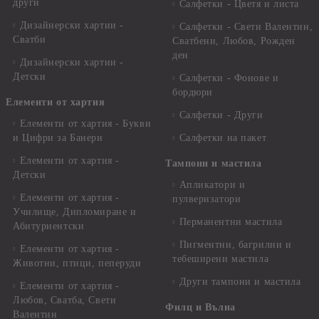
други
Салфетки - Цветя и листа
Дизайнерски хартии -
Салфетки - Свети Валентин,
Сватби
Сватбени, Любов, Рожден
ден
Дизайнерски хартии -
Детски
Салфетки - Фонове и
бордюри
Елементи от хартия
Салфетки - Други
Елементи от хартия - Букви
и Цифри за Банери
Салфетки на пакет
Елементи от хартия -
Тампони и мастила
Детски
Апликатори и
Елементи от хартия -
пулверизатори
Училище, Дипломиране и
Перманентни мастила
Абитуриентски
Пигментни, багрилни и
Елементи от хартия -
тебеширени мастила
Животни, птици, пеперуди
Други тампони и мастила
Елементи от хартия -
Любов, Сватба, Свети
Филц и Вълна
Валентин