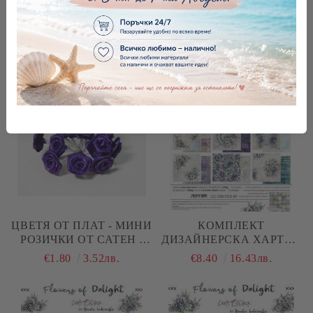
ЦВЕТЯ ОТ ПЛАТ - РОЗИ
ЦВЕТЯ ОТ ПЛАТ - РОЗИ -
С МРЕЖА - ЛИЛАВО - 6
ЛЮЛЯК ЛИЛАВО С
БР.
ОРГАНЗА - 6 БР
€1.12
2.19лв.
€1.64
3.21лв.
ЦВЕТЯ ОТ ПЛАТ - МИНИ
КОМПЛЕКТ
РОЗИЧКИ ОТ САТЕН -
ДИЗАЙНЕРСКА ХАРТИЯ
ТЪМНО ЛИЛАВО - 36 БР
- FLOWERS OF DELIGHT
€1.80
3.52лв.
€8.40
16.43лв.
- 6 ЛИСТА