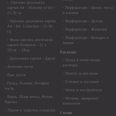
Оризова декупажна
хартия А4 - Alchemy of Art -
Перфоратори - Цветя, листа
25-30 гр.
и клонки
Оризова декупажна хартия
Перфоратори - Детски
А4 - Itd. Collection - 25-30
Перфоратори - Животни
гр.
Перфоратори - Коледни и
Фина оризова декупажна
Зимни
хартия Stamperia - 21 х
29.см. - 28гр.
Рисуване
Декупажна хартия - Други
Грунд и почистващи
разтвори
Антични пасти
Платна за рисуване
Вакс пасти
Стативи и поставки
Грунд, Основи, Релефни
пасти
Четки и инструменти
Варак, Шлак метал, Фолио,
Моливи, акварелни
Пантна
комплекти
Лакове и защитни покрития
Свещи