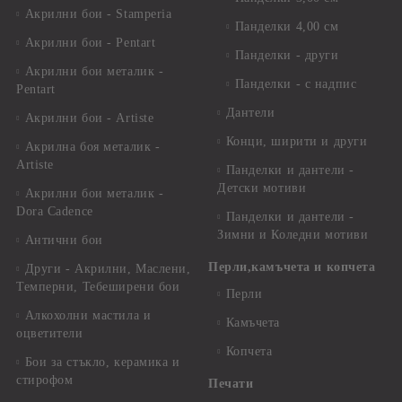
Акрилни бои - Stamperia
Панделки 4,00 см
Акрилни бои - Pentart
Панделки - други
Акрилни бои металик -
Панделки - с надпис
Pentart
Дантели
Акрилни бои - Artiste
Конци, ширити и други
Акрилна боя металик -
Artiste
Панделки и дантели -
Детски мотиви
Акрилни бои металик -
Dora Cadence
Панделки и дантели -
Зимни и Коледни мотиви
Антични бои
Перли,камъчета и копчета
Други - Акрилни, Маслени,
Темперни, Тебеширени бои
Перли
Алкохолни мастила и
Камъчета
оцветители
Копчета
Бои за стъкло, керамика и
стирофом
Печати