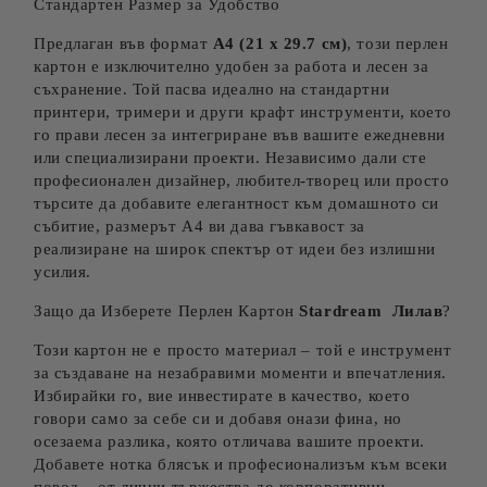
Стандартен Размер за Удобство
Предлаган във формат
A4 (21 x 29.7 см)
, този перлен
картон е изключително удобен за работа и лесен за
съхранение. Той пасва идеално на стандартни
принтери, тримери и други крафт инструменти, което
го прави лесен за интегриране във вашите ежедневни
или специализирани проекти. Независимо дали сте
професионален дизайнер, любител-творец или просто
търсите да добавите елегантност към домашното си
събитие, размерът А4 ви дава гъвкавост за
реализиране на широк спектър от идеи без излишни
усилия.
Защо да Изберете Перлен Картон
Stardream Лилав
?
Този картон не е просто материал – той е инструмент
за създаване на незабравими моменти и впечатления.
Избирайки го, вие инвестирате в качество, което
говори само за себе си и добавя онази фина, но
осезаема разлика, която отличава вашите проекти.
Добавете нотка блясък и професионализъм към всеки