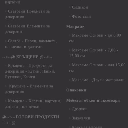
картони
Силикон
Сватбени Предмети за
Фото ъгли
декорация
Сватбени Елементи за
Макраме
декораци
Макраме Основи - до 6,00
Сватба - Перли, камъчета,
см
панделки и дантели
Макраме Основи - 7,00 -
15,00 см
--<--@ КРЪЩЕНЕ @-->--
Макраме Основи - над 15,00
Кръщене - Предмети за
см
декорация - Кутии, Папки,
Бутилки, Книги
Макраме - Други материали
Кръщене - Елементи за
Опаковки
декорация
Мебелен обков и аксесоари
Кръщене - Хартии, картони,
данели , панделки
Дръжки
@--:---ГОТОВИ ПРОДУКТИ
Закачалки
---:--@
Крака за мебели