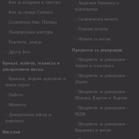
Бои за коприна и текстил
Акрилни блокчета и
ръкохватки
Бои за свещи Cadence
Силиконови печати
Солвентни бои, Патина
Гумени печати
Универсални контури
Печати за восък
Реагенти, ръжда
Предмети за декорация
Други Бои
Предмети за декорация -
Брокат, пайети, мъниста и
Акрил и пластмаса
декоративен пясък
Предмети за декорация -
Брокати, ледени кристали и
Дърво
мини перли
Предмети за декорация -
Пайети
Мукава, Картон и Хартия
Мъниста
Предмети за декорация -
МДФ
Декоративен пясък и
камъчета
Предмети за декорация -
Керамика и метал
Висулки