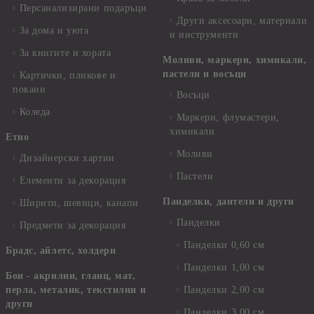
Персанализирани подаръци
Други аксесоари, материали
За дома и уюта
и инструменти
За книгите и хората
Моливи, маркери, химикали,
пастели и восъци
Картички, пликове и
покани
Восъци
Коледа
Маркери, флумастери,
химикали
Етно
Моливи
Дизайнерски хартии
Пастели
Елементи за декорация
Панделки, дантели и други
Ширити, шевици, канапи
Панделки
Предмети за декорация
Панделки 0,60 см
Брадс, айлетс, холдери
Панделки 1,00 см
Бои - акрилни, гланц, мат,
перла, металик, текстилни и
Панделки 2,00 см
други
Панделки 3,00 см