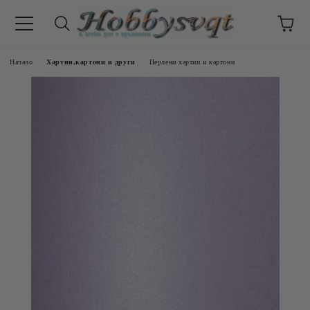
Начало
Хартии,картони и други
Перлени хартии и картони