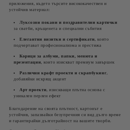
приложения, където търсите висококачествен и
устойчив материал:
Луксозни покани и поздравителни картички
за сватби, кръщенета и специални събития
Елегантни визитки и сертификати
, които
подчертават професионализма и престижа
Корици за албуми, папки, менюта и
презентации
, които изискват премиум завършек
Различни крафт проекти и скрапбукинг
,
добавяйки искрящ акцент
Арт проекти
, изискващи плътна основа с
уникален перлен ефект
Благодарение на своята плътност, картонът е
устойчив, запазвайки безупречния си вид дълго време
и гарантирайки дълготрайност на вашите творби.