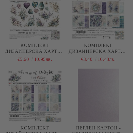
КОМПЛЕКТ
КОМПЛЕКТ
ДИЗАЙНЕРСКА ХАРТИЯ
ДИЗАЙНЕРСКА ХАРТИЯ
- FLOWERS OF DELIGHT
- FLOWERS OF DELIGHT
€5.60
10.95лв.
€8.40
16.43лв.
- FLOWERS & MORE - 4
- 24 ЛИСТА
ЛИСТА
КОМПЛЕКТ
ПЕРЛЕН КАРТОН -