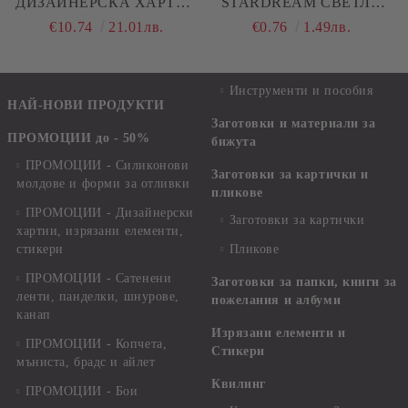
ДИЗАЙНЕРСКА ХАРТИЯ
STARDREAM СВЕТЛО
- FLOWERS OF DELIGHT
ЛИЛАВ - А4 - 285 G/M²
€10.74
21.01лв.
€0.76
1.49лв.
- 24 ЛИСТА
Инструменти и пособия
НАЙ-НОВИ ПРОДУКТИ
Заготовки и материали за
ПРОМОЦИИ до - 50%
бижута
ПРОМОЦИИ - Силиконови
Заготовки за картички и
молдове и форми за отливки
пликове
ПРОМОЦИИ - Дизайнерски
Заготовки за картички
хартии, изрязани елементи,
стикери
Пликове
ПРОМОЦИИ - Сатенени
Заготовки за папки, книги за
ленти, панделки, шнурове,
пожелания и албуми
канап
Изрязани елементи и
ПРОМОЦИИ - Копчета,
Стикери
мъниста, брадс и айлет
Квилинг
ПРОМОЦИИ - Бои