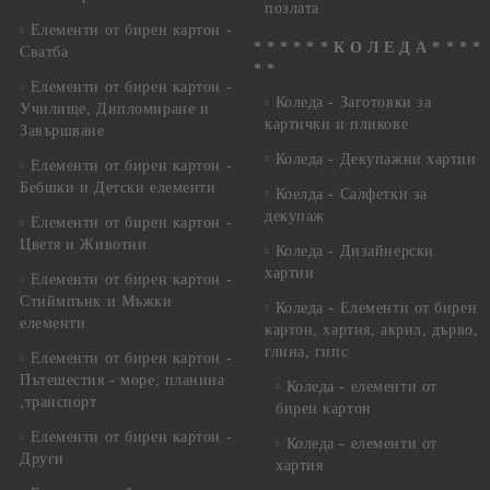
позлата
Елементи от бирен картон -
* * * * * * К О Л Е Д А * * * *
Сватба
* *
Елементи от бирен картон -
Коледа - Заготовки за
Училище, Дипломиране и
картички и пликове
Завършване
Коледа - Декупажни хартии
Елементи от бирен картон -
Бебшки и Детски елементи
Коелда - Салфетки за
декупаж
Елементи от бирен картон -
Цветя и Животни
Коледа - Дизайнерски
хартии
Елементи от бирен картон -
Стиймпънк и Мъжки
Коледа - Eлементи от бирен
елементи
картон, хартия, акрил, дърво,
глина, гипс
Елементи от бирен картон -
Пътешестия - море, планина
Коледа - елементи от
,транспорт
бирен картон
Елементи от бирен картон -
Коледа - елементи от
Други
хартия