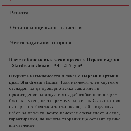
Ревюта
Отзиви и оценка от клиенти
Често задавани въпроси
Внесете блясък във всеки проект с Перлен картон
- Stardream Лилав - A4 - 285 g/m²
Открийте изтънчеността и лукса с
Перлен Картон в
цвят
Stardream Лилав
. Този изключителен картон е
създаден, за да превърне всяка ваша идея в
произведение на изкуството, добавяйки неповторим
блясък и усещане за премиум качество. С деликатния
си перлен отблясък и топъл нюанс, той е идеалният
избор за проекти, които изискват елегантност и стил,
гарантирайки, че вашите творения ще оставят трайно
впечатление.