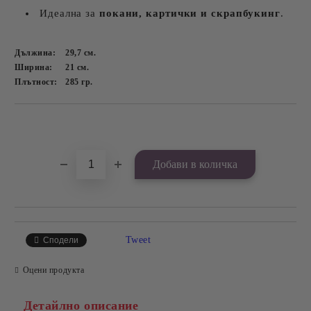
Идеална за
покани, картички и скрапбукинг
.
Дължина:
29,7
см.
Ширина:
21
см.
Плътност:
285
гр.
Добави в желани
Tweet
Сподели
Оцени продукта
Детайлно описание