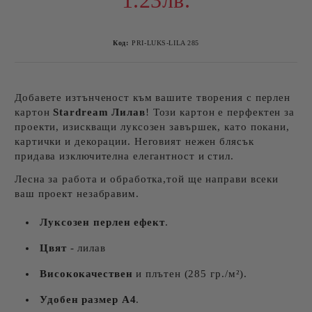
1.23лв.
Код:
PRI-LUKS-LILA 285
Добавете изтънченост към вашите творения с перлен
картон
Stardream Лилав
! Този картон е перфектен за
проекти, изискващи луксозен завършек, като покани,
картички и декорации. Неговият нежен блясък
придава изключителна елегантност и стил.
Лесна за работа и обработка,той ще направи всеки
ваш проект незабравим.
Луксозен перлен ефект
.
Цвят
- лилав
Висококачествен
и плътен (285 гр./м²).
Удобен размер A4
.