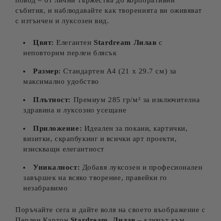
повод – от лични тържества до корпоративни
събития, и наблюдавайте как творенията ви оживяват
с изтънчен и луксозен вид.
Цвят:
Елегантен
Stardream Лилав
с
неповторим перлен блясък
Размер:
Стандартен A4 (21 x 29.7 см) за
максимално удобство
Плътност:
Премиум 285 гр/м² за изключителна
здравина и луксозно усещане
Приложение:
Идеален за покани, картички,
визитки, скрапбукинг и всички арт проекти,
изискващи елегантност
Уникалност:
Добавя луксозен и професионален
завършек на всяко творение, правейки го
незабравимо
Поръчайте сега и дайте воля на своето въображение с
Перлен Картон
Stardream Лилав
– ключът към