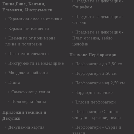
Предмети за декорация -
Глина,Гипс, Калъпи,
Стирофом
Елементи, Инструменти
Предмети за декорация -
Керамична смес за отливки
Стъкло
Керамични елементи
Предмети за декорация -
Елементи от полимерна
Плат, органза, зебло,
глина и полирезин
целофан
Пластични елементи
Пънчове Перфоратори
Инструменти за моделиране
Перфоратори до 2,50 см
Молдове и шаблони
Перфоратори 2,50 см
Глина
Перфоратори над 2,50 см
Самосъхнеща глина
Бордюрни пънчове
Полимерна Глина
Ъглови перфоратори
Перфоратори Основни
Приложни техники и
Фигури - кръгове, овали
Декупаж
Декупажна хартия
Перфоратори - Сърца и
звезди