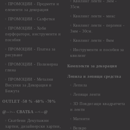
Квилинг ленти - 3мм -
ПРОМОЦИИ - Предмети и
35см.
елементи за декорация
Квилинг ленти - микс
ПРОМОЦИИ - Салфетки
Квилинг ленти - перлени -
ПРОМОЦИИ - Хоби
3мм - 30см.
перфоратори, инструменти и
пособия
Квилинг ленти - 8мм
ПРОМОЦИИ - Платна за
Инструменти и пособия за
рисуване
квилинг
ПРОМОЦИИ - Полимерна
Комплекти за декорация
глина
Лепила и лепящи средства
ПРОМОЦИИ - Метални
Висулки за Декорация и
Лепила
Бижута
Лепящи ленти
OUTLET -50 % -60% -70%
3D Повдигащи квадратчета
и ленти
@-->-- СВАТБА --<--@
Магнити
Сватбени Декупажни
хартии, дизайнерски хартии,
Велкро