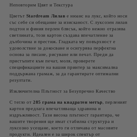
Неповторим Цвят и Текстура
Цветът
Stardream Лилав
е нюанс на лукс, който носи
със себе си обещание за изисканост. С луксозен лилав
подтон и финия перлен блясък, който нежно отразява
светлината, този картон създава впечатление за
дълбочина и престиж. Гладката му повърхност е
удоволствие за докосване и осигурява перфектна
основа за писане, рисуване или печат. Преди да
пристъпите към печат, моля, проверете
спецификациите на вашия принтер за максимална
поддържана грамаж, за да гарантирате оптимални
резултати.
Изключителна Плътност за Безупречно Качество
С тегло от
285 грама на квадратен метър
, перленият
картон предлага впечатляваща здравина и
издръжливост. Тази висока плътност гарантира, че
вашите творения ще имат стабилна структура и
луксозно усещане, което ги отличава от масовите
продукти. Идеален е за широк спектър от