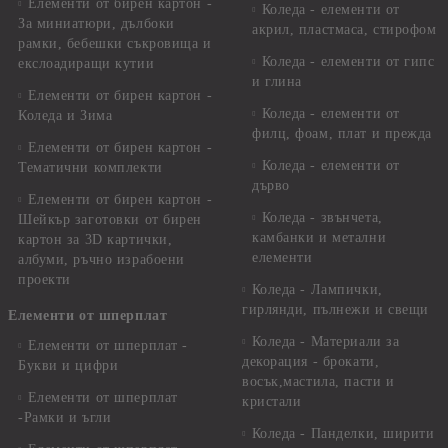
Елементи от бирен картон -
Коледа - елементи от
За миниатюри, дълбоки
акрил, пластмаса, стирофом
рамки, бебешки съкровища и
Коледа - елементи от гипс
екслоадиращи кутии
и глина
Елементи от бирен картон -
Коледа - елементи от
Коледа и Зима
филц, фоам, плат и прежда
Елементи от бирен картон -
Коледа - елементи от
Тематични комплекти
дърво
Елементи от бирен картон -
Коледа - звънчета,
Шейкър заготовки от бирен
камбанки и метални
картон за 3D картички,
елементи
албуми, ръчно израбоени
проекти
Коледа - Лампички,
гирлянди, пълнежи и свещи
Елементи от шперплат
Коледа - Материали за
Елементи от шперплат -
декорация - брокати,
Букви и цифри
восък,мастила, пасти и
Елементи от шперплат
кристали
-Рамки и ъгли
Коледа - Панделки, ширити