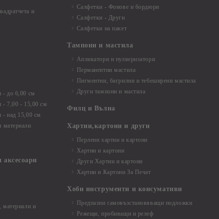
Салфетки - Фонове и бордюри
вадратчета и
Салфетки - Други
Салфетки на пакет
Тампони и мастила
Апликатори и пулверизатори
Перманентни мастила
Пигментни, багрилни и тебеширени мастила
Други тампони и мастила
- до 6,00 см
- 7,00 - 15,00 см
Филц и Вълна
- над 15,00 см
и материали
Хартии,картони и други
Перлени хартии и картони
Хартии и картони
и аксесоари
Други Хартии и картони
Хартии и Картони За Печат
Хоби инструменти и консумативи
Предпазни самовъзстановяващи подложки
, материали и
Режещи, пробиващи и релеф