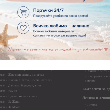
Заготовки за ка
тии - 15.20 х 15.20 см.
Пликове
тии - 20.30 х 20.30 см.
тии - 30.50 х 30.50 см.
Заготовки за па
пожелания и ал
ртии - 21,00 х 29,70 см
тии - 15.20 x 30.50 см.
Изрязани елеме
ртии - други
Стикери
ртии - Сватби
ртии - Детски
Квилинг
Квилинг ленти -
артия
Квилинг ленти -
ртия - Букви и Цифри за Банери
Квилинг ленти -
ртия - Детски
30см.
ртия - Училище, Дипломиране и Абитуриентски
Квилинг ленти -
ртия - Животни, птици, пеперуди
Инструменти и п
ртия - Любов, Сватба, Свети Валентин
квилинг
ртия - Дантели, бордюри, ъгли
Комплекти за д
ртия - Рамки
ртия - Цветя, листа и клони
Лепила и лепящ
ртия - За Жени
Лепила
ртия - За Мъже