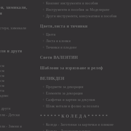
Квилинг инструменти и пособия
и, химикали,
Инструменти и пособия за Моделиране
ци
Други инструменти, консумативи и пособия
Цветя,листа и тичинки
стери, химикали
Цветя
Листа и клонки
Тичинки и плодове
ели и други
Свети ВАЛЕНТИН
 см
Шаблони за изрязване и релеф
 см
 см
ВЕЛИКДЕН
 см
 см
Предмети за декорация
уги
Елементи за декорация
адпис
Салфетки и хартии за декупаж
Шлак метали и фолио за позлата
 други
ели - Детски
* * * * * * К О Л Е Д А * * * * * *
Коледа - Заготовки за картички и пликове
ели - Зимни и