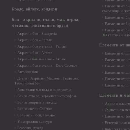
Елементи от би
Брадс, айлетс, холдери
съкровища и екс
Елементи от би
Бои - акрилни, гланц, мат, перла,
Елементи от би
металик, текстилни и други
Елементи от би
Акрилни бои - Stamperia
3D картички, ал
Акрилни бои - Pentart
Елементи от ш
Акрилни бои металик - Pentart
Акрилни бои - Artiste
Елементи от шп
Акрилна боя металик - Artiste
Елементи от шп
Акрилни бои металик - Dora Cadence
Елементи от шп
Антични бои
Елементи от шп
Други - Акрилни, Маслени, Темперни,
Елементи от шп
Тебеширени бои
Елементи от шп
Алкохолни мастила и оцветители
Елементи и ма
Бои за стъкло, керамика и стирофом
Бои за коприна и текстил
Акрил и пластм
Бои за свещи Cadence
Дървени елеме
Солвентни бои, Патина
Елементи от фи
Универсални контури
Естествени мат
Реагенти, ръжда
Комплекти за д