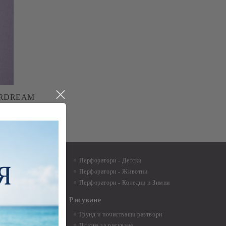
ARDREAM
G/M²
пособия
Перфоратори - Детски
Перфоратори - Животни
териали за
Перфоратори - Коледни и Зимни
Рисуване
артички и
Грунд и почистващи разтвори
Платна за рисуване