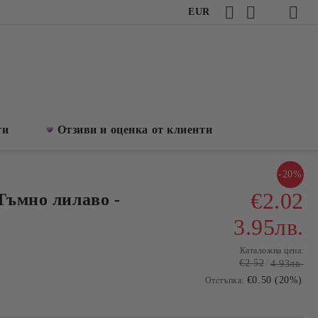
EUR
ти
Отзиви и оценка от клиенти
-20%
€2.02
Тъмно лилаво -
3.95лв.
Каталожна цена:
€2.52
4.93лв.
€0.50 (20%)
Отстъпка: