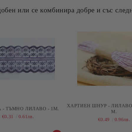
добен или се комбинира добре и със следн
ХАРТИЕН ШНУР - ЛИЛАВО 
 - ТЪМНО ЛИЛАВО - 1М.
М.
€0.31
0.61лв.
€0.49
0.96лв.