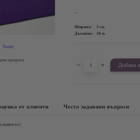
..
Ширина:
3
см.
Дължина:
10
м.
Tweet
Добави в желани
цени продукта
оценка от клиенти
Често задавани въпроси
аглавието!