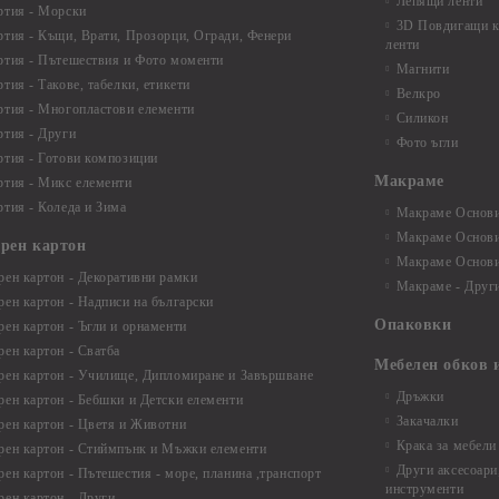
Лепящи ленти
ртия - Морски
3D Повдигащи к
ртия - Къщи, Врати, Прозорци, Огради, Фенери
ленти
ртия - Пътешествия и Фото моменти
Магнити
тия - Такове, табелки, етикети
Велкро
ртия - Многопластови елементи
Силикон
ртия - Други
Фото ъгли
ртия - Готови композиции
Макраме
ртия - Микс елементи
ртия - Коледа и Зима
Макраме Основи 
Макраме Основи 
ирен картон
Макраме Основи 
рен картон - Декоративни рамки
Макраме - Друг
рен картон - Надписи на български
Опаковки
рен картон - Ъгли и орнаменти
рен картон - Сватба
Мебелен обков 
рен картон - Училище, Дипломиране и Завършване
Дръжки
рен картон - Бебшки и Детски елементи
Закачалки
рен картон - Цветя и Животни
Крака за мебели
рен картон - Стиймпънк и Мъжки елементи
Други аксесоари
рен картон - Пътешестия - море, планина ,транспорт
инструменти
рен картон - Други