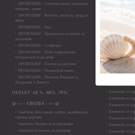
ПРОМОЦИИ - Сатенени ленти, панделки,
Дизайнерски хар
шнурове, канап
Дизайнерски хар
ПРОМОЦИИ - Копчета, мъниста, брадс и
Дизайнерски хар
айлет
Дизайнерски ха
ПРОМОЦИИ - Бои
Дизайнерски хар
ПРОМОЦИИ - Предмети и елементи за
декорация
Дизайнерски ха
ПРОМОЦИИ - Салфетки
Дизайнерски ха
ПРОМОЦИИ - Хоби перфоратори,
Дизайнерски ха
инструменти и пособия
Елементи от х
ПРОМОЦИИ - Платна за рисуване
ПРОМОЦИИ - Полимерна глина
Елементи от ха
ПРОМОЦИИ - Метални Висулки за
Елементи от ха
Декорация и Бижута
Елементи от ха
Елементи от ха
OUTLET -50 % -60% -70%
Елементи от ха
@-->-- СВАТБА --<--@
Елементи от ха
Елементи от ха
Сватбени Декупажни хартии, дизайнерски
хартии, картони
Елементи от ха
Сватбени Предмети за декорация
Елементи от ха
Сватбени Елементи за декораци
Елементи от ха