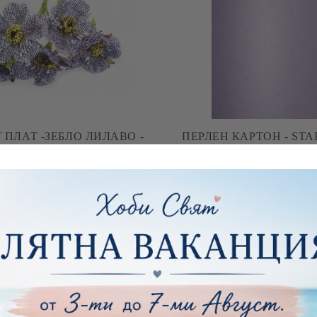
АТ -ЗЕБЛО ЛИЛАВО -
ПЕРЛЕН КАРТОН - ST
БЕЛИ - 6 БР
ЛИЛАВ - A4 - 285 
€1.12
2.19лв.
€0.63
1.23лв.
ни покрития
Инструменти и 
Заготовки и ма
диуми
бижута
 пособия
Заготовки за к
пликове
артии