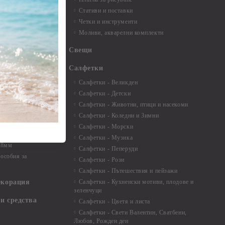
ртички
Стативи и поставки
Четки и инструменти
пки, книги за
Моливи, акварелни комплекти
буми
Свещи
нти и
Салфетки
Салфетки - Великден
Салфетки - Детски
 3мм - 35см.
Салфетки - Животни, птици и насекоми
 микс
Салфетки - Коледни и Зимни
 перлени - 3мм -
Салфетки - Морски
Салфетки - Музика
 8мм
Салфетки - Пеперуди
особия за
Салфетки - Рози
Салфетки - Пътешествия и пейзажи
екорация
Салфетки - Кухненски мотиви, плодове и
зеленчуци
и средства
Салфетки - Цветя и листа
Салфетки - Свети Валентин, Сватбени,
Любов, Рожден ден