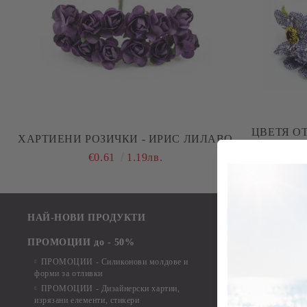
ЦВЕТЯ ОТ ПЛ
ХАРТИЕНИ РОЗИЧКИ - ИРИС ЛИЛАВО
€0.61
1.19лв.
НАЙ-НОВИ ПРОДУКТИ
Лакове и защит
Лепила
ПРОМОЦИИ до - 50%
Краклета и ме
ПРОМОЦИИ - Силиконови молдове и
Шаблони
форми за отливки
Инструменти и
ПРОМОЦИИ - Дизайнерски хартии,
изрязани елементи, стикери
Дизайнерски х