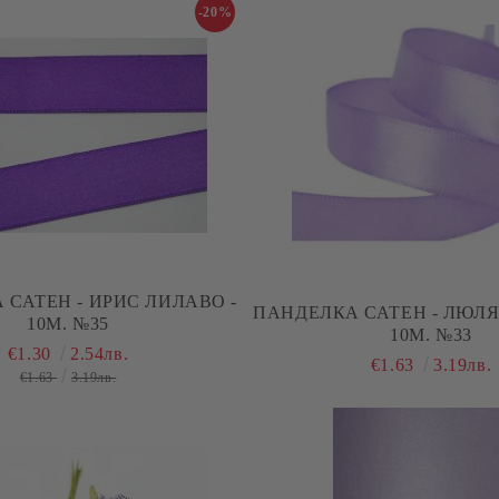
-20%
 САТЕН - ИРИС ЛИЛАВО -
ПАНДЕЛКА САТЕН - ЛЮЛЯ
10М. №35
10М. №33
€1.30
2.54лв.
€1.63
3.19лв.
€1.63
3.19лв.