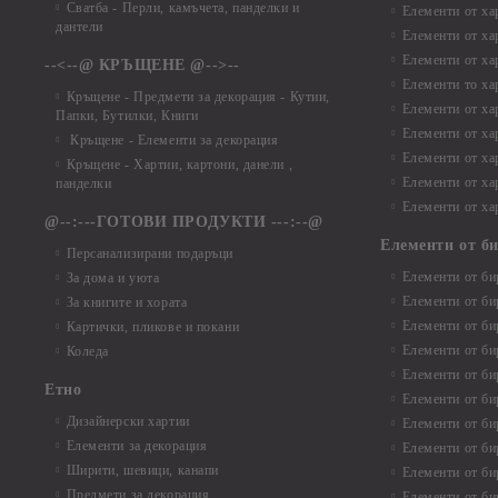
Сватба - Перли, камъчета, панделки и
Елементи от ха
дантели
Елементи от ха
Елементи от ха
--<--@ КРЪЩЕНЕ @-->--
Елементи то хар
Кръщене - Предмети за декорация - Кутии,
Елементи от ха
Папки, Бутилки, Книги
Елементи от ха
Кръщене - Елементи за декорация
Елементи от ха
Кръщене - Хартии, картони, данели ,
Елементи от ха
панделки
Елементи от ха
@--:---ГОТОВИ ПРОДУКТИ ---:--@
Елементи от б
Персанализирани подаръци
Елементи от би
За дома и уюта
Елементи от би
За книгите и хората
Елементи от би
Картички, пликове и покани
Елементи от би
Коледа
Елементи от би
Етно
Елементи от би
Дизайнерски хартии
Елементи от би
Елементи за декорация
Елементи от би
Ширити, шевици, канапи
Елементи от би
Предмети за декорация
Елементи от би