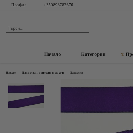
Профил
+359893782676
Начало
Категории
Пр
Начало
Панделки, дантели и други
Панделки