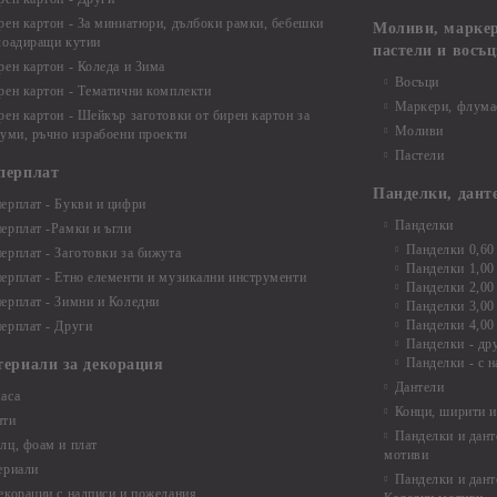
рен картон - За миниатюри, дълбоки рамки, бебешки
Моливи, маркер
лоадиращи кутии
пастели и восъ
рен картон - Коледа и Зима
Восъци
рен картон - Тематични комплекти
Маркери, флума
рен картон - Шейкър заготовки от бирен картон за
Моливи
буми, ръчно израбоени проекти
Пастели
перплат
Панделки, дант
ерплат - Букви и цифри
Панделки
ерплат -Рамки и ъгли
Панделки 0,60
ерплат - Заготовки за бижута
Панделки 1,00
ерплат - Етно елементи и музикални инструменти
Панделки 2,00
ерплат - Зимни и Коледни
Панделки 3,00
Панделки 4,00
ерплат - Други
Панделки - др
Панделки - с н
териали за декорация
Дантели
аса
Конци, ширити и
нти
Панделки и дант
лц, фоам и плат
мотиви
ериали
Панделки и дант
екорации с надписи и пожелания