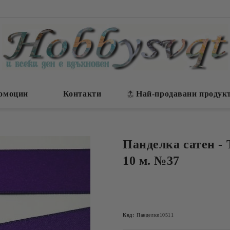
омоции
Контакти
Най-продавани продук
Панделка сатен - 
10 м. №37
Код:
Панделки10511