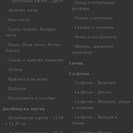
Декупажна хартия - Други
Грунд и почистващи
разтвори
Антични пасти
Платна за рисуване
Вакс пасти
Стативи и поставки
Грунд, Основи, Релефни
пасти
Четки и инструменти
Варак, Шлак метал, Фолио,
Моливи, акварелни
Пантна
комплекти
Лакове и защитни покрития
Свещи
Лепила
Салфетки
Краклета и медиуми
Салфетки - Великден
Шаблони
Салфетки - Детски
Инструменти и пособия
Салфетки - Животни, птици
и насекоми
Дизайнерски хартии
Салфетки - Коледни и
Дизайнерски хартии - 15.20
Зимни
х 15.20 см.
Салфетки - Морски