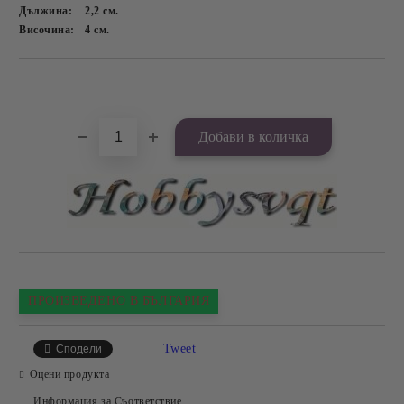
Дължина:
2,2
см.
Височина:
4
см.
Добави в желани
ПРОИЗВЕДЕНО В БЪЛГАРИЯ
Tweet
Сподели
Оцени продукта
Информация за Съответствие