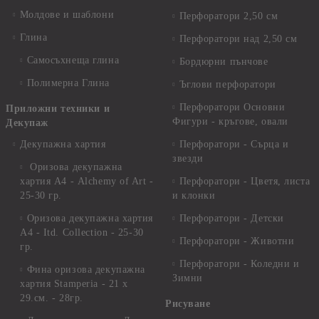
Молдове и шаблони
Перфоратори 2,50 см
Глина
Перфоратори над 2,50 см
Самосъхнеща глина
Бордюрни пънчове
Полимерна Глина
Ъглови перфоратори
Перфоратори Основни
Приложни техники и
Фигури - кръгове, овали
Декупаж
Декупажна хартия
Перфоратори - Сърца и
звезди
Оризова декупажна
хартия А4 - Alchemy of Art -
Перфоратори - Цветя, листа
25-30 гр.
и клонки
Оризова декупажна хартия
Перфоратори - Детски
А4 - Itd. Collection - 25-30
Перфоратори - Животни
гр.
Перфоратори - Коледни и
Фина оризова декупажна
Зимни
хартия Stamperia - 21 х
29.см. - 28гр.
Рисуване