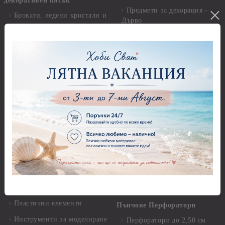
декоративен пясък
Предмети за декорация -
Брокати, ледени кристали и
Дърво
мини перли
Предмети за декорация -
Пайети
Мукава, Картон и Хартия
Мъниста
Предмети за декорация -
МДФ
Декоративен пясък и
камъчета
Предмети за декорация -
Керамика и метал
Висулки
Предмети за декорация -
Глина,Гипс, Калъпи,
Стирофом
Елементи, Инструменти
Предмети за декорация -
Керамична смес за отливки
Стъкло
Керамични елементи
Предмети за декорация -
Елементи от полимерна
Плат, органза, зебло,
глина и полирезин
целофан
Пластични елементи
Пънчове Перфоратори
Инструменти за моделиране
Перфоратори до 2,50 см