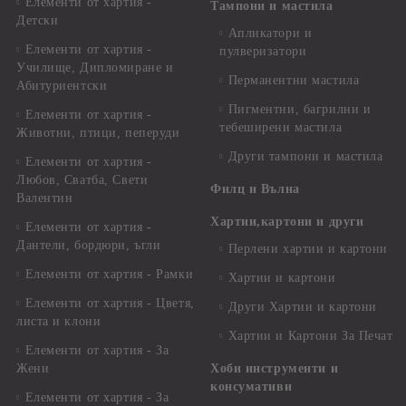
Елементи от хартия -
Тампони и мастила
Детски
Апликатори и
Елементи от хартия -
пулверизатори
Училище, Дипломиране и
Перманентни мастила
Абитуриентски
Пигментни, багрилни и
Елементи от хартия -
тебеширени мастила
Животни, птици, пеперуди
Други тампони и мастила
Елементи от хартия -
Любов, Сватба, Свети
Филц и Вълна
Валентин
Хартии,картони и други
Елементи от хартия -
Дантели, бордюри, ъгли
Перлени хартии и картони
Елементи от хартия - Рамки
Хартии и картони
Елементи от хартия - Цветя,
Други Хартии и картони
листа и клони
Хартии и Картони За Печат
Елементи от хартия - За
Жени
Хоби инструменти и
консумативи
Елементи от хартия - За