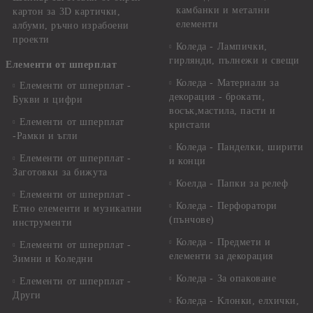
камбанки и метални
картон за 3D картички,
елементи
албуми, ръчно израбоени
проекти
Коледа - Лампички,
гирлянди, пълнежи и свещи
Елементи от шперплат
Коледа - Материали за
Елементи от шперплат -
декорация - брокати,
Букви и цифри
восък,мастила, пасти и
Елементи от шперплат
кристали
-Рамки и ъгли
Коледа - Панделки, ширити
Елементи от шперплат -
и конци
Заготовки за бижута
Коелда - Папки за релеф
Елементи от шперплат -
Коледа - Перфоратори
Етно елементи и музикални
(пънчове)
инструменти
Коледа - Предмети и
Елементи от шперплат -
елементи за декорация
Зимни и Коледни
Коледа - За опаковане
Елементи от шперплат -
Други
Коледа - Kлонки, елхички,