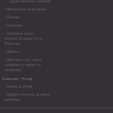
Други метални елементи
Механизми за часовник
Очички
Пълнежи
Плюшени мини
играчки,Пухкава тел и
Помпони
Щипки
Цветарска тел, тиксо,
пиафлора и хартии за
опаковане
Ембосинг / Релеф
Папки за релеф
Пудри и мастила за топъл
ембосинг