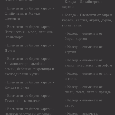
Цветя и Животни
Коледа - Дизайнерски
хартии
Елементи от бирен картон -
Стиймпънк и Мъжки
Коледа - Eлементи от бирен
елементи
картон, хартия, акрил, дърво,
глина, гипс
Елементи от бирен картон -
Пътешестия - море, планина
Коледа - елементи от
,транспорт
бирен картон
Елементи от бирен картон -
Коледа - елементи от
Други
хартия
Елементи от бирен картон -
Коледа - елементи от
За миниатюри, дълбоки
акрил, пластмаса, стирофом
рамки, бебешки съкровища и
Коледа - елементи от гипс
екслоадиращи кутии
и глина
Елементи от бирен картон -
Коледа - елементи от
Коледа и Зима
филц, фоам, плат и прежда
Елементи от бирен картон -
Коледа - елементи от
Тематични комплекти
дърво
Елементи от бирен картон -
Коледа - звънчета,
Шейкър заготовки от бирен