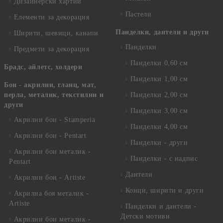
Дизайнерски хартии
Пастели
Елементи за декорация
Панделки, дантели и други
Ширити, шевици, канапи
Панделки
Предмети за декорация
Панделки 0,60 см
Брадс, айлетс, холдери
Панделки 1,00 см
Бои - акрилни, гланц, мат,
перла, металик, текстилни и
Панделки 2,00 см
други
Панделки 3,00 см
Акрилни бои - Stamperia
Панделки 4,00 см
Акрилни бои - Pentart
Панделки - други
Акрилни бои металик -
Панделки - с надпис
Pentart
Дантели
Акрилни бои - Artiste
Конци, ширити и други
Акрилна боя металик -
Artiste
Панделки и дантели -
Детски мотиви
Акрилни бои металик -