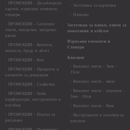
ПРОМОЦИИ - Дизайнерски
Заготовки за картички
хартии, изрязани елементи,
стикери
Пликове
ПРОМОЦИИ - Сатенени
Заготовки за папки, книги за
ленти, панделки, шнурове,
пожелания и албуми
канап
Изрязани елементи и
ПРОМОЦИИ - Копчета,
Стикери
мъниста, брадс и айлет
Квилинг
ПРОМОЦИИ - Бои
Квилинг ленти - 3мм -
ПРОМОЦИИ - Предмети и
35см.
елементи за декорация
Квилинг ленти - микс
ПРОМОЦИИ - Салфетки
Квилинг ленти - перлени -
ПРОМОЦИИ - Хоби
3мм - 30см.
перфоратори, инструменти и
пособия
Квилинг ленти - 8мм
ПРОМОЦИИ - Платна за
Инструменти и пособия за
рисуване
квилинг
ПРОМОЦИИ - Полимерна