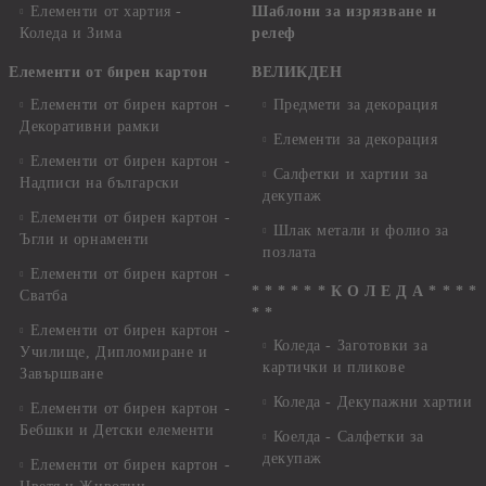
Елементи от хартия -
Шаблони за изрязване и
Коледа и Зима
релеф
Елементи от бирен картон
ВЕЛИКДЕН
Елементи от бирен картон -
Предмети за декорация
Декоративни рамки
Елементи за декорация
Елементи от бирен картон -
Салфетки и хартии за
Надписи на български
декупаж
Елементи от бирен картон -
Шлак метали и фолио за
Ъгли и орнаменти
позлата
Елементи от бирен картон -
* * * * * * К О Л Е Д А * * * *
Сватба
* *
Елементи от бирен картон -
Коледа - Заготовки за
Училище, Дипломиране и
картички и пликове
Завършване
Коледа - Декупажни хартии
Елементи от бирен картон -
Бебшки и Детски елементи
Коелда - Салфетки за
декупаж
Елементи от бирен картон -