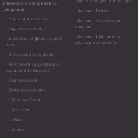
сушени плодове и шишарки
Елементи и материали за
декорация
Коледа - Печати
Акрил и пластмаса
Коледа - Силиконови
молдове
Дървени елементи
Коледа - Шаблони за
Елементи от филц, фоам и
декупаж и изрязване
плат
Естествени материали
Комплекти за декорации с
надписи и пожелания
Лед лампички
Метални елементи
Метални Ъгли
Магнити
Обков
Халки