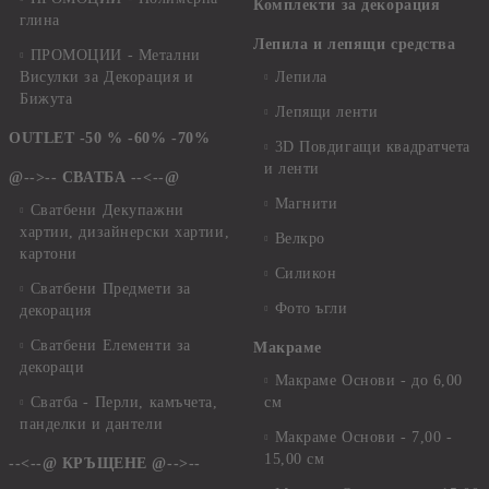
Комплекти за декорация
глина
Лепила и лепящи средства
ПРОМОЦИИ - Метални
Висулки за Декорация и
Лепила
Бижута
Лепящи ленти
OUTLET -50 % -60% -70%
3D Повдигащи квадратчета
и ленти
@-->-- СВАТБА --<--@
Магнити
Сватбени Декупажни
хартии, дизайнерски хартии,
Велкро
картони
Силикон
Сватбени Предмети за
Фото ъгли
декорация
Сватбени Елементи за
Макраме
декораци
Макраме Основи - до 6,00
Сватба - Перли, камъчета,
см
панделки и дантели
Макраме Основи - 7,00 -
15,00 см
--<--@ КРЪЩЕНЕ @-->--