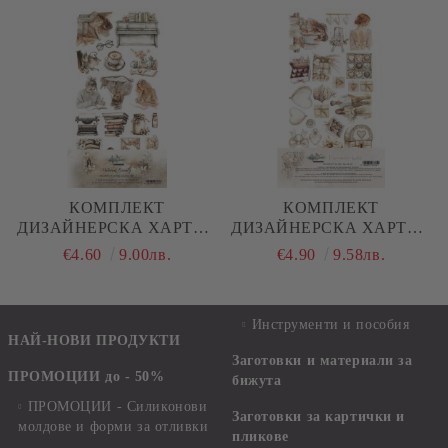
КОМПЛЕКТ
КОМПЛЕКТ
ДИЗАЙНЕРСКА ХАРТИЯ
ДИЗАЙНЕРСКА ХАРТИЯ
- NATURAL BEAUTY - 6
- ROMANTIC BOHO - 6
€4.60
9.00лв.
€4.90
9.58лв.
ЛИСТА
ЛИСТА
Инструменти и пособия
НАЙ-НОВИ ПРОДУКТИ
Заготовки и материали за
ПРОМОЦИИ до - 50%
бижута
ПРОМОЦИИ - Силиконови
Заготовки за картички и
молдове и форми за отливки
пликове