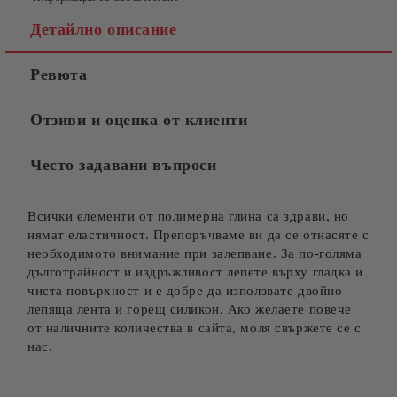
Детайлно описание
Ревюта
Отзиви и оценка от клиенти
Често задавани въпроси
Всички елементи от полимерна глина са здрави, но
нямат еластичност. Препоръчваме ви да се отнасяте с
необходимото внимание при залепване. За по-голяма
дълготрайност и издръжливост лепете върху гладка и
чиста повърхност и е добре да използвате двойно
лепяща лента и горещ силикон. Ако желаете повече
от наличните количества в сайта, моля свържете се с
нас.