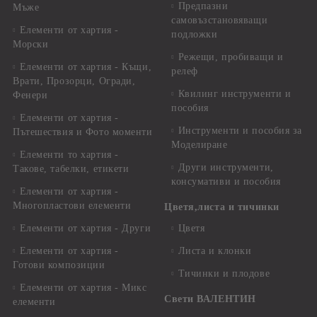
Предпазни
Мъже
самовъзстановяващи
Елементи от хартия -
подложки
Морски
Режещи, пробиващи и
Елементи от хартия - Къщи,
релеф
Врати, Прозорци, Огради,
Квилинг инструменти и
Фенери
пособия
Елементи от хартия -
Инструменти и пособия за
Пътешествия и Фото моменти
Моделиране
Елементи то хартия -
Други инструменти,
Такове, табелки, етикети
консумативи и пособия
Елементи от хартия -
Многопластови елементи
Цветя,листа и тичинки
Елементи от хартия - Други
Цветя
Елементи от хартия -
Листа и клонки
Готови композиции
Тичинки и плодове
Елементи от хартия - Микс
Свети ВАЛЕНТИН
елементи