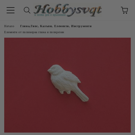
Начало
Глина,Гипс, Калъпи, Елементи, Инструменти
Елементи от полимерна глина и полирезин