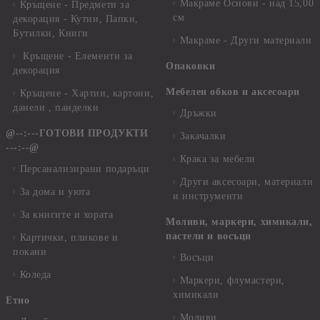
Макраме Основи - над 15,00
Кръщене - Предмети за
см
декорация - Кутии, Папки,
Бутилки, Книги
Макраме - Други материали
Кръщене - Елементи за
Опаковки
декорация
Мебелен обков и аксесоари
Кръщене - Хартии, картони,
данели , панделки
Дръжки
@--:---ГОТОВИ ПРОДУКТИ
Закачалки
---:--@
Крака за мебели
Персанализирани подаръци
Други аксесоари, материали
За дома и уюта
и инструменти
За книгите и хората
Моливи, маркери, химикали,
пастели и восъци
Картички, пликове и
покани
Восъци
Коледа
Маркери, флумастери,
химикали
Етно
Моливи