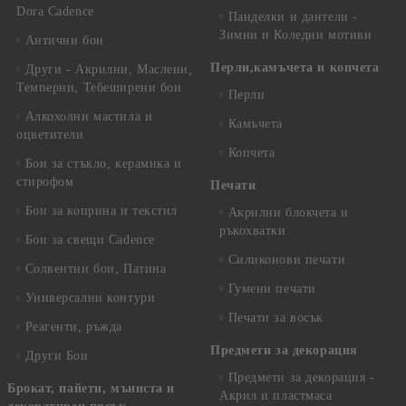
Dora Cadence
Панделки и дантели -
Зимни и Коледни мотиви
Антични бои
Перли,камъчета и копчета
Други - Акрилни, Маслени,
Темперни, Тебеширени бои
Перли
Алкохолни мастила и
Камъчета
оцветители
Копчета
Бои за стъкло, керамика и
стирофом
Печати
Бои за коприна и текстил
Акрилни блокчета и
ръкохватки
Бои за свещи Cadence
Силиконови печати
Солвентни бои, Патина
Гумени печати
Универсални контури
Печати за восък
Реагенти, ръжда
Предмети за декорация
Други Бои
Предмети за декорация -
Брокат, пайети, мъниста и
Акрил и пластмаса