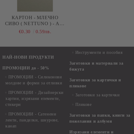
КАРТОН - МЛЕЧНО
СИВО ( NETTUNO ) - A4 -
280 G/M²
€0.30
0.59лв.
Инструменти и пособия
НАЙ-НОВИ ПРОДУКТИ
Заготовки и материали за
ПРОМОЦИИ до - 50%
бижута
ПРОМОЦИИ - Силиконови
Заготовки за картички и
молдове и форми за отливки
пликове
ПРОМОЦИИ - Дизайнерски
Заготовки за картички
хартии, изрязани елементи,
стикери
Пликове
ПРОМОЦИИ - Сатенени
Заготовки за папки, книги за
ленти, панделки, шнурове,
пожелания и албуми
канап
Изрязани елементи и