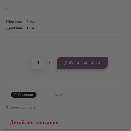
..
Ширина:
3
см.
Дължина:
10
м.
Добави в желани
Tweet
Сподели
Оцени продукта
Детайлно описание