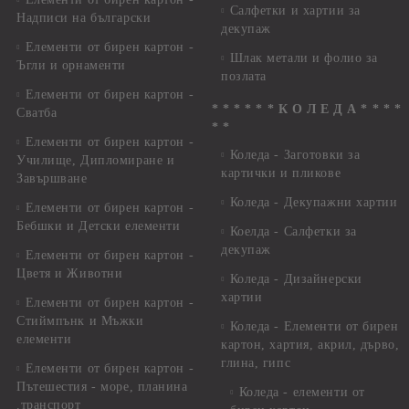
Салфетки и хартии за
Надписи на български
декупаж
Елементи от бирен картон -
Шлак метали и фолио за
Ъгли и орнаменти
позлата
Елементи от бирен картон -
* * * * * * К О Л Е Д А * * * *
Сватба
* *
Елементи от бирен картон -
Коледа - Заготовки за
Училище, Дипломиране и
картички и пликове
Завършване
Коледа - Декупажни хартии
Елементи от бирен картон -
Бебшки и Детски елементи
Коелда - Салфетки за
декупаж
Елементи от бирен картон -
Цветя и Животни
Коледа - Дизайнерски
хартии
Елементи от бирен картон -
Стиймпънк и Мъжки
Коледа - Eлементи от бирен
елементи
картон, хартия, акрил, дърво,
глина, гипс
Елементи от бирен картон -
Пътешестия - море, планина
Коледа - елементи от
,транспорт