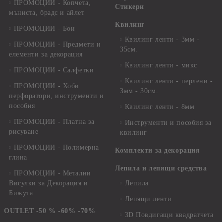
ПРОМОЦИИ - Копчета,
Стикери
мъниста, брадс и айлет
Квилинг
ПРОМОЦИИ - Бои
Квилинг ленти - 3мм -
ПРОМОЦИИ - Предмети и
35см.
елементи за декорация
Квилинг ленти - микс
ПРОМОЦИИ - Салфетки
Квилинг ленти - перлени -
ПРОМОЦИИ - Хоби
3мм - 30см.
перфоратори, инструменти и
пособия
Квилинг ленти - 8мм
ПРОМОЦИИ - Платна за
Инструменти и пособия за
рисуване
квилинг
ПРОМОЦИИ - Полимерна
Комплекти за декорация
глина
Лепила и лепящи средства
ПРОМОЦИИ - Метални
Висулки за Декорация и
Лепила
Бижута
Лепящи ленти
OUTLET -50 % -60% -70%
3D Повдигащи квадратчета