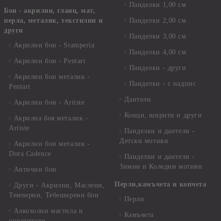
Панделки 1,00 см
Бои - акрилни, гланц, мат,
перла, металик, текстилни и
Панделки 2,00 см
други
Панделки 3,00 см
Акрилни бои - Stamperia
Панделки 4,00 см
Акрилни бои - Pentart
Панделки - други
Акрилни бои металик -
Панделки - с надпис
Pentart
Дантели
Акрилни бои - Artiste
Конци, ширити и други
Акрилна боя металик -
Artiste
Панделки и дантели -
Детски мотиви
Акрилни бои металик -
Dora Cadence
Панделки и дантели -
Зимни и Коледни мотиви
Антични бои
Перли,камъчета и копчета
Други - Акрилни, Маслени,
Темперни, Тебеширени бои
Перли
Алкохолни мастила и
Камъчета
оцветители