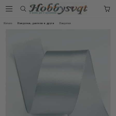
Начало
Панделки, дантели и други
Панделки