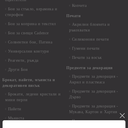
Копчета
Бои за стъкло, керамика и
стирофом
Печати
Бои за коприна и текстил
Акрилни блокчета и
ръкохватки
Бои за свещи Cadence
Силиконови печати
Солвентни бои, Патина
Гумени печати
Универсални контури
Печати за восък
Реагенти, ръжда
Предмети за декорация
Други Бои
Предмети за декорация -
Брокат, пайети, мъниста и
Акрил и пластмаса
декоративен пясък
Предмети за декорация -
Брокати, ледени кристали и
Дърво
мини перли
Предмети за декорация -
Пайети
Мукава, Картон и Хартия
Мъниста
Предмети за декорация -
МДФ
Декоративен пясък и