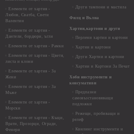
Други тампони и мастила
Елементи от хартия -
Любов, Сватба, Свети
Филц и Вълна
Валентин
Хартии,картони и други
Елементи от хартия -
Дантели, бордюри, ъгли
Перлени хартии и картони
Елементи от хартия - Рамки
Хартии и картони
Елементи от хартия - Цветя,
Други Хартии и картони
листа и клони
Хартии и Картони За Печат
Елементи от хартия - За
Жени
Хоби инструменти и
консумативи
Елементи от хартия - За
Предпазни
Мъже
самовъзстановяващи
Елементи от хартия -
подложки
Морски
Режещи, пробиващи и
Елементи от хартия - Къщи,
релеф
Врати, Прозорци, Огради,
Квилинг инструменти и
Фенери