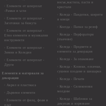
восък,мастила, пасти и
Елементи от шперплат
кристали
-Рамки и ъгли
Коледа - Панделки, ширити
Елементи от шперплат -
и конци
Заготовки за бижута
Коелда - Папки за релеф
Елементи от шперплат -
Коледа - Перфоратори
Етно елементи и музикални
(пънчове)
инструменти
Коледа - Предмети и
Елементи от шперплат -
елементи за декорация
Зимни и Коледни
Коледа - За опаковане
Елементи от шперплат -
Други
Коледа - Kлонки, елхички,
сушени плодове и шишарки
Елементи и материали за
декорация
Коледа - Печати
Акрил и пластмаса
Коледа - Силиконови
молдове
Дървени елементи
Коледа - Шаблони за
Елементи от филц, фоам и
декупаж и изрязване
плат