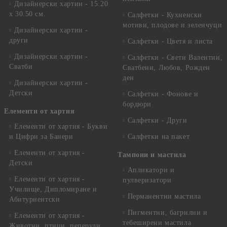
Дизайнерски хартии - 15.20
x 30.50 см.
Салфетки - Кухненски
мотиви, плодове и зеленчуци
Дизайнерски хартии -
други
Салфетки - Цветя и листа
Дизайнерски хартии -
Салфетки - Свети Валентин,
Сватби
Сватбени, Любов, Рожден
ден
Дизайнерски хартии -
Детски
Салфетки - Фонове и
бордюри
Елементи от хартия
Салфетки - Други
Елементи от хартия - Букви
и Цифри за Банери
Салфетки на пакет
Елементи от хартия -
Тампони и мастила
Детски
Апликатори и
Елементи от хартия -
пулверизатори
Училище, Дипломиране и
Перманентни мастила
Абитуриентски
Пигментни, багрилни и
Елементи от хартия -
тебеширени мастила
Животни, птици, пеперуди