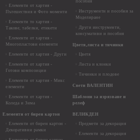
пособия
Елементи от хартия -
Инструменти и пособия за
Пътешествия и Фото моменти
Моделиране
Елементи то хартия -
Други инструменти,
Такове, табелки, етикети
консумативи и пособия
Елементи от хартия -
Многопластови елементи
Цветя,листа и тичинки
Елементи от хартия - Други
Цветя
Елементи от хартия -
Листа и клонки
Готови композиции
Тичинки и плодове
Елементи от хартия - Микс
Свети ВАЛЕНТИН
елементи
Елементи от хартия -
Шаблони за изрязване и
Коледа и Зима
релеф
Елементи от бирен картон
ВЕЛИКДЕН
Елементи от бирен картон -
Предмети за декорация
Декоративни рамки
Елементи за декорация
Елементи от бирен картон -