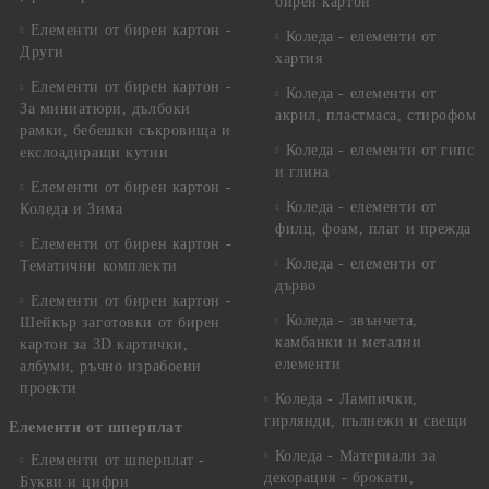
бирен картон
Елементи от бирен картон -
Коледа - елементи от
Други
хартия
Елементи от бирен картон -
Коледа - елементи от
За миниатюри, дълбоки
акрил, пластмаса, стирофом
рамки, бебешки съкровища и
Коледа - елементи от гипс
екслоадиращи кутии
и глина
Елементи от бирен картон -
Коледа - елементи от
Коледа и Зима
филц, фоам, плат и прежда
Елементи от бирен картон -
Коледа - елементи от
Тематични комплекти
дърво
Елементи от бирен картон -
Коледа - звънчета,
Шейкър заготовки от бирен
камбанки и метални
картон за 3D картички,
елементи
албуми, ръчно израбоени
проекти
Коледа - Лампички,
гирлянди, пълнежи и свещи
Елементи от шперплат
Коледа - Материали за
Елементи от шперплат -
декорация - брокати,
Букви и цифри