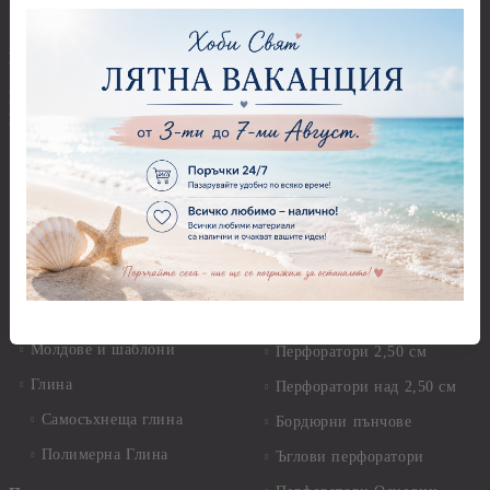
камъчета
Предмети за декорация -
Керамика и метал
Висулки
Предмети за декорация -
Глина,Гипс, Калъпи,
Стирофом
Елементи, Инструменти
Предмети за декорация -
Керамична смес за отливки
Стъкло
Керамични елементи
Предмети за декорация -
Елементи от полимерна
Плат, органза, зебло,
глина и полирезин
целофан
Пластични елементи
Пънчове Перфоратори
Инструменти за моделиране
Перфоратори до 2,50 см
Молдове и шаблони
Перфоратори 2,50 см
Глина
Перфоратори над 2,50 см
Самосъхнеща глина
Бордюрни пънчове
Полимерна Глина
Ъглови перфоратори