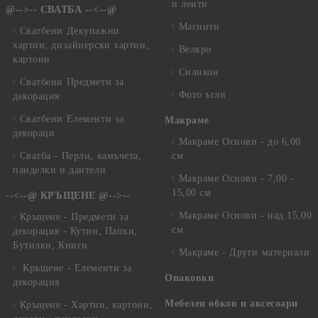
и ленти
@-->-- СВАТБА --<--@
Магнити
Сватбени Декупажни
хартии, дизайнерски хартии,
Велкро
картони
Силикон
Сватбени Предмети за
Фото ъгли
декорация
Сватбени Елементи за
Макраме
декораци
Макраме Основи - до 6,00
Сватба - Перли, камъчета,
см
панделки и дантели
Макраме Основи - 7,00 -
15,00 см
--<--@ КРЪЩЕНЕ @-->--
Макраме Основи - над 15,00
Кръщене - Предмети за
см
декорация - Кутии, Папки,
Бутилки, Книги
Макраме - Други материали
Кръщене - Елементи за
Опаковки
декорация
Мебелен обков и аксесоари
Кръщене - Хартии, картони,