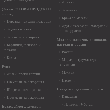
данели , панделки
Дръжки
@--:---ГОТОВИ ПРОДУКТИ
Закачалки
---:--@
Крака за мебели
Персанализирани подаръци
Други аксесоари, материали
За дома и уюта
и инструменти
За книгите и хората
Моливи, маркери, химикали,
пастели и восъци
Картички, пликове и
покани
Восъци
Коледа
Маркери, флумастери,
химикали
Етно
Моливи
Дизайнерски хартии
Пастели
Елементи за декорация
Панделки, дантели и други
Ширити, шевици, канапи
Панделки
Предмети за декорация
Панделки 0,60 см
Брадс, айлетс, холдери