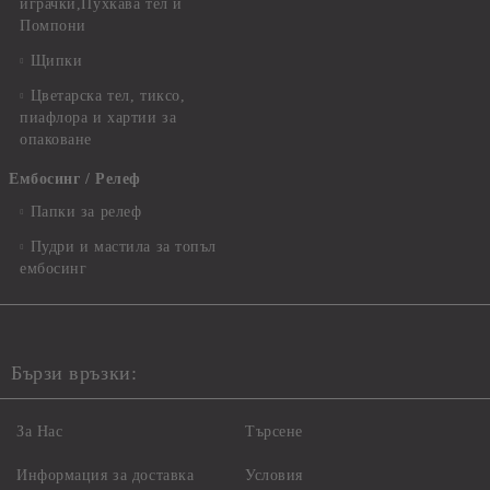
играчки,Пухкава тел и
Помпони
Щипки
Цветарска тел, тиксо,
пиафлора и хартии за
опаковане
Ембосинг / Релеф
Папки за релеф
Пудри и мастила за топъл
ембосинг
Бързи връзки:
За Нас
Търсене
Информация за доставка
Условия