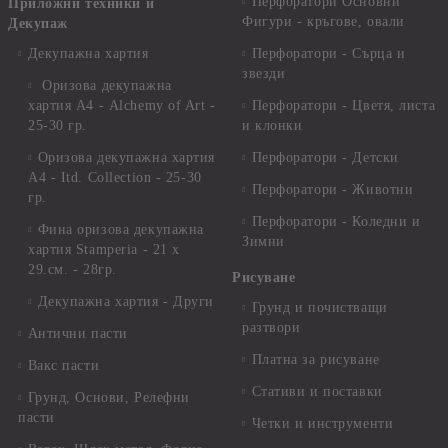
Перфоратори Основни
Приложни техники и
Фигури - кръгове, овали
Декупаж
Декупажна хартия
Перфоратори - Сърца и
звезди
Оризова декупажна
хартия А4 - Alchemy of Art -
Перфоратори - Цветя, листа
25-30 гр.
и клонки
Оризова декупажна хартия
Перфоратори - Детски
А4 - Itd. Collection - 25-30
Перфоратори - Животни
гр.
Перфоратори - Коледни и
Фина оризова декупажна
Зимни
хартия Stamperia - 21 х
29.см. - 28гр.
Рисуване
Декупажна хартия - Други
Грунд и почистващи
разтвори
Антични пасти
Платна за рисуване
Вакс пасти
Стативи и поставки
Грунд, Основи, Релефни
пасти
Четки и инструменти