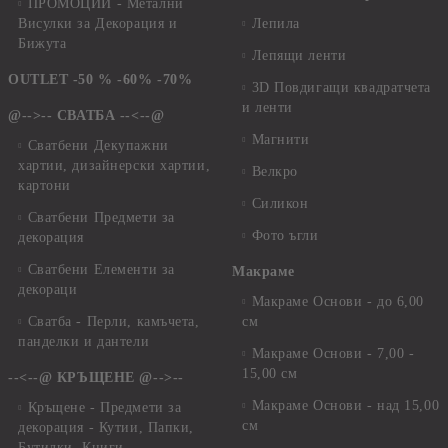
ПРОМОЦИИ - Метални
Висулки за Декорация и
Лепила
Бижута
Лепящи ленти
OUTLET -50 % -60% -70%
3D Повдигащи квадратчета
и ленти
@-->-- СВАТБА --<--@
Магнити
Сватбени Декупажни
хартии, дизайнерски хартии,
Велкро
картони
Силикон
Сватбени Предмети за
Фото ъгли
декорация
Сватбени Елементи за
Макраме
декораци
Макраме Основи - до 6,00
Сватба - Перли, камъчета,
см
панделки и дантели
Макраме Основи - 7,00 -
15,00 см
--<--@ КРЪЩЕНЕ @-->--
Макраме Основи - над 15,00
Кръщене - Предмети за
см
декорация - Кутии, Папки,
Бутилки, Книги