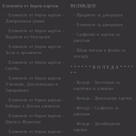
Елементи от бирен картон
ВЕЛИКДЕН
Елементи от бирен картон -
Предмети за декорация
Декоративни рамки
Елементи за декорация
Елементи от бирен картон -
Салфетки и хартии за
Надписи на български
декупаж
Елементи от бирен картон -
Шлак метали и фолио за
Ъгли и орнаменти
позлата
Елементи от бирен картон -
* * * * * * К О Л Е Д А * * * *
Сватба
* *
Елементи от бирен картон -
Коледа - Заготовки за
Училище, Дипломиране и
картички и пликове
Завършване
Коледа - Декупажни хартии
Елементи от бирен картон -
Бебшки и Детски елементи
Коелда - Салфетки за
декупаж
Елементи от бирен картон -
Цветя и Животни
Коледа - Дизайнерски
хартии
Елементи от бирен картон -