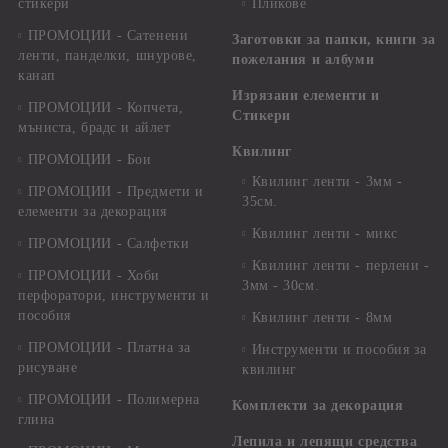
стикери
Пликове
ПРОМОЦИИ - Сатенени
Заготовки за папки, книги за
ленти, панделки, шнурове,
пожелания и албуми
канап
Изрязани елементи и
ПРОМОЦИИ - Копчета,
Стикери
мъниста, брадс и айлет
Квилинг
ПРОМОЦИИ - Бои
Квилинг ленти - 3мм -
ПРОМОЦИИ - Предмети и
35см.
елементи за декорация
Квилинг ленти - микс
ПРОМОЦИИ - Салфетки
Квилинг ленти - перлени -
ПРОМОЦИИ - Хоби
3мм - 30см.
перфоратори, инструменти и
пособия
Квилинг ленти - 8мм
ПРОМОЦИИ - Платна за
Инструменти и пособия за
рисуване
квилинг
ПРОМОЦИИ - Полимерна
Комплекти за декорация
глина
Лепила и лепящи средства