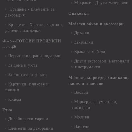
Макраме - Други материали
Кръщене - Елементи за
Опаковки
декорация
Мебелен обков и аксесоари
Кръщене - Хартии, картони,
данели , панделки
Дръжки
@--:---ГОТОВИ ПРОДУКТИ
Закачалки
---:--@
Крака за мебели
Персанализирани подаръци
Други аксесоари, материали
За дома и уюта
и инструменти
За книгите и хората
Моливи, маркери, химикали,
пастели и восъци
Картички, пликове и
покани
Восъци
Коледа
Маркери, флумастери,
химикали
Етно
Моливи
Дизайнерски хартии
Пастели
Елементи за декорация