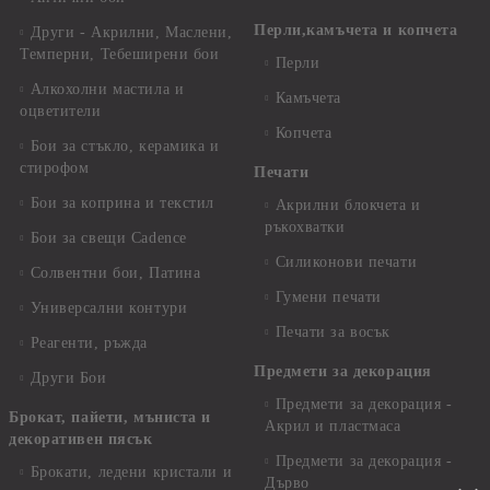
Перли,камъчета и копчета
Други - Акрилни, Маслени,
Темперни, Тебеширени бои
Перли
Алкохолни мастила и
Камъчета
оцветители
Копчета
Бои за стъкло, керамика и
стирофом
Печати
Бои за коприна и текстил
Акрилни блокчета и
ръкохватки
Бои за свещи Cadence
Силиконови печати
Солвентни бои, Патина
Гумени печати
Универсални контури
Печати за восък
Реагенти, ръжда
Предмети за декорация
Други Бои
Предмети за декорация -
Брокат, пайети, мъниста и
Акрил и пластмаса
декоративен пясък
Предмети за декорация -
Брокати, ледени кристали и
Дърво