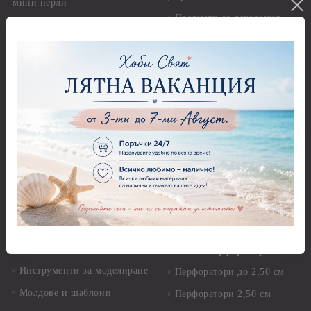
мини перли
Предмети за декорация -
Пайети
Мукава, Картон и Хартия
Мъниста
Предмети за декорация -
МДФ
Декоративен пясък и
камъчета
Предмети за декорация -
Керамика и метал
Висулки
Предмети за декорация -
Глина,Гипс, Калъпи,
Стирофом
Елементи, Инструменти
Предмети за декорация -
Керамична смес за отливки
Стъкло
Керамични елементи
Предмети за декорация -
Елементи от полимерна
Плат, органза, зебло,
глина и полирезин
целофан
Пластични елементи
Пънчове Перфоратори
Инструменти за моделиране
Перфоратори до 2,50 см
Молдове и шаблони
Перфоратори 2,50 см