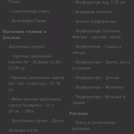
Глина
Перфоратори над 2,50 см
Самосъхнеща глина
Бордюрни пънчове
Полимерна Глина
Ъглови перфоратори
Перфоратори Основни
Приложни техники и
Фигури - кръгове, овали
Декупаж
Декупажна хартия
Перфоратори - Сърца и
звезди
Оризова декупажна
хартия А4 - Alchemy of Art -
Перфоратори - Цветя, листа
25-30 гр.
и клонки
Оризова декупажна хартия
Перфоратори - Детски
А4 - Itd. Collection - 25-30
Перфоратори - Животни
гр.
Перфоратори - Коледни и
Фина оризова декупажна
Зимни
хартия Stamperia - 21 х
29.см. - 28гр.
Рисуване
Декупажна хартия - Други
Грунд и почистващи
разтвори
Антични пасти