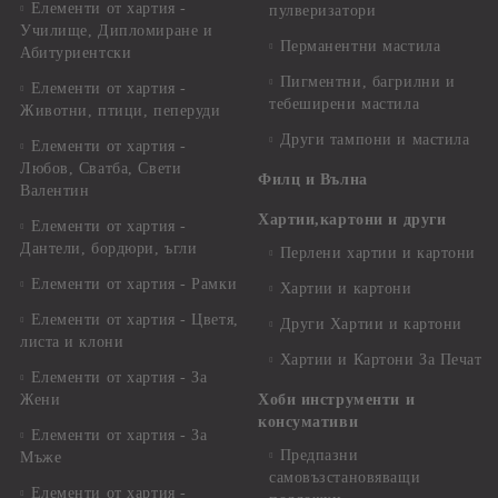
Елементи от хартия -
пулверизатори
Училище, Дипломиране и
Перманентни мастила
Абитуриентски
Пигментни, багрилни и
Елементи от хартия -
тебеширени мастила
Животни, птици, пеперуди
Други тампони и мастила
Елементи от хартия -
Любов, Сватба, Свети
Филц и Вълна
Валентин
Хартии,картони и други
Елементи от хартия -
Дантели, бордюри, ъгли
Перлени хартии и картони
Елементи от хартия - Рамки
Хартии и картони
Елементи от хартия - Цветя,
Други Хартии и картони
листа и клони
Хартии и Картони За Печат
Елементи от хартия - За
Жени
Хоби инструменти и
консумативи
Елементи от хартия - За
Предпазни
Мъже
самовъзстановяващи
Елементи от хартия -