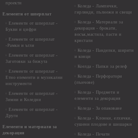
проекти
Коледа - Лампички,
гирлянди, пълнежи и свещи
Елементи от шперплат
Коледа - Материали за
Елементи от шперплат -
декорация - брокати,
Букви и цифри
восък,мастила, пасти и
Елементи от шперплат
кристали
-Рамки и ъгли
Коледа - Панделки, ширити
Елементи от шперплат -
и конци
Заготовки за бижута
Коелда - Папки за релеф
Елементи от шперплат -
Коледа - Перфоратори
Етно елементи и музикални
(пънчове)
инструменти
Коледа - Предмети и
Елементи от шперплат -
елементи за декорация
Зимни и Коледни
Коледа - За опаковане
Елементи от шперплат -
Други
Коледа - Kлонки, елхички,
сушени плодове и шишарки
Елементи и материали за
декорация
Коледа - Печати