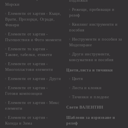
подложки
Морски
Режещи, пробиващи и
Елементи от хартия - Къщи,
релеф
Врати, Прозорци, Огради,
Квилинг инструменти и
Фенери
пособия
Елементи от хартия -
Инструменти и пособия за
Пътешествия и Фото моменти
Моделиране
Елементи то хартия -
Други инструменти,
Такове, табелки, етикети
консумативи и пособия
Елементи от хартия -
Многопластови елементи
Цветя,листа и тичинки
Елементи от хартия - Други
Цветя
Елементи от хартия -
Листа и клонки
Готови композиции
Тичинки и плодове
Елементи от хартия - Микс
Свети ВАЛЕНТИН
елементи
Елементи от хартия -
Шаблони за изрязване и
Коледа и Зима
релеф