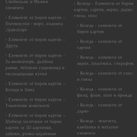
Стиймпънк и Мъжки
Коледа - Eлементи от бирен
елементи
картон, хартия, акрил, дърво,
глина, гипс
Елементи от бирен картон -
Пътешестия - море, планина
Коледа - елементи от
,транспорт
бирен картон
Елементи от бирен картон -
Коледа - елементи от
Други
хартия
Елементи от бирен картон -
Коледа - елементи от
За миниатюри, дълбоки
акрил, пластмаса, стирофом
рамки, бебешки съкровища и
Коледа - елементи от гипс
екслоадиращи кутии
и глина
Елементи от бирен картон -
Коледа - елементи от
Коледа и Зима
филц, фоам, плат и прежда
Елементи от бирен картон -
Коледа - елементи от
Тематични комплекти
дърво
Елементи от бирен картон -
Коледа - звънчета,
Шейкър заготовки от бирен
камбанки и метални
картон за 3D картички,
елементи
албуми, ръчно израбоени