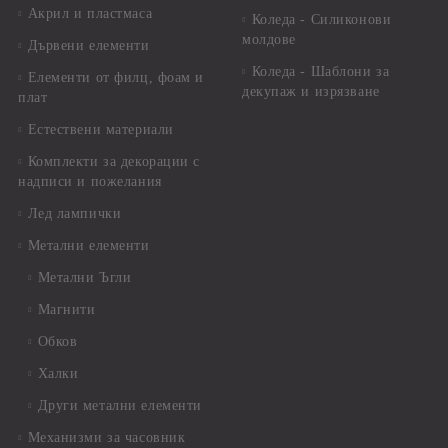
Акрил и пластмаса
Коледа - Силиконови
молдове
Дървени елементи
Коледа - Шаблони за
Елементи от филц, фоам и
декупаж и изрязване
плат
Естествени материали
Комплекти за декорации с
надписи и пожелания
Лед лампички
Метални елементи
Метални Ъгли
Магнити
Обков
Халки
Други метални елементи
Механизми за часовник