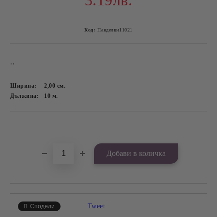
3.19лв.
Код:
Панделки11021
..
Ширина:
2,00
см.
Дължина:
10
м.
Добави в желани
Tweet
Сподели