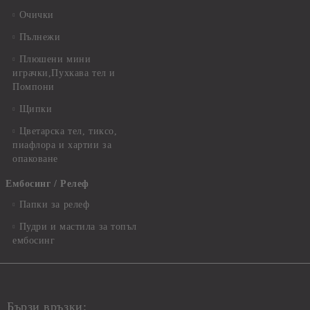
Очички
Пълнежи
Плюшени мини
играчки,Пухкава тел и
Помпони
Щипки
Цветарска тел, тиксо,
пиафлора и хартии за
опаковане
Ембосинг / Релеф
Папки за релеф
Пудри и мастила за топъл
ембосинг
Бързи връзки: