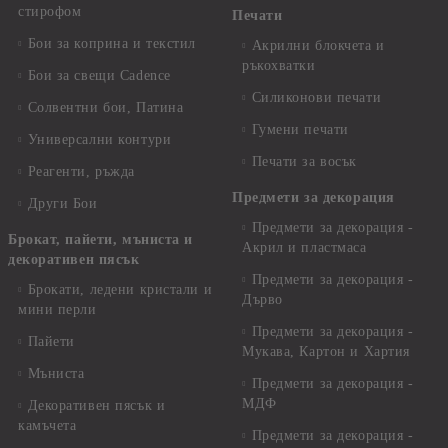
стирофом
Печати
Бои за коприна и текстил
Акрилни блокчета и
ръкохватки
Бои за свещи Cadence
Силиконови печати
Солвентни бои, Патина
Гумени печати
Универсални контури
Печати за восък
Реагенти, ръжда
Предмети за декорация
Други Бои
Предмети за декорация -
Брокат, пайети, мъниста и
Акрил и пластмаса
декоративен пясък
Предмети за декорация -
Брокати, ледени кристали и
Дърво
мини перли
Предмети за декорация -
Пайети
Мукава, Картон и Хартия
Мъниста
Предмети за декорация -
МДФ
Декоративен пясък и
камъчета
Предмети за декорация -