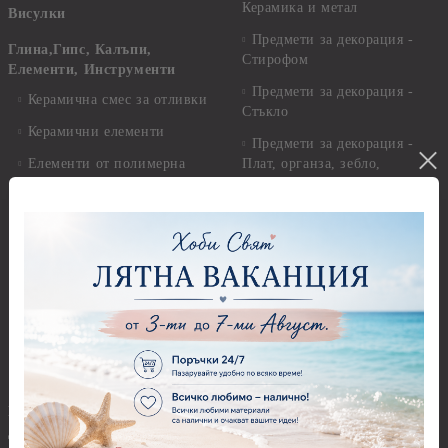
Керамика и метал
Висулки
Предмети за декорация -
Глина,Гипс, Калъпи,
Стирофом
Елементи, Инструменти
Предмети за декорация -
Керамична смес за отливки
Стъкло
Керамични елементи
Предмети за декорация -
Елементи от полимерна
Плат, органза, зебло,
глина и полирезин
целофан
Пластични елементи
Пънчове Перфоратори
Инструменти за моделиране
Перфоратори до 2,50 см
Молдове и шаблони
Перфоратори 2,50 см
Глина
Перфоратори над 2,50 см
Самосъхнеща глина
Бордюрни пънчове
Полимерна Глина
Ъглови перфоратори
Перфоратори Основни
Приложни техники и
Фигури - кръгове, овали
Декупаж