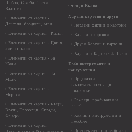
Любов, Сватба, Свети
Филц и Вълна
Валентин
Хартии,картони и други
Елементи от хартия -
Дантели, бордюри, ъгли
Перлени хартии и картони
Елементи от хартия - Рамки
Хартии и картони
Елементи от хартия - Цветя,
Други Хартии и картони
листа и клони
Хартии и Картони За Печат
Елементи от хартия - За
Жени
Хоби инструменти и
консумативи
Елементи от хартия - За
Предпазни
Мъже
самовъзстановяващи
Елементи от хартия -
подложки
Морски
Режещи, пробиващи и
Елементи от хартия - Къщи,
релеф
Врати, Прозорци, Огради,
Квилинг инструменти и
Фенери
пособия
Елементи от хартия -
Инструменти и пособия за
Пътешествия и Фото моменти