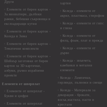
Други
хартия
Елементи от бирен картон -
Коледа - елементи от
За миниатюри, дълбоки
акрил, пластмаса, стирофом
рамки, бебешки съкровища и
Коледа - елементи от гипс
екслоадиращи кутии
и глина
Елементи от бирен картон -
Коледа - елементи от
Коледа и Зима
филц, фоам, плат и прежда
Елементи от бирен картон -
Коледа - елементи от
Тематични комплекти
дърво
Елементи от бирен картон -
Коледа - звънчета,
Шейкър заготовки от бирен
камбанки и метални
картон за 3D картички,
елементи
албуми, ръчно израбоени
проекти
Коледа - Лампички,
гирлянди, пълнежи и свещи
Елементи от шперплат
Коледа - Материали за
Елементи от шперплат -
декорация - брокати,
Букви и цифри
восък,мастила, пасти и
Елементи от шперплат
кристали