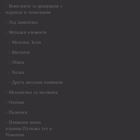
Комплекти за декорации с
надписи и пожелания
Лед лампички
Метални елементи
Метални Ъгли
Магнити
Обков
Халки
Други метални елементи
Механизми за часовник
Очички
Пълнежи
Плюшени мини
играчки,Пухкава тел и
Помпони