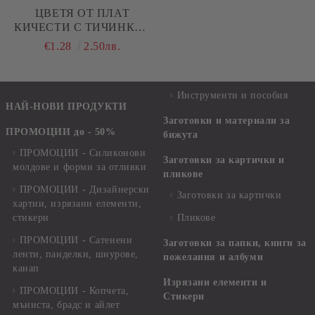
ЦВЕТЯ ОТ ПЛАТ
КИЧЕСТИ С ТИЧИНКИ -
ЦИКЛАМА- 6 БР.
€1.28
2.50лв.
Инструменти и пособия
НАЙ-НОВИ ПРОДУКТИ
Заготовки и материали за
ПРОМОЦИИ до - 50%
бижута
ПРОМОЦИИ - Силиконови
Заготовки за картички и
молдове и форми за отливки
пликове
ПРОМОЦИИ - Дизайнерски
Заготовки за картички
хартии, изрязани елементи,
стикери
Пликове
ПРОМОЦИИ - Сатенени
Заготовки за папки, книги за
ленти, панделки, шнурове,
пожелания и албуми
канап
Изрязани елементи и
ПРОМОЦИИ - Копчета,
Стикери
мъниста, брадс и айлет