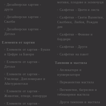
мотиви, плодове и зеленчуци
Дизайнерски хартии -
други
Салфетки - Цветя и листа
Дизайнерски хартии -
Салфетки - Свети Валентин,
Сватби
Сватбени, Любов, Рожден
ден
Дизайнерски хартии -
Детски
Салфетки - Фонове и
бордюри
Елементи от хартия
Салфетки - Други
Елементи от хартия - Букви
и Цифри за Банери
Салфетки на пакет
Елементи от хартия -
Тампони и мастила
Детски
Апликатори и
Елементи от хартия -
пулверизатори
Училище, Дипломиране и
Перманентни мастила
Абитуриентски
Пигментни, багрилни и
Елементи от хартия -
тебеширени мастила
Животни, птици, пеперуди
Други тампони и мастила
Елементи от хартия -