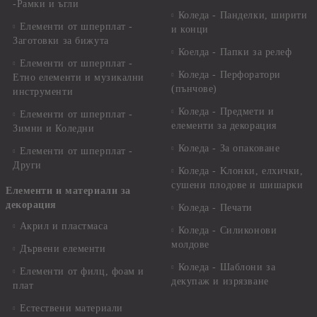
-Рамки и ъгли
Коледа - Панделки, ширити
Елементи от шперплат -
и конци
Заготовки за бижута
Коелда - Папки за релеф
Елементи от шперплат -
Коледа - Перфоратори
Етно елементи и музикални
(пънчове)
инструменти
Коледа - Предмети и
Елементи от шперплат -
елементи за декорация
Зимни и Коледни
Коледа - За опаковане
Елементи от шперплат -
Други
Коледа - Kлонки, елхички,
сушени плодове и шишарки
Елементи и материали за
декорация
Коледа - Печати
Акрил и пластмаса
Коледа - Силиконови
молдове
Дървени елементи
Коледа - Шаблони за
Елементи от филц, фоам и
декупаж и изрязване
плат
Естествени материали