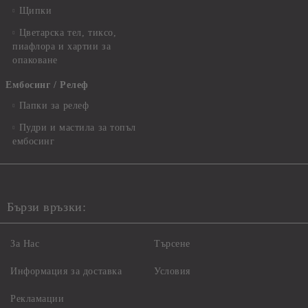
Щипки
Цветарска тел, тиксо,
пиафлора и хартии за
опаковане
Ембосинг / Релеф
Папки за релеф
Пудри и мастила за топъл
ембосинг
Бързи връзки:
За Нас
Търсене
Информация за доставка
Условия
Рекламации