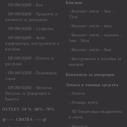
Квилинг
ПРОМОЦИИ - Бои
Квилинг ленти - 3мм -
ПРОМОЦИИ - Предмети и
35см.
елементи за декорация
Квилинг ленти - микс
ПРОМОЦИИ - Салфетки
Квилинг ленти - перлени -
ПРОМОЦИИ - Хоби
3мм - 30см.
перфоратори, инструменти и
пособия
Квилинг ленти - 8мм
ПРОМОЦИИ - Платна за
Инструменти и пособия за
рисуване
квилинг
ПРОМОЦИИ - Полимерна
Комплекти за декорация
глина
Лепила и лепящи средства
ПРОМОЦИИ - Метални
Висулки за Декорация и
Лепила
Бижута
Лепящи ленти
OUTLET -50 % -60% -70%
3D Повдигащи квадратчета
и ленти
@-->-- СВАТБА --<--@
Магнити