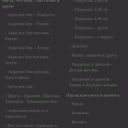
перла, металик, текстилни и
Панделки 2,00 см
други
Панделки 3,00 см
Акрилни бои - Stamperia
Панделки 4,00 см
Акрилни бои - Pentart
Панделки - други
Акрилни бои металик -
Панделки - с надпис
Pentart
Дантели
Акрилни бои - Artiste
Конци, ширити и други
Акрилна боя металик -
Artiste
Панделки и дантели -
Детски мотиви
Акрилни бои металик -
Dora Cadence
Панделки и дантели -
Зимни и Коледни мотиви
Антични бои
Перли,камъчета и копчета
Други - Акрилни, Маслени,
Темперни, Тебеширени бои
Перли
Алкохолни мастила и
Камъчета
оцветители
Копчета
Бои за стъкло, керамика и