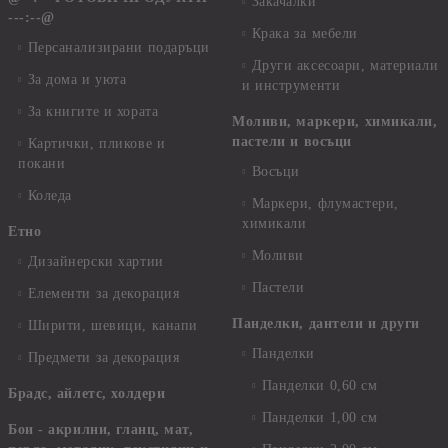
Закачалки
---:--@
Крака за мебели
Персанализирани подаръци
Други аксесоари, материали
За дома и уюта
и инструменти
За книгите и хората
Моливи, маркери, химикали,
пастели и восъци
Картички, пликове и
покани
Восъци
Коледа
Маркери, флумастери,
химикали
Етно
Моливи
Дизайнерски хартии
Пастели
Елементи за декорация
Панделки, дантели и други
Ширити, шевици, канапи
Панделки
Предмети за декорация
Панделки 0,60 см
Брадс, айлетс, холдери
Панделки 1,00 см
Бои - акрилни, гланц, мат,