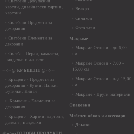
Сватбени Декупажни
хартии, дизайнерски хартии,
Велкро
картони
Силикон
Сватбени Предмети за
Фото ъгли
декорация
Сватбени Елементи за
Макраме
декораци
Макраме Основи - до 6,00
Сватба - Перли, камъчета,
см
панделки и дантели
Макраме Основи - 7,00 -
15,00 см
--<--@ КРЪЩЕНЕ @-->--
Макраме Основи - над 15,00
Кръщене - Предмети за
см
декорация - Кутии, Папки,
Бутилки, Книги
Макраме - Други материали
Кръщене - Елементи за
Опаковки
декорация
Мебелен обков и аксесоари
Кръщене - Хартии, картони,
данели , панделки
Дръжки
@--:---ГОТОВИ ПРОДУКТИ