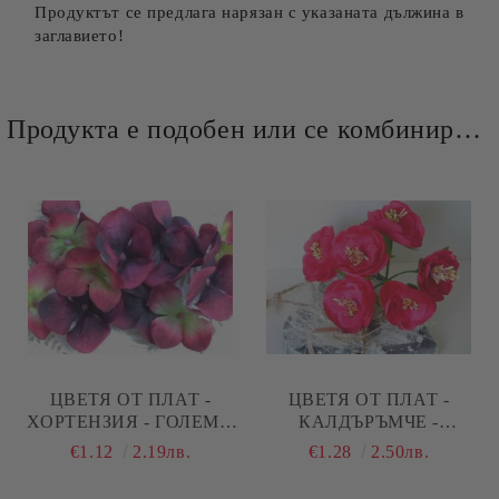
Продуктът се предлага нарязан с указаната дължина в
заглавието!
Продукта е подобен или се комбинира добре и със следните продукти :
ЦВЕТЯ ОТ ПЛАТ -
ЦВЕТЯ ОТ ПЛАТ -
ХОРТЕНЗИЯ - ГОЛЕМИ
КАЛДЪРЪМЧЕ -
БОРДО И ЗЕЛЕНО
НАСИТЕНА ЦИКЛАМА -
€1.12
2.19лв.
€1.28
2.50лв.
МЕЛАНЖ - 12 БР.
6 БР.