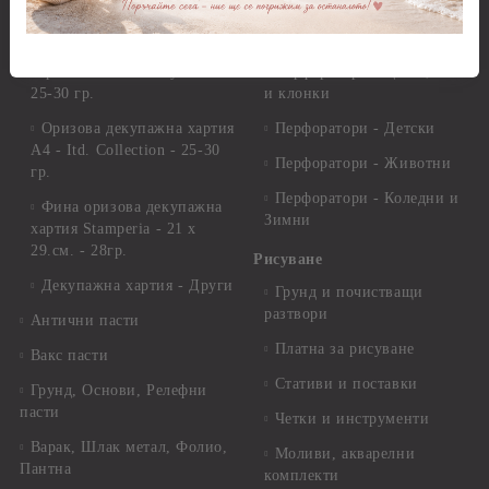
Декупажна хартия
Перфоратори - Сърца и
звезди
Оризова декупажна
хартия А4 - Alchemy of Art -
Перфоратори - Цветя, листа
25-30 гр.
и клонки
Оризова декупажна хартия
Перфоратори - Детски
А4 - Itd. Collection - 25-30
Перфоратори - Животни
гр.
Перфоратори - Коледни и
Фина оризова декупажна
Зимни
хартия Stamperia - 21 х
29.см. - 28гр.
Рисуване
Декупажна хартия - Други
Грунд и почистващи
разтвори
Антични пасти
Платна за рисуване
Вакс пасти
Стативи и поставки
Грунд, Основи, Релефни
пасти
Четки и инструменти
Варак, Шлак метал, Фолио,
Моливи, акварелни
Пантна
комплекти