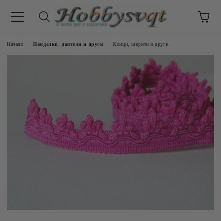
Начало
Панделки, дантели и други
Конци, ширити и други