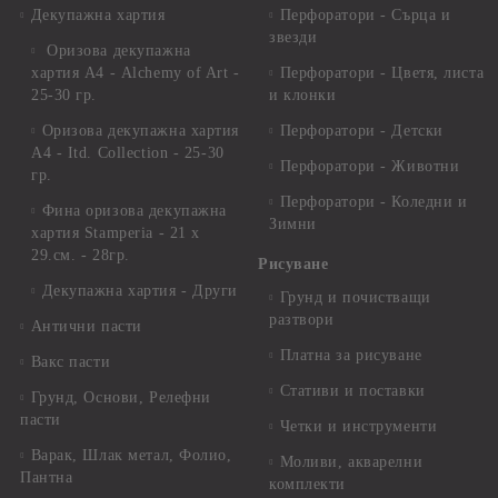
Декупажна хартия
Перфоратори - Сърца и
звезди
Оризова декупажна
хартия А4 - Alchemy of Art -
Перфоратори - Цветя, листа
25-30 гр.
и клонки
Оризова декупажна хартия
Перфоратори - Детски
А4 - Itd. Collection - 25-30
Перфоратори - Животни
гр.
Перфоратори - Коледни и
Фина оризова декупажна
Зимни
хартия Stamperia - 21 х
29.см. - 28гр.
Рисуване
Декупажна хартия - Други
Грунд и почистващи
разтвори
Антични пасти
Платна за рисуване
Вакс пасти
Стативи и поставки
Грунд, Основи, Релефни
пасти
Четки и инструменти
Варак, Шлак метал, Фолио,
Моливи, акварелни
Пантна
комплекти