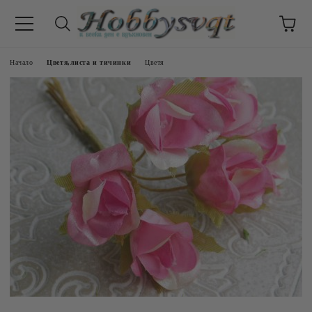
Начало
Цветя,листа и тичинки
Цветя