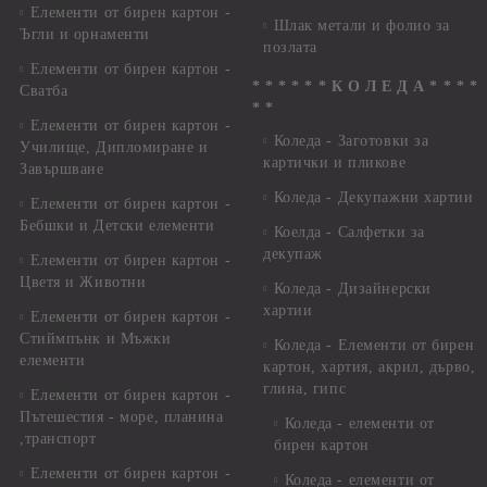
Елементи от бирен картон -
Шлак метали и фолио за
Ъгли и орнаменти
позлата
Елементи от бирен картон -
* * * * * * К О Л Е Д А * * * *
Сватба
* *
Елементи от бирен картон -
Коледа - Заготовки за
Училище, Дипломиране и
картички и пликове
Завършване
Коледа - Декупажни хартии
Елементи от бирен картон -
Бебшки и Детски елементи
Коелда - Салфетки за
декупаж
Елементи от бирен картон -
Цветя и Животни
Коледа - Дизайнерски
хартии
Елементи от бирен картон -
Стиймпънк и Мъжки
Коледа - Eлементи от бирен
елементи
картон, хартия, акрил, дърво,
глина, гипс
Елементи от бирен картон -
Пътешестия - море, планина
Коледа - елементи от
,транспорт
бирен картон
Елементи от бирен картон -
Коледа - елементи от