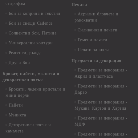
стирофом
Печати
Бои за коприна и текстил
Акрилни блокчета и
ръкохватки
Бои за свещи Cadence
Силиконови печати
Солвентни бои, Патина
Гумени печати
Универсални контури
Печати за восък
Реагенти, ръжда
Предмети за декорация
Други Бои
Предмети за декорация -
Брокат, пайети, мъниста и
Акрил и пластмаса
декоративен пясък
Предмети за декорация -
Брокати, ледени кристали и
Дърво
мини перли
Предмети за декорация -
Пайети
Мукава, Картон и Хартия
Мъниста
Предмети за декорация -
МДФ
Декоративен пясък и
камъчета
Предмети за декорация -