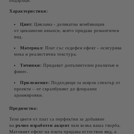
подаръци.
Характеристики:
Цвят:
Циклама - деликатна комбинация
от цикламени нюанси, която придава романтичен
вид.
Материал:
Плат със седефен ефект - осигурява
мека и реалистична текстура.
Тичинки:
Придават допълнителен реализъм и
финес.
Приложение:
Подходящи за широк спектър от
проекти – от скрапбукинг до флорални
аранжировки.
Предимства:
Тези цветя от плат са перфектни за добавяне
на
ръчно изработен акцент
към всяка ваша творба.
Матовият ефект на плата придава естествен вид, а