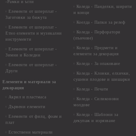
-Рамки и ъгли
Коледа - Панделки, ширити
Елементи от шперплат -
и конци
Заготовки за бижута
Коелда - Папки за релеф
Елементи от шперплат -
Коледа - Перфоратори
Етно елементи и музикални
(пънчове)
инструменти
Коледа - Предмети и
Елементи от шперплат -
елементи за декорация
Зимни и Коледни
Коледа - За опаковане
Елементи от шперплат -
Други
Коледа - Kлонки, елхички,
сушени плодове и шишарки
Елементи и материали за
декорация
Коледа - Печати
Акрил и пластмаса
Коледа - Силиконови
молдове
Дървени елементи
Коледа - Шаблони за
Елементи от филц, фоам и
декупаж и изрязване
плат
Естествени материали