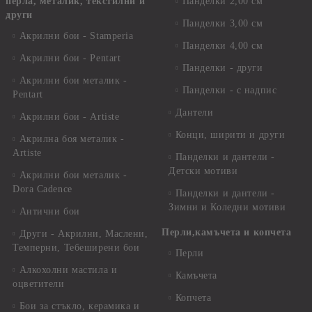
перла, металик, текстилни и
Панделки 2,00 см
други
Панделки 3,00 см
Акрилни бои - Stamperia
Панделки 4,00 см
Акрилни бои - Pentart
Панделки - други
Акрилни бои металик -
Панделки - с надпис
Pentart
Дантели
Акрилни бои - Artiste
Конци, ширити и други
Акрилна боя металик -
Artiste
Панделки и дантели -
Детски мотиви
Акрилни бои металик -
Dora Cadence
Панделки и дантели -
Зимни и Коледни мотиви
Антични бои
Перли,камъчета и копчета
Други - Акрилни, Маслени,
Темперни, Тебеширени бои
Перли
Алкохолни мастила и
Камъчета
оцветители
Копчета
Бои за стъкло, керамика и