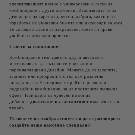
впечатляващият нюанс е универсален и лесен за
комбиниране с други елементи. Използвайте ги за
декорация на картички, кутии, албуми, както и за
изработка на уникални бижута или аксесоари за коса.
Те са леки и лесни за закрепване, което ги прави
удобни за всякакви проекти.
Съвети за използване:
Комбинирайте тези цветя с други цветове и
материали, за да създадете уникални и
персонализирани дизайни. Можете да ги залепите,
зашиете или прикрепите с тел към различни
повърхности. Експериментирайте с различни
подредби и комбинации, за да постигнете желания
ефект. Тези цветя са чудесен начин да
добавите
докосване на елегантност
към всяка ваша
творба.
Позволете на въображението си да се развихри и
създайте нещо наистина специално!