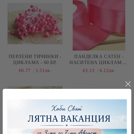
ПЕРЛЕНИ ТИЧИНКИ -
ПАНДЕЛКА САТЕН -
ЦИКЛАМА - 60 БР.
НАСИТЕНА ЦИКЛАМА -
10 М №23
€0.77
1.51лв.
€3.13
6.12лв.