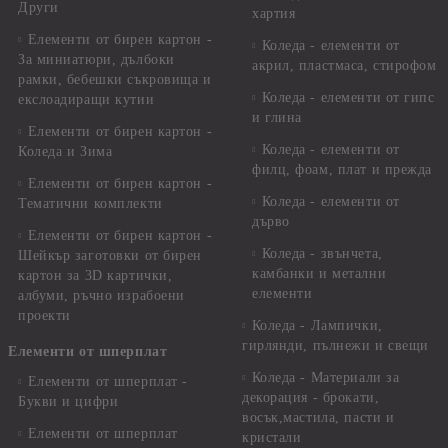
Други
хартия
Елементи от бирен картон -
Коледа - елементи от
За миниатюри, дълбоки
акрил, пластмаса, стирофом
рамки, бебешки съкровища и
Коледа - елементи от гипс
екслоадиращи кутии
и глина
Елементи от бирен картон -
Коледа - елементи от
Коледа и Зима
филц, фоам, плат и прежда
Елементи от бирен картон -
Коледа - елементи от
Тематични комплекти
дърво
Елементи от бирен картон -
Коледа - звънчета,
Шейкър заготовки от бирен
камбанки и метални
картон за 3D картички,
елементи
албуми, ръчно израбоени
проекти
Коледа - Лампички,
гирлянди, пълнежи и свещи
Елементи от шперплат
Коледа - Материали за
Елементи от шперплат -
декорация - брокати,
Букви и цифри
восък,мастила, пасти и
Елементи от шперплат
кристали