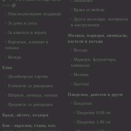
Закачалки
---:--@
Крака за мебели
Персанализирани подаръци
Други аксесоари, материали
За дома и уюта
и инструменти
За книгите и хората
Моливи, маркери, химикали,
пастели и восъци
Картички, пликове и
покани
Восъци
Коледа
Маркери, флумастери,
химикали
Етно
Моливи
Дизайнерски хартии
Пастели
Елементи за декорация
Панделки, дантели и други
Ширити, шевици, канапи
Панделки
Предмети за декорация
Панделки 0,60 см
Брадс, айлетс, холдери
Панделки 1,00 см
Бои - акрилни, гланц, мат,