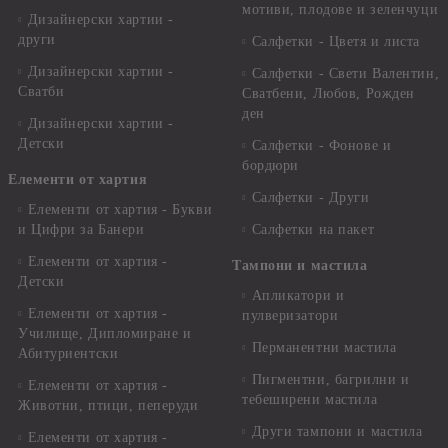
мотиви, плодове и зеленчуци
Дизайнерски хартии -
други
Салфетки - Цветя и листа
Дизайнерски хартии -
Салфетки - Свети Валентин,
Сватби
Сватбени, Любов, Рожден
ден
Дизайнерски хартии -
Детски
Салфетки - Фонове и
бордюри
Елементи от хартия
Салфетки - Други
Елементи от хартия - Букви
и Цифри за Банери
Салфетки на пакет
Елементи от хартия -
Тампони и мастила
Детски
Апликатори и
Елементи от хартия -
пулверизатори
Училище, Дипломиране и
Перманентни мастила
Абитуриентски
Пигментни, багрилни и
Елементи от хартия -
тебеширени мастила
Животни, птици, пеперуди
Други тампони и мастила
Елементи от хартия -