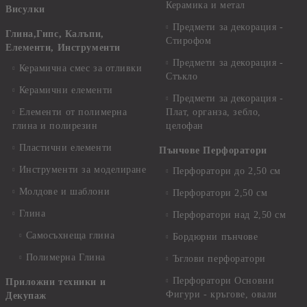
Керамика и метал
Висулки
Предмети за декорация -
Глина,Гипс, Калъпи,
Стирофом
Елементи, Инструменти
Предмети за декорация -
Керамична смес за отливки
Стъкло
Керамични елементи
Предмети за декорация -
Елементи от полимерна
Плат, органза, зебло,
глина и полирезин
целофан
Пластични елементи
Пънчове Перфоратори
Инструменти за моделиране
Перфоратори до 2,50 см
Молдове и шаблони
Перфоратори 2,50 см
Глина
Перфоратори над 2,50 см
Самосъхнеща глина
Бордюрни пънчове
Полимерна Глина
Ъглови перфоратори
Перфоратори Основни
Приложни техники и
Фигури - кръгове, овали
Декупаж