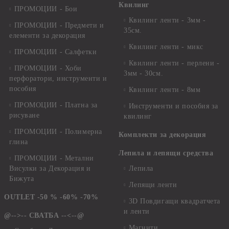
Квилинг
ПРОМОЦИИ - Бои
Квилинг ленти - 3мм -
ПРОМОЦИИ - Предмети и
35см.
елементи за декорация
Квилинг ленти - микс
ПРОМОЦИИ - Салфетки
Квилинг ленти - перлени -
ПРОМОЦИИ - Хоби
3мм - 30см.
перфоратори, инструменти и
пособия
Квилинг ленти - 8мм
ПРОМОЦИИ - Платна за
Инструменти и пособия за
рисуване
квилинг
ПРОМОЦИИ - Полимерна
Комплекти за декорация
глина
Лепила и лепящи средства
ПРОМОЦИИ - Метални
Висулки за Декорация и
Лепила
Бижута
Лепящи ленти
OUTLET -50 % -60% -70%
3D Повдигащи квадратчета
и ленти
@-->-- СВАТБА --<--@
Магнити