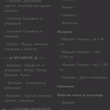
Сватбени Декупажни
хартии, дизайнерски хартии,
Велкро
картони
Силикон
Сватбени Предмети за
Фото ъгли
декорация
Сватбени Елементи за
Макраме
декораци
Макраме Основи - до 6,00
Сватба - Перли, камъчета,
см
панделки и дантели
Макраме Основи - 7,00 -
15,00 см
--<--@ КРЪЩЕНЕ @-->--
Макраме Основи - над 15,00
Кръщене - Предмети за
см
декорация - Кутии, Папки,
Бутилки, Книги
Макраме - Други материали
Кръщене - Елементи за
Опаковки
декорация
Мебелен обков и аксесоари
Кръщене - Хартии, картони,
данели , панделки
Дръжки
@--:---ГОТОВИ ПРОДУКТИ