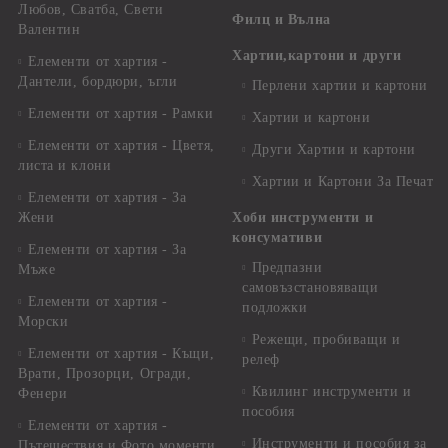
Любов, Сватба, Свети
Филц и Вълна
Валентин
Хартии,картони и други
Елементи от хартия -
Дантели, бордюри, ъгли
Перлени хартии и картони
Елементи от хартия - Рамки
Хартии и картони
Елементи от хартия - Цветя,
Други Хартии и картони
листа и клони
Хартии и Картони За Печат
Елементи от хартия - За
Жени
Хоби инструменти и
консумативи
Елементи от хартия - За
Предпазни
Мъже
самовъзстановяващи
Елементи от хартия -
подложки
Морски
Режещи, пробиващи и
Елементи от хартия - Къщи,
релеф
Врати, Прозорци, Огради,
Квилинг инструменти и
Фенери
пособия
Елементи от хартия -
Инструменти и пособия за
Пътешествия и Фото моменти