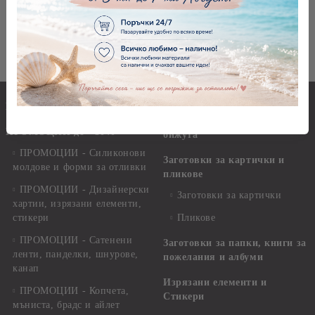
ХАРТИЕНИ РОЗИЧКИ -
ЦВЕТЯ ОТ ПЛАТ
ЦИКЛАМА МИНИ -1,00
КИЧЕСТИ С ТИЧИНКИ -
СМ
ЦИКЛАМА- 6 БР.
€0.61
1.19лв.
€1.28
2.50лв.
Инструменти и пособия
НАЙ-НОВИ ПРОДУКТИ
Заготовки и материали за
ПРОМОЦИИ до - 50%
бижута
ПРОМОЦИИ - Силиконови
Заготовки за картички и
молдове и форми за отливки
пликове
ПРОМОЦИИ - Дизайнерски
Заготовки за картички
хартии, изрязани елементи,
стикери
Пликове
ПРОМОЦИИ - Сатенени
Заготовки за папки, книги за
ленти, панделки, шнурове,
пожелания и албуми
канап
Изрязани елементи и
ПРОМОЦИИ - Копчета,
Стикери
мъниста, брадс и айлет