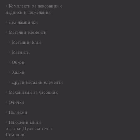
Комплекти за декорации с
надписи и пожелания
Лед лампички
Метални елементи
Метални Ъгли
Магнити
Обков
Халки
Други метални елементи
Механизми за часовник
Очички
Пълнежи
Плюшени мини
играчки,Пухкава тел и
Помпони