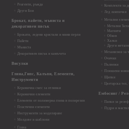
Реагенти, ръжда
Комплекти за д
Други Бои
Лед лампички
Метални елеме
Брокат, пайети, мъниста и
Метални Ъгл
декоративен пясък
Магнити
Брокати, ледени кристали и мини перли
Обков
Халки
Пайети
Други металн
Мъниста
Механизми за 
Декоративен пясък и камъчета
Очички
Висулки
Пълнежи
Плюшени мини 
Глина,Гипс, Калъпи, Елементи,
Щипки
Инструменти
Цветарска тел,
Керамична смес за отливки
Ембосинг / Рел
Керамични елементи
Елементи от полимерна глина и полирезин
Папки за релеф
Пластични елементи
Пудри и мастил
Инструменти за моделиране
Молдове и шаблони
Глина