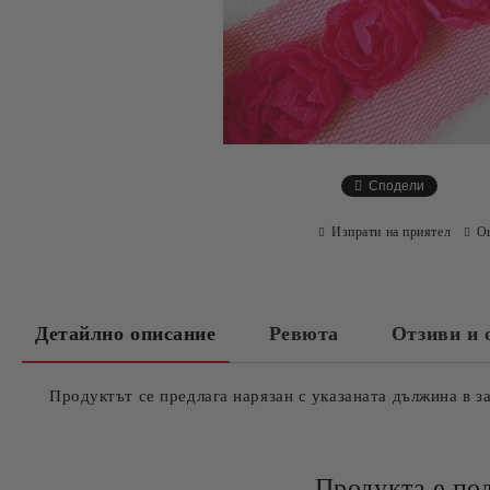
Сподели
Изпрати на приятел
О
Детайлно описание
Ревюта
Отзиви и 
Продуктът се предлага нарязан с указаната дължина в з
Продукта е по