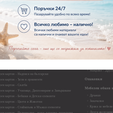
Лепила
ртия - За Мъже
Лепящи ленти
ртия - Морски
3D Повдигащи к
ртия - Къщи, Врати, Прозорци, Огради, Фенери
ленти
ртия - Пътешествия и Фото моменти
Магнити
тия - Такове, табелки, етикети
Велкро
ртия - Многопластови елементи
Силикон
ртия - Други
Фото ъгли
ртия - Готови композиции
Макраме
ртия - Микс елементи
ртия - Коледа и Зима
Макраме Основи 
Макраме Основи 
ирен картон
Макраме Основи 
рен картон - Декоративни рамки
Макраме - Друг
рен картон - Надписи на български
Опаковки
рен картон - Ъгли и орнаменти
рен картон - Сватба
Мебелен обков 
рен картон - Училище, Дипломиране и Завършване
Дръжки
рен картон - Бебшки и Детски елементи
Закачалки
рен картон - Цветя и Животни
Крака за мебели
рен картон - Стиймпънк и Мъжки елементи
Други аксесоари
рен картон - Пътешестия - море, планина ,транспорт