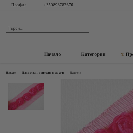
Профил
+359893782676
Начало
Категории
Пр
Начало
Панделки, дантели и други
Дантели