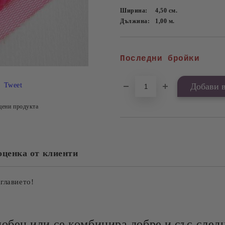
Ширина:
4,50
см.
Дължина:
1,00
м.
Последни бройки
Tweet
цени продукта
оценка от клиенти
аглавието!
добен или се комбинира добре и със следн