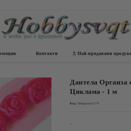
омоции
Контакти
Най-продавани продук
Дантела Органза с
Циклама - 1 м
Код:
Панделки11174
..