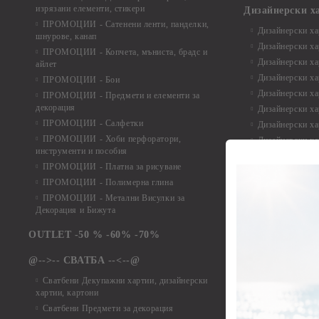
изрязани елементи, стикери
Дизайнерски х
ПРОМОЦИИ - Сатенени ленти, панделки,
Дизайнерски хар
шнурове, канап
Дизайнерски хар
ПРОМОЦИИ - Копчета, мъниста, брадс и
Дизайнерски хар
айлет
Дизайнерски ха
ПРОМОЦИИ - Бои
Дизайнерски хар
ПРОМОЦИИ - Предмети и елементи за
декорация
Дизайнерски ха
ПРОМОЦИИ - Салфетки
Дизайнерски ха
ПРОМОЦИИ - Хоби перфоратори,
Дизайнерски ха
инструменти и пособия
Елементи от х
ПРОМОЦИИ - Платна за рисуване
ПРОМОЦИИ - Полимерна глина
Елементи от ха
ПРОМОЦИИ - Метални Висулки за
Елементи от ха
Декорация и Бижута
Елементи от ха
Елементи от ха
OUTLET -50 % -60% -70%
Елементи от ха
@-->-- СВАТБА --<--@
Елементи от ха
Елементи от ха
Сватбени Декупажни хартии, дизайнерски
хартии, картони
Елементи от ха
Сватбени Предмети за декорация
Елементи от ха