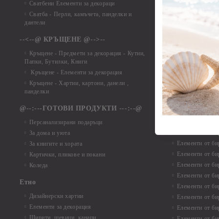
Сватбени Елементи за декораци
Елементи от ха
Сватба - Перли, камъчета, панделки и
Елементи от ха
дантели
Елементи от ха
Елементи от ха
--<--@ КРЪЩЕНЕ @-->--
Елементи то хар
Кръщене - Предмети за декорация - Кутии,
Елементи от ха
Папки, Бутилки, Книги
Елементи от ха
Кръщене - Елементи за декорация
Елементи от ха
Кръщене - Хартии, картони, данели ,
Елементи от ха
панделки
Елементи от ха
@--:---ГОТОВИ ПРОДУКТИ ---:--@
Елементи от б
Персанализирани подаръци
Елементи от би
За дома и уюта
Елементи от би
За книгите и хората
Елементи от би
Картички, пликове и покани
Елементи от би
Коледа
Елементи от би
Етно
Елементи от би
Дизайнерски хартии
Елементи от би
Елементи за декорация
Елементи от би
Ширити, шевици, канапи
Елементи от би