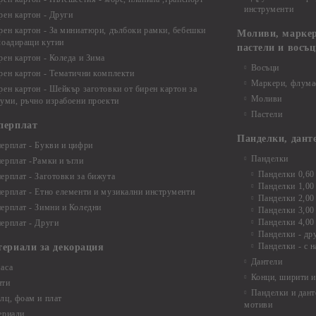
инструменти
рен картон - Други
рен картон - За миниатюри, дълбоки рамки, бебешки
Моливи, маркер
лоадиращи кутии
пастели и восъ
рен картон - Коледа и Зима
Восъци
рен картон - Тематични комплекти
Маркери, флума
рен картон - Шейкър заготовки от бирен картон за
Моливи
буми, ръчно израбоени проекти
Пастели
перплат
Панделки, дант
ерплат - Букви и цифри
Панделки
ерплат -Рамки и ъгли
Панделки 0,60
ерплат - Заготовки за бижута
Панделки 1,00
ерплат - Етно елементи и музикални инструменти
Панделки 2,00
ерплат - Зимни и Коледни
Панделки 3,00
Панделки 4,00
ерплат - Други
Панделки - др
Панделки - с н
териали за декорация
Дантели
аса
Конци, ширити и
нти
Панделки и дант
лц, фоам и плат
мотиви
ериали