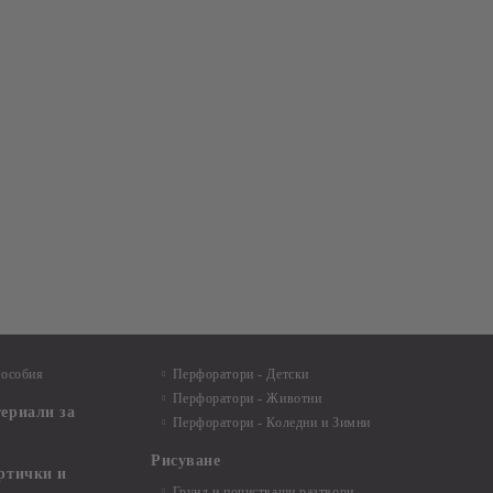
пособия
Перфоратори - Детски
Перфоратори - Животни
териали за
Перфоратори - Коледни и Зимни
Рисуване
артички и
Грунд и почистващи разтвори