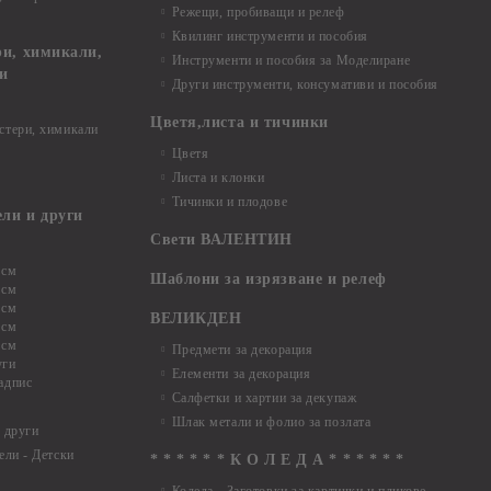
Режещи, пробиващи и релеф
Квилинг инструменти и пособия
и, химикали,
Инструменти и пособия за Моделиране
ци
Други инструменти, консумативи и пособия
Цветя,листа и тичинки
стери, химикали
Цветя
Листа и клонки
Тичинки и плодове
ели и други
Свети ВАЛЕНТИН
 см
Шаблони за изрязване и релеф
 см
 см
ВЕЛИКДЕН
 см
 см
Предмети за декорация
уги
Елементи за декорация
адпис
Салфетки и хартии за декупаж
Шлак метали и фолио за позлата
 други
ели - Детски
* * * * * * К О Л Е Д А * * * * * *