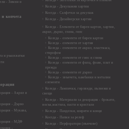
Коледа - Заготовки за картички и пликове
ели - Зимни и
Коледа - Декупажни хартии
Коелда - Салфетки за декупаж
 и копчета
Коледа - Дизайнерски хартии
Коледа - Eлементи от бирен картон, хартия,
акрил, дърво, глина, гипс
Коледа - елементи от бирен картон
Коледа - елементи от хартия
Коледа - елементи от акрил, пластмаса,
стирофом
а и ръкохватки
Коледа - елементи от гипс и глина
ати
Коледа - елементи от филц, фоам, плат и
прежда
Коледа - елементи от дърво
Коледа - звънчета, камбанки и метални
елементи
корация
Коледа - Лампички, гирлянди, пълнежи и
орация - Акрил и
свещи
Коледа - Материали за декорация - брокати,
орация - Дърво
восък,мастила, пасти и кристали
орация - Мукава,
Коледа - Панделки, ширити и конци
Коелда - Папки за релеф
корация - МДФ
Коледа - Перфоратори (пънчове)
орация -