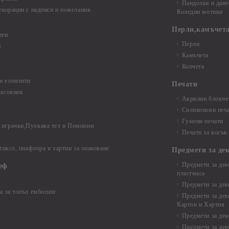
Панделки и дант
екорации с надписи и пожелания
Коледни мотиви
Перли,камъчета
нти
Перли
и
Камъчета
Копчета
и елементи
Печати
часовник
Акрилни блокчет
Силиконови печ
Гумени печати
играчки,Пухкава тел и Помпони
Печати за восък
 тиксо, пиафлора и хартии за опаковане
Предмети за де
Предмети за дек
еф
пластмаса
Предмети за дек
а за топъл ембосинг
Предмети за дек
Картон и Хартия
Предмети за де
Предмети за дек