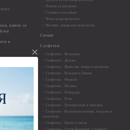
Платна за рисуване
ртички
Стативи и поставки
Четки и инструменти
пки, книги за
Моливи, акварелни комплекти
буми
Свещи
нти и
Салфетки
Салфетки - Великден
Салфетки - Детски
 3мм - 35см.
Салфетки - Животни, птици и насекоми
 микс
Салфетки - Коледни и Зимни
 перлени - 3мм -
Салфетки - Морски
Салфетки - Музика
 8мм
Салфетки - Пеперуди
особия за
Салфетки - Рози
Салфетки - Пътешествия и пейзажи
екорация
Салфетки - Кухненски мотиви, плодове и
зеленчуци
и средства
Салфетки - Цветя и листа
Салфетки - Свети Валентин, Сватбени,