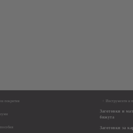
ни покрития
Инструменти и 
Заготовки и ма
диуми
бижута
 пособия
Заготовки за к