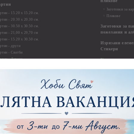
пликове
артии
Заготовки за ка
тии - 15.20 х 15.20 см.
Пликове
тии - 20.30 х 20.30 см.
тии - 30.50 х 30.50 см.
Заготовки за па
пожелания и ал
ртии - 21,00 х 29,70 см
тии - 15.20 x 30.50 см.
Изрязани елеме
ртии - други
Стикери
ртии - Сватби
ртии - Детски
Квилинг
Квилинг ленти -
артия
Квилинг ленти -
ртия - Букви и Цифри за Банери
Квилинг ленти -
ртия - Детски
30см.
ртия - Училище, Дипломиране и Абитуриентски
Квилинг ленти -
ртия - Животни, птици, пеперуди
Инструменти и п
ртия - Любов, Сватба, Свети Валентин
квилинг
ртия - Дантели, бордюри, ъгли
Комплекти за д
ртия - Рамки
ртия - Цветя, листа и клони
Лепила и лепящ
ртия - За Жени