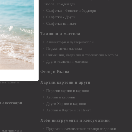
Любов, Рожден ден
Салфетки - Фонове и бордюри
вадратчета и
Салфетки - Други
Салфетки на пакет
Тампони и мастила
Апликатори и пулверизатори
Перманентни мастила
Пигментни, багрилни и тебеширени мастила
Други тампони и мастила
- до 6,00 см
- 7,00 - 15,00 см
Филц и Вълна
- над 15,00 см
и материали
Хартии,картони и други
Перлени хартии и картони
Хартии и картони
и аксесоари
Други Хартии и картони
Хартии и Картони За Печат
Хоби инструменти и консумативи
Предпазни самовъзстановяващи подложки
, материали и