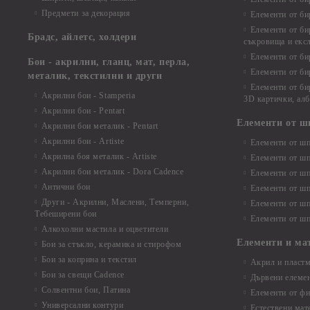
Предмети за декорация
Елементи от би
Елементи от би
Брадс, айлетс, холдери
съкровища и екс
Елементи от би
Бои - акрилни, гланц, мат, перла,
Елементи от би
металик, текстилни и други
Елементи от би
Акрилни бои - Stamperia
3D картички, ал
Акрилни бои - Pentart
Елементи от ш
Акрилни бои металик - Pentart
Акрилни бои - Artiste
Елементи от шп
Акрилна боя металик - Artiste
Елементи от шп
Акрилни бои металик - Dora Cadence
Елементи от шп
Антични бои
Елементи от шп
Други - Акрилни, Маслени, Темперни,
Елементи от шп
Тебеширени бои
Елементи от шп
Алкохолни мастила и оцветители
Елементи и ма
Бои за стъкло, керамика и стирофом
Бои за коприна и текстил
Акрил и пластм
Бои за свещи Cadence
Дървени елеме
Солвентни бои, Патина
Елементи от фи
Универсални контури
Естествени мат