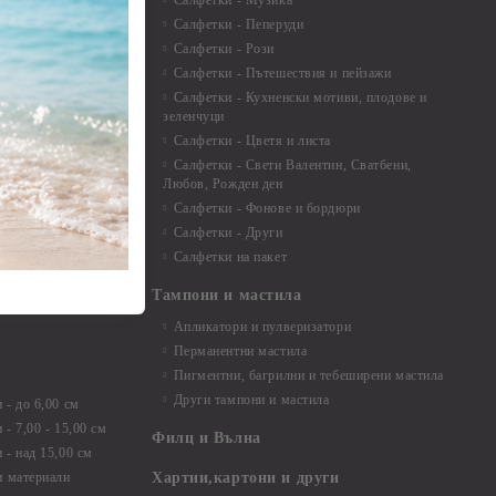
Салфетки - Музика
 8мм
Салфетки - Пеперуди
особия за
Салфетки - Рози
Салфетки - Пътешествия и пейзажи
екорация
Салфетки - Кухненски мотиви, плодове и
зеленчуци
и средства
Салфетки - Цветя и листа
Салфетки - Свети Валентин, Сватбени,
Любов, Рожден ден
Салфетки - Фонове и бордюри
вадратчета и
Салфетки - Други
Салфетки на пакет
Тампони и мастила
Апликатори и пулверизатори
Перманентни мастила
Пигментни, багрилни и тебеширени мастила
Други тампони и мастила
- до 6,00 см
- 7,00 - 15,00 см
Филц и Вълна
- над 15,00 см
и материали
Хартии,картони и други