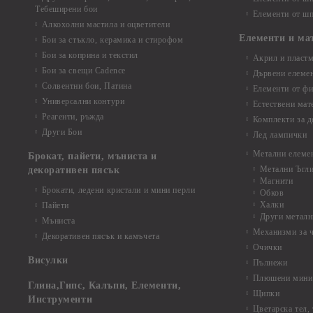
Тебеширени бои
Елементи от шп
Алкохолни мастила и оцветители
Елементи и ма
Бои за стъкло, керамика и стирофом
Бои за коприна и текстил
Акрил и пластм
Бои за свещи Cadence
Дървени елеме
Солвентни бои, Патина
Елементи от фи
Универсални контури
Естествени мат
Реагенти, ръжда
Комплекти за д
Други Бои
Лед лампички
Метални елеме
Брокат, пайети, мъниста и
Метални Ъгл
декоративен пясък
Магнити
Брокати, ледени кристали и мини перли
Обков
Халки
Пайети
Други металн
Мъниста
Механизми за 
Декоративен пясък и камъчета
Очички
Висулки
Пълнежи
Плюшени мини 
Глина,Гипс, Калъпи, Елементи,
Щипки
Инструменти
Цветарска тел,