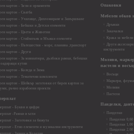
Опаковки
рен картон - Ъгли и орнаменти
рен картон - Сватба
Мебелен обков 
рен картон - Училище, Дипломиране и Завършване
Дръжки
рен картон - Бебшки и Детски елементи
Закачалки
рен картон - Цветя и Животни
Крака за мебели
рен картон - Стиймпънк и Мъжки елементи
Други аксесоари
рен картон - Пътешестия - море, планина ,транспорт
инструменти
рен картон - Други
рен картон - За миниатюри, дълбоки рамки, бебешки
Моливи, маркер
лоадиращи кутии
пастели и восъ
рен картон - Коледа и Зима
Восъци
рен картон - Тематични комплекти
Маркери, флума
рен картон - Шейкър заготовки от бирен картон за
Моливи
буми, ръчно израбоени проекти
Пастели
перплат
Панделки, дант
ерплат - Букви и цифри
Панделки
ерплат -Рамки и ъгли
Панделки 0,60
ерплат - Заготовки за бижута
Панделки 1,00
ерплат - Етно елементи и музикални инструменти
Панделки 2,00
ерплат - Зимни и Коледни