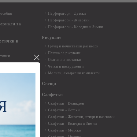
пособия
Перфоратори - Детски
Перфоратори - Животни
териали за
Перфоратори - Коледни и Зимни
Рисуване
артички и
Грунд и почистващи разтвори
Платна за рисуване
ртички
Стативи и поставки
Четки и инструменти
пки, книги за
Моливи, акварелни комплекти
буми
Свещи
нти и
Салфетки
Салфетки - Великден
Салфетки - Детски
 3мм - 35см.
Салфетки - Животни, птици и насекоми
 микс
Салфетки - Коледни и Зимни
 перлени - 3мм -
Салфетки - Морски