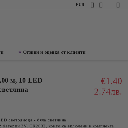
EUR
ти
Отзиви и оценка от клиенти
€1.40
,00 м, 10 LED
 светлина
2.74лв.
LED светодиода - бяла светлина
2 батерии 3V, CR2032, които са включени в комплекта