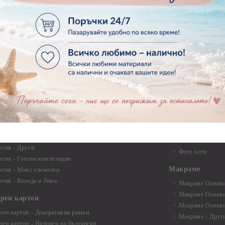
ртия - Училище, Дипломиране и Абитуриентски
Квилинг ленти -
ртия - Животни, птици, пеперуди
Инструменти и п
ртия - Любов, Сватба, Свети Валентин
квилинг
ртия - Дантели, бордюри, ъгли
Комплекти за д
ртия - Рамки
ртия - Цветя, листа и клони
Лепила и лепящ
ртия - За Жени
Лепила
ртия - За Мъже
Лепящи ленти
ртия - Морски
3D Повдигащи к
ртия - Къщи, Врати, Прозорци, Огради, Фенери
ленти
ртия - Пътешествия и Фото моменти
Магнити
тия - Такове, табелки, етикети
Велкро
ртия - Многопластови елементи
Силикон
ртия - Други
Фото ъгли
ртия - Готови композиции
Макраме
ртия - Микс елементи
ртия - Коледа и Зима
Макраме Основи 
Макраме Основи 
ирен картон
Макраме Основи 
рен картон - Декоративни рамки
Макраме - Друг
рен картон - Надписи на български