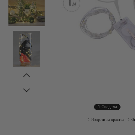
Prev
Next
Сподели
Изпрати на приятел
О