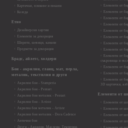
Елементи от би
Картички, пликове и покани
Елементи от би
Коледа
Елементи от би
Етно
Елементи от би
Дизайнерски хартии
Елементи от би
Елементи за декорация
Елементи от би
Ширити, шевици, канапи
Елементи от би
Предмети за декорация
Елементи от би
Елементи от би
Брадс, айлетс, холдери
съкровища и екс
Елементи от би
Бои - акрилни, гланц, мат, перла,
Елементи от би
металик, текстилни и други
Елементи от би
Акрилни бои - Stamperia
3D картички, ал
Акрилни бои - Pentart
Елементи от ш
Акрилни бои металик - Pentart
Акрилни бои - Artiste
Елементи от шп
Акрилна боя металик - Artiste
Елементи от шп
Акрилни бои металик - Dora Cadence
Елементи от шп
Антични бои
Елементи от шп
Други - Акрилни, Маслени, Темперни,
Елементи от шп