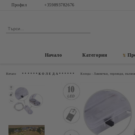
Профил
+359893782676
Начало
Категории
Пр
Начало
* * * * * * К О Л Е Д А * * * * * *
Коледа - Лампички, гирлянди, пълне