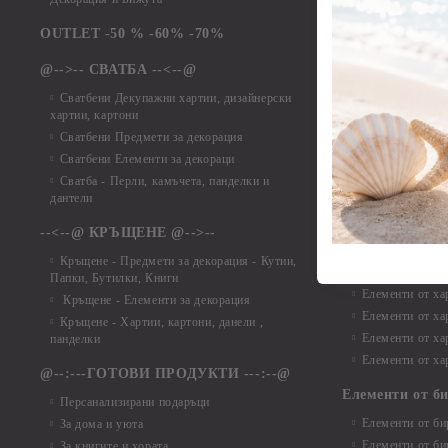
Елементи от ха
Елементи от ха
OUTLET -50 % -60% -70%
Елементи от ха
@-->-- СВАТБА --<--@
Елементи от ха
Елементи от ха
Сватбени Декупажни хартии, дизайнерски
хартии, картони
Елементи от ха
Сватбени Предмети за декорация
Елементи от ха
Сватбени Елементи за декораци
Елементи от ха
Сватба - Перли, камъчета, панделки и
Елементи от ха
дантели
Елементи от ха
Елементи от ха
--<--@ КРЪЩЕНЕ @-->--
Елементи то хар
Кръщене - Предмети за декорация - Кутии,
Елементи от ха
Папки, Бутилки, Книги
Елементи от ха
Кръщене - Елементи за декорация
Елементи от ха
Кръщене - Хартии, картони, данели ,
Елементи от ха
панделки
Елементи от ха
@--:---ГОТОВИ ПРОДУКТИ ---:--@
Елементи от б
Персанализирани подаръци
Елементи от би
За дома и уюта
Елементи от би
За книгите и хората