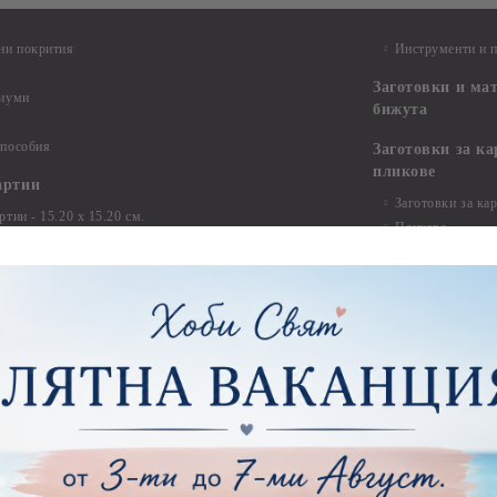
ни покрития
Инструменти и 
Заготовки и ма
диуми
бижута
 пособия
Заготовки за к
пликове
артии
Заготовки за ка
тии - 15.20 х 15.20 см.
Пликове
тии - 20.30 х 20.30 см.
тии - 30.50 х 30.50 см.
Заготовки за па
пожелания и ал
ртии - 21,00 х 29,70 см
тии - 15.20 x 30.50 см.
Изрязани елеме
ртии - други
Стикери
ртии - Сватби
ртии - Детски
Квилинг
Квилинг ленти -
артия
Квилинг ленти -
ртия - Букви и Цифри за Банери
Квилинг ленти -
ртия - Детски
30см.