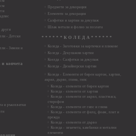
 см
 см
Предмети за декорация
уги
Елементи за декорация
адпис
Салфетки и хартии за декупаж
Шлак метали и фолио за позлата
 други
ели - Детски
* * * * * * К О Л Е Д А * * * * * *
Коледа - Заготовки за картички и пликове
ели - Зимни и
Коледа - Декупажни хартии
Коелда - Салфетки за декупаж
 и копчета
Коледа - Дизайнерски хартии
Коледа - Eлементи от бирен картон, хартия,
акрил, дърво, глина, гипс
Коледа - елементи от бирен картон
Коледа - елементи от хартия
Коледа - елементи от акрил, пластмаса,
стирофом
а и ръкохватки
Коледа - елементи от гипс и глина
ати
Коледа - елементи от филц, фоам, плат и
прежда
Коледа - елементи от дърво
Коледа - звънчета, камбанки и метални
елементи
корация