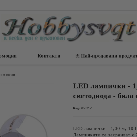
омоции
Контакти
Най-продавани продук
жи и свещи
LED лампички - 1
светодиода - бяла
Код:
85331-1
LED лампички - 1,00 м, 10 
Лампичките се захранват с 