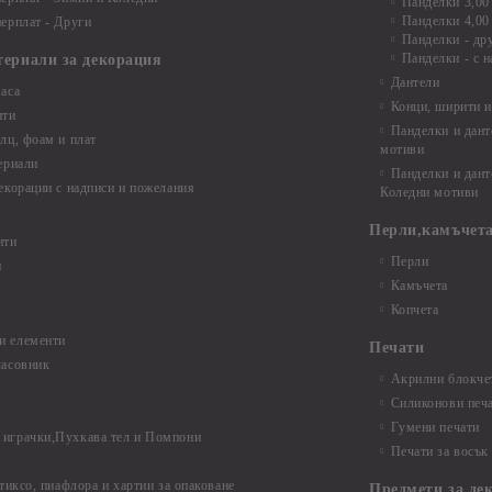
Панделки 3,00
Панделки 4,00
ерплат - Други
Панделки - др
Панделки - с н
териали за декорация
Дантели
аса
Конци, ширити и
нти
Панделки и дант
лц, фоам и плат
мотиви
ериали
Панделки и дант
екорации с надписи и пожелания
Коледни мотиви
Перли,камъчета
нти
Перли
и
Камъчета
Копчета
и елементи
Печати
часовник
Акрилни блокчет
Силиконови печ
Гумени печати
играчки,Пухкава тел и Помпони
Печати за восък
 тиксо, пиафлора и хартии за опаковане
Предмети за де