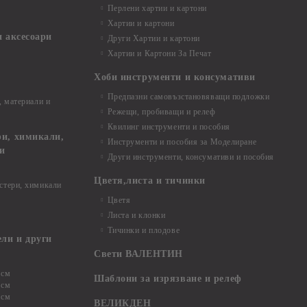
Перлени хартии и картони
Хартии и картони
и аксесоари
Други Хартии и картони
Хартии и Картони За Печат
Хоби инструменти и консумативи
Предпазни самовъзстановяващи подложки
, материали и
Режещи, пробиващи и релеф
Квилинг инструменти и пособия
и, химикали,
Инструменти и пособия за Моделиране
ци
Други инструменти, консумативи и пособия
Цветя,листа и тичинки
стери, химикали
Цветя
Листа и клонки
Тичинки и плодове
ели и други
Свети ВАЛЕНТИН
 см
Шаблони за изрязване и релеф
 см
 см
ВЕЛИКДЕН