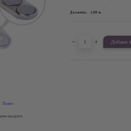
Дължина:
1,00
м.
Добави в желани
Tweet
цени продукта