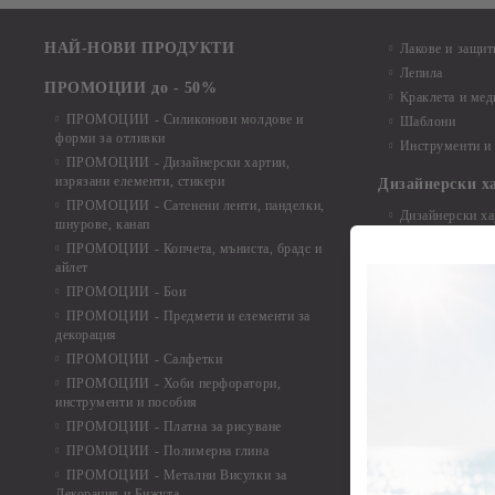
НАЙ-НОВИ ПРОДУКТИ
Лакове и защит
Лепила
ПРОМОЦИИ до - 50%
Краклета и ме
ПРОМОЦИИ - Силиконови молдове и
Шаблони
форми за отливки
Инструменти и
ПРОМОЦИИ - Дизайнерски хартии,
изрязани елементи, стикери
Дизайнерски х
ПРОМОЦИИ - Сатенени ленти, панделки,
Дизайнерски хар
шнурове, канап
Дизайнерски хар
ПРОМОЦИИ - Копчета, мъниста, брадс и
Дизайнерски хар
айлет
Дизайнерски ха
ПРОМОЦИИ - Бои
Дизайнерски хар
ПРОМОЦИИ - Предмети и елементи за
декорация
Дизайнерски ха
ПРОМОЦИИ - Салфетки
Дизайнерски ха
ПРОМОЦИИ - Хоби перфоратори,
Дизайнерски ха
инструменти и пособия
Елементи от х
ПРОМОЦИИ - Платна за рисуване
ПРОМОЦИИ - Полимерна глина
Елементи от ха
ПРОМОЦИИ - Метални Висулки за
Елементи от ха
Декорация и Бижута