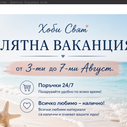
ртия - Дантели, бордюри, ъгли
Комплекти за д
ртия - Рамки
ртия - Цветя, листа и клони
Лепила и лепящ
ртия - За Жени
Лепила
ртия - За Мъже
Лепящи ленти
ртия - Морски
3D Повдигащи к
ртия - Къщи, Врати, Прозорци, Огради, Фенери
ленти
ртия - Пътешествия и Фото моменти
Магнити
тия - Такове, табелки, етикети
Велкро
ртия - Многопластови елементи
Силикон
ртия - Други
Фото ъгли
ртия - Готови композиции
Макраме
ртия - Микс елементи
ртия - Коледа и Зима
Макраме Основи 
Макраме Основи 
ирен картон
Макраме Основи 
рен картон - Декоративни рамки
Макраме - Друг
рен картон - Надписи на български
Опаковки
рен картон - Ъгли и орнаменти
рен картон - Сватба
Мебелен обков 
рен картон - Училище, Дипломиране и Завършване