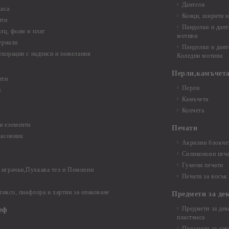
Дантели
аса
Конци, ширити и
нти
Панделки и дант
лц, фоам и плат
мотиви
ериали
Панделки и дант
екорации с надписи и пожелания
Коледни мотиви
Перли,камъчета
нти
Перли
и
Камъчета
Копчета
и елементи
Печати
часовник
Акрилни блокчет
Силиконови печ
Гумени печати
играчки,Пухкава тел и Помпони
Печати за восък
 тиксо, пиафлора и хартии за опаковане
Предмети за де
Предмети за дек
еф
пластмаса
Предмети за дек