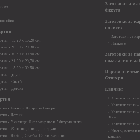
Заготовки и ма
диуми
бижута
 пособия
Заготовки за к
пликове
артии
Заготовки за ка
тии - 15.20 х 15.20 см.
Пликове
тии - 20.30 х 20.30 см.
тии - 30.50 х 30.50 см.
Заготовки за па
пожелания и ал
ртии - 21,00 х 29,70 см
тии - 15.20 x 30.50 см.
Изрязани елеме
ртии - други
Стикери
ртии - Сватби
ртии - Детски
Квилинг
Квилинг ленти -
артия
Квилинг ленти -
ртия - Букви и Цифри за Банери
Квилинг ленти -
ртия - Детски
30см.
ртия - Училище, Дипломиране и Абитуриентски
Квилинг ленти -
ртия - Животни, птици, пеперуди
Инструменти и п
ртия - Любов, Сватба, Свети Валентин
квилинг