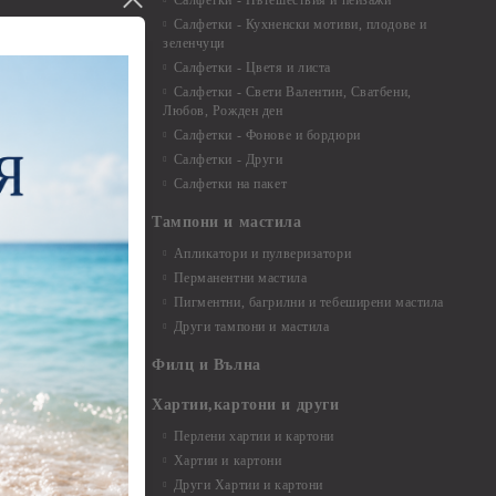
Салфетки - Пътешествия и пейзажи
екорация
Салфетки - Кухненски мотиви, плодове и
зеленчуци
и средства
Салфетки - Цветя и листа
Салфетки - Свети Валентин, Сватбени,
Любов, Рожден ден
Салфетки - Фонове и бордюри
вадратчета и
Салфетки - Други
Салфетки на пакет
Тампони и мастила
Апликатори и пулверизатори
Перманентни мастила
Пигментни, багрилни и тебеширени мастила
Други тампони и мастила
- до 6,00 см
- 7,00 - 15,00 см
Филц и Вълна
- над 15,00 см
и материали
Хартии,картони и други
Перлени хартии и картони
Хартии и картони
и аксесоари
Други Хартии и картони