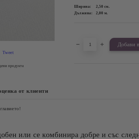
Ширина:
2,50
см.
Дължина:
2,00
м.
Добави в желани
Tweet
цени продукта
оценка от клиенти
аглавието!
добен или се комбинира добре и със следн