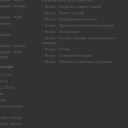
восък,мастила, пасти и кристали
орация - Мукава,
Коледа - Панделки, ширити и конци
Коелда - Папки за релеф
корация - МДФ
Коледа - Перфоратори (пънчове)
орация -
Коледа - Предмети и елементи за декорация
Коледа - За опаковане
орация -
Коледа - Kлонки, елхички, сушени плодове и
шишарки
орация - Стъкло
Коледа - Печати
орация - Плат,
Коледа - Силиконови молдове
елофан
Коледа - Шаблони за декупаж и изрязване
ратори
2,50 см
50 см
 2,50 см
ве
тори
новни Фигури -
ърца и звезди
ветя, листа и