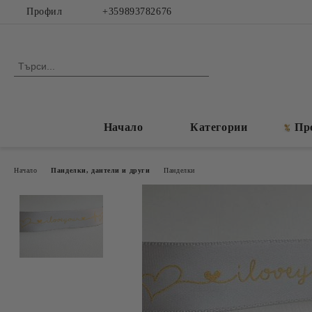
Профил
+359893782676
Начало
Категории
Пр
Начало
Панделки, дантели и други
Панделки