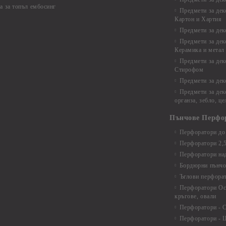
а за топъл ембосинг
Предмети за дек
Картон и Хартия
Предмети за де
Предмети за дек
Керамика и метал
Предмети за дек
Стирофом
Предмети за дек
Предмети за дек
органза, зебло, ц
Пънчове Перфо
Перфоратори до 
Перфоратори 2,
Перфоратори над
Бордюрни пънчо
Ъглови перфора
Перфоратори Ос
кръгове, овали
Перфоратори - С
Перфоратори - Ц