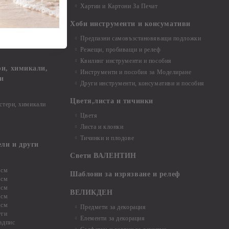
Хартии и Картони За Печат
Хоби инструменти и консумативи
Предпазни самовъзстановяващи подложки
, материали и
Режещи, пробиващи и релеф
Квилинг инструменти и пособия
и, химикали,
Инструменти и пособия за Моделиране
ци
Други инструменти, консумативи и пособия
Цветя,листа и тичинки
стери, химикали
Цветя
Листа и клонки
Тичинки и плодове
ели и други
Свети ВАЛЕНТИН
 см
Шаблони за изрязване и релеф
 см
 см
ВЕЛИКДЕН
 см
 см
Предмети за декорация
уги
Елементи за декорация
адпис