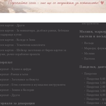
Дръжки
рен картон - Бебшки и Детски елементи
Закачалки
рен картон - Цветя и Животни
Крака за мебели
рен картон - Стиймпънк и Мъжки елементи
Други аксесоари
рен картон - Пътешестия - море, планина ,транспорт
инструменти
рен картон - Други
рен картон - За миниатюри, дълбоки рамки, бебешки
Моливи, маркер
лоадиращи кутии
пастели и восъ
рен картон - Коледа и Зима
Восъци
рен картон - Тематични комплекти
Маркери, флума
рен картон - Шейкър заготовки от бирен картон за
Моливи
буми, ръчно израбоени проекти
Пастели
перплат
Панделки, дант
ерплат - Букви и цифри
Панделки
ерплат -Рамки и ъгли
Панделки 0,60
ерплат - Заготовки за бижута
Панделки 1,00
ерплат - Етно елементи и музикални инструменти
Панделки 2,00
ерплат - Зимни и Коледни
Панделки 3,00
Панделки 4,00
ерплат - Други
Панделки - др
Панделки - с н
териали за декорация