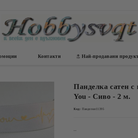
омоции
Контакти
Най-продавани продук
Панделка сатен с н
You - Сиво - 2 м.
Код:
Панделки11395
..