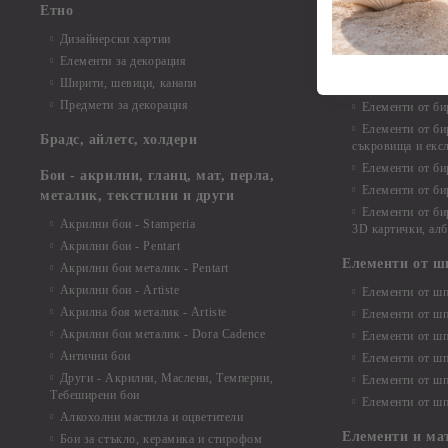
Етно
Елементи от би
Дизайнерски хартии
Елементи от би
Елементи за декорация
Елементи от би
Ширити, шевици, канапи
Елементи от би
Предмети за декорация
Елементи от би
Елементи от би
Брадс, айлетс, холдери
съкровища и екс
Елементи от би
Бои - акрилни, гланц, мат, перла,
Елементи от би
металик, текстилни и други
Елементи от би
Акрилни бои - Stamperia
3D картички, ал
Акрилни бои - Pentart
Елементи от ш
Акрилни бои металик - Pentart
Акрилни бои - Artiste
Елементи от шп
Акрилна боя металик - Artiste
Елементи от шп
Акрилни бои металик - Dora Cadence
Елементи от шп
Антични бои
Елементи от шп
Други - Акрилни, Маслени, Темперни,
Елементи от шп
Тебеширени бои
Елементи от шп
Алкохолни мастила и оцветители
Елементи и ма
Бои за стъкло, керамика и стирофом