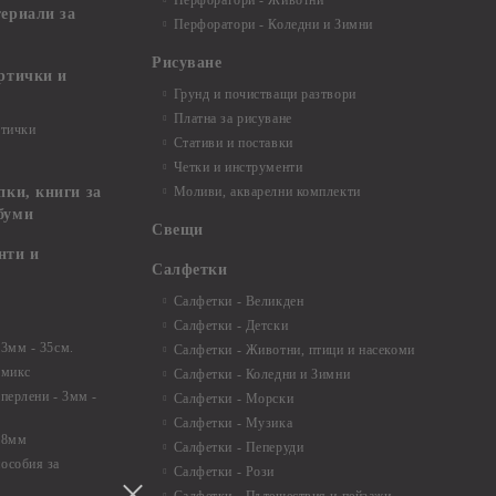
Перфоратори - Животни
териали за
Перфоратори - Коледни и Зимни
Рисуване
артички и
Грунд и почистващи разтвори
Платна за рисуване
ртички
Стативи и поставки
Четки и инструменти
пки, книги за
Моливи, акварелни комплекти
буми
Свещи
нти и
Салфетки
Салфетки - Великден
Салфетки - Детски
 3мм - 35см.
Салфетки - Животни, птици и насекоми
 микс
Салфетки - Коледни и Зимни
 перлени - 3мм -
Салфетки - Морски
Салфетки - Музика
 8мм
Салфетки - Пеперуди
особия за
Салфетки - Рози