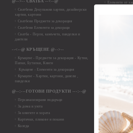
@-->-- СВАТБА --<--@
Елементи от ха
Елементи от ха
Сватбени Декупажни хартии, дизайнерски
хартии, картони
Елементи от ха
Сватбени Предмети за декорация
Елементи от ха
Сватбени Елементи за декораци
Елементи от ха
Сватба - Перли, камъчета, панделки и
Елементи от ха
дантели
Елементи от ха
Елементи от ха
--<--@ КРЪЩЕНЕ @-->--
Елементи то хар
Кръщене - Предмети за декорация - Кутии,
Елементи от ха
Папки, Бутилки, Книги
Елементи от ха
Кръщене - Елементи за декорация
Елементи от ха
Кръщене - Хартии, картони, данели ,
Елементи от ха
панделки
Елементи от ха
@--:---ГОТОВИ ПРОДУКТИ ---:--@
Елементи от б
Персанализирани подаръци
Елементи от би
За дома и уюта
Елементи от би
За книгите и хората
Елементи от би
Картички, пликове и покани
Елементи от би
Коледа
Елементи от би