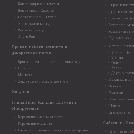
Бои за коприна и текстил
Акрил и пластм
Бои за свещи Cadence
Дървени елеме
Солвентни бои, Патина
Елементи от фи
Универсални контури
Естествени мат
Реагенти, ръжда
Комплекти за д
Други Бои
Лед лампички
Метални елеме
Брокат, пайети, мъниста и
Метални Ъгл
декоративен пясък
Магнити
Брокати, ледени кристали и мини перли
Обков
Халки
Пайети
Други металн
Мъниста
Механизми за 
Декоративен пясък и камъчета
Очички
Висулки
Пълнежи
Плюшени мини 
Глина,Гипс, Калъпи, Елементи,
Щипки
Инструменти
Цветарска тел,
Керамична смес за отливки
Ембосинг / Рел
Керамични елементи
Елементи от полимерна глина и полирезин
Папки за релеф