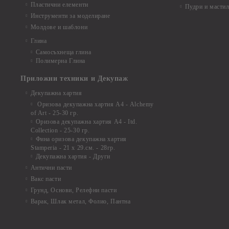
Пластични елементи
Пудри и мастил
Инструменти за моделиране
Молдове и шаблони
Глина
Самосъхнеща глина
Полимерна Глина
Приложни техники и Декупаж
Декупажна хартия
Оризова декупажна хартия А4 - Alchemy
of Art - 25-30 гр.
Оризова декупажна хартия А4 - Itd.
Collection - 25-30 гр.
Фина оризова декупажна хартия
Stamperia - 21 х 29.см. - 28гр.
Декупажна хартия - Други
Антични пасти
Вакс пасти
Грунд, Основи, Релефни пасти
Варак, Шлак метал, Фолио, Пантна