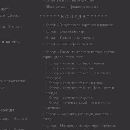
Салфетки и хартии за декупаж
Шлак метали и фолио за позлата
 други
ели - Детски
* * * * * * К О Л Е Д А * * * * * *
Коледа - Заготовки за картички и пликове
ели - Зимни и
Коледа - Декупажни хартии
Коелда - Салфетки за декупаж
 и копчета
Коледа - Дизайнерски хартии
Коледа - Eлементи от бирен картон, хартия,
акрил, дърво, глина, гипс
Коледа - елементи от бирен картон
Коледа - елементи от хартия
Коледа - елементи от акрил, пластмаса,
стирофом
а и ръкохватки
Коледа - елементи от гипс и глина
ати
Коледа - елементи от филц, фоам, плат и
прежда
Коледа - елементи от дърво
Коледа - звънчета, камбанки и метални
елементи
корация
Коледа - Лампички, гирлянди, пълнежи и
орация - Акрил и
свещи
Коледа - Материали за декорация - брокати,
орация - Дърво