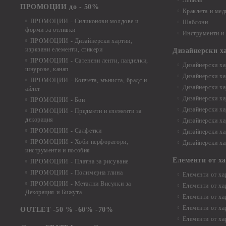
Лепила
ПРОМОЦИИ до - 50%
Краклета и ме
ПРОМОЦИИ - Силиконови молдове и
Шаблони
форми за отливки
Инструменти и
ПРОМОЦИИ - Дизайнерски хартии,
изрязани елементи, стикери
Дизайнерски х
ПРОМОЦИИ - Сатенени ленти, панделки,
Дизайнерски хар
шнурове, канап
Дизайнерски хар
ПРОМОЦИИ - Копчета, мъниста, брадс и
Дизайнерски хар
айлет
Дизайнерски ха
ПРОМОЦИИ - Бои
Дизайнерски хар
ПРОМОЦИИ - Предмети и елементи за
декорация
Дизайнерски ха
ПРОМОЦИИ - Салфетки
Дизайнерски ха
ПРОМОЦИИ - Хоби перфоратори,
Дизайнерски ха
инструменти и пособия
Елементи от х
ПРОМОЦИИ - Платна за рисуване
ПРОМОЦИИ - Полимерна глина
Елементи от ха
ПРОМОЦИИ - Метални Висулки за
Елементи от ха
Декорация и Бижута
Елементи от ха
Елементи от ха
OUTLET -50 % -60% -70%
Елементи от ха