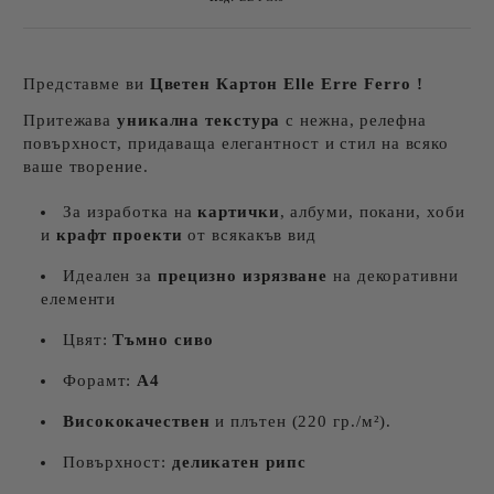
Представме ви
Цветен Картон
Elle Erre Ferro !
Притежава
уникална текстура
с нежнa, релефна
повърхност, придаваща елегантност и стил на всяко
ваше творение.
За изработка на
картички
, албуми, покани, хоби
и
крафт проекти
от всякакъв вид
Идеален за
прецизно изрязване
на декоративни
елементи
Цвят:
Т
ъмно сиво
Форамт:
А4
Висококачествен
и плътен (220 гр./м²).
Повърхност:
деликатен рипс