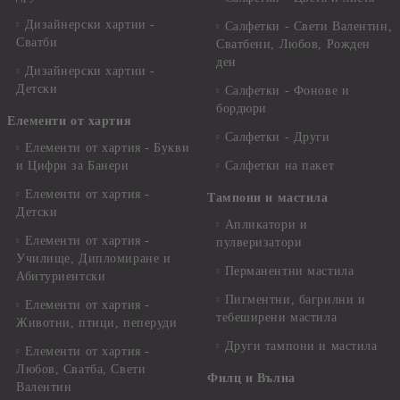
Дизайнерски хартии -
Салфетки - Свети Валентин,
Сватби
Сватбени, Любов, Рожден
ден
Дизайнерски хартии -
Детски
Салфетки - Фонове и
бордюри
Елементи от хартия
Салфетки - Други
Елементи от хартия - Букви
и Цифри за Банери
Салфетки на пакет
Елементи от хартия -
Тампони и мастила
Детски
Апликатори и
Елементи от хартия -
пулверизатори
Училище, Дипломиране и
Перманентни мастила
Абитуриентски
Пигментни, багрилни и
Елементи от хартия -
тебеширени мастила
Животни, птици, пеперуди
Други тампони и мастила
Елементи от хартия -
Любов, Сватба, Свети
Филц и Вълна
Валентин