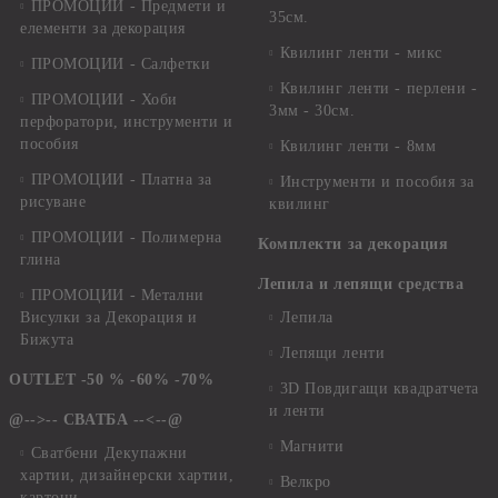
ПРОМОЦИИ - Предмети и
35см.
елементи за декорация
Квилинг ленти - микс
ПРОМОЦИИ - Салфетки
Квилинг ленти - перлени -
ПРОМОЦИИ - Хоби
3мм - 30см.
перфоратори, инструменти и
пособия
Квилинг ленти - 8мм
ПРОМОЦИИ - Платна за
Инструменти и пособия за
рисуване
квилинг
ПРОМОЦИИ - Полимерна
Комплекти за декорация
глина
Лепила и лепящи средства
ПРОМОЦИИ - Метални
Висулки за Декорация и
Лепила
Бижута
Лепящи ленти
OUTLET -50 % -60% -70%
3D Повдигащи квадратчета
и ленти
@-->-- СВАТБА --<--@
Магнити
Сватбени Декупажни
хартии, дизайнерски хартии,
Велкро
картони