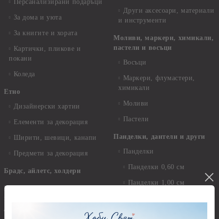
Персанализирани подаръци
Други аксесоари, материали
За дома и уюта
и инструменти
За книгите и хората
Моливи, маркери, химикали,
пастели и восъци
Картички, пликове и
покани
Восъци
Коледа
Маркери, флумастери,
химикали
Етно
Моливи
Дизайнерски хартии
Пастели
Елементи за декорация
Панделки, дантели и други
Ширити, шевици, канапи
Панделки
Предмети за декорация
Панделки 0,60 см
Брадс, айлетс, холдери
Панделки 1,00 см
Бои - акрилни, гланц, мат,
перла, металик, текстилни и
Панделки 2,00 см
други
Панделки 3,00 см