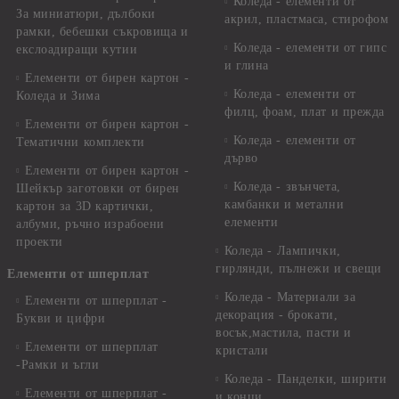
Коледа - елементи от
За миниатюри, дълбоки
акрил, пластмаса, стирофом
рамки, бебешки съкровища и
Коледа - елементи от гипс
екслоадиращи кутии
и глина
Елементи от бирен картон -
Коледа - елементи от
Коледа и Зима
филц, фоам, плат и прежда
Елементи от бирен картон -
Коледа - елементи от
Тематични комплекти
дърво
Елементи от бирен картон -
Коледа - звънчета,
Шейкър заготовки от бирен
камбанки и метални
картон за 3D картички,
елементи
албуми, ръчно израбоени
проекти
Коледа - Лампички,
гирлянди, пълнежи и свещи
Елементи от шперплат
Коледа - Материали за
Елементи от шперплат -
декорация - брокати,
Букви и цифри
восък,мастила, пасти и
Елементи от шперплат
кристали
-Рамки и ъгли
Коледа - Панделки, ширити
Елементи от шперплат -
и конци