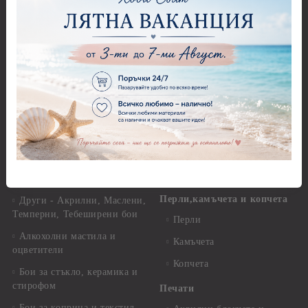
Акрилни бои - Stamperia
Панделки 4,00 см
Акрилни бои - Pentart
Панделки - други
Акрилни бои металик -
Панделки - с надпис
Pentart
Дантели
Акрилни бои - Artiste
Конци, ширити и други
Акрилна боя металик -
Artiste
Панделки и дантели -
Детски мотиви
Акрилни бои металик -
Dora Cadence
Панделки и дантели -
Зимни и Коледни мотиви
Антични бои
Перли,камъчета и копчета
Други - Акрилни, Маслени,
Темперни, Тебеширени бои
Перли
Алкохолни мастила и
Камъчета
оцветители
Копчета
Бои за стъкло, керамика и
стирофом
Печати
Бои за коприна и текстил