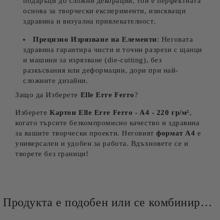
подаръци до сложни декорации, той е перфектната
основа за творчески експерименти, изискващи
здравина и визуална привлекателност.
Прецизно Изрязване на Елементи
: Неговата
здравина гарантира чисти и точни разрези с щанци
и машини за изрязване (die-cutting), без
разкъсвания или деформации, дори при най-
сложните дизайни.
Защо да Изберете
Elle Erre Ferro
?
Изберете
Картон
Elle Erre Ferro
- A4 - 220 гр/м²
,
когато търсите безкомпромисно качество и здравина
за вашите творчески проекти. Неговият
формат А4
е
универсален и удобен за работа. Вдъхновете се и
творете без граници!
Продукта е подобен или се комбинира добре и със следните продукти :