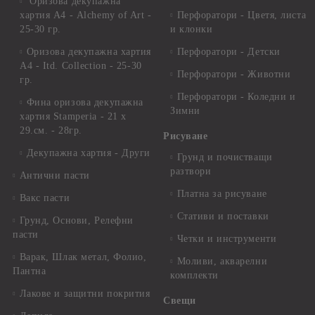
Оризова декупажна
хартия А4 - Alchemy of Art -
Перфоратори - Цветя, листа
25-30 гр.
и клонки
Оризова декупажна хартия
Перфоратори - Детски
А4 - Itd. Collection - 25-30
Перфоратори - Животни
гр.
Перфоратори - Коледни и
Фина оризова декупажна
Зимни
хартия Stamperia - 21 х
29.см. - 28гр.
Рисуване
Декупажна хартия - Други
Грунд и почистващи
разтвори
Антични пасти
Платна за рисуване
Вакс пасти
Стативи и поставки
Грунд, Основи, Релефни
пасти
Четки и инструменти
Варак, Шлак метал, Фолио,
Моливи, акварелни
Пантна
комплекти
Лакове и защитни покрития
Свещи