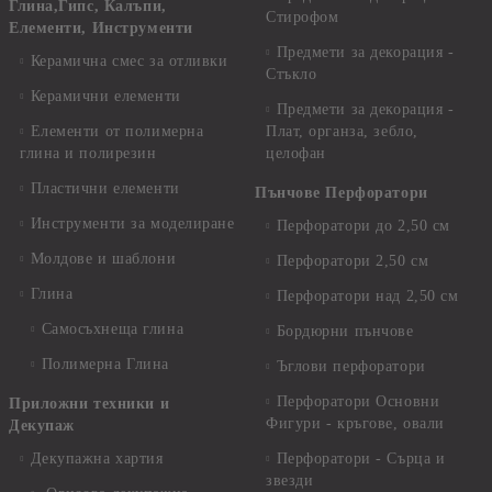
Глина,Гипс, Калъпи,
Стирофом
Елементи, Инструменти
Предмети за декорация -
Керамична смес за отливки
Стъкло
Керамични елементи
Предмети за декорация -
Елементи от полимерна
Плат, органза, зебло,
глина и полирезин
целофан
Пластични елементи
Пънчове Перфоратори
Инструменти за моделиране
Перфоратори до 2,50 см
Молдове и шаблони
Перфоратори 2,50 см
Глина
Перфоратори над 2,50 см
Самосъхнеща глина
Бордюрни пънчове
Полимерна Глина
Ъглови перфоратори
Перфоратори Основни
Приложни техники и
Фигури - кръгове, овали
Декупаж
Декупажна хартия
Перфоратори - Сърца и
звезди