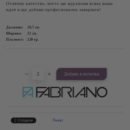
Отлично качество, което ще вдъхнови всяка ваша
идея и ще добави професионален завършек!
Дължина:
29,7
см.
Ширина:
21
см.
Плътност:
220
гр.
Добави в желани
Tweet
Сподели