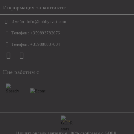
Информация за контакти:
Имейл:
info@hobbysvqt.com
Телефон:
+359893782676
Телефон:
+359888837004
Ние работим с
GDPR
Нашият онлайн магазин е 100% съобразен с GDPR.