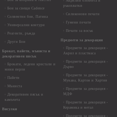
Акрилни блокчета и
ръкохватки
Бои за свещи Cadence
Силиконови печати
Солвентни бои, Патина
Гумени печати
Универсални контури
Печати за восък
Реагенти, ръжда
Предмети за декорация
Други Бои
Предмети за декорация -
Брокат, пайети, мъниста и
Акрил и пластмаса
декоративен пясък
Предмети за декорация -
Брокати, ледени кристали и
Дърво
мини перли
Предмети за декорация -
Пайети
Мукава, Картон и Хартия
Мъниста
Предмети за декорация -
МДФ
Декоративен пясък и
камъчета
Предмети за декорация -
Керамика и метал
Висулки
Предмети за декорация -