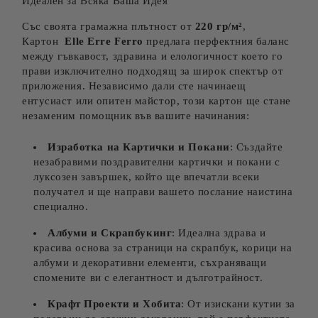
Идеален за Всяка Ваша Идея
Със своята грамажна плътност от
220 гр/м²
,
Картон
Elle Erre Ferro
предлага перфектния баланс
между гъвкавост, здравина и елологичност което го
прави изключително подходящ за широк спектър от
приложения. Независимо дали сте начинаещ
ентусиаст или опитен майстор, този картон ще стане
незаменим помощник във вашите начинания:
Изработка на Картички и Покани
: Създайте
незабравими поздравителни картички и покани с
луксозен завършек, който ще впечатли всеки
получател и ще направи вашето послание наистина
специално.
Албуми и Скрапбукинг
: Идеална здрава и
красива основа за страници на скрапбук, корици на
албуми и декоративни елементи, съхраняващи
спомените ви с елегантност и дълготрайност.
Крафт Проекти и Хобита
: От изискани кутии за