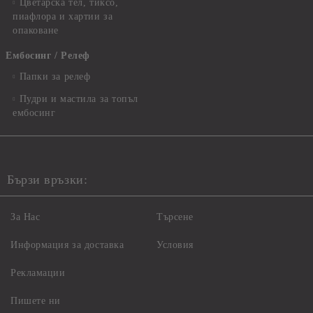
Цветарска тел, тиксо,
пиафлора и хартии за
опаковане
Ембосинг / Релеф
Папки за релеф
Пудри и мастила за топъл
ембосинг
Бързи връзки:
За Нас
Търсене
Информация за доставка
Условия
Рекламации
Пишете ни