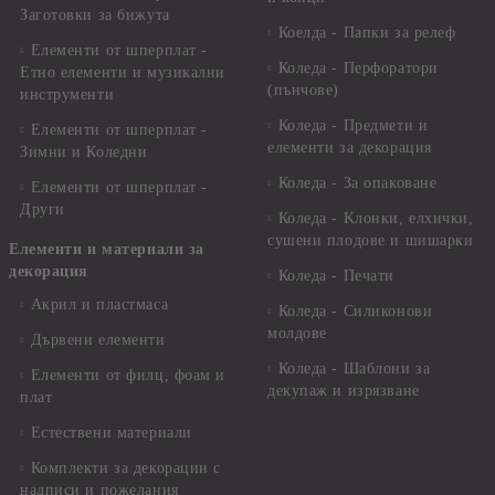
Заготовки за бижута
Коелда - Папки за релеф
Елементи от шперплат -
Коледа - Перфоратори
Етно елементи и музикални
(пънчове)
инструменти
Коледа - Предмети и
Елементи от шперплат -
елементи за декорация
Зимни и Коледни
Коледа - За опаковане
Елементи от шперплат -
Други
Коледа - Kлонки, елхички,
сушени плодове и шишарки
Елементи и материали за
декорация
Коледа - Печати
Акрил и пластмаса
Коледа - Силиконови
молдове
Дървени елементи
Коледа - Шаблони за
Елементи от филц, фоам и
декупаж и изрязване
плат
Естествени материали
Комплекти за декорации с
надписи и пожелания