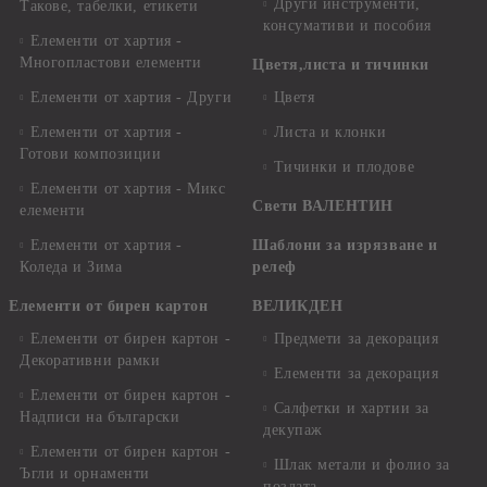
Други инструменти,
Такове, табелки, етикети
консумативи и пособия
Елементи от хартия -
Многопластови елементи
Цветя,листа и тичинки
Елементи от хартия - Други
Цветя
Елементи от хартия -
Листа и клонки
Готови композиции
Тичинки и плодове
Елементи от хартия - Микс
Свети ВАЛЕНТИН
елементи
Елементи от хартия -
Шаблони за изрязване и
Коледа и Зима
релеф
Елементи от бирен картон
ВЕЛИКДЕН
Елементи от бирен картон -
Предмети за декорация
Декоративни рамки
Елементи за декорация
Елементи от бирен картон -
Салфетки и хартии за
Надписи на български
декупаж
Елементи от бирен картон -
Шлак метали и фолио за
Ъгли и орнаменти
позлата