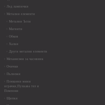
Лед лампички
Метални елементи
Метални Ъгли
Магнити
Обков
Халки
Други метални елементи
Механизми за часовник
Очички
Пълнежи
Плюшени мини
играчки,Пухкава тел и
Помпони
Щипки