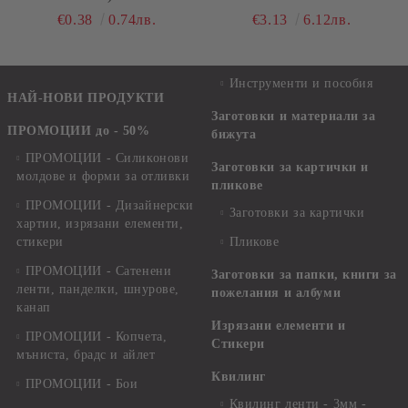
G/M²
№41
€0.38
0.74лв.
€3.13
6.12лв.
Инструменти и пособия
НАЙ-НОВИ ПРОДУКТИ
Заготовки и материали за
ПРОМОЦИИ до - 50%
бижута
ПРОМОЦИИ - Силиконови
Заготовки за картички и
молдове и форми за отливки
пликове
ПРОМОЦИИ - Дизайнерски
Заготовки за картички
хартии, изрязани елементи,
стикери
Пликове
ПРОМОЦИИ - Сатенени
Заготовки за папки, книги за
ленти, панделки, шнурове,
пожелания и албуми
канап
Изрязани елементи и
ПРОМОЦИИ - Копчета,
Стикери
мъниста, брадс и айлет
Квилинг
ПРОМОЦИИ - Бои
Квилинг ленти - 3мм -