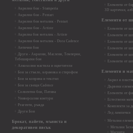
Елементи от би
Акрилни бои - Stamperia
3D картички, ал
Акрилни бои - Pentart
Елементи от ш
Акрилни бои металик - Pentart
Акрилни бои - Artiste
Елементи от шп
Акрилна боя металик - Artiste
Елементи от шп
Акрилни бои металик - Dora Cadence
Елементи от шп
Антични бои
Елементи от шп
Други - Акрилни, Маслени, Темперни,
Елементи от шп
Тебеширени бои
Елементи от шп
Алкохолни мастила и оцветители
Елементи и ма
Бои за стъкло, керамика и стирофом
Бои за коприна и текстил
Акрил и пластм
Бои за свещи Cadence
Дървени елеме
Солвентни бои, Патина
Елементи от фи
Универсални контури
Естествени мат
Реагенти, ръжда
Комплекти за д
Други Бои
Лед лампички
Метални елеме
Брокат, пайети, мъниста и
Метални Ъгл
декоративен пясък
Магнити