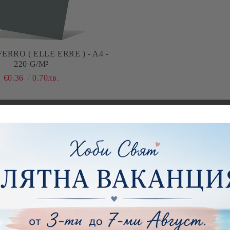
 ERRE ) - A4 -
220 G/M²
€0.36
0.70лв.
ни покрития
Инструменти и 
Заготовки и ма
диуми
бижута
 пособия
Заготовки за к
пликове
артии
Заготовки за ка
тии - 15.20 х 15.20 см.
Пликове
тии - 20.30 х 20.30 см.
тии - 30.50 х 30.50 см.
Заготовки за па
пожелания и ал
ртии - 21,00 х 29,70 см