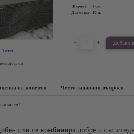
Ширина:
3
см.
Дължина:
10
м.
Добави в желани
Tweet
цени продукта
оценка от клиенти
Често задавани въпроси
аглавието!
добен или се комбинира добре и със следн