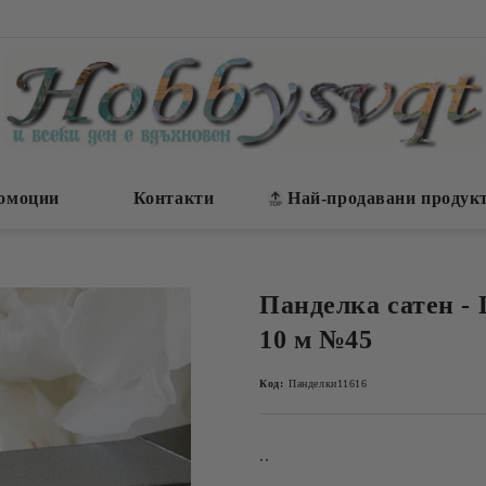
омоции
Контакти
Най-продавани продук
Панделка сатен - 
10 м №45
Код:
Панделки11616
..