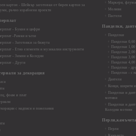
Маркери, флума
рен картон - Шейкър заготовки от бирен картон за
Моливи
буми, ръчно израбоени проекти
Пастели
перплат
Панделки, дант
ерплат - Букви и цифри
Панделки
ерплат -Рамки и ъгли
Панделки 0,60
ерплат - Заготовки за бижута
Панделки 1,00
ерплат - Етно елементи и музикални инструменти
Панделки 2,00
ерплат - Зимни и Коледни
Панделки 3,00
Панделки 4,00
ерплат - Други
Панделки - др
Панделки - с н
териали за декорация
Дантели
аса
Конци, ширити и
нти
Панделки и дант
лц, фоам и плат
мотиви
ериали
Панделки и дант
екорации с надписи и пожелания
Коледни мотиви
Перли,камъчета
нти
Перли
и
Камъчета