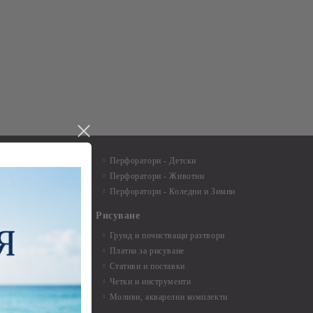
пособия
Перфоратори - Детски
Перфоратори - Животни
териали за
Перфоратори - Коледни и Зимни
Рисуване
артички и
Грунд и почистващи разтвори
Платна за рисуване
ртички
Стативи и поставки
Четки и инструменти
пки, книги за
Моливи, акварелни комплекти
буми