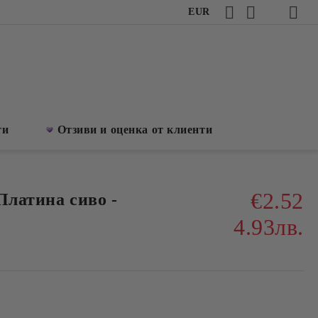
EUR
ти
Отзиви и оценка от клиенти
€2.52
Платина сиво -
4.93лв.