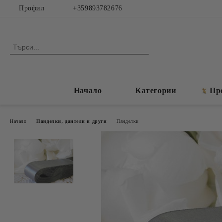
Профил
+359893782676
Начало
Категории
Пр
Начало
Панделки, дантели и други
Панделки