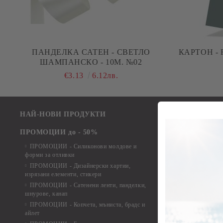
ПАНДЕЛКА САТЕН - СВЕТЛО
КАРТОН - FERRO ( ELLE
ШАМПАНСКО - 10М. №02
€3.13
6.12лв.
НАЙ-НОВИ ПРОДУКТИ
Лакове и защит
Лепила
ПРОМОЦИИ до - 50%
Краклета и ме
ПРОМОЦИИ - Силиконови молдове и
Шаблони
форми за отливки
Инструменти и
ПРОМОЦИИ - Дизайнерски хартии,
изрязани елементи, стикери
Дизайнерски х
ПРОМОЦИИ - Сатенени ленти, панделки,
Дизайнерски хар
шнурове, канап
Дизайнерски хар
ПРОМОЦИИ - Копчета, мъниста, брадс и
Дизайнерски хар
айлет
Дизайнерски ха