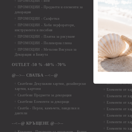
ПРОМОЦИИ - Бои
Дизайнерски хар
ПРОМОЦИИ - Предмети и елементи за
декорация
Дизайнерски ха
ПРОМОЦИИ - Салфетки
Дизайнерски ха
ПРОМОЦИИ - Хоби перфоратори,
Дизайнерски ха
инструменти и пособия
Елементи от х
ПРОМОЦИИ - Платна за рисуване
ПРОМОЦИИ - Полимерна глина
Елементи от ха
ПРОМОЦИИ - Метални Висулки за
Елементи от ха
Декорация и Бижута
Елементи от ха
Елементи от ха
OUTLET -50 % -60% -70%
Елементи от ха
@-->-- СВАТБА --<--@
Елементи от ха
Елементи от ха
Сватбени Декупажни хартии, дизайнерски
хартии, картони
Елементи от ха
Сватбени Предмети за декорация
Елементи от ха
Сватбени Елементи за декораци
Елементи от ха
Сватба - Перли, камъчета, панделки и
Елементи от ха
дантели
Елементи от ха
Елементи от ха
--<--@ КРЪЩЕНЕ @-->--
Елементи то хар
Кръщене - Предмети за декорация - Кутии,