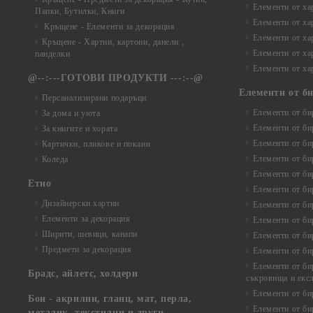
Елементи от ха
Папки, Бутилки, Книги
Елементи от ха
Кръщене - Елементи за декорация
Елементи от ха
Кръщене - Хартии, картони, данели ,
Елементи от ха
панделки
Елементи от ха
@--:---ГОТОВИ ПРОДУКТИ ---:--@
Елементи от б
Персанализирани подаръци
Елементи от би
За дома и уюта
Елементи от би
За книгите и хората
Елементи от би
Картички, пликове и покани
Елементи от би
Коледа
Елементи от би
Етно
Елементи от би
Дизайнерски хартии
Елементи от би
Елементи за декорация
Елементи от би
Ширити, шевици, канапи
Елементи от би
Предмети за декорация
Елементи от би
Елементи от би
Брадс, айлетс, холдери
съкровища и екс
Елементи от би
Бои - акрилни, гланц, мат, перла,
Елементи от би
металик, текстилни и други