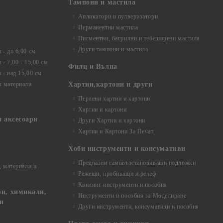
Тампони и мастила
Апликатори и пулверизатори
Перманентни мастила
Пигментни, багрилни и тебеширени мастила
Други тампони и мастила
- до 6,00 см
- 7,00 - 15,00 см
Филц и Вълна
- над 15,00 см
и материали
Хартии,картони и други
Перлени хартии и картони
Хартии и картони
и аксесоари
Други Хартии и картони
Хартии и Картони За Печат
Хоби инструменти и консумативи
Предпазни самовъзстановяващи подложки
, материали и
Режещи, пробиващи и релеф
Квилинг инструменти и пособия
и, химикали,
Инструменти и пособия за Моделиране
ци
Други инструменти, консумативи и пособия