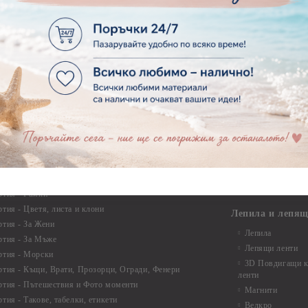
тии - 15.20 x 30.50 см.
Изрязани елеме
ртии - други
Стикери
ртии - Сватби
ртии - Детски
Квилинг
Квилинг ленти -
артия
Квилинг ленти -
ртия - Букви и Цифри за Банери
Квилинг ленти -
ртия - Детски
30см.
ртия - Училище, Дипломиране и Абитуриентски
Квилинг ленти -
ртия - Животни, птици, пеперуди
Инструменти и п
ртия - Любов, Сватба, Свети Валентин
квилинг
ртия - Дантели, бордюри, ъгли
Комплекти за д
ртия - Рамки
ртия - Цветя, листа и клони
Лепила и лепящ
ртия - За Жени
Лепила
ртия - За Мъже
Лепящи ленти
ртия - Морски
3D Повдигащи к
ртия - Къщи, Врати, Прозорци, Огради, Фенери
ленти
ртия - Пътешествия и Фото моменти
Магнити
тия - Такове, табелки, етикети
Велкро