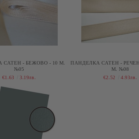
САТЕН - БЕЖОВО - 10 М.
ПАНДЕЛКА САТЕН - РЕЧЕН
№05
М. №08
€1.63
3.19лв.
€2.52
4.93лв.