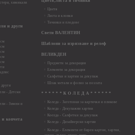
Цветя,листа и тичинки
стери, химикали
Цветя
Листа и клонки
Тичинки и плодове
ели и други
Свети ВАЛЕНТИН
 см
Шаблони за изрязване и релеф
 см
 см
ВЕЛИКДЕН
 см
 см
Предмети за декорация
уги
Елементи за декорация
адпис
Салфетки и хартии за декупаж
Шлак метали и фолио за позлата
 други
ели - Детски
* * * * * * К О Л Е Д А * * * * * *
Коледа - Заготовки за картички и пликове
ели - Зимни и
Коледа - Декупажни хартии
Коелда - Салфетки за декупаж
 и копчета
Коледа - Дизайнерски хартии
Коледа - Eлементи от бирен картон, хартия,