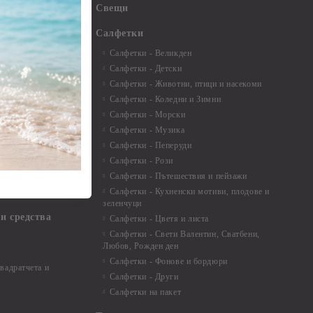
Свещи
нти и
Салфетки
Салфетки - Великден
Салфетки - Детски
 3мм - 35см.
Салфетки - Животни, птици и насекоми
 микс
Салфетки - Коледни и Зимни
 перлени - 3мм -
Салфетки - Морски
Салфетки - Музика
 8мм
Салфетки - Пеперуди
особия за
Салфетки - Рози
Салфетки - Пътешествия и пейзажи
екорация
Салфетки - Кухненски мотиви, плодове и
зеленчуци
и средства
Салфетки - Цветя и листа
Салфетки - Свети Валентин, Сватбени,
Любов, Рожден ден
Салфетки - Фонове и бордюри
вадратчета и
Салфетки - Други
Салфетки на пакет