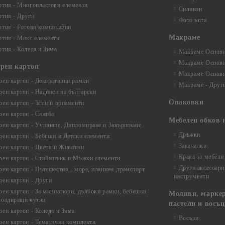
ртия - Многопластови елементи
Силикон
ртия - Други
Фото ъгли
ртия - Готови композиции
Макраме
ртия - Микс елементи
ртия - Коледа и Зима
Макраме Основи 
Макраме Основи 
ирен картон
Макраме Основи 
рен картон - Декоративни рамки
Макраме - Друг
рен картон - Надписи на български
Опаковки
рен картон - Ъгли и орнаменти
рен картон - Сватба
Мебелен обков 
рен картон - Училище, Дипломиране и Завършване
Дръжки
рен картон - Бебшки и Детски елементи
Закачалки
рен картон - Цветя и Животни
Крака за мебели
рен картон - Стиймпънк и Мъжки елементи
Други аксесоари
рен картон - Пътешестия - море, планина ,транспорт
инструменти
рен картон - Други
рен картон - За миниатюри, дълбоки рамки, бебешки
Моливи, маркер
лоадиращи кутии
пастели и восъ
рен картон - Коледа и Зима
Восъци
рен картон - Тематични комплекти