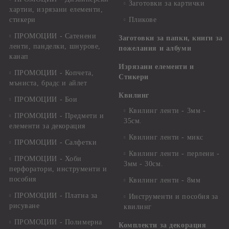
Заготовки за картички
хартии, изрязани елементи,
стикери
Пликове
ПРОМОЦИИ - Сатенени
Заготовки за папки, книги за
ленти, панделки, шнурове,
пожелания и албуми
канап
Изрязани елементи и
ПРОМОЦИИ - Копчета,
Стикери
мъниста, брадс и айлет
Квилинг
ПРОМОЦИИ - Бои
Квилинг ленти - 3мм -
ПРОМОЦИИ - Предмети и
35см.
елементи за декорация
Квилинг ленти - микс
ПРОМОЦИИ - Салфетки
Квилинг ленти - перлени -
ПРОМОЦИИ - Хоби
3мм - 30см.
перфоратори, инструменти и
пособия
Квилинг ленти - 8мм
ПРОМОЦИИ - Платна за
Инструменти и пособия за
рисуване
квилинг
ПРОМОЦИИ - Полимерна
Комплекти за декорация