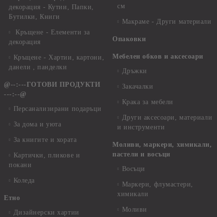
см
декорация - Кутии, Папки,
Бутилки, Книги
Макраме - Други материали
Кръщене - Елементи за
Опаковки
декорация
Мебелен обков и аксесоари
Кръщене - Хартии, картони,
данели , панделки
Дръжки
@--:---ГОТОВИ ПРОДУКТИ
Закачалки
---:--@
Крака за мебели
Персанализирани подаръци
Други аксесоари, материали
За дома и уюта
и инструменти
За книгите и хората
Моливи, маркери, химикали,
пастели и восъци
Картички, пликове и
покани
Восъци
Коледа
Маркери, флумастери,
химикали
Етно
Моливи
Дизайнерски хартии