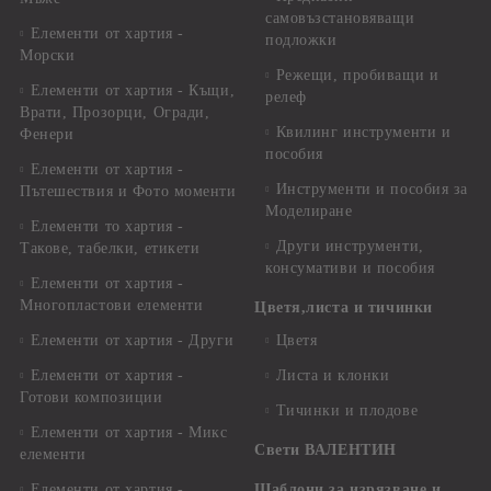
самовъзстановяващи
Елементи от хартия -
подложки
Морски
Режещи, пробиващи и
Елементи от хартия - Къщи,
релеф
Врати, Прозорци, Огради,
Квилинг инструменти и
Фенери
пособия
Елементи от хартия -
Инструменти и пособия за
Пътешествия и Фото моменти
Моделиране
Елементи то хартия -
Други инструменти,
Такове, табелки, етикети
консумативи и пособия
Елементи от хартия -
Многопластови елементи
Цветя,листа и тичинки
Елементи от хартия - Други
Цветя
Елементи от хартия -
Листа и клонки
Готови композиции
Тичинки и плодове
Елементи от хартия - Микс
Свети ВАЛЕНТИН
елементи
Елементи от хартия -
Шаблони за изрязване и