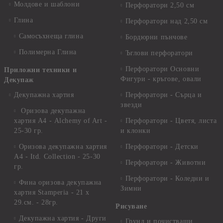
Молдове и шаблони
Перфоратори 2,50 см
Глина
Перфоратори над 2,50 см
Самосъхнеща глина
Бордюрни пънчове
Полимерна Глина
Ъглови перфоратори
Перфоратори Основни
Приложни техники и
Фигури - кръгове, овали
Декупаж
Декупажна хартия
Перфоратори - Сърца и
звезди
Оризова декупажна
хартия А4 - Alchemy of Art -
Перфоратори - Цветя, листа
25-30 гр.
и клонки
Оризова декупажна хартия
Перфоратори - Детски
А4 - Itd. Collection - 25-30
Перфоратори - Животни
гр.
Перфоратори - Коледни и
Фина оризова декупажна
Зимни
хартия Stamperia - 21 х
29.см. - 28гр.
Рисуване
Декупажна хартия - Други
Грунд и почистващи