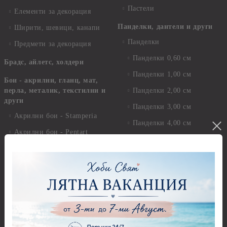
Пастели
Елементи за декорация
Панделки, дантели и други
Ширити, шевици, канапи
Панделки
Предмети за декорация
Панделки 0,60 см
Брадс, айлетс, холдери
Панделки 1,00 см
Бои - акрилни, гланц, мат,
перла, металик, текстилни и
Панделки 2,00 см
други
Панделки 3,00 см
Акрилни бои - Stamperia
Панделки 4,00 см
Акрилни бои - Pentart
Панделки - други
Акрилни бои металик -
Панделки - с надпис
Pentart
Дантели
Акрилни бои - Artiste
Конци, ширити и други
Акрилна боя металик -
Artiste
Панделки и дантели -
Детски мотиви
Акрилни бои металик -