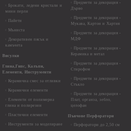
Предмети за декорация -
Брокати, ледени кристали и
Дърво
мини перли
Предмети за декорация -
Пайети
Мукава, Картон и Хартия
Мъниста
Предмети за декорация -
МДФ
Декоративен пясък и
камъчета
Предмети за декорация -
Керамика и метал
Висулки
Предмети за декорация -
Глина,Гипс, Калъпи,
Стирофом
Елементи, Инструменти
Предмети за декорация -
Керамична смес за отливки
Стъкло
Керамични елементи
Предмети за декорация -
Елементи от полимерна
Плат, органза, зебло,
глина и полирезин
целофан
Пластични елементи
Пънчове Перфоратори
Инструменти за моделиране
Перфоратори до 2,50 см