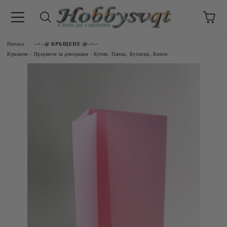
Начало
--<--@ КРЪЩЕНЕ @-->--
Кръщене - Предмети за декорация - Кутии, Папки, Бутилки, Книги