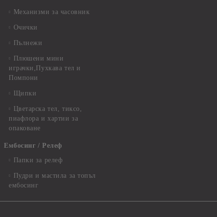
Механизми за часовник
Очички
Пълнежи
Плюшени мини
играчки,Пухкава тел и
Помпони
Щипки
Цветарска тел, тиксо,
пиафлора и хартии за
опаковане
Ембосинг / Релеф
Папки за релеф
Пудри и мастила за топъл
ембосинг