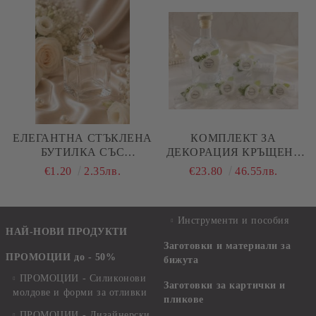
ЕЛЕГАНТНА СТЪКЛЕНА
КОМПЛЕКТ ЗА
БУТИЛКА СЪС
ДЕКОРАЦИЯ КРЪЩЕНЕ
СТЪКЛЕНА ТАПА - 4,50
С БЕЛИ БОЖУРИ - 6 БР.
€1.20
2.35лв.
€23.80
46.55лв.
Х 4,50 Х 9,00
Инструменти и пособия
НАЙ-НОВИ ПРОДУКТИ
Заготовки и материали за
ПРОМОЦИИ до - 50%
бижута
ПРОМОЦИИ - Силиконови
Заготовки за картички и
молдове и форми за отливки
пликове
ПРОМОЦИИ - Дизайнерски