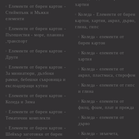
хартии
Елементи от бирен картон -
Стиймпънк и Мъжки
Коледа - Eлементи от бирен
елементи
картон, хартия, акрил, дърво,
глина, гипс
Елементи от бирен картон -
Пътешестия - море, планина
Коледа - елементи от
,транспорт
бирен картон
Елементи от бирен картон -
Коледа - елементи от
Други
хартия
Елементи от бирен картон -
Коледа - елементи от
За миниатюри, дълбоки
акрил, пластмаса, стирофом
рамки, бебешки съкровища и
Коледа - елементи от гипс
екслоадиращи кутии
и глина
Елементи от бирен картон -
Коледа - елементи от
Коледа и Зима
филц, фоам, плат и прежда
Елементи от бирен картон -
Коледа - елементи от
Тематични комплекти
дърво
Елементи от бирен картон -
Коледа - звънчета,
Шейкър заготовки от бирен