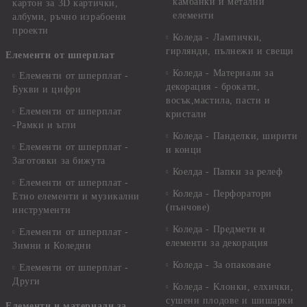
камбанки и метални
картон за 3D картички,
елементи
албуми, ръчно израбоени
проекти
Коледа - Лампички,
гирлянди, пълнежи и свещи
Елементи от шперплат
Коледа - Материали за
Елементи от шперплат -
декорация - брокати,
Букви и цифри
восък,мастила, пасти и
Елементи от шперплат
кристали
-Рамки и ъгли
Коледа - Панделки, ширити
Елементи от шперплат -
и конци
Заготовки за бижута
Коелда - Папки за релеф
Елементи от шперплат -
Коледа - Перфоратори
Етно елементи и музикални
(пънчове)
инструменти
Коледа - Предмети и
Елементи от шперплат -
елементи за декорация
Зимни и Коледни
Коледа - За опаковане
Елементи от шперплат -
Други
Коледа - Kлонки, елхички,
сушени плодове и шишарки
Елементи и материали за