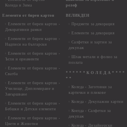
Коледа и Зима
релеф
Елементи от бирен картон
ВЕЛИКДЕН
Елементи от бирен картон -
Предмети за декорация
Декоративни рамки
Елементи за декорация
Елементи от бирен картон -
Салфетки и хартии за
Надписи на български
декупаж
Елементи от бирен картон -
Шлак метали и фолио за
Ъгли и орнаменти
позлата
Елементи от бирен картон -
* * * * * * К О Л Е Д А * * * *
Сватба
* *
Елементи от бирен картон -
Коледа - Заготовки за
Училище, Дипломиране и
картички и пликове
Завършване
Коледа - Декупажни хартии
Елементи от бирен картон -
Бебшки и Детски елементи
Коелда - Салфетки за
декупаж
Елементи от бирен картон -
Цветя и Животни
Коледа - Дизайнерски