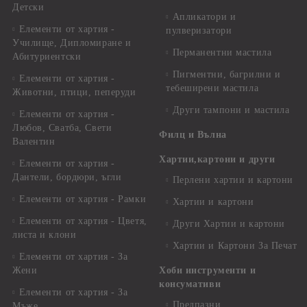
Детски
Апликатори и
Елементи от хартия -
пулверизатори
Училище, Дипломиране и
Перманентни мастила
Абитуриентски
Пигментни, багрилни и
Елементи от хартия -
тебеширени мастила
Животни, птици, пеперуди
Други тампони и мастила
Елементи от хартия -
Любов, Сватба, Свети
Филц и Вълна
Валентин
Хартии,картони и други
Елементи от хартия -
Дантели, бордюри, ъгли
Перлени хартии и картони
Елементи от хартия - Рамки
Хартии и картони
Елементи от хартия - Цветя,
Други Хартии и картони
листа и клони
Хартии и Картони За Печат
Елементи от хартия - За
Жени
Хоби инструменти и
консумативи
Елементи от хартия - За
Предпазни
Мъже