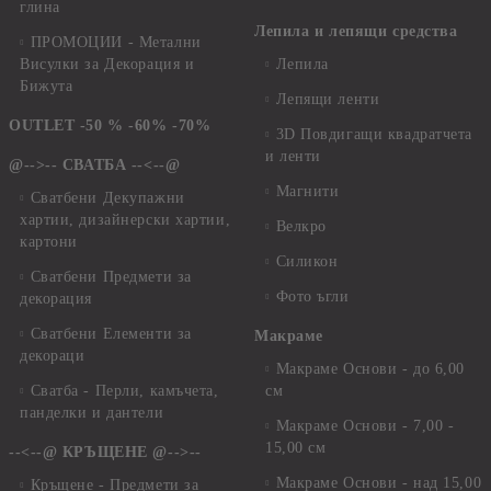
глина
Лепила и лепящи средства
ПРОМОЦИИ - Метални
Висулки за Декорация и
Лепила
Бижута
Лепящи ленти
OUTLET -50 % -60% -70%
3D Повдигащи квадратчета
и ленти
@-->-- СВАТБА --<--@
Магнити
Сватбени Декупажни
хартии, дизайнерски хартии,
Велкро
картони
Силикон
Сватбени Предмети за
Фото ъгли
декорация
Сватбени Елементи за
Макраме
декораци
Макраме Основи - до 6,00
Сватба - Перли, камъчета,
см
панделки и дантели
Макраме Основи - 7,00 -
15,00 см
--<--@ КРЪЩЕНЕ @-->--
Макраме Основи - над 15,00
Кръщене - Предмети за