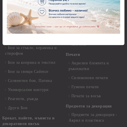
Dora Cadence
Панделки и дантели -
Зимни и Коледни мотиви
Антични бои
Перли,камъчета и копчета
Други - Акрилни, Маслени,
Темперни, Тебеширени бои
Перли
Алкохолни мастила и
Камъчета
оцветители
Копчета
Бои за стъкло, керамика и
стирофом
Печати
Бои за коприна и текстил
Акрилни блокчета и
ръкохватки
Бои за свещи Cadence
Силиконови печати
Солвентни бои, Патина
Гумени печати
Универсални контури
Печати за восък
Реагенти, ръжда
Предмети за декорация
Други Бои
Предмети за декорация -
Брокат, пайети, мъниста и
Акрил и пластмаса
декоративен пясък