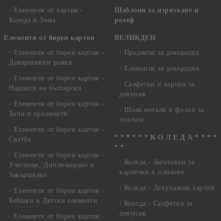
Елементи от хартия -
Шаблони за изрязване и
Коледа и Зима
релеф
Елементи от бирен картон
ВЕЛИКДЕН
Елементи от бирен картон -
Предмети за декорация
Декоративни рамки
Елементи за декорация
Елементи от бирен картон -
Салфетки и хартии за
Надписи на български
декупаж
Елементи от бирен картон -
Шлак метали и фолио за
Ъгли и орнаменти
позлата
Елементи от бирен картон -
* * * * * * К О Л Е Д А * * * *
Сватба
* *
Елементи от бирен картон -
Коледа - Заготовки за
Училище, Дипломиране и
картички и пликове
Завършване
Коледа - Декупажни хартии
Елементи от бирен картон -
Бебшки и Детски елементи
Коелда - Салфетки за
декупаж
Елементи от бирен картон -