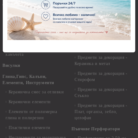
декоративен пясък
Предмети за декорация -
Брокати, ледени кристали и
Дърво
мини перли
Предмети за декорация -
Пайети
Мукава, Картон и Хартия
Мъниста
Предмети за декорация -
МДФ
Декоративен пясък и
камъчета
Предмети за декорация -
Керамика и метал
Висулки
Предмети за декорация -
Глина,Гипс, Калъпи,
Стирофом
Елементи, Инструменти
Предмети за декорация -
Керамична смес за отливки
Стъкло
Керамични елементи
Предмети за декорация -
Елементи от полимерна
Плат, органза, зебло,
глина и полирезин
целофан
Пластични елементи
Пънчове Перфоратори
Инструменти за моделиране