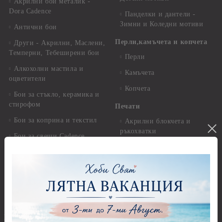
Акрилни бои металик -
Dora Cadence
Панделки и дантели -
Зимни и Коледни мотиви
Антични бои
Перли,камъчета и копчета
Други - Акрилни, Маслени,
Темперни, Тебеширени бои
Перли
Алкохолни мастила и
Камъчета
оцветители
Копчета
Бои за стъкло, керамика и
стирофом
Печати
Бои за коприна и текстил
Акрилни блокчета и
ръкохватки
Бои за свещи Cadence
Силиконови печати
Солвентни бои, Патина
Гумени печати
Универсални контури
Печати за восък
Реагенти, ръжда
Предмети за декорация
Други Бои
Предмети за декорация -
Брокат, пайети, мъниста и
Акрил и пластмаса