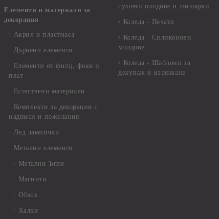
сушени плодове и шишарки
Елементи и материали за
декорация
Коледа - Печати
Акрил и пластмаса
Коледа - Силиконови
молдове
Дървени елементи
Коледа - Шаблони за
Елементи от филц, фоам и
декупаж и изрязване
плат
Естествени материали
Комплекти за декорации с
надписи и пожелания
Лед лампички
Метални елементи
Метални Ъгли
Магнити
Обков
Халки