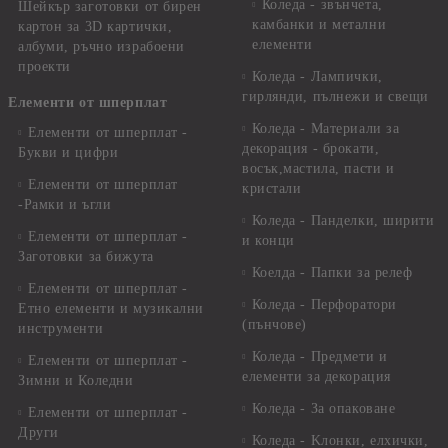
Коледа - звънчета,
Шейкър заготовки от бирен
камбанки и метални
картон за 3D картички,
елементи
албуми, ръчно израбоени
проекти
Коледа - Лампички,
гирлянди, пълнежи и свещи
Елементи от шперплат
Коледа - Материали за
Елементи от шперплат -
декорация - брокати,
Букви и цифри
восък,мастила, пасти и
Елементи от шперплат
кристали
-Рамки и ъгли
Коледа - Панделки, ширити
Елементи от шперплат -
и конци
Заготовки за бижута
Коелда - Папки за релеф
Елементи от шперплат -
Коледа - Перфоратори
Етно елементи и музикални
(пънчове)
инструменти
Коледа - Предмети и
Елементи от шперплат -
елементи за декорация
Зимни и Коледни
Коледа - За опаковане
Елементи от шперплат -
Други
Коледа - Kлонки, елхички,