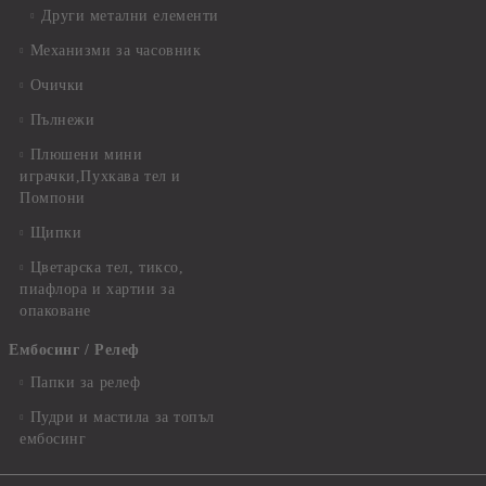
Други метални елементи
Механизми за часовник
Очички
Пълнежи
Плюшени мини
играчки,Пухкава тел и
Помпони
Щипки
Цветарска тел, тиксо,
пиафлора и хартии за
опаковане
Ембосинг / Релеф
Папки за релеф
Пудри и мастила за топъл
ембосинг