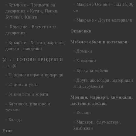
Макраме Основи - над 15,00
Кръщене - Предмети за
см
декорация - Кутии, Папки,
Бутилки, Книги
Макраме - Други материали
Кръщене - Елементи за
Опаковки
декорация
Мебелен обков и аксесоари
Кръщене - Хартии, картони,
данели , панделки
Дръжки
@--:---ГОТОВИ ПРОДУКТИ
Закачалки
---:--@
Крака за мебели
Персанализирани подаръци
Други аксесоари, материали
За дома и уюта
и инструменти
За книгите и хората
Моливи, маркери, химикали,
пастели и восъци
Картички, пликове и
покани
Восъци
Коледа
Маркери, флумастери,
химикали
Етно