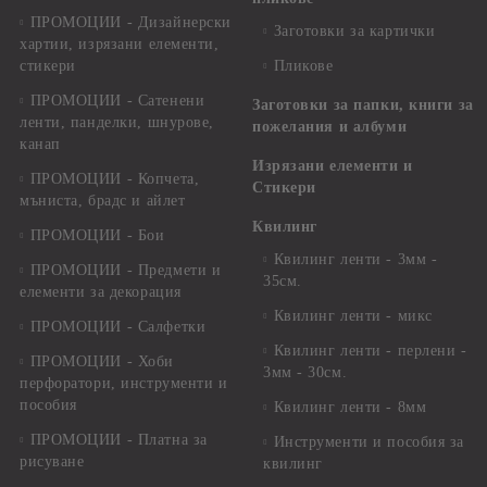
ПРОМОЦИИ - Дизайнерски
Заготовки за картички
хартии, изрязани елементи,
стикери
Пликове
ПРОМОЦИИ - Сатенени
Заготовки за папки, книги за
ленти, панделки, шнурове,
пожелания и албуми
канап
Изрязани елементи и
ПРОМОЦИИ - Копчета,
Стикери
мъниста, брадс и айлет
Квилинг
ПРОМОЦИИ - Бои
Квилинг ленти - 3мм -
ПРОМОЦИИ - Предмети и
35см.
елементи за декорация
Квилинг ленти - микс
ПРОМОЦИИ - Салфетки
Квилинг ленти - перлени -
ПРОМОЦИИ - Хоби
3мм - 30см.
перфоратори, инструменти и
пособия
Квилинг ленти - 8мм
ПРОМОЦИИ - Платна за
Инструменти и пособия за
рисуване
квилинг