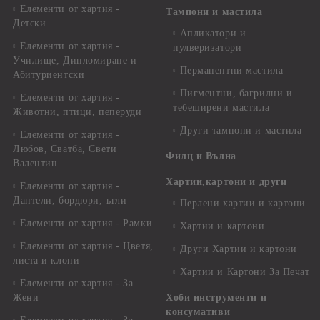
Елементи от хартия -
Тампони и мастила
Детски
Апликатори и
Елементи от хартия -
пулверизатори
Училище, Дипломиране и
Перманентни мастила
Абитуриентски
Пигментни, багрилни и
Елементи от хартия -
тебеширени мастила
Животни, птици, пеперуди
Други тампони и мастила
Елементи от хартия -
Любов, Сватба, Свети
Филц и Вълна
Валентин
Хартии,картони и други
Елементи от хартия -
Дантели, бордюри, ъгли
Перлени хартии и картони
Елементи от хартия - Рамки
Хартии и картони
Елементи от хартия - Цветя,
Други Хартии и картони
листа и клони
Хартии и Картони За Печат
Елементи от хартия - За
Жени
Хоби инструменти и
консумативи