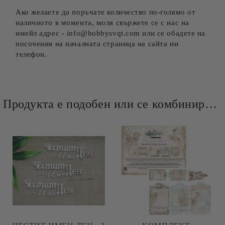
Ако желаете да поръчате количество по-голямо от
наличното в момента, моля свържете се с нас на
имейл адрес - info@hobbysvqt.com или се обадете на
посочения на началната страница на сайта ни
телефон.
Продукта е подобен или се комбинира добре и със следните продукти :