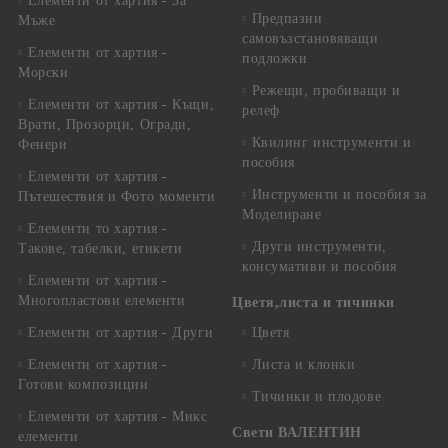
Елементи от хартия - За
Предпазни
Мъже
самовъзстановяващи
Елементи от хартия -
подложки
Морски
Режещи, пробиващи и
Елементи от хартия - Къщи,
релеф
Врати, Прозорци, Огради,
Квилинг инструменти и
Фенери
пособия
Елементи от хартия -
Инструменти и пособия за
Пътешествия и Фото моменти
Моделиране
Елементи то хартия -
Други инструменти,
Такове, табелки, етикети
консумативи и пособия
Елементи от хартия -
Многопластови елементи
Цветя,листа и тичинки
Елементи от хартия - Други
Цветя
Елементи от хартия -
Листа и клонки
Готови композиции
Тичинки и плодове
Елементи от хартия - Микс
Свети ВАЛЕНТИН
елементи