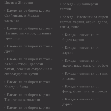
Цветя и Животни
Коледа - Дизайнерски
хартии
Елементи от бирен картон -
Стиймпънк и Мъжки
Коледа - Eлементи от бирен
елементи
картон, хартия, акрил, дърво,
глина, гипс
Елементи от бирен картон -
Пътешестия - море, планина
Коледа - елементи от
,транспорт
бирен картон
Елементи от бирен картон -
Коледа - елементи от
Други
хартия
Елементи от бирен картон -
Коледа - елементи от
За миниатюри, дълбоки
акрил, пластмаса, стирофом
рамки, бебешки съкровища и
Коледа - елементи от гипс
екслоадиращи кутии
и глина
Елементи от бирен картон -
Коледа - елементи от
Коледа и Зима
филц, фоам, плат и прежда
Елементи от бирен картон -
Коледа - елементи от
Тематични комплекти
дърво
Елементи от бирен картон -