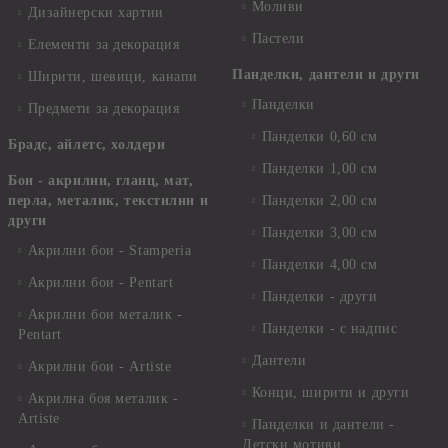
Моливи
Дизайнерски хартии
Пастели
Елементи за декорация
Панделки, дантели и други
Ширити, шевици, канапи
Панделки
Предмети за декорация
Панделки 0,60 см
Брадс, айлетс, холдери
Панделки 1,00 см
Бои - акрилни, гланц, мат,
перла, металик, текстилни и
Панделки 2,00 см
други
Панделки 3,00 см
Акрилни бои - Stamperia
Панделки 4,00 см
Акрилни бои - Pentart
Панделки - други
Акрилни бои металик -
Панделки - с надпис
Pentart
Дантели
Акрилни бои - Artiste
Конци, ширити и други
Акрилна боя металик -
Artiste
Панделки и дантели -
Детски мотиви