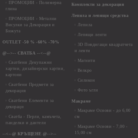
ПРОМОЦИИ - Полимерна
Комплекти за декорация
глина
Лепила и лепящи средства
ПРОМОЦИИ - Метални
Висулки за Декорация и
Лепила
Бижута
Лепящи ленти
OUTLET -50 % -60% -70%
3D Повдигащи квадратчета
и ленти
@-->-- СВАТБА --<--@
Магнити
Сватбени Декупажни
хартии, дизайнерски хартии,
Велкро
картони
Силикон
Сватбени Предмети за
Фото ъгли
декорация
Сватбени Елементи за
Макраме
декораци
Макраме Основи - до 6,00
Сватба - Перли, камъчета,
см
панделки и дантели
Макраме Основи - 7,00 -
15,00 см
--<--@ КРЪЩЕНЕ @-->--