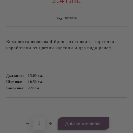
2.41лв.
Код:
ЗК26350
Комплекта включва 4 броя заготовки за картички
изработени от цветни картони и два вида релеф.
Дължина:
15,00
см.
Ширина:
10,50
см.
Височина:
220
см.
Добави в желани