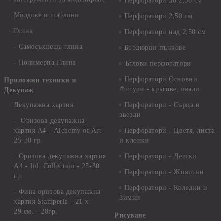
Перфоратори до 2,50 см
Молдове и шаблони
Перфоратори 2,50 см
Глина
Перфоратори над 2,50 см
Самосъхнеща глина
Бордюрни пънчове
Полимерна Глина
Ъглови перфоратори
Перфоратори Основни
Приложни техники и
Фигури - кръгове, овали
Декупаж
Декупажна хартия
Перфоратори - Сърца и
звезди
Оризова декупажна
хартия А4 - Alchemy of Art -
Перфоратори - Цветя, листа
25-30 гр.
и клонки
Оризова декупажна хартия
Перфоратори - Детски
А4 - Itd. Collection - 25-30
Перфоратори - Животни
гр.
Перфоратори - Коледни и
Фина оризова декупажна
Зимни
хартия Stamperia - 21 х
29.см. - 28гр.
Рисуване