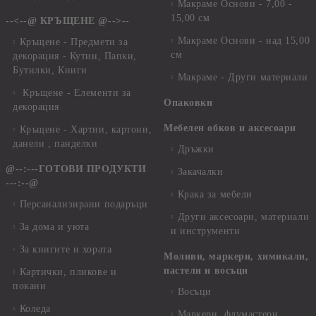
Макраме Основи - 7,00 -
15,00 см
--<--@ КРЪЩЕНЕ @-->--
Макраме Основи - над 15,00
Кръщене - Предмети за
см
декорация - Кутии, Папки,
Бутилки, Книги
Макраме - Други материали
Кръщене - Елементи за
Опаковки
декорация
Мебелен обков и аксесоари
Кръщене - Хартии, картони,
данели , панделки
Дръжки
@--:---ГОТОВИ ПРОДУКТИ
Закачалки
---:--@
Крака за мебели
Персанализирани подаръци
Други аксесоари, материали
За дома и уюта
и инструменти
За книгите и хората
Моливи, маркери, химикали,
пастели и восъци
Картички, пликове и
покани
Восъци
Коледа
Маркери, флумастери,