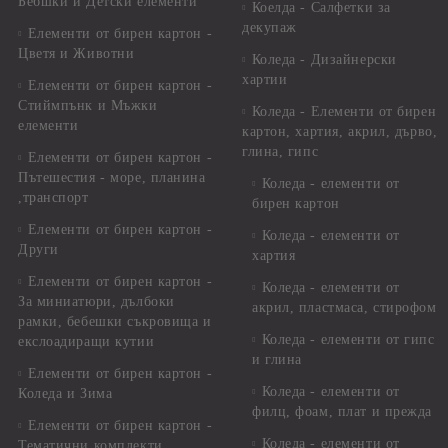
Бебшки и Детски елементи
Коелда - Салфетки за
декупаж
Елементи от бирен картон -
Цветя и Животни
Коледа - Дизайнерски
хартии
Елементи от бирен картон -
Стиймпънк и Мъжки
Коледа - Eлементи от бирен
елементи
картон, хартия, акрил, дърво,
глина, гипс
Елементи от бирен картон -
Пътешестия - море, планина
Коледа - елементи от
,транспорт
бирен картон
Елементи от бирен картон -
Коледа - елементи от
Други
хартия
Елементи от бирен картон -
Коледа - елементи от
За миниатюри, дълбоки
акрил, пластмаса, стирофом
рамки, бебешки съкровища и
Коледа - елементи от гипс
екслоадиращи кутии
и глина
Елементи от бирен картон -
Коледа - елементи от
Коледа и Зима
филц, фоам, плат и прежда
Елементи от бирен картон -
Коледа - елементи от
Тематични комплекти