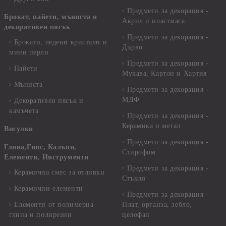
Предмети за декорация -
Брокат, пайети, мъниста и
Акрил и пластмаса
декоративен пясък
Предмети за декорация -
Брокати, ледени кристали и
Дърво
мини перли
Предмети за декорация -
Пайети
Мукава, Картон и Хартия
Мъниста
Предмети за декорация -
МДФ
Декоративен пясък и
камъчета
Предмети за декорация -
Керамика и метал
Висулки
Предмети за декорация -
Глина,Гипс, Калъпи,
Стирофом
Елементи, Инструменти
Предмети за декорация -
Керамична смес за отливки
Стъкло
Керамични елементи
Предмети за декорация -
Елементи от полимерна
Плат, органза, зебло,
глина и полирезин
целофан