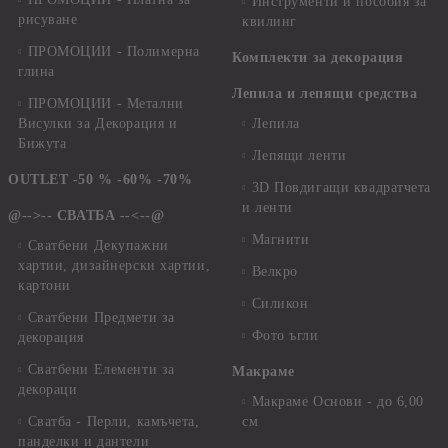
Инструменти и пособия за
рисуване
квилинг
ПРОМОЦИИ - Полимерна
Комплекти за декорация
глина
Лепила и лепящи средства
ПРОМОЦИИ - Метални
Висулки за Декорация и
Лепила
Бижута
Лепящи ленти
OUTLET -50 % -60% -70%
3D Повдигащи квадратчета
и ленти
@-->-- СВАТБА --<--@
Магнити
Сватбени Декупажни
хартии, дизайнерски хартии,
Велкро
картони
Силикон
Сватбени Предмети за
Фото ъгли
декорация
Сватбени Елементи за
Макраме
декораци
Макраме Основи - до 6,00
Сватба - Перли, камъчета,
см
панделки и дантели