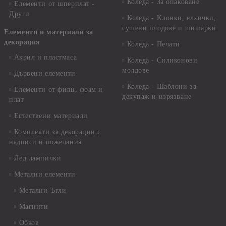
Коледа - За опаковане
Елементи от шперплат -
Други
Коледа - Kлонки, елхички,
сушени плодове и шишарки
Елементи и материали за
декорация
Коледа - Печати
Акрил и пластмаса
Коледа - Силиконови
молдове
Дървени елементи
Коледа - Шаблони за
Елементи от филц, фоам и
декупаж и изрязване
плат
Естествени материали
Комплекти за декорации с
надписи и пожелания
Лед лампички
Метални елементи
Метални Ъгли
Магнити
Обков