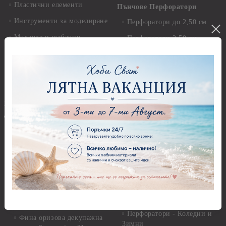
Пластични елементи
Пънчове Перфоратори
Инструменти за моделиране
Перфоратори до 2,50 см
Молдове и шаблони
Перфоратори 2,50 см
Глина
Перфоратори над 2,50 см
Самосъхнеща глина
Бордюрни пънчове
Полимерна Глина
Ъглови перфоратори
Перфоратори Основни
Приложни техники и
Фигури - кръгове, овали
Декупаж
Декупажна хартия
Перфоратори - Сърца и
звезди
Оризова декупажна
хартия А4 - Alchemy of Art -
Перфоратори - Цветя, листа
25-30 гр.
и клонки
Оризова декупажна хартия
Перфоратори - Детски
А4 - Itd. Collection - 25-30
Перфоратори - Животни
гр.
Перфоратори - Коледни и
Фина оризова декупажна
Зимни