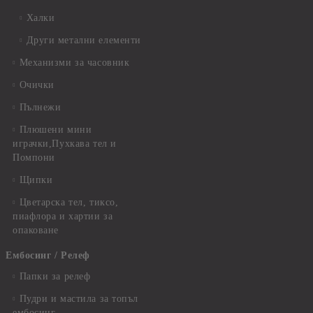
Халки
Други метални елементи
Механизми за часовник
Очички
Пълнежи
Плюшени мини
играчки,Пухкава тел и
Помпони
Щипки
Цветарска тел, тиксо,
пиафлора и хартии за
опаковане
Ембосинг / Релеф
Папки за релеф
Пудри и мастила за топъл
ембосинг