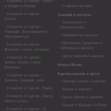
Елементи от хартия - Букви
и Цифри за Банери
Салфетки на пакет
Елементи от хартия -
Тампони и мастила
Детски
Апликатори и
Елементи от хартия -
пулверизатори
Училище, Дипломиране и
Перманентни мастила
Абитуриентски
Пигментни, багрилни и
Елементи от хартия -
тебеширени мастила
Животни, птици, пеперуди
Други тампони и мастила
Елементи от хартия -
Любов, Сватба, Свети
Филц и Вълна
Валентин
Хартии,картони и други
Елементи от хартия -
Дантели, бордюри, ъгли
Перлени хартии и картони
Елементи от хартия - Рамки
Хартии и картони
Елементи от хартия - Цветя,
Други Хартии и картони
листа и клони
Хартии и Картони За Печат
Елементи от хартия - За