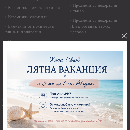
Предмети за декорация -
Керамична смес за отливки
Стъкло
Керамични елементи
Предмети за декорация -
Елементи от полимерна
Плат, органза, зебло,
глина и полирезин
целофан
Пластични елементи
Пънчове Перфоратори
Инструменти за моделиране
Перфоратори до 2,50 см
Молдове и шаблони
Перфоратори 2,50 см
Глина
Перфоратори над 2,50 см
Самосъхнеща глина
Бордюрни пънчове
Полимерна Глина
Ъглови перфоратори
Перфоратори Основни
Приложни техники и
Фигури - кръгове, овали
Декупаж
Декупажна хартия
Перфоратори - Сърца и
звезди
Оризова декупажна
хартия А4 - Alchemy of Art -
Перфоратори - Цветя, листа