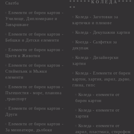
* * * * * * К О Л Е Д А * * * *
Сватба
* *
Елементи от бирен картон -
Коледа - Заготовки за
Училище, Дипломиране и
картички и пликове
Завършване
Коледа - Декупажни хартии
Елементи от бирен картон -
Бебшки и Детски елементи
Коелда - Салфетки за
декупаж
Елементи от бирен картон -
Цветя и Животни
Коледа - Дизайнерски
хартии
Елементи от бирен картон -
Стиймпънк и Мъжки
Коледа - Eлементи от бирен
елементи
картон, хартия, акрил, дърво,
глина, гипс
Елементи от бирен картон -
Пътешестия - море, планина
Коледа - елементи от
,транспорт
бирен картон
Елементи от бирен картон -
Коледа - елементи от
Други
хартия
Елементи от бирен картон -
Коледа - елементи от
За миниатюри, дълбоки
акрил, пластмаса, стирофом