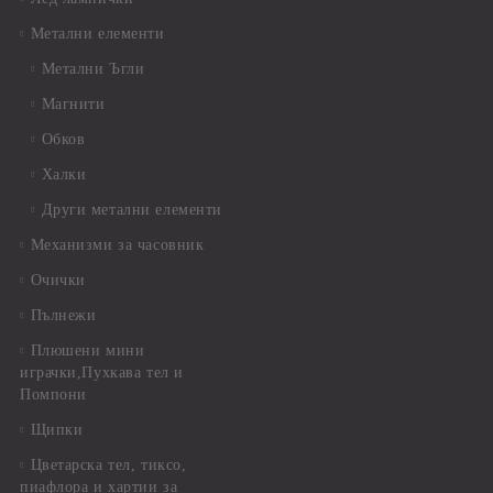
Метални елементи
Метални Ъгли
Магнити
Обков
Халки
Други метални елементи
Механизми за часовник
Очички
Пълнежи
Плюшени мини
играчки,Пухкава тел и
Помпони
Щипки
Цветарска тел, тиксо,
пиафлора и хартии за