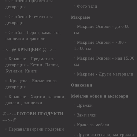
Сватбени Предмети за
Фото ъгли
декорация
Сватбени Елементи за
Макраме
декораци
Макраме Основи - до 6,00
Сватба - Перли, камъчета,
см
панделки и дантели
Макраме Основи - 7,00 -
15,00 см
--<--@ КРЪЩЕНЕ @-->--
Макраме Основи - над 15,00
Кръщене - Предмети за
см
декорация - Кутии, Папки,
Бутилки, Книги
Макраме - Други материали
Кръщене - Елементи за
Опаковки
декорация
Мебелен обков и аксесоари
Кръщене - Хартии, картони,
данели , панделки
Дръжки
@--:---ГОТОВИ ПРОДУКТИ
Закачалки
---:--@
Крака за мебели
Персанализирани подаръци
Други аксесоари, материали