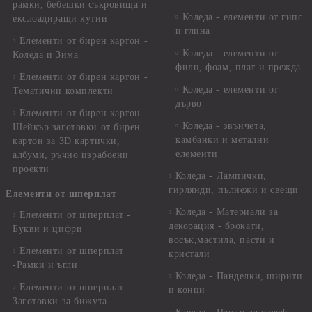
рамки, бебешки съкровища и
Коледа - елементи от гипс
екслоадиращи кутии
и глина
Елементи от бирен картон -
Коледа - елементи от
Коледа и Зима
филц, фоам, плат и прежда
Елементи от бирен картон -
Коледа - елементи от
Тематични комплекти
дърво
Елементи от бирен картон -
Коледа - звънчета,
Шейкър заготовки от бирен
камбанки и метални
картон за 3D картички,
елементи
албуми, ръчно израбоени
проекти
Коледа - Лампички,
гирлянди, пълнежи и свещи
Елементи от шперплат
Коледа - Материали за
Елементи от шперплат -
декорация - брокати,
Букви и цифри
восък,мастила, пасти и
Елементи от шперплат
кристали
-Рамки и ъгли
Коледа - Панделки, ширити
Елементи от шперплат -
и конци
Заготовки за бижута