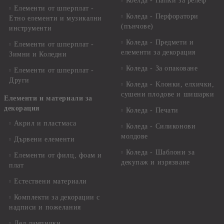
Коелда - Папки за релеф
Елементи от шперплат -
Коледа - Перфоратори
Етно елементи и музикални
(пънчове)
инструменти
Коледа - Предмети и
Елементи от шперплат -
елементи за декорация
Зимни и Коледни
Коледа - За опаковане
Елементи от шперплат -
Други
Коледа - Kлонки, елхички,
сушени плодове и шишарки
Елементи и материали за
декорация
Коледа - Печати
Акрил и пластмаса
Коледа - Силиконови
молдове
Дървени елементи
Коледа - Шаблони за
Елементи от филц, фоам и
декупаж и изрязване
плат
Естествени материали
Комплекти за декорации с
надписи и пожелания
Лед лампички