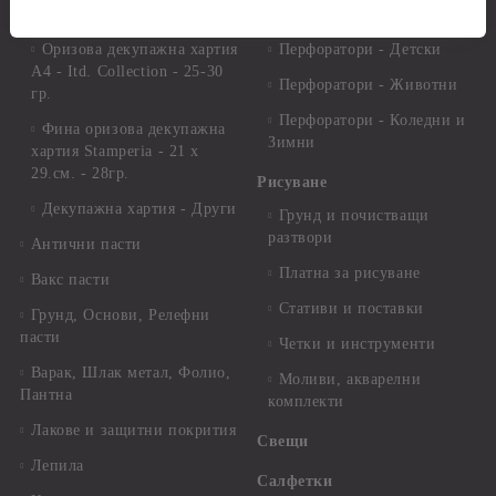
25-30 гр.
и клонки
Оризова декупажна хартия
Перфоратори - Детски
А4 - Itd. Collection - 25-30
Перфоратори - Животни
гр.
Перфоратори - Коледни и
Фина оризова декупажна
Зимни
хартия Stamperia - 21 х
29.см. - 28гр.
Рисуване
Декупажна хартия - Други
Грунд и почистващи
разтвори
Антични пасти
Платна за рисуване
Вакс пасти
Стативи и поставки
Грунд, Основи, Релефни
пасти
Четки и инструменти
Варак, Шлак метал, Фолио,
Моливи, акварелни
Пантна
комплекти
Лакове и защитни покрития
Свещи
Лепила
Салфетки