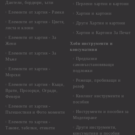
Дантели, бордюри, ъгли
Перлени хартии и картони
Елементи от хартия - Рамки
Хартии и картони
Елементи от хартия - Цветя,
Други Хартии и картони
листа и клони
Хартии и Картони За Печат
Елементи от хартия - За
Жени
Хоби инструменти и
консумативи
Елементи от хартия - За
Предпазни
Мъже
самовъзстановяващи
Елементи от хартия -
подложки
Морски
Режещи, пробиващи и
Елементи от хартия - Къщи,
релеф
Врати, Прозорци, Огради,
Квилинг инструменти и
Фенери
пособия
Елементи от хартия -
Инструменти и пособия за
Пътешествия и Фото моменти
Моделиране
Елементи то хартия -
Други инструменти,
Такове, табелки, етикети
консумативи и пособия