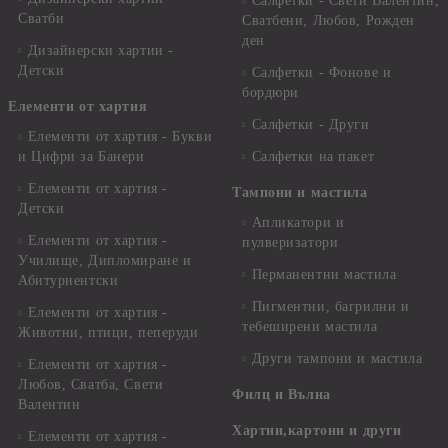
Салфетки - Свети Валентин,
Сватби
Сватбени, Любов, Рожден
ден
Дизайнерски хартии -
Детски
Салфетки - Фонове и
бордюри
Елементи от хартия
Салфетки - Други
Елементи от хартия - Букви
и Цифри за Банери
Салфетки на пакет
Елементи от хартия -
Тампони и мастила
Детски
Апликатори и
Елементи от хартия -
пулверизатори
Училище, Дипломиране и
Перманентни мастила
Абитуриентски
Пигментни, багрилни и
Елементи от хартия -
тебеширени мастила
Животни, птици, пеперуди
Други тампони и мастила
Елементи от хартия -
Любов, Сватба, Свети
Филц и Вълна
Валентин
Хартии,картони и други
Елементи от хартия -