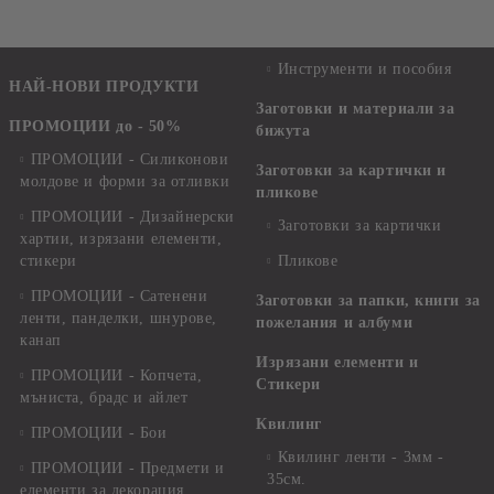
ИЗРЯЗВАНЕ - IN LOVE -
18 ЛИСТА
Инструменти и пособия
НАЙ-НОВИ ПРОДУКТИ
Заготовки и материали за
ПРОМОЦИИ до - 50%
бижута
ПРОМОЦИИ - Силиконови
Заготовки за картички и
молдове и форми за отливки
пликове
ПРОМОЦИИ - Дизайнерски
Заготовки за картички
хартии, изрязани елементи,
стикери
Пликове
ПРОМОЦИИ - Сатенени
Заготовки за папки, книги за
ленти, панделки, шнурове,
пожелания и албуми
канап
Изрязани елементи и
ПРОМОЦИИ - Копчета,
Стикери
мъниста, брадс и айлет
Квилинг
ПРОМОЦИИ - Бои
Квилинг ленти - 3мм -
ПРОМОЦИИ - Предмети и
35см.
елементи за декорация