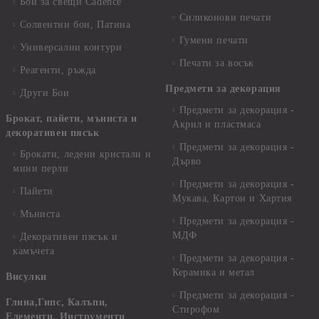
Бои за свещи Cadence
Силиконови печати
Солвентни бои, Патина
Гумени печати
Универсални контури
Печати за восък
Реагенти, ръжда
Предмети за декорация
Други Бои
Предмети за декорация -
Брокат, пайети, мъниста и
Акрил и пластмаса
декоративен пясък
Предмети за декорация -
Брокати, ледени кристали и
Дърво
мини перли
Предмети за декорация -
Пайети
Мукава, Картон и Хартия
Мъниста
Предмети за декорация -
МДФ
Декоративен пясък и
камъчета
Предмети за декорация -
Керамика и метал
Висулки
Предмети за декорация -
Глина,Гипс, Калъпи,
Стирофом
Елементи, Инструменти