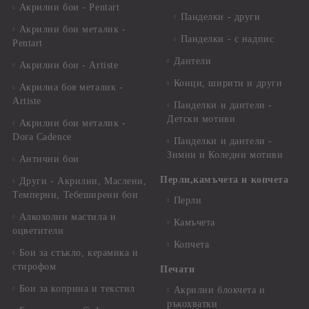
Акрилни бои - Pentart
Панделки - други
Акрилни бои металик -
Панделки - с надпис
Pentart
Дантели
Акрилни бои - Artiste
Конци, ширити и други
Акрилна боя металик -
Artiste
Панделки и дантели -
Детски мотиви
Акрилни бои металик -
Dora Cadence
Панделки и дантели -
Зимни и Коледни мотиви
Антични бои
Перли,камъчета и копчета
Други - Акрилни, Маслени,
Темперни, Тебеширени бои
Перли
Алкохолни мастила и
Камъчета
оцветители
Копчета
Бои за стъкло, керамика и
стирофом
Печати
Бои за коприна и текстил
Акрилни блокчета и
ръкохватки