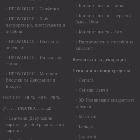
Квилинг ленти - микс
ПРОМОЦИИ - Салфетки
Квилинг ленти - перлени -
ПРОМОЦИИ - Хоби
3мм - 30см.
перфоратори, инструменти и
пособия
Квилинг ленти - 8мм
ПРОМОЦИИ - Платна за
Инструменти и пособия за
рисуване
квилинг
ПРОМОЦИИ - Полимерна
Комплекти за декорация
глина
Лепила и лепящи средства
ПРОМОЦИИ - Метални
Висулки за Декорация и
Лепила
Бижута
Лепящи ленти
OUTLET -50 % -60% -70%
3D Повдигащи квадратчета
и ленти
@-->-- СВАТБА --<--@
Магнити
Сватбени Декупажни
хартии, дизайнерски хартии,
Велкро
картони
Силикон