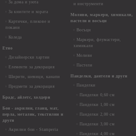
За дома и уюта
и инструменти
За книгите и хората
Моливи, маркери, химикали,
пастели и восъци
Картички, пликове и
покани
Восъци
Коледа
Маркери, флумастери,
химикали
Етно
Моливи
Дизайнерски хартии
Пастели
Елементи за декорация
Панделки, дантели и други
Ширити, шевици, канапи
Панделки
Предмети за декорация
Панделки 0,60 см
Брадс, айлетс, холдери
Панделки 1,00 см
Бои - акрилни, гланц, мат,
перла, металик, текстилни и
Панделки 2,00 см
други
Панделки 3,00 см
Акрилни бои - Stamperia
Панделки 4,00 см