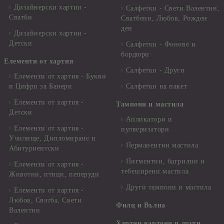
Дизайнерски хартии -
Салфетки - Свети Валентин,
Сватби
Сватбени, Любов, Рожден
ден
Дизайнерски хартии -
Детски
Салфетки - Фонове и
бордюри
Елементи от хартия
Салфетки - Други
Елементи от хартия - Букви
и Цифри за Банери
Салфетки на пакет
Елементи от хартия -
Тампони и мастила
Детски
Апликатори и
Елементи от хартия -
пулверизатори
Училище, Дипломиране и
Перманентни мастила
Абитуриентски
Пигментни, багрилни и
Елементи от хартия -
тебеширени мастила
Животни, птици, пеперуди
Други тампони и мастила
Елементи от хартия -
Любов, Сватба, Свети
Филц и Вълна
Валентин
Хартии,картони и други