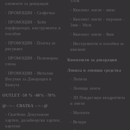
35см.
елементи за декорация
Квилинг ленти - микс
ПРОМОЦИИ - Салфетки
Квилинг ленти - перлени -
ПРОМОЦИИ - Хоби
3мм - 30см.
перфоратори, инструменти и
пособия
Квилинг ленти - 8мм
ПРОМОЦИИ - Платна за
Инструменти и пособия за
рисуване
квилинг
ПРОМОЦИИ - Полимерна
Комплекти за декорация
глина
Лепила и лепящи средства
ПРОМОЦИИ - Метални
Висулки за Декорация и
Лепила
Бижута
Лепящи ленти
OUTLET -50 % -60% -70%
3D Повдигащи квадратчета
и ленти
@-->-- СВАТБА --<--@
Магнити
Сватбени Декупажни
хартии, дизайнерски хартии,
Велкро
картони