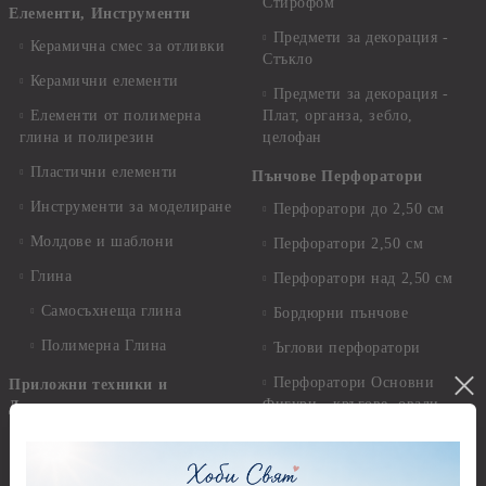
Стирофом
Елементи, Инструменти
Предмети за декорация -
Керамична смес за отливки
Стъкло
Керамични елементи
Предмети за декорация -
Елементи от полимерна
Плат, органза, зебло,
глина и полирезин
целофан
Пластични елементи
Пънчове Перфоратори
Инструменти за моделиране
Перфоратори до 2,50 см
Молдове и шаблони
Перфоратори 2,50 см
Глина
Перфоратори над 2,50 см
Самосъхнеща глина
Бордюрни пънчове
Полимерна Глина
Ъглови перфоратори
Перфоратори Основни
Приложни техники и
Фигури - кръгове, овали
Декупаж
Декупажна хартия
Перфоратори - Сърца и
звезди
Оризова декупажна