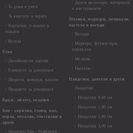
Други аксесоари, материали
За дома и уюта
и инструменти
За книгите и хората
Моливи, маркери, химикали,
пастели и восъци
Картички, пликове и
покани
Восъци
Коледа
Маркери, флумастери,
химикали
Етно
Моливи
Дизайнерски хартии
Пастели
Елементи за декорация
Панделки, дантели и други
Ширити, шевици, канапи
Панделки
Предмети за декорация
Панделки 0,60 см
Брадс, айлетс, холдери
Панделки 1,00 см
Бои - акрилни, гланц, мат,
перла, металик, текстилни и
Панделки 2,00 см
други
Панделки 3,00 см
Акрилни бои - Stamperia