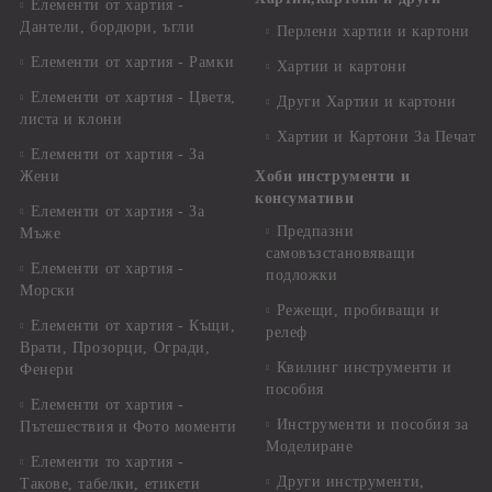
Елементи от хартия -
Дантели, бордюри, ъгли
Перлени хартии и картони
Елементи от хартия - Рамки
Хартии и картони
Елементи от хартия - Цветя,
Други Хартии и картони
листа и клони
Хартии и Картони За Печат
Елементи от хартия - За
Жени
Хоби инструменти и
консумативи
Елементи от хартия - За
Предпазни
Мъже
самовъзстановяващи
Елементи от хартия -
подложки
Морски
Режещи, пробиващи и
Елементи от хартия - Къщи,
релеф
Врати, Прозорци, Огради,
Квилинг инструменти и
Фенери
пособия
Елементи от хартия -
Инструменти и пособия за
Пътешествия и Фото моменти
Моделиране
Елементи то хартия -
Други инструменти,
Такове, табелки, етикети