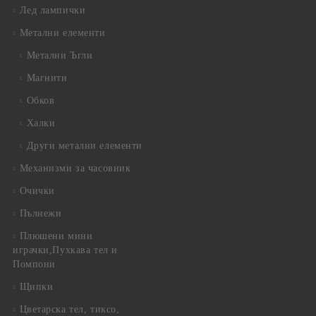
Лед лампички
Метални елементи
Метални Ъгли
Магнити
Обков
Халки
Други метални елементи
Механизми за часовник
Очички
Пълнежи
Плюшени мини
играчки,Пухкава тел и
Помпони
Щипки
Цветарска тел, тиксо,