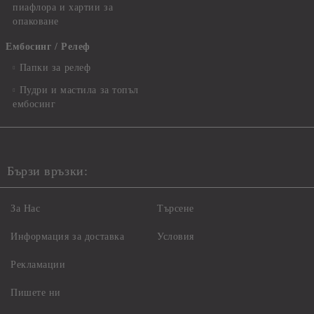
пиафлора и хартии за
опаковане
Ембосинг / Релеф
Папки за релеф
Пудри и мастила за топъл
ембосинг
Бързи връзки:
За Нас
Търсене
Информация за доставка
Условия
Рекламации
Пишете ни