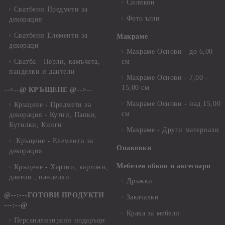
Силикон
Сватбени Предмети за
Фото ъгли
декорация
Сватбени Елементи за
Макраме
декораци
Макраме Основи - до 6,00
Сватба - Перли, камъчета,
см
панделки и дантели
Макраме Основи - 7,00 -
15,00 см
--<--@ КРЪЩЕНЕ @-->--
Макраме Основи - над 15,00
Кръщене - Предмети за
см
декорация - Кутии, Папки,
Бутилки, Книги
Макраме - Други материали
Кръщене - Елементи за
Опаковки
декорация
Мебелен обков и аксесоари
Кръщене - Хартии, картони,
данели , панделки
Дръжки
@--:---ГОТОВИ ПРОДУКТИ
Закачалки
---:--@
Крака за мебели
Персанализирани подаръци