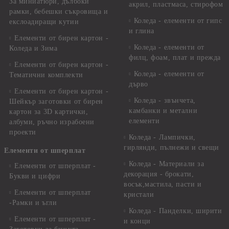
За миниатюри, дълбоки
акрил, пластмаса, стирофом
рамки, бебешки съкровища и
Коледа - елементи от гипс
екслоадиращи кутии
и глина
Елементи от бирен картон -
Коледа - елементи от
Коледа и Зима
филц, фоам, плат и прежда
Елементи от бирен картон -
Коледа - елементи от
Тематични комплекти
дърво
Елементи от бирен картон -
Коледа - звънчета,
Шейкър заготовки от бирен
камбанки и метални
картон за 3D картички,
елементи
албуми, ръчно израбоени
проекти
Коледа - Лампички,
гирлянди, пълнежи и свещи
Елементи от шперплат
Коледа - Материали за
Елементи от шперплат -
декорация - брокати,
Букви и цифри
восък,мастила, пасти и
Елементи от шперплат
кристали
-Рамки и ъгли
Коледа - Панделки, ширити
Елементи от шперплат -
и конци