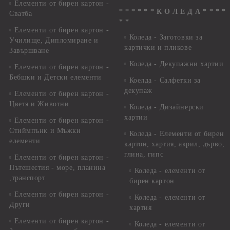
Елементи от бирен картон -
* * * * * * К О Л Е Д А * * * *
Сватба
* *
Елементи от бирен картон -
Коледа - Заготовки за
Училище, Дипломиране и
картички и пликове
Завършване
Коледа - Декупажни хартии
Елементи от бирен картон -
Бебшки и Детски елементи
Коелда - Салфетки за
декупаж
Елементи от бирен картон -
Цветя и Животни
Коледа - Дизайнерски
хартии
Елементи от бирен картон -
Стиймпънк и Мъжки
Коледа - Eлементи от бирен
елементи
картон, хартия, акрил, дърво,
глина, гипс
Елементи от бирен картон -
Пътешестия - море, планина
Коледа - елементи от
,транспорт
бирен картон
Елементи от бирен картон -
Коледа - елементи от
Други
хартия
Елементи от бирен картон -
Коледа - елементи от