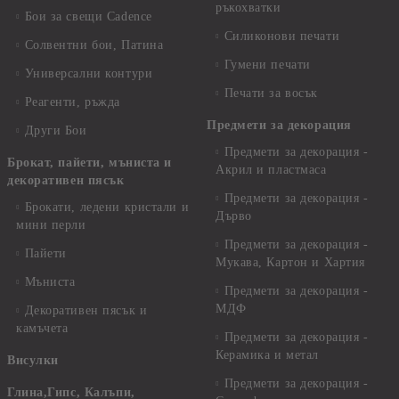
ръкохватки
Бои за свещи Cadence
Силиконови печати
Солвентни бои, Патина
Гумени печати
Универсални контури
Печати за восък
Реагенти, ръжда
Предмети за декорация
Други Бои
Предмети за декорация -
Брокат, пайети, мъниста и
Акрил и пластмаса
декоративен пясък
Предмети за декорация -
Брокати, ледени кристали и
Дърво
мини перли
Предмети за декорация -
Пайети
Мукава, Картон и Хартия
Мъниста
Предмети за декорация -
МДФ
Декоративен пясък и
камъчета
Предмети за декорация -
Керамика и метал
Висулки
Предмети за декорация -
Глина,Гипс, Калъпи,