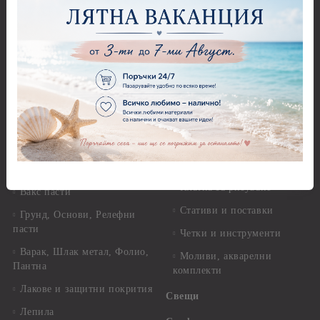
хартия А4 - Alchemy of Art -
Перфоратори - Цветя, листа
25-30 гр.
и клонки
Оризова декупажна хартия
Перфоратори - Детски
А4 - Itd. Collection - 25-30
Перфоратори - Животни
гр.
Перфоратори - Коледни и
Фина оризова декупажна
Зимни
хартия Stamperia - 21 х
29.см. - 28гр.
Рисуване
Декупажна хартия - Други
Грунд и почистващи
разтвори
Антични пасти
Платна за рисуване
Вакс пасти
Стативи и поставки
Грунд, Основи, Релефни
пасти
Четки и инструменти
Варак, Шлак метал, Фолио,
Моливи, акварелни
Пантна
комплекти
Лакове и защитни покрития
Свещи
Лепила