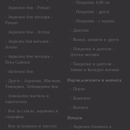
Панделки 4,00 см
Акрилни бои - Pentart
Панделки - други
Акрилни бои металик -
Панделки - с надпис
Pentart
Дантели
Акрилни бои - Artiste
Конци, ширити и други
Акрилна боя металик -
Artiste
Панделки и дантели -
Детски мотиви
Акрилни бои металик -
Dora Cadence
Панделки и дантели -
Зимни и Коледни мотиви
Антични бои
Перли,камъчета и копчета
Други - Акрилни, Маслени,
Темперни, Тебеширени бои
Перли
Алкохолни мастила и
Камъчета
оцветители
Копчета
Бои за стъкло, керамика и
стирофом
Печати
Бои за коприна и текстил
Акрилни блокчета и