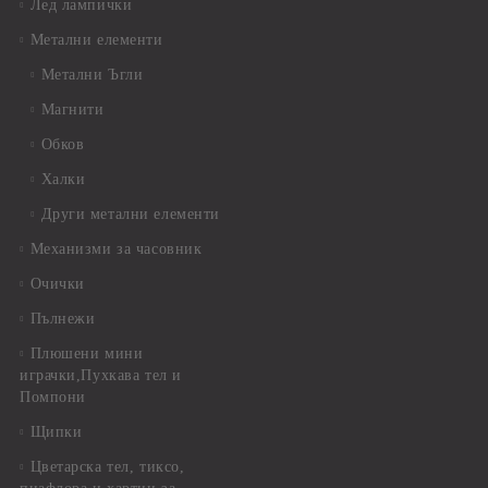
Лед лампички
Метални елементи
Метални Ъгли
Магнити
Обков
Халки
Други метални елементи
Механизми за часовник
Очички
Пълнежи
Плюшени мини
играчки,Пухкава тел и
Помпони
Щипки
Цветарска тел, тиксо,