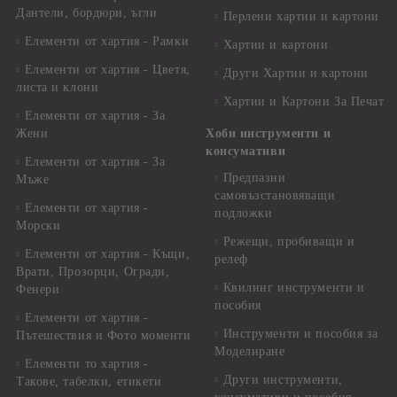
Дантели, бордюри, ъгли
Перлени хартии и картони
Елементи от хартия - Рамки
Хартии и картони
Елементи от хартия - Цветя,
Други Хартии и картони
листа и клони
Хартии и Картони За Печат
Елементи от хартия - За
Жени
Хоби инструменти и
консумативи
Елементи от хартия - За
Предпазни
Мъже
самовъзстановяващи
Елементи от хартия -
подложки
Морски
Режещи, пробиващи и
Елементи от хартия - Къщи,
релеф
Врати, Прозорци, Огради,
Квилинг инструменти и
Фенери
пособия
Елементи от хартия -
Инструменти и пособия за
Пътешествия и Фото моменти
Моделиране
Елементи то хартия -
Други инструменти,
Такове, табелки, етикети