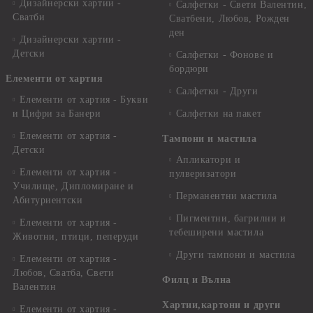
Дизайнерски хартии -
Салфетки - Свети Валентин,
Сватби
Сватбени, Любов, Рожден
ден
Дизайнерски хартии -
Детски
Салфетки - Фонове и
бордюри
Елементи от хартия
Салфетки - Други
Елементи от хартия - Букви
и Цифри за Банери
Салфетки на пакет
Елементи от хартия -
Тампони и мастила
Детски
Апликатори и
Елементи от хартия -
пулверизатори
Училище, Дипломиране и
Перманентни мастила
Абитуриентски
Пигментни, багрилни и
Елементи от хартия -
тебеширени мастила
Животни, птици, пеперуди
Други тампони и мастила
Елементи от хартия -
Любов, Сватба, Свети
Филц и Вълна
Валентин
Хартии,картони и други
Елементи от хартия -