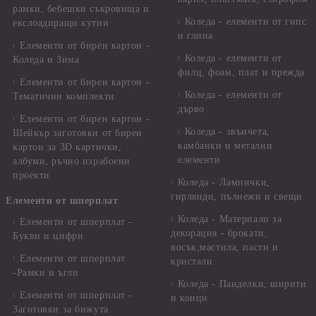
рамки, бебешки съкровища и
Коледа - елементи от гипс
екслоадиращи кутии
и глина
Елементи от бирен картон -
Коледа - елементи от
Коледа и Зима
филц, фоам, плат и прежда
Елементи от бирен картон -
Коледа - елементи от
Тематични комплекти
дърво
Елементи от бирен картон -
Коледа - звънчета,
Шейкър заготовки от бирен
камбанки и метални
картон за 3D картички,
елементи
албуми, ръчно израбоени
проекти
Коледа - Лампички,
гирлянди, пълнежи и свещи
Елементи от шперплат
Коледа - Материали за
Елементи от шперплат -
декорация - брокати,
Букви и цифри
восък,мастила, пасти и
Елементи от шперплат
кристали
-Рамки и ъгли
Коледа - Панделки, ширити
Елементи от шперплат -
и конци
Заготовки за бижута