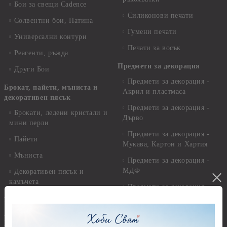
Бои за свещи Cadence
Силиконови печати
Солвентни бои, Патина
Гумени печати
Универсални контури
Печати за восък
Реагенти, ръжда
Предмети за декорация
Други Бои
Предмети за декорация -
Брокат, пайети, мъниста и
Акрил и пластмаса
декоративен пясък
Предмети за декорация -
Брокати, ледени кристали и
Дърво
мини перли
Предмети за декорация -
Пайети
Мукава, Картон и Хартия
Мъниста
Предмети за декорация -
МДФ
Декоративен пясък и
камъчета
Предмети за декорация -
Керамика и метал
Висулки
Предмети за декорация -
Глина,Гипс, Калъпи,
Стирофом