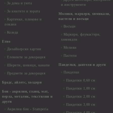
За дома и уюта
и инструменти
За книгите и хората
Моливи, маркери, химикали,
пастели и восъци
Картички, пликове и
покани
Восъци
Коледа
Маркери, флумастери,
химикали
Етно
Моливи
Дизайнерски хартии
Пастели
Елементи за декорация
Панделки, дантели и други
Ширити, шевици, канапи
Панделки
Предмети за декорация
Панделки 0,60 см
Брадс, айлетс, холдери
Панделки 1,00 см
Бои - акрилни, гланц, мат,
перла, металик, текстилни и
Панделки 2,00 см
други
Панделки 3,00 см
Акрилни бои - Stamperia
Панделки 4,00 см