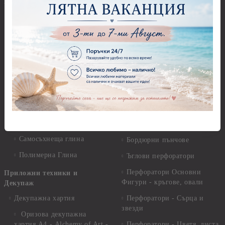
Елементи, Инструменти
Предмети за декорация -
Керамична смес за отливки
Стъкло
Керамични елементи
Предмети за декорация -
Елементи от полимерна
Плат, органза, зебло,
глина и полирезин
целофан
Пластични елементи
Пънчове Перфоратори
Инструменти за моделиране
Перфоратори до 2,50 см
Молдове и шаблони
Перфоратори 2,50 см
Глина
Перфоратори над 2,50 см
Самосъхнеща глина
Бордюрни пънчове
Полимерна Глина
Ъглови перфоратори
Перфоратори Основни
Приложни техники и
Фигури - кръгове, овали
Декупаж
Декупажна хартия
Перфоратори - Сърца и
звезди
Оризова декупажна
хартия А4 - Alchemy of Art -
Перфоратори - Цветя, листа