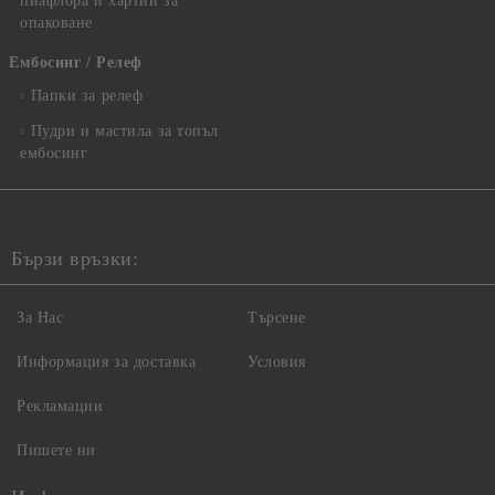
пиафлора и хартии за
опаковане
Ембосинг / Релеф
Папки за релеф
Пудри и мастила за топъл
ембосинг
Бързи връзки:
За Нас
Търсене
Информация за доставка
Условия
Рекламации
Пишете ни