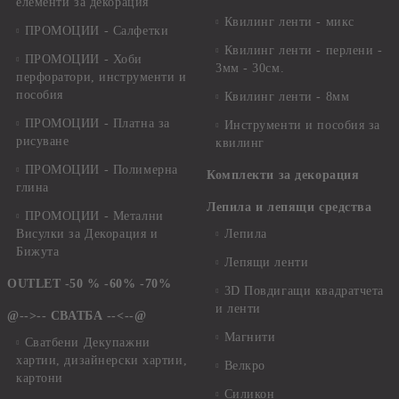
елементи за декорация
Квилинг ленти - микс
ПРОМОЦИИ - Салфетки
Квилинг ленти - перлени -
ПРОМОЦИИ - Хоби
3мм - 30см.
перфоратори, инструменти и
пособия
Квилинг ленти - 8мм
ПРОМОЦИИ - Платна за
Инструменти и пособия за
рисуване
квилинг
ПРОМОЦИИ - Полимерна
Комплекти за декорация
глина
Лепила и лепящи средства
ПРОМОЦИИ - Метални
Висулки за Декорация и
Лепила
Бижута
Лепящи ленти
OUTLET -50 % -60% -70%
3D Повдигащи квадратчета
и ленти
@-->-- СВАТБА --<--@
Магнити
Сватбени Декупажни
хартии, дизайнерски хартии,
Велкро
картони
Силикон