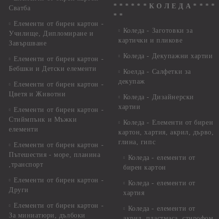
* * * * * * К О Л Е Д А * * * *
Сватба
* *
Елементи от бирен картон -
Коледа - Заготовки за
Училище, Дипломиране и
картички и пликове
Завършване
Коледа - Декупажни хартии
Елементи от бирен картон -
Бебшки и Детски елементи
Коелда - Салфетки за
декупаж
Елементи от бирен картон -
Цветя и Животни
Коледа - Дизайнерски
хартии
Елементи от бирен картон -
Стиймпънк и Мъжки
Коледа - Eлементи от бирен
елементи
картон, хартия, акрил, дърво,
глина, гипс
Елементи от бирен картон -
Пътешестия - море, планина
Коледа - елементи от
,транспорт
бирен картон
Елементи от бирен картон -
Коледа - елементи от
Други
хартия
Елементи от бирен картон -
Коледа - елементи от
За миниатюри, дълбоки
акрил, пластмаса, стирофом