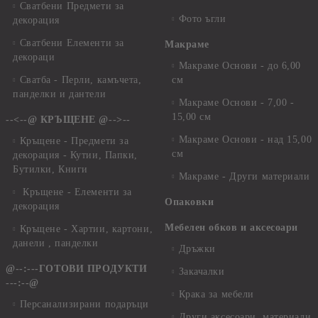
Сватбени Предмети за
Фото ъгли
декорация
Сватбени Елементи за
Макраме
декораци
Макраме Основи - до 6,00
Сватба - Перли, камъчета,
см
панделки и дантели
Макраме Основи - 7,00 -
15,00 см
--<--@ КРЪЩЕНЕ @-->--
Макраме Основи - над 15,00
Кръщене - Предмети за
см
декорация - Кутии, Папки,
Бутилки, Книги
Макраме - Други материали
Кръщене - Елементи за
Опаковки
декорация
Мебелен обков и аксесоари
Кръщене - Хартии, картони,
данели , панделки
Дръжки
@--:---ГОТОВИ ПРОДУКТИ
Закачалки
---:--@
Крака за мебели
Персанализирани подаръци
Други аксесоари, материали