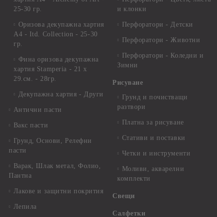
25-30 гр.
и клонки
Оризова декупажна хартия
Перфоратори - Детски
А4 - Itd. Collection - 25-30
Перфоратори - Животни
гр.
Перфоратори - Коледни и
Фина оризова декупажна
Зимни
хартия Stamperia - 21 х
29.см. - 28гр.
Рисуване
Декупажна хартия - Други
Грунд и почистващи
разтвори
Антични пасти
Платна за рисуване
Вакс пасти
Стативи и поставки
Грунд, Основи, Релефни
пасти
Четки и инструменти
Варак, Шлак метал, Фолио,
Моливи, акварелни
Пантна
комплекти
Лакове и защитни покрития
Свещи
Лепила
Салфетки