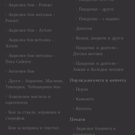
Акрилни бои - Pentart
Панделки - други
Акрилни бои металик -
Панделки - с надпис
Pentart
Дантели
Акрилни бои - Artiste
Конци, ширити и други
Акрилна боя металик -
Artiste
Панделки и дантели -
Детски мотиви
Акрилни бои металик -
Dora Cadence
Панделки и дантели -
Зимни и Коледни мотиви
Антични бои
Перли,камъчета и копчета
Други - Акрилни, Маслени,
Темперни, Тебеширени бои
Перли
Алкохолни мастила и
Камъчета
оцветители
Копчета
Бои за стъкло, керамика и
стирофом
Печати
Бои за коприна и текстил
Акрилни блокчета и
ръкохватки