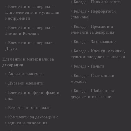
Коелда - Папки за релеф
Елементи от шперплат -
Коледа - Перфоратори
Етно елементи и музикални
(пънчове)
инструменти
Коледа - Предмети и
Елементи от шперплат -
елементи за декорация
Зимни и Коледни
Коледа - За опаковане
Елементи от шперплат -
Други
Коледа - Kлонки, елхички,
сушени плодове и шишарки
Елементи и материали за
декорация
Коледа - Печати
Акрил и пластмаса
Коледа - Силиконови
молдове
Дървени елементи
Коледа - Шаблони за
Елементи от филц, фоам и
декупаж и изрязване
плат
Естествени материали
Комплекти за декорации с
надписи и пожелания