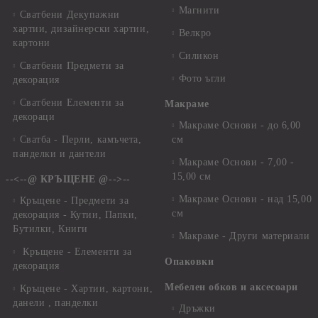
Магнити
Сватбени Декупажни
хартии, дизайнерски хартии,
Велкро
картони
Силикон
Сватбени Предмети за
Фото ъгли
декорация
Сватбени Елементи за
Макраме
декораци
Макраме Основи - до 6,00
Сватба - Перли, камъчета,
см
панделки и дантели
Макраме Основи - 7,00 -
15,00 см
--<--@ КРЪЩЕНЕ @-->--
Макраме Основи - над 15,00
Кръщене - Предмети за
см
декорация - Кутии, Папки,
Бутилки, Книги
Макраме - Други материали
Кръщене - Елементи за
Опаковки
декорация
Мебелен обков и аксесоари
Кръщене - Хартии, картони,
данели , панделки
Дръжки