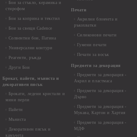
Бои за стъкло, керамика и
стирофом
Печати
Бои за коприна и текстил
Акрилни блокчета и
ръкохватки
Бои за свещи Cadence
Силиконови печати
Солвентни бои, Патина
Гумени печати
Универсални контури
Печати за восък
Реагенти, ръжда
Предмети за декорация
Други Бои
Предмети за декорация -
Брокат, пайети, мъниста и
Акрил и пластмаса
декоративен пясък
Предмети за декорация -
Брокати, ледени кристали и
Дърво
мини перли
Предмети за декорация -
Пайети
Мукава, Картон и Хартия
Мъниста
Предмети за декорация -
МДФ
Декоративен пясък и
камъчета