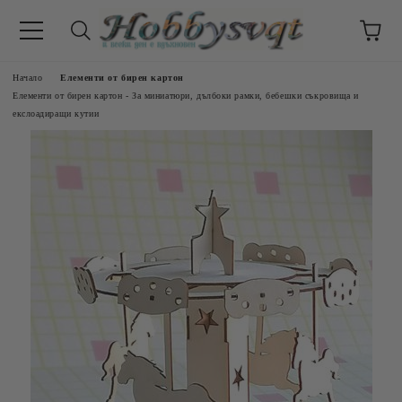
Начало
Елементи от бирен картон
Елементи от бирен картон - За миниатюри, дълбоки рамки, бебешки съкровища и
екслоадиращи кутии