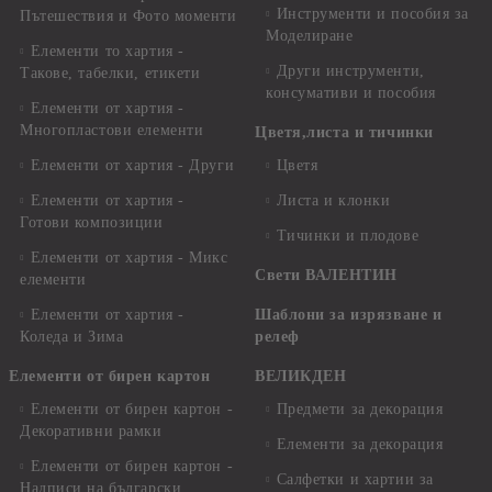
Инструменти и пособия за
Пътешествия и Фото моменти
Моделиране
Елементи то хартия -
Други инструменти,
Такове, табелки, етикети
консумативи и пособия
Елементи от хартия -
Многопластови елементи
Цветя,листа и тичинки
Елементи от хартия - Други
Цветя
Елементи от хартия -
Листа и клонки
Готови композиции
Тичинки и плодове
Елементи от хартия - Микс
Свети ВАЛЕНТИН
елементи
Елементи от хартия -
Шаблони за изрязване и
Коледа и Зима
релеф
Елементи от бирен картон
ВЕЛИКДЕН
Елементи от бирен картон -
Предмети за декорация
Декоративни рамки
Елементи за декорация
Елементи от бирен картон -
Салфетки и хартии за
Надписи на български