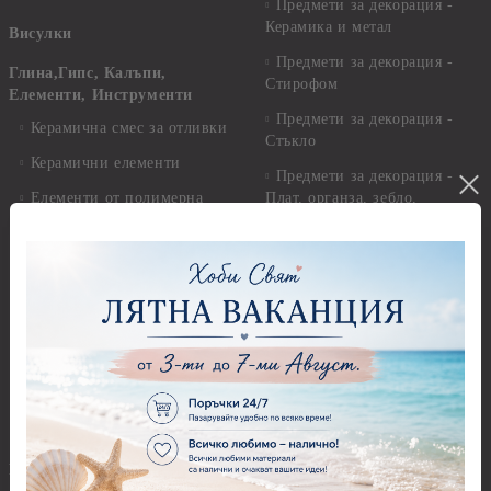
Предмети за декорация -
Керамика и метал
Висулки
Предмети за декорация -
Глина,Гипс, Калъпи,
Стирофом
Елементи, Инструменти
Предмети за декорация -
Керамична смес за отливки
Стъкло
Керамични елементи
Предмети за декорация -
Елементи от полимерна
Плат, органза, зебло,
глина и полирезин
целофан
Пластични елементи
Пънчове Перфоратори
Инструменти за моделиране
Перфоратори до 2,50 см
Молдове и шаблони
Перфоратори 2,50 см
Глина
Перфоратори над 2,50 см
Самосъхнеща глина
Бордюрни пънчове
Полимерна Глина
Ъглови перфоратори
Перфоратори Основни
Приложни техники и
Фигури - кръгове, овали