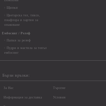
Помпони
Щипки
Цветарска тел, тиксо,
пиафлора и хартии за
опаковане
Ембосинг / Релеф
Папки за релеф
Пудри и мастила за топъл
ембосинг
Бързи връзки:
За Нас
Търсене
Информация за доставка
Условия