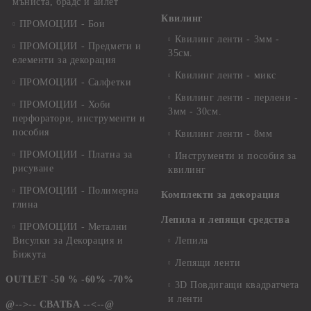
мъниста, брадс и айлет
Квилинг
ПРОМОЦИИ - Бои
Квилинг ленти - 3мм -
ПРОМОЦИИ - Предмети и
35см.
елементи за декорация
Квилинг ленти - микс
ПРОМОЦИИ - Салфетки
Квилинг ленти - перлени -
ПРОМОЦИИ - Хоби
3мм - 30см.
перфоратори, инструменти и
пособия
Квилинг ленти - 8мм
ПРОМОЦИИ - Платна за
Инструменти и пособия за
рисуване
квилинг
ПРОМОЦИИ - Полимерна
Комплекти за декорация
глина
Лепила и лепящи средства
ПРОМОЦИИ - Метални
Висулки за Декорация и
Лепила
Бижута
Лепящи ленти
OUTLET -50 % -60% -70%
3D Повдигащи квадратчета
и ленти
@-->-- СВАТБА --<--@