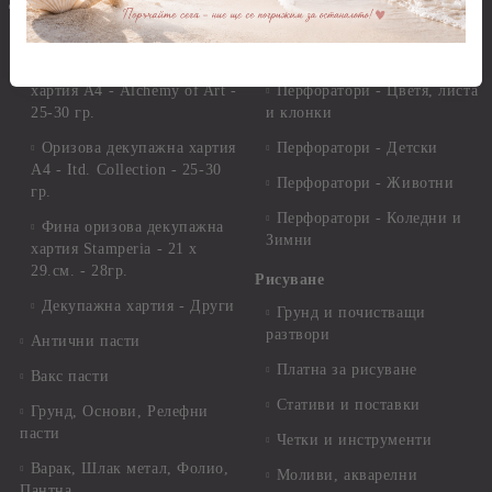
Декупаж
Декупажна хартия
Перфоратори - Сърца и
звезди
Оризова декупажна
хартия А4 - Alchemy of Art -
Перфоратори - Цветя, листа
25-30 гр.
и клонки
Оризова декупажна хартия
Перфоратори - Детски
А4 - Itd. Collection - 25-30
Перфоратори - Животни
гр.
Перфоратори - Коледни и
Фина оризова декупажна
Зимни
хартия Stamperia - 21 х
29.см. - 28гр.
Рисуване
Декупажна хартия - Други
Грунд и почистващи
разтвори
Антични пасти
Платна за рисуване
Вакс пасти
Стативи и поставки
Грунд, Основи, Релефни
пасти
Четки и инструменти
Варак, Шлак метал, Фолио,
Моливи, акварелни
Пантна