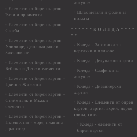
декупаж
Елементи от бирен картон -
Шлак метали и фолио за
Ъгли и орнаменти
позлата
Елементи от бирен картон -
* * * * * * К О Л Е Д А * * * *
Сватба
* *
Елементи от бирен картон -
Коледа - Заготовки за
Училище, Дипломиране и
картички и пликове
Завършване
Коледа - Декупажни хартии
Елементи от бирен картон -
Бебшки и Детски елементи
Коелда - Салфетки за
декупаж
Елементи от бирен картон -
Цветя и Животни
Коледа - Дизайнерски
хартии
Елементи от бирен картон -
Стиймпънк и Мъжки
Коледа - Eлементи от бирен
елементи
картон, хартия, акрил, дърво,
глина, гипс
Елементи от бирен картон -
Пътешестия - море, планина
Коледа - елементи от
,транспорт
бирен картон