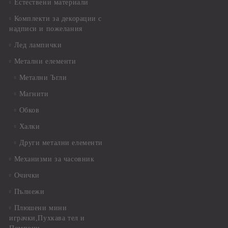
Естествени материали
Комплекти за декорации с
надписи и пожелания
Лед лампички
Метални елементи
Метални Ъгли
Магнити
Обков
Халки
Други метални елементи
Механизми за часовник
Очички
Пълнежи
Плюшени мини
играчки,Пухкава тел и