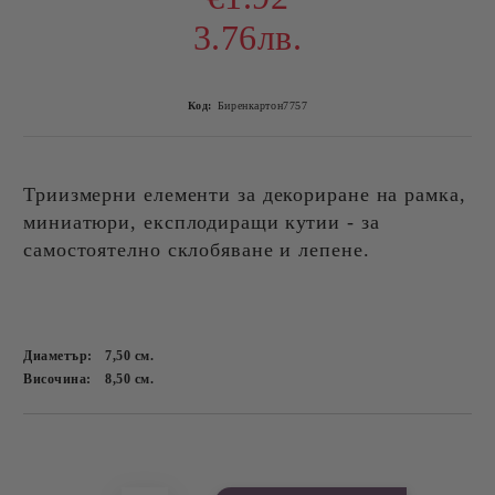
3.76лв.
Код:
Биренкартон7757
Триизмерни елементи за декориране на рамка,
миниaтюри, експлодиращи
кутии - за
самостоятелно склобяване и лепене.
Диаметър:
7,50
см.
Височина:
8,50
см.
Добави в желани