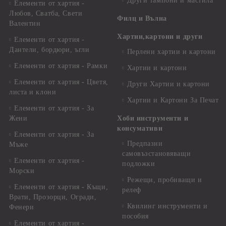
Други тампони и мастила
Елементи от хартия -
Любов, Сватба, Свети
Филц и Вълна
Валентин
Хартии,картони и други
Елементи от хартия -
Дантели, бордюри, ъгли
Перлени хартии и картони
Елементи от хартия - Рамки
Хартии и картони
Елементи от хартия - Цветя,
Други Хартии и картони
листа и клони
Хартии и Картони За Печат
Елементи от хартия - За
Жени
Хоби инструменти и
консумативи
Елементи от хартия - За
Предпазни
Мъже
самовъзстановяващи
Елементи от хартия -
подложки
Морски
Режещи, пробиващи и
Елементи от хартия - Къщи,
релеф
Врати, Прозорци, Огради,
Квилинг инструменти и
Фенери
пособия
Елементи от хартия -