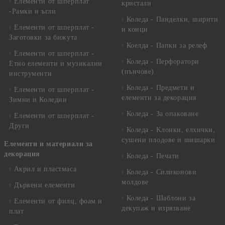
Елементи от шперплат
кристали
-Рамки и ъгли
Коледа - Панделки, ширити
Елементи от шперплат -
и конци
Заготовки за бижута
Коелда - Папки за релеф
Елементи от шперплат -
Коледа - Перфоратори
Етно елементи и музикални
(пънчове)
инструменти
Коледа - Предмети и
Елементи от шперплат -
елементи за декорация
Зимни и Коледни
Коледа - За опаковане
Елементи от шперплат -
Други
Коледа - Kлонки, елхички,
сушени плодове и шишарки
Елементи и материали за
декорация
Коледа - Печати
Акрил и пластмаса
Коледа - Силиконови
молдове
Дървени елементи
Коледа - Шаблони за
Елементи от филц, фоам и
декупаж и изрязване
плат