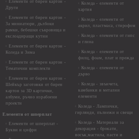
Елементи от бирен картон -
Коледа - елементи от
Други
хартия
Елементи от бирен картон -
Коледа - елементи от
За миниатюри, дълбоки
акрил, пластмаса, стирофом
рамки, бебешки съкровища и
Коледа - елементи от гипс
екслоадиращи кутии
и глина
Елементи от бирен картон -
Коледа - елементи от
Коледа и Зима
филц, фоам, плат и прежда
Елементи от бирен картон -
Коледа - елементи от
Тематични комплекти
дърво
Елементи от бирен картон -
Коледа - звънчета,
Шейкър заготовки от бирен
камбанки и метални
картон за 3D картички,
елементи
албуми, ръчно израбоени
проекти
Коледа - Лампички,
гирлянди, пълнежи и свещи
Елементи от шперплат
Коледа - Материали за
Елементи от шперплат -
декорация - брокати,
Букви и цифри
восък,мастила, пасти и