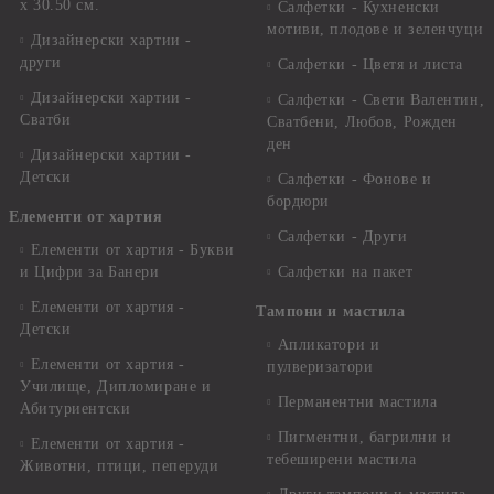
x 30.50 см.
Салфетки - Кухненски
мотиви, плодове и зеленчуци
Дизайнерски хартии -
други
Салфетки - Цветя и листа
Дизайнерски хартии -
Салфетки - Свети Валентин,
Сватби
Сватбени, Любов, Рожден
ден
Дизайнерски хартии -
Детски
Салфетки - Фонове и
бордюри
Елементи от хартия
Салфетки - Други
Елементи от хартия - Букви
и Цифри за Банери
Салфетки на пакет
Елементи от хартия -
Тампони и мастила
Детски
Апликатори и
Елементи от хартия -
пулверизатори
Училище, Дипломиране и
Перманентни мастила
Абитуриентски
Пигментни, багрилни и
Елементи от хартия -
тебеширени мастила
Животни, птици, пеперуди