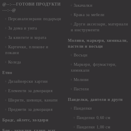
@--:---ГОТОВИ ПРОДУКТИ
Закачалки
---:--@
Крака за мебели
Персанализирани подаръци
Други аксесоари, материали
За дома и уюта
и инструменти
За книгите и хората
Моливи, маркери, химикали,
пастели и восъци
Картички, пликове и
покани
Восъци
Коледа
Маркери, флумастери,
химикали
Етно
Моливи
Дизайнерски хартии
Пастели
Елементи за декорация
Панделки, дантели и други
Ширити, шевици, канапи
Панделки
Предмети за декорация
Панделки 0,60 см
Брадс, айлетс, холдери
Панделки 1,00 см
Бои - акрилни, гланц, мат,