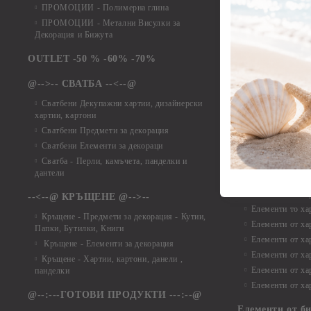
ПРОМОЦИИ - Полимерна глина
Елементи от ха
ПРОМОЦИИ - Метални Висулки за
Елементи от ха
Декорация и Бижута
Елементи от ха
Елементи от ха
OUTLET -50 % -60% -70%
Елементи от ха
@-->-- СВАТБА --<--@
Елементи от ха
Елементи от ха
Сватбени Декупажни хартии, дизайнерски
хартии, картони
Елементи от ха
Сватбени Предмети за декорация
Елементи от ха
Сватбени Елементи за декораци
Елементи от ха
Сватба - Перли, камъчета, панделки и
Елементи от ха
дантели
Елементи от ха
Елементи от ха
--<--@ КРЪЩЕНЕ @-->--
Елементи то хар
Кръщене - Предмети за декорация - Кутии,
Елементи от ха
Папки, Бутилки, Книги
Елементи от ха
Кръщене - Елементи за декорация
Елементи от ха
Кръщене - Хартии, картони, данели ,
Елементи от ха
панделки
Елементи от ха
@--:---ГОТОВИ ПРОДУКТИ ---:--@
Елементи от б