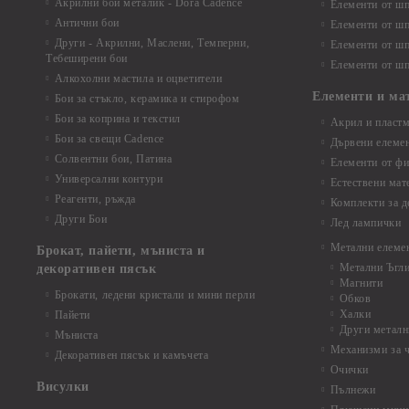
Акрилни бои металик - Dora Cadence
Елементи от шп
Антични бои
Елементи от шп
Други - Акрилни, Маслени, Темперни,
Елементи от шп
Тебеширени бои
Елементи от шп
Алкохолни мастила и оцветители
Елементи и ма
Бои за стъкло, керамика и стирофом
Бои за коприна и текстил
Акрил и пластм
Бои за свещи Cadence
Дървени елеме
Солвентни бои, Патина
Елементи от фи
Универсални контури
Естествени мат
Реагенти, ръжда
Комплекти за д
Други Бои
Лед лампички
Метални елеме
Брокат, пайети, мъниста и
Метални Ъгл
декоративен пясък
Магнити
Брокати, ледени кристали и мини перли
Обков
Халки
Пайети
Други металн
Мъниста
Механизми за 
Декоративен пясък и камъчета
Очички
Висулки
Пълнежи