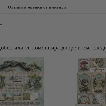
Отзиви и оценка от клиенти
и.
добен или се комбинира добре и със следн