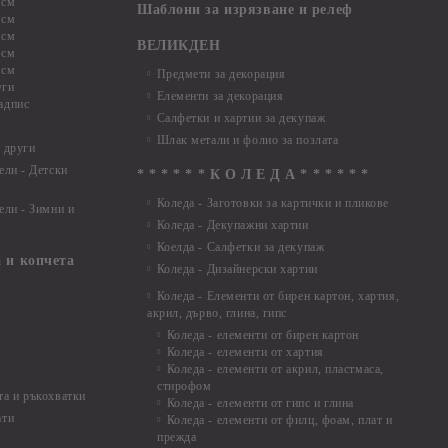
 см
Шаблони за изрязване и релеф
 см
 см
ВЕЛИКДЕН
 см
 см
Предмети за декорация
уги
Елементи за декорация
адпис
Салфетки и хартии за декупаж
Шлак метали и фолио за позлата
 други
ели - Детски
* * * * * * К О Л Е Д А * * * * * *
Коледа - Заготовки за картички и пликове
ели - Зимни и
Коледа - Декупажни хартии
Коелда - Салфетки за декупаж
 и копчета
Коледа - Дизайнерски хартии
Коледа - Eлементи от бирен картон, хартия,
акрил, дърво, глина, гипс
Коледа - елементи от бирен картон
Коледа - елементи от хартия
Коледа - елементи от акрил, пластмаса,
стирофом
а и ръкохватки
Коледа - елементи от гипс и глина
ати
Коледа - елементи от филц, фоам, плат и
прежда