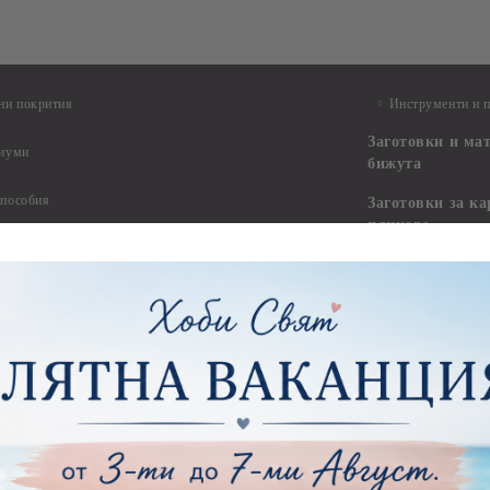
ни покрития
Инструменти и 
Заготовки и ма
диуми
бижута
 пособия
Заготовки за к
пликове
артии
Заготовки за ка
тии - 15.20 х 15.20 см.
Пликове
тии - 20.30 х 20.30 см.
тии - 30.50 х 30.50 см.
Заготовки за па
пожелания и ал
ртии - 21,00 х 29,70 см
тии - 15.20 x 30.50 см.
Изрязани елеме
ртии - други
Стикери
ртии - Сватби
ртии - Детски
Квилинг
Квилинг ленти -
артия