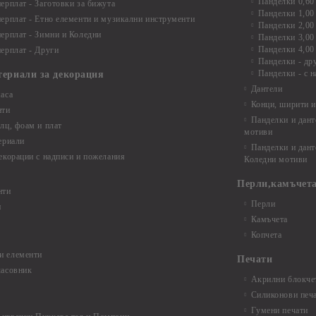
Панделки 0,60
ерплат - Заготовки за бижута
Панделки 1,00
ерплат - Етно елементи и музикални инструменти
Панделки 2,00
ерплат - Зимни и Коледни
Панделки 3,00
Панделки 4,00
ерплат - Други
Панделки - др
Панделки - с н
териали за декорация
Дантели
аса
Конци, ширити и
нти
Панделки и дант
лц, фоам и плат
мотиви
ериали
Панделки и дант
екорации с надписи и пожелания
Коледни мотиви
Перли,камъчета
нти
Перли
и
Камъчета
Копчета
и елементи
Печати
часовник
Акрилни блокчет
Силиконови печ
Гумени печати