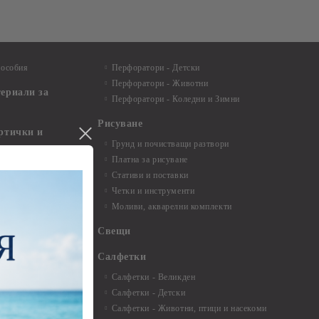
пособия
Перфоратори - Детски
Перфоратори - Животни
териали за
Перфоратори - Коледни и Зимни
Рисуване
артички и
Грунд и почистващи разтвори
Платна за рисуване
ртички
Стативи и поставки
Четки и инструменти
пки, книги за
Моливи, акварелни комплекти
буми
Свещи
нти и
Салфетки
Салфетки - Великден
Салфетки - Детски
 3мм - 35см.
Салфетки - Животни, птици и насекоми