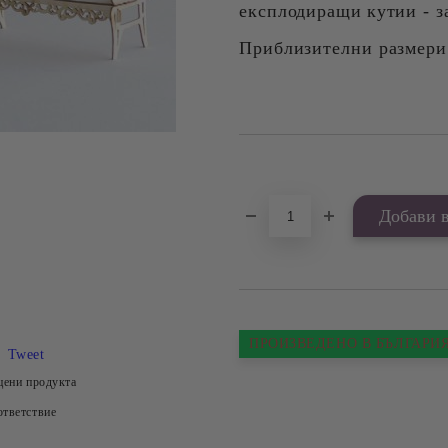
експлодиращи
кутии - з
Приблизителни размери н
Добави в желани
ПРОИЗВЕДЕНО В БЪЛГАРИ
Tweet
цени продукта
тветствие