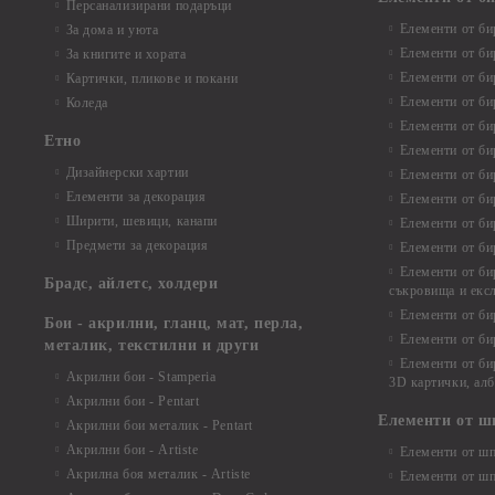
Персанализирани подаръци
Елементи от би
За дома и уюта
Елементи от би
За книгите и хората
Елементи от би
Картички, пликове и покани
Елементи от би
Коледа
Елементи от би
Етно
Елементи от би
Дизайнерски хартии
Елементи от би
Елементи за декорация
Елементи от би
Ширити, шевици, канапи
Елементи от би
Предмети за декорация
Елементи от би
Елементи от би
Брадс, айлетс, холдери
съкровища и екс
Елементи от би
Бои - акрилни, гланц, мат, перла,
Елементи от би
металик, текстилни и други
Елементи от би
Акрилни бои - Stamperia
3D картички, ал
Акрилни бои - Pentart
Елементи от ш
Акрилни бои металик - Pentart
Акрилни бои - Artiste
Елементи от шп
Акрилна боя металик - Artiste
Елементи от шп