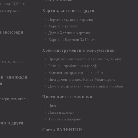
- над 15,00 см
и материали
Хартии,картони и други
Перлени хартии и картони
Хартии и картони
и аксесоари
Други Хартии и картони
Хартии и Картони За Печат
Хоби инструменти и консумативи
Предпазни самовъзстановяващи подложки
, материали и
Режещи, пробиващи и релеф
Квилинг инструменти и пособия
и, химикали,
Инструменти и пособия за Моделиране
ци
Други инструменти, консумативи и пособия
Цветя,листа и тичинки
стери, химикали
Цветя
Листа и клонки
Тичинки и плодове
ели и други
Свети ВАЛЕНТИН