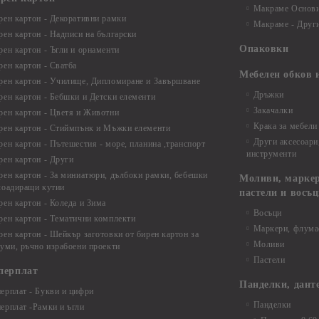
Макраме Основи 
рен картон - Декоративни рамки
Макраме - Друг
рен картон - Надписи на български
Опаковки
рен картон - Ъгли и орнаменти
рен картон - Сватба
Мебелен обков 
рен картон - Училище, Дипломиране и Завършване
Дръжки
рен картон - Бебшки и Детски елементи
Закачалки
рен картон - Цветя и Животни
Крака за мебели
рен картон - Стиймпънк и Мъжки елементи
Други аксесоари
рен картон - Пътешестия - море, планина ,транспорт
инструменти
рен картон - Други
рен картон - За миниатюри, дълбоки рамки, бебешки
Моливи, маркер
лоадиращи кутии
пастели и восъ
рен картон - Коледа и Зима
Восъци
рен картон - Тематични комплекти
Маркери, флума
рен картон - Шейкър заготовки от бирен картон за
Моливи
буми, ръчно израбоени проекти
Пастели
перплат
Панделки, дант
ерплат - Букви и цифри
Панделки
ерплат -Рамки и ъгли