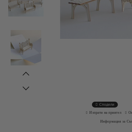
Prev
Next
Сподели
Изпрати на приятел
О
Информация за Съо