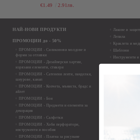
€1.49
2.91лв.
НАЙ-НОВИ ПРОДУКТИ
Лакове и защит
Лепила
ПРОМОЦИИ до - 50%
Краклета и ме
ПРОМОЦИИ - Силиконови молдове и
Шаблони
форми за отливки
Инструменти и
ПРОМОЦИИ - Дизайнерски хартии,
изрязани елементи, стикери
Дизайнерски х
ПРОМОЦИИ - Сатенени ленти, панделки,
Дизайнерски хар
шнурове, канап
Дизайнерски хар
ПРОМОЦИИ - Копчета, мъниста, брадс и
Дизайнерски хар
айлет
Дизайнерски ха
ПРОМОЦИИ - Бои
Дизайнерски хар
ПРОМОЦИИ - Предмети и елементи за
декорация
Дизайнерски ха
ПРОМОЦИИ - Салфетки
Дизайнерски ха
ПРОМОЦИИ - Хоби перфоратори,
Дизайнерски ха
инструменти и пособия
Елементи от х
ПРОМОЦИИ - Платна за рисуване