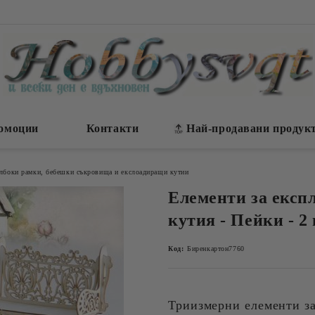
омоции
Контакти
Най-продавани продук
ълбоки рамки, бебешки съкровища и екслоадиращи кутии
Елементи за експ
кутия - Пейки - 2
Код:
Биренкартон7760
Триизмерни елементи за