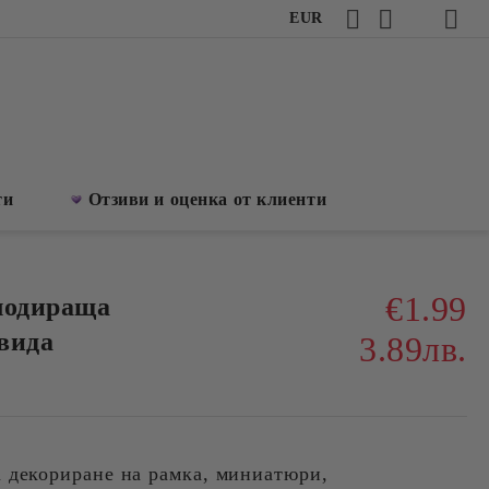
EUR
ти
Отзиви и оценка от клиенти
€1.99
лодираща
 вида
3.89лв.
 декориране на рамка, миниaтюри,