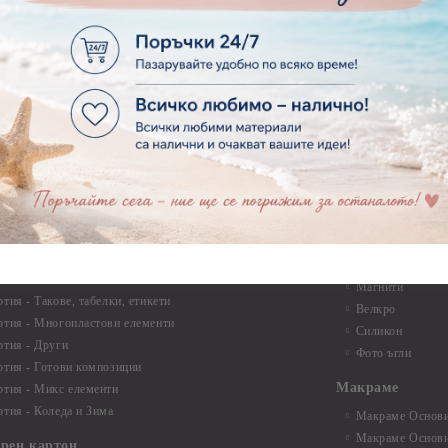
Квилинг ленти -
ртия - Букви и Цифри за Банери
Квилинг ленти -
ртия - Детски
30см.
ртия - Училище, Дипломиране и Абитуриентски
Квилинг ленти -
ртия - Животни, птици, пеперуди
Инструменти и п
ртия - Любов, Сватба, Свети Валентин
квилинг
ртия - Дантели, бордюри, ъгли
Комплекти за д
ртия - Рамки
ртия - Цветя, листа и клони
Лепила и лепящ
ртия - За Жени
Лепила
ртия - За Мъже
Лепящи ленти
ртия - Морски
3D Повдигащи к
ртия - Къщи, Врати, Прозорци, Огради, Фенери
ленти
ртия - Пътешествия и Фото моменти
Магнити
тия - Такове, табелки, етикети
Велкро
ртия - Многопластови елементи
Силикон
ртия - Други
Фото ъгли
ртия - Готови композиции
Макраме
ртия - Микс елементи
ртия - Коледа и Зима
Макраме Основи 
Макраме Основи 
ирен картон