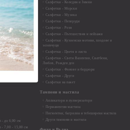
 микс
Салфетки - Коледни и Зимни
 перлени - 3мм -
Салфетки - Морски
Салфетки - Музика
 8мм
Салфетки - Пеперуди
особия за
Салфетки - Рози
Салфетки - Пътешествия и пейзажи
екорация
Салфетки - Кухненски мотиви, плодове и
зеленчуци
и средства
Салфетки - Цветя и листа
Салфетки - Свети Валентин, Сватбени,
Любов, Рожден ден
Салфетки - Фонове и бордюри
вадратчета и
Салфетки - Други
Салфетки на пакет
Тампони и мастила
Апликатори и пулверизатори
Перманентни мастила
Пигментни, багрилни и тебеширени мастила
Други тампони и мастила
- до 6,00 см
- 7,00 - 15,00 см
Филц и Вълна