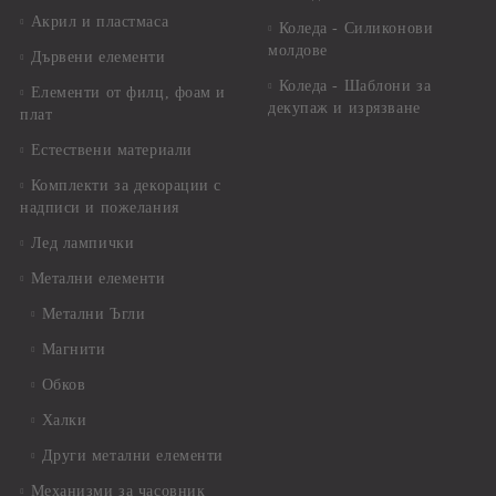
Акрил и пластмаса
Коледа - Силиконови
молдове
Дървени елементи
Коледа - Шаблони за
Елементи от филц, фоам и
декупаж и изрязване
плат
Естествени материали
Комплекти за декорации с
надписи и пожелания
Лед лампички
Метални елементи
Метални Ъгли
Магнити
Обков
Халки
Други метални елементи
Механизми за часовник