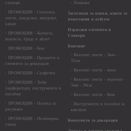
стикери
Пликове
ПРОМОЦИИ - Сатенени
Заготовки за папки, книги за
ленти, панделки, шнурове,
пожелания и албуми
канап
Изрязани елементи и
ПРОМОЦИИ - Копчета,
Стикери
мъниста, брадс и айлет
Квилинг
ПРОМОЦИИ - Бои
Квилинг ленти - 3мм -
ПРОМОЦИИ - Предмети и
35см.
елементи за декорация
Квилинг ленти - микс
ПРОМОЦИИ - Салфетки
Квилинг ленти - перлени -
ПРОМОЦИИ - Хоби
3мм - 30см.
перфоратори, инструменти и
пособия
Квилинг ленти - 8мм
ПРОМОЦИИ - Платна за
Инструменти и пособия за
рисуване
квилинг
ПРОМОЦИИ - Полимерна
Комплекти за декорация
глина
Лепила и лепящи средства