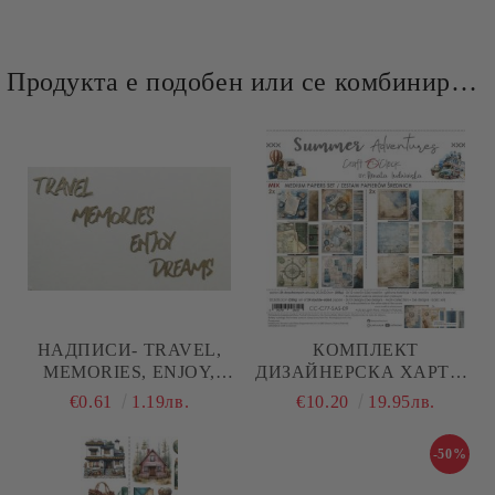
Продукта е подобен или се комбинира добре и със следните продукти :
НАДПИСИ- TRAVEL,
КОМПЛЕКТ
MEMORIES, ENJOY,
ДИЗАЙНЕРСКА ХАРТИЯ
DREAMS 4 БР
- SUMMER ADVENTURES
€0.61
1.19лв.
€10.20
19.95лв.
MIX - 24 ЛИСТА
-50%