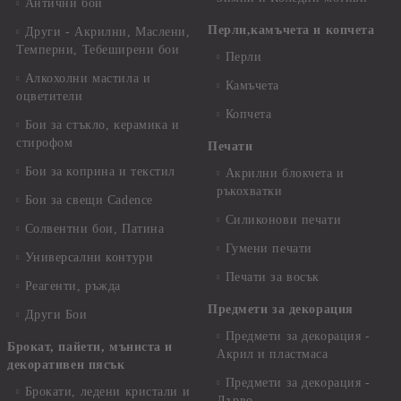
Антични бои
Перли,камъчета и копчета
Други - Акрилни, Маслени,
Темперни, Тебеширени бои
Перли
Алкохолни мастила и
Камъчета
оцветители
Копчета
Бои за стъкло, керамика и
стирофом
Печати
Бои за коприна и текстил
Акрилни блокчета и
ръкохватки
Бои за свещи Cadence
Силиконови печати
Солвентни бои, Патина
Гумени печати
Универсални контури
Печати за восък
Реагенти, ръжда
Предмети за декорация
Други Бои
Предмети за декорация -
Брокат, пайети, мъниста и
Акрил и пластмаса
декоративен пясък
Предмети за декорация -
Брокати, ледени кристали и
Дърво