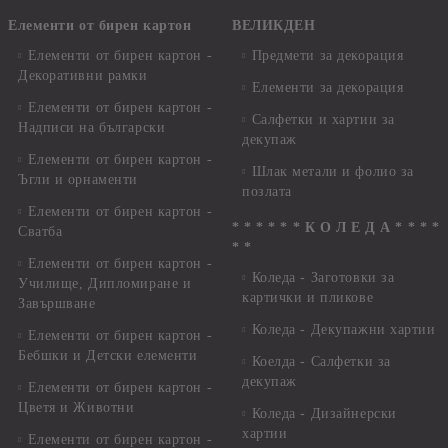
Елементи от бирен картон
ВЕЛИКДЕН
Елементи от бирен картон -
Предмети за декорация
Декоративни рамки
Елементи за декорация
Елементи от бирен картон -
Салфетки и хартии за
Надписи на български
декупаж
Елементи от бирен картон -
Шлак метали и фолио за
Ъгли и орнаменти
позлата
Елементи от бирен картон -
* * * * * * К О Л Е Д А * * * *
Сватба
* *
Елементи от бирен картон -
Коледа - Заготовки за
Училище, Дипломиране и
картички и пликове
Завършване
Коледа - Декупажни хартии
Елементи от бирен картон -
Бебшки и Детски елементи
Коелда - Салфетки за
декупаж
Елементи от бирен картон -
Цветя и Животни
Коледа - Дизайнерски
хартии
Елементи от бирен картон -