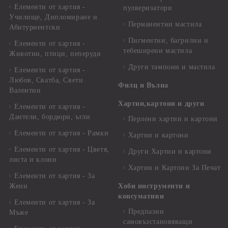
Елементи от хартия -
пулверизатори
Училище, Дипломиране и
Перманентни мастила
Абитуриентски
Пигментни, багрилни и
Елементи от хартия -
тебеширени мастила
Животни, птици, пеперуди
Други тампони и мастила
Елементи от хартия -
Любов, Сватба, Свети
Филц и Вълна
Валентин
Хартии,картони и други
Елементи от хартия -
Дантели, бордюри, ъгли
Перлени хартии и картони
Елементи от хартия - Рамки
Хартии и картони
Елементи от хартия - Цветя,
Други Хартии и картони
листа и клони
Хартии и Картони За Печат
Елементи от хартия - За
Жени
Хоби инструменти и
консумативи
Елементи от хартия - За
Предпазни
Мъже
самовъзстановяващи