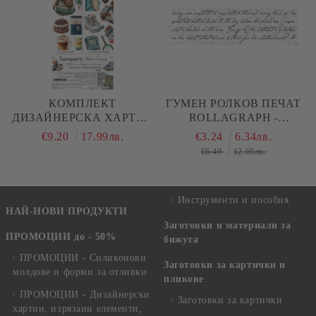
КОМПЛЕКТ
ГУМЕН РОЛКОВ ПЕЧАТ
ДИЗАЙНЕРСКА ХАРТИЯ
ROLLAGRAPH -
С ЕЛЕМЕНТИ ЗА
WORDWORDS
€9.20
17.99лв.
€3.24
6.34лв.
ИЗРЯЗВАНЕ - SUMMER
€6.49
12.69лв.
ADVENTURES MIX - 18
ЛИСТА
Инструменти и пособия
НАЙ-НОВИ ПРОДУКТИ
Заготовки и материали за
ПРОМОЦИИ до - 50%
бижута
ПРОМОЦИИ - Силиконови
Заготовки за картички и
молдове и форми за отливки
пликове
ПРОМОЦИИ - Дизайнерски
Заготовки за картички
хартии, изрязани елементи,