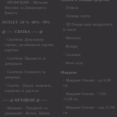
ПРОМОЦИИ - Метални
Висулки за Декорация и
Лепила
Бижута
Лепящи ленти
OUTLET -50 % -60% -70%
3D Повдигащи квадратчета
и ленти
@-->-- СВАТБА --<--@
Магнити
Сватбени Декупажни
хартии, дизайнерски хартии,
Велкро
картони
Силикон
Сватбени Предмети за
Фото ъгли
декорация
Сватбени Елементи за
Макраме
декораци
Макраме Основи - до 6,00
Сватба - Перли, камъчета,
см
панделки и дантели
Макраме Основи - 7,00 -
15,00 см
--<--@ КРЪЩЕНЕ @-->--
Макраме Основи - над 15,00
Кръщене - Предмети за
см
декорация - Кутии, Папки,