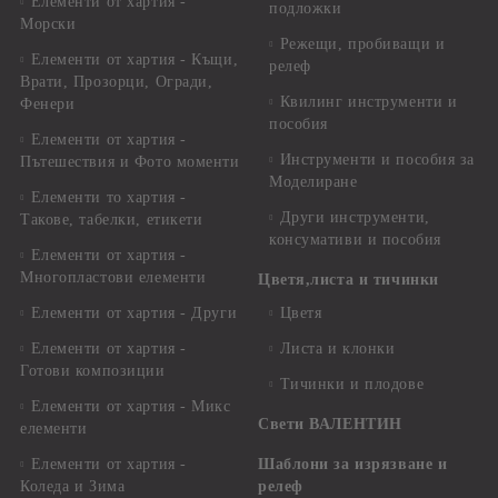
Елементи от хартия -
подложки
Морски
Режещи, пробиващи и
Елементи от хартия - Къщи,
релеф
Врати, Прозорци, Огради,
Квилинг инструменти и
Фенери
пособия
Елементи от хартия -
Инструменти и пособия за
Пътешествия и Фото моменти
Моделиране
Елементи то хартия -
Други инструменти,
Такове, табелки, етикети
консумативи и пособия
Елементи от хартия -
Многопластови елементи
Цветя,листа и тичинки
Елементи от хартия - Други
Цветя
Елементи от хартия -
Листа и клонки
Готови композиции
Тичинки и плодове
Елементи от хартия - Микс
Свети ВАЛЕНТИН
елементи
Елементи от хартия -
Шаблони за изрязване и
Коледа и Зима
релеф