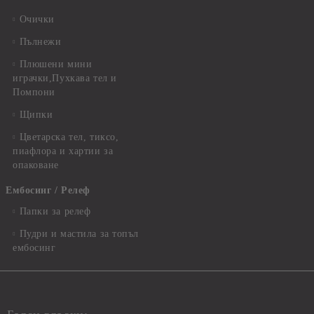
Очички
Пълнежи
Плюшени мини
играчки,Пухкава тел и
Помпони
Щипки
Цветарска тел, тиксо,
пиафлора и хартии за
опаковане
Ембосинг / Релеф
Папки за релеф
Пудри и мастила за топъл
ембосинг