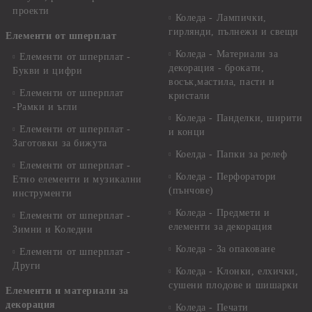
проекти
Коледа - Лампички,
гирлянди, пълнежи и свещи
Елементи от шперплат
Коледа - Материали за
Елементи от шперплат -
декорация - брокати,
Букви и цифри
восък,мастила, пасти и
Елементи от шперплат
кристали
-Рамки и ъгли
Коледа - Панделки, ширити
Елементи от шперплат -
и конци
Заготовки за бижута
Коелда - Папки за релеф
Елементи от шперплат -
Коледа - Перфоратори
Етно елементи и музикални
(пънчове)
инструменти
Коледа - Предмети и
Елементи от шперплат -
елементи за декорация
Зимни и Коледни
Коледа - За опаковане
Елементи от шперплат -
Други
Коледа - Kлонки, елхички,
сушени плодове и шишарки
Елементи и материали за
декорация
Коледа - Печати