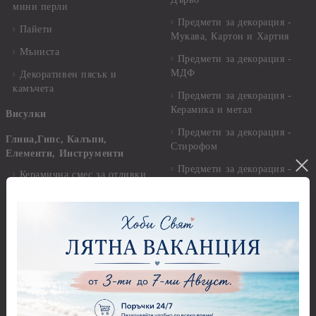
мини перли
Предмети за декорация -
Пайети
Мукава, Картон и Хартия
Мъниста
Предмети за декорация -
МДФ
Декоративен пясък и
камъчета
Предмети за декорация -
Керамика и метал
Висулки
Предмети за декорация -
Глина,Гипс, Калъпи,
Стирофом
Елементи, Инструменти
Предмети за декорация -
Керамична смес за отливки
Стъкло
Керамични елементи
Предмети за декорация -
Елементи от полимерна
Плат, органза, зебло,
глина и полирезин
целофан
Пластични елементи
Пънчове Перфоратори
Инструменти за моделиране
Перфоратори до 2,50 см
Молдове и шаблони
Перфоратори 2,50 см