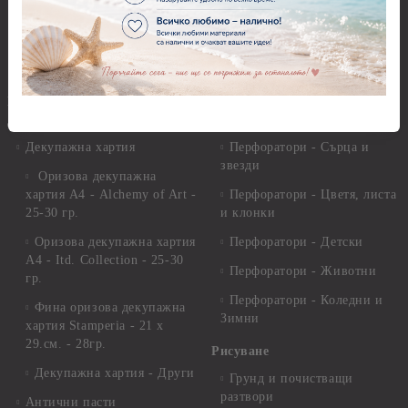
Глина
Перфоратори над 2,50 см
Самосъхнеща глина
Бордюрни пънчове
Полимерна Глина
Ъглови перфоратори
Перфоратори Основни
Приложни техники и
Фигури - кръгове, овали
Декупаж
Декупажна хартия
Перфоратори - Сърца и
звезди
Оризова декупажна
хартия А4 - Alchemy of Art -
Перфоратори - Цветя, листа
25-30 гр.
и клонки
Оризова декупажна хартия
Перфоратори - Детски
А4 - Itd. Collection - 25-30
Перфоратори - Животни
гр.
Перфоратори - Коледни и
Фина оризова декупажна
Зимни
хартия Stamperia - 21 х
29.см. - 28гр.
Рисуване
Декупажна хартия - Други
Грунд и почистващи
разтвори
Антични пасти