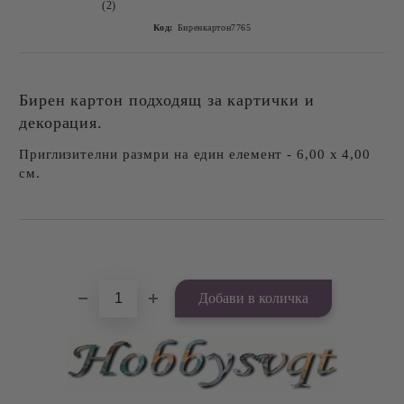
(2)
Код:
Биренкартон7765
Бирен картон подходящ за картички и
декорация.
Приглизителни размри на един елемент - 6,00 х 4,00
см.
Добави в желани