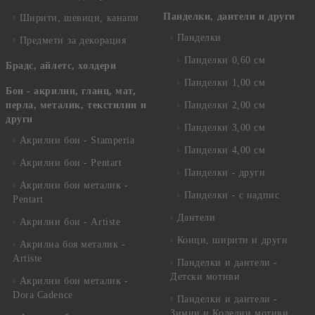
Панделки, дантели и други
Ширити, шевици, канапи
Панделки
Предмети за декорация
Панделки 0,60 см
Брадс, айлетс, холдери
Панделки 1,00 см
Бои - акрилни, гланц, мат,
перла, металик, текстилни и
Панделки 2,00 см
други
Панделки 3,00 см
Акрилни бои - Stamperia
Панделки 4,00 см
Акрилни бои - Pentart
Панделки - други
Акрилни бои металик -
Панделки - с надпис
Pentart
Дантели
Акрилни бои - Artiste
Конци, ширити и други
Акрилна боя металик -
Artiste
Панделки и дантели -
Детски мотиви
Акрилни бои металик -
Dora Cadence
Панделки и дантели -
Зимни и Коледни мотиви