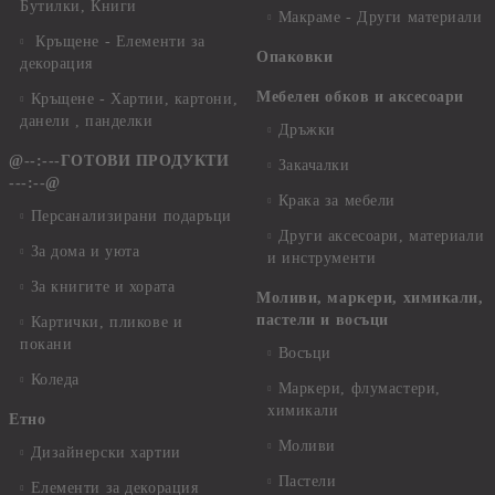
Бутилки, Книги
Макраме - Други материали
Кръщене - Елементи за
Опаковки
декорация
Мебелен обков и аксесоари
Кръщене - Хартии, картони,
данели , панделки
Дръжки
@--:---ГОТОВИ ПРОДУКТИ
Закачалки
---:--@
Крака за мебели
Персанализирани подаръци
Други аксесоари, материали
За дома и уюта
и инструменти
За книгите и хората
Моливи, маркери, химикали,
пастели и восъци
Картички, пликове и
покани
Восъци
Коледа
Маркери, флумастери,
химикали
Етно
Моливи
Дизайнерски хартии
Пастели
Елементи за декорация