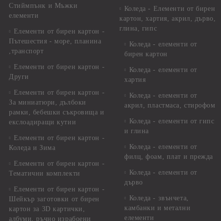
Стиймпънк и Мъжки
Коледа - Eлементи от бирен
елементи
картон, хартия, акрил, дърво,
глина, гипс
Елементи от бирен картон -
Пътешестия - море, планина
Коледа - елементи от
,транспорт
бирен картон
Елементи от бирен картон -
Коледа - елементи от
Други
хартия
Елементи от бирен картон -
Коледа - елементи от
За миниатюри, дълбоки
акрил, пластмаса, стирофом
рамки, бебешки съкровища и
Коледа - елементи от гипс
екслоадиращи кутии
и глина
Елементи от бирен картон -
Коледа - елементи от
Коледа и Зима
филц, фоам, плат и прежда
Елементи от бирен картон -
Коледа - елементи от
Тематични комплекти
дърво
Елементи от бирен картон -
Коледа - звънчета,
Шейкър заготовки от бирен
камбанки и метални
картон за 3D картички,
елементи
албуми, ръчно израбоени