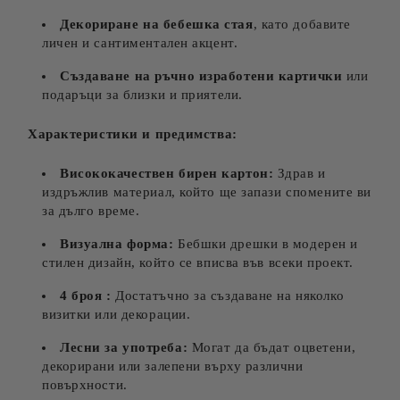
Декориране на бебешка стая
, като добавите
личен и сантиментален акцент.
Създаване на ръчно изработени картички
или
подаръци за близки и приятели.
Характеристики и предимства:
Висококачествен бирен картон:
Здрав и
издръжлив материал, който ще запази спомените ви
за дълго време.
Визуална форма:
Бебшки дрешки в модерен и
стилен дизайн, който се вписва във всеки проект.
4 броя :
Достатъчно за създаване на няколко
визитки или декорации.
Лесни за употреба:
Могат да бъдат оцветени,
декорирани или залепени върху различни
повърхности.