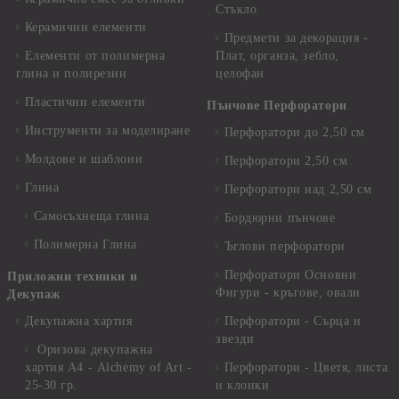
Стъкло
Керамични елементи
Предмети за декорация -
Елементи от полимерна
Плат, органза, зебло,
глина и полирезин
целофан
Пластични елементи
Пънчове Перфоратори
Инструменти за моделиране
Перфоратори до 2,50 см
Молдове и шаблони
Перфоратори 2,50 см
Глина
Перфоратори над 2,50 см
Самосъхнеща глина
Бордюрни пънчове
Полимерна Глина
Ъглови перфоратори
Перфоратори Основни
Приложни техники и
Фигури - кръгове, овали
Декупаж
Декупажна хартия
Перфоратори - Сърца и
звезди
Оризова декупажна
хартия А4 - Alchemy of Art -
Перфоратори - Цветя, листа
25-30 гр.
и клонки