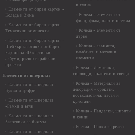
и глина
Елементи от бирен картон -
Коледа - елементи от
Коледа и Зима
филц, фоам, плат и прежда
Елементи от бирен картон -
Коледа - елементи от
Тематични комплекти
дърво
Елементи от бирен картон -
Коледа - звънчета,
Шейкър заготовки от бирен
камбанки и метални
картон за 3D картички,
елементи
албуми, ръчно израбоени
проекти
Коледа - Лампички,
гирлянди, пълнежи и свещи
Елементи от шперплат
Коледа - Материали за
Елементи от шперплат -
декорация - брокати,
Букви и цифри
восък,мастила, пасти и
Елементи от шперплат
кристали
-Рамки и ъгли
Коледа - Панделки, ширити
Елементи от шперплат -
и конци
Заготовки за бижута
Коелда - Папки за релеф
Елементи от шперплат -