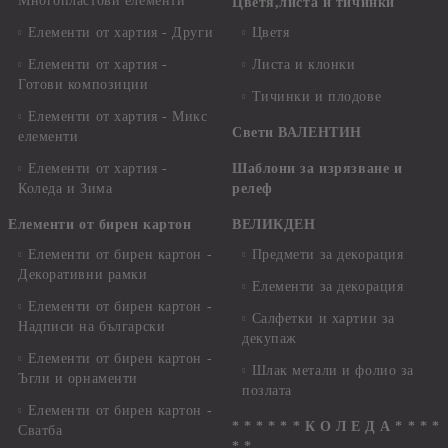
Многопластови елементи
Цветя,листа и тичинки
Елементи от хартия - Други
Цветя
Елементи от хартия -
Листа и клонки
Готови композиции
Тичинки и плодове
Елементи от хартия - Микс
Свети ВАЛЕНТИН
елементи
Елементи от хартия -
Шаблони за изрязване и
Коледа и Зима
релеф
Елементи от бирен картон
ВЕЛИКДЕН
Елементи от бирен картон -
Предмети за декорация
Декоративни рамки
Елементи за декорация
Елементи от бирен картон -
Салфетки и хартии за
Надписи на български
декупаж
Елементи от бирен картон -
Шлак метали и фолио за
Ъгли и орнаменти
позлата
Елементи от бирен картон -
* * * * * * К О Л Е Д А * * * *
Сватба
* *