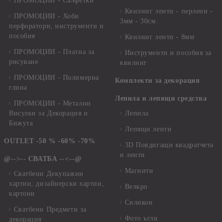
ПРОМОЦИИ - Салфетки
Квилинг ленти - перлени -
ПРОМОЦИИ - Хоби
3мм - 30см.
перфоратори, инструменти и
пособия
Квилинг ленти - 8мм
ПРОМОЦИИ - Платна за
Инструменти и пособия за
рисуване
квилинг
ПРОМОЦИИ - Полимерна
Комплекти за декорация
глина
Лепила и лепящи средства
ПРОМОЦИИ - Метални
Висулки за Декорация и
Лепила
Бижута
Лепящи ленти
OUTLET -50 % -60% -70%
3D Повдигащи квадратчета
и ленти
@-->-- СВАТБА --<--@
Магнити
Сватбени Декупажни
хартии, дизайнерски хартии,
Велкро
картони
Силикон
Сватбени Предмети за
Фото ъгли
декорация