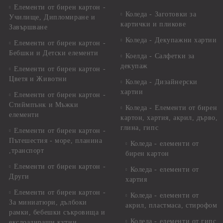
Елементи от бирен картон -
Коледа - Заготовки за
Училище, Дипломиране и
картички и пликове
Завършване
Коледа - Декупажни хартии
Елементи от бирен картон -
Бебшки и Детски елементи
Коелда - Салфетки за
декупаж
Елементи от бирен картон -
Цветя и Животни
Коледа - Дизайнерски
хартии
Елементи от бирен картон -
Стиймпънк и Мъжки
Коледа - Eлементи от бирен
елементи
картон, хартия, акрил, дърво,
глина, гипс
Елементи от бирен картон -
Пътешестия - море, планина
Коледа - елементи от
,транспорт
бирен картон
Елементи от бирен картон -
Коледа - елементи от
Други
хартия
Елементи от бирен картон -
Коледа - елементи от
За миниатюри, дълбоки
акрил, пластмаса, стирофом
рамки, бебешки съкровища и
Коледа - елементи от гипс
екслоадиращи кутии