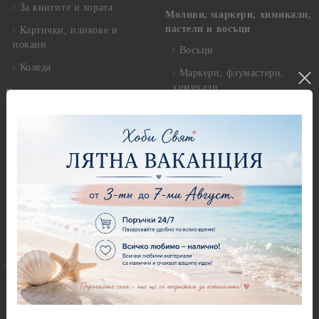
За книгите и хората
Моливи, маркери, химикали,
пастели и восъци
Картички, пликове и
покани
Восъци
Коледа
Маркери, флумастери,
химикали
Етно
Моливи
Дизайнерски хартии
Пастели
Елементи за декорация
Панделки, дантели и други
Ширити, шевици, канапи
Панделки
Предмети за декорация
Панделки 0,60 см
Брадс, айлетс, холдери
Панделки 1,00 см
Бои - акрилни, гланц, мат,
перла, металик, текстилни и
Панделки 2,00 см
други
Панделки 3,00 см
Акрилни бои - Stamperia
Панделки 4,00 см
Акрилни бои - Pentart
Панделки - други