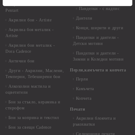
Акрилни бои металик -
Панделки - с надпис
Pentart
Дантели
Акрилни бои - Artiste
Конци, ширити и други
Акрилна боя металик -
Artiste
Панделки и дантели -
Детски мотиви
Акрилни бои металик -
Dora Cadence
Панделки и дантели -
Зимни и Коледни мотиви
Антични бои
Перли,камъчета и копчета
Други - Акрилни, Маслени,
Темперни, Тебеширени бои
Перли
Алкохолни мастила и
Камъчета
оцветители
Копчета
Бои за стъкло, керамика и
стирофом
Печати
Бои за коприна и текстил
Акрилни блокчета и
ръкохватки
Бои за свещи Cadence
Силиконови печати