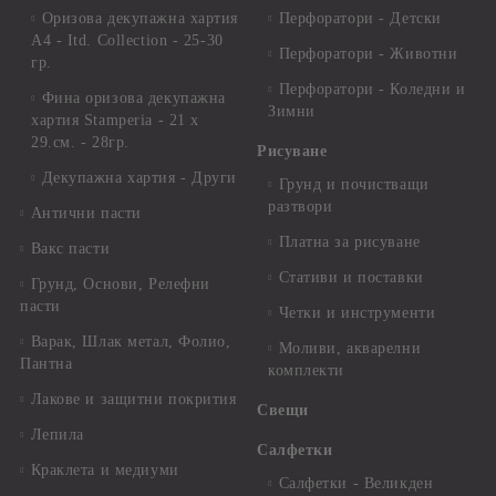
Оризова декупажна хартия
Перфоратори - Детски
А4 - Itd. Collection - 25-30
Перфоратори - Животни
гр.
Перфоратори - Коледни и
Фина оризова декупажна
Зимни
хартия Stamperia - 21 х
29.см. - 28гр.
Рисуване
Декупажна хартия - Други
Грунд и почистващи
разтвори
Антични пасти
Платна за рисуване
Вакс пасти
Стативи и поставки
Грунд, Основи, Релефни
пасти
Четки и инструменти
Варак, Шлак метал, Фолио,
Моливи, акварелни
Пантна
комплекти
Лакове и защитни покрития
Свещи
Лепила
Салфетки
Краклета и медиуми
Салфетки - Великден