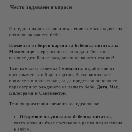
Често задавани въпроси
Ето едно очарователно допълнение към колекцията за
спомени за вашето бебе:
Елементи от бирен картон за Бебешка визитка за
Момиченце
– перфектният начин да отбележите
важните детайли от раждането на вашето мъниче!
Този комплект включва
4 елемента
, изработени от
висококачествен бирен картон. Всеки комплект е
внимателно проектиран, за да представи основните
параметри от раждането на вашето бебе:
Дата, Час,
Килограми и Сантиметри
.
Тези очарователни елементи са идеални за:
Оформяне на уникална бебешка визитка
,
която може да бъде поставена в рамка или залепена
в албум.