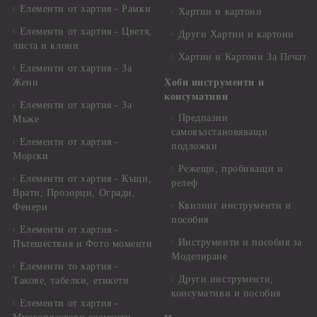
Елементи от хартия - Рамки
Хартии и картони
Елементи от хартия - Цветя,
Други Хартии и картони
листа и клони
Хартии и Картони За Печат
Елементи от хартия - За
Жени
Хоби инструменти и
консумативи
Елементи от хартия - За
Предпазни
Мъже
самовъзстановяващи
Елементи от хартия -
подложки
Морски
Режещи, пробиващи и
Елементи от хартия - Къщи,
релеф
Врати, Прозорци, Огради,
Квилинг инструменти и
Фенери
пособия
Елементи от хартия -
Инструменти и пособия за
Пътешествия и Фото моменти
Моделиране
Елементи то хартия -
Други инструменти,
Такове, табелки, етикети
консумативи и пособия
Елементи от хартия -