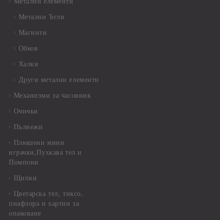
Метални елементи
Метални Ъгли
Магнити
Обков
Халки
Други метални елементи
Механизми за часовник
Очички
Пълнежи
Плюшени мини
играчки,Пухкава тел и
Помпони
Щипки
Цветарска тел, тиксо,
пиафлора и хартии за
опаковане