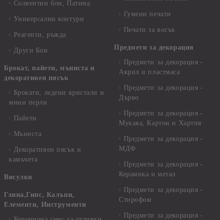
Солвентни бои, Патина
Гумени печати
Универсални контури
Печати за восък
Реагенти, ръжда
Предмети за декорация
Други Бои
Предмети за декорация -
Брокат, пайети, мъниста и
Акрил и пластмаса
декоративен пясък
Предмети за декорация -
Брокати, ледени кристали и
Дърво
мини перли
Предмети за декорация -
Пайети
Мукава, Картон и Хартия
Мъниста
Предмети за декорация -
МДФ
Декоративен пясък и
камъчета
Предмети за декорация -
Керамика и метал
Висулки
Предмети за декорация -
Глина,Гипс, Калъпи,
Стирофом
Елементи, Инструменти
Предмети за декорация -
Керамична смес за отливки