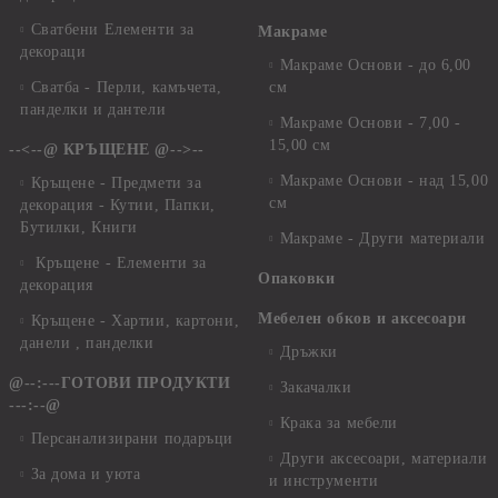
Сватбени Елементи за
Макраме
декораци
Макраме Основи - до 6,00
Сватба - Перли, камъчета,
см
панделки и дантели
Макраме Основи - 7,00 -
15,00 см
--<--@ КРЪЩЕНЕ @-->--
Макраме Основи - над 15,00
Кръщене - Предмети за
см
декорация - Кутии, Папки,
Бутилки, Книги
Макраме - Други материали
Кръщене - Елементи за
Опаковки
декорация
Мебелен обков и аксесоари
Кръщене - Хартии, картони,
данели , панделки
Дръжки
@--:---ГОТОВИ ПРОДУКТИ
Закачалки
---:--@
Крака за мебели
Персанализирани подаръци
Други аксесоари, материали
За дома и уюта
и инструменти