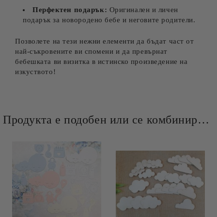
Перфектен подарък:
Оригинален и личен
подарък за новородено бебе и неговите родители.
Позволете на тези нежни елементи да бъдат част от
най-съкровените ви спомени и да превърнат
бебешката ви визитка в истинско произведение на
изкуството!
Продукта е подобен или се комбинира добре и със следните продукти :