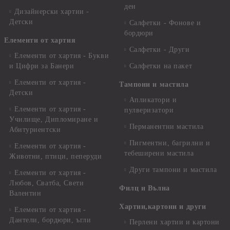
ден
Дизайнерски хартии -
Детски
Салфетки - Фонове и
бордюри
Елементи от хартия
Салфетки - Други
Елементи от хартия - Букви
и Цифри за Банери
Салфетки на пакет
Елементи от хартия -
Тампони и мастила
Детски
Апликатори и
Елементи от хартия -
пулверизатори
Училище, Дипломиране и
Перманентни мастила
Абитуриентски
Пигментни, багрилни и
Елементи от хартия -
тебеширени мастила
Животни, птици, пеперуди
Други тампони и мастила
Елементи от хартия -
Любов, Сватба, Свети
Филц и Вълна
Валентин
Хартии,картони и други
Елементи от хартия -
Дантели, бордюри, ъгли
Перлени хартии и картони