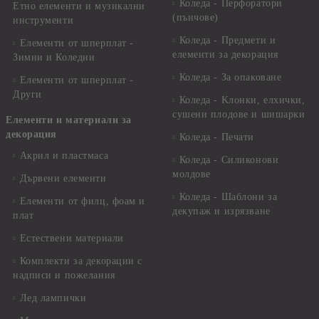
Коледа - Перфоратори
Етно елементи и музикални
(пънчове)
инструменти
Коледа - Предмети и
Елементи от шперплат -
елементи за декорация
Зимни и Коледни
Коледа - За опаковане
Елементи от шперплат -
Други
Коледа - Kлонки, елхички,
сушени плодове и шишарки
Елементи и материали за
декорация
Коледа - Печати
Акрил и пластмаса
Коледа - Силиконови
молдове
Дървени елементи
Коледа - Шаблони за
Елементи от филц, фоам и
декупаж и изрязване
плат
Естествени материали
Комплекти за декорации с
надписи и пожелания
Лед лампички