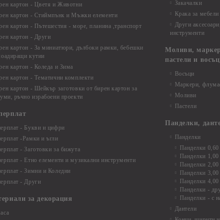
Закачалки
рен картон - Цветя и Животни
Крака за мебели
рен картон - Стиймпънк и Мъжки елементи
Други аксесоари
рен картон - Пътешестия - море, планина ,транспорт
инструменти
рен картон - Други
рен картон - За миниатюри, дълбоки рамки, бебешки
Моливи, маркер
лоадиращи кутии
пастели и восъ
рен картон - Коледа и Зима
Восъци
рен картон - Тематични комплекти
Маркери, флума
рен картон - Шейкър заготовки от бирен картон за
Моливи
буми, ръчно израбоени проекти
Пастели
перплат
Панделки, дант
ерплат - Букви и цифри
Панделки
ерплат -Рамки и ъгли
Панделки 0,60
ерплат - Заготовки за бижута
Панделки 1,00
ерплат - Етно елементи и музикални инструменти
Панделки 2,00
ерплат - Зимни и Коледни
Панделки 3,00
Панделки 4,00
ерплат - Други
Панделки - др
Панделки - с н
териали за декорация
Дантели
аса
Конци, ширити и