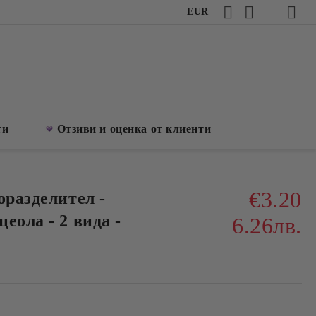
EUR
ти
Отзиви и оценка от клиенти
€3.20
оразделител -
еола - 2 вида -
6.26лв.