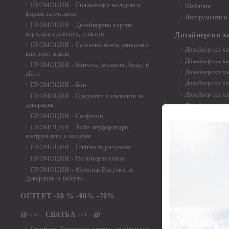
ПРОМОЦИИ - Силиконови молдове и
Шаблони
форми за отливки
Инструменти и
ПРОМОЦИИ - Дизайнерски хартии,
изрязани елементи, стикери
Дизайнерски х
ПРОМОЦИИ - Сатенени ленти, панделки,
Дизайнерски хар
шнурове, канап
Дизайнерски хар
ПРОМОЦИИ - Копчета, мъниста, брадс и
Дизайнерски хар
айлет
Дизайнерски ха
ПРОМОЦИИ - Бои
Дизайнерски хар
ПРОМОЦИИ - Предмети и елементи за
декорация
Дизайнерски ха
ПРОМОЦИИ - Салфетки
Дизайнерски ха
ПРОМОЦИИ - Хоби перфоратори,
Дизайнерски ха
инструменти и пособия
Елементи от х
ПРОМОЦИИ - Платна за рисуване
ПРОМОЦИИ - Полимерна глина
Елементи от ха
ПРОМОЦИИ - Метални Висулки за
Елементи от ха
Декорация и Бижута
Елементи от ха
Елементи от ха
OUTLET -50 % -60% -70%
Елементи от ха
@-->-- СВАТБА --<--@
Елементи от ха
Елементи от ха