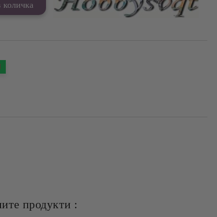
Я
ите продукти :