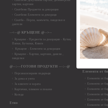
Сватбени Декупажни хартии, дизайнерски
хартии, картони
Елементи от ха
Сватбени Предмети за декорация
Елементи от ха
Сватбени Елементи за декораци
Елементи от ха
Сватба - Перли, камъчета, панделки и
Елементи от ха
дантели
Елементи от ха
Елементи от ха
--<--@ КРЪЩЕНЕ @-->--
Елементи то хар
Кръщене - Предмети за декорация - Кутии,
Елементи от ха
Папки, Бутилки, Книги
Елементи от ха
Кръщене - Елементи за декорация
Елементи от ха
Кръщене - Хартии, картони, данели ,
Елементи от ха
панделки
Елементи от ха
@--:---ГОТОВИ ПРОДУКТИ ---:--@
Елементи от б
Персанализирани подаръци
Елементи от би
За дома и уюта
Елементи от би
За книгите и хората
Елементи от би
Картички, пликове и покани
Елементи от би
Коледа
Елементи от би
Етно
Елементи от би