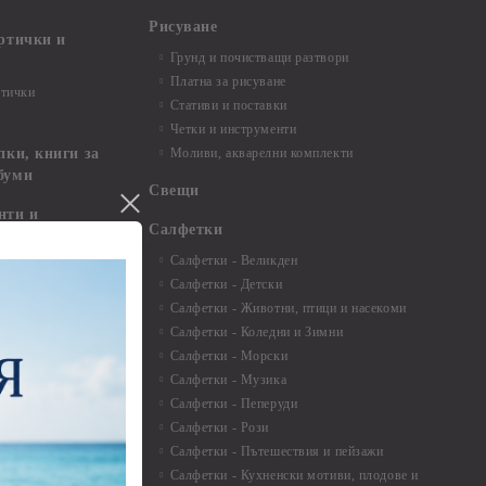
Рисуване
артички и
Грунд и почистващи разтвори
Платна за рисуване
ртички
Стативи и поставки
Четки и инструменти
пки, книги за
Моливи, акварелни комплекти
буми
Свещи
нти и
Салфетки
Салфетки - Великден
Салфетки - Детски
 3мм - 35см.
Салфетки - Животни, птици и насекоми
 микс
Салфетки - Коледни и Зимни
 перлени - 3мм -
Салфетки - Морски
Салфетки - Музика
 8мм
Салфетки - Пеперуди
особия за
Салфетки - Рози
Салфетки - Пътешествия и пейзажи
екорация
Салфетки - Кухненски мотиви, плодове и