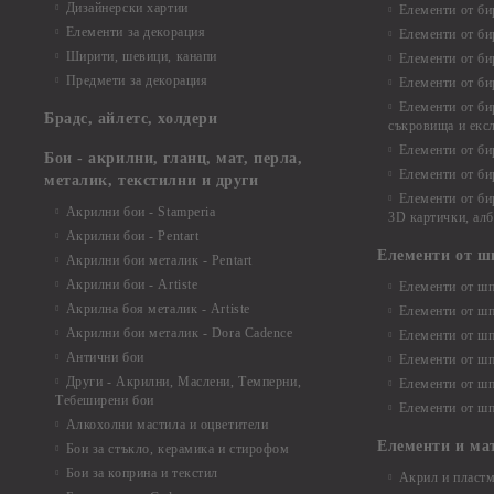
Дизайнерски хартии
Елементи от би
Елементи за декорация
Елементи от би
Ширити, шевици, канапи
Елементи от би
Предмети за декорация
Елементи от би
Елементи от би
Брадс, айлетс, холдери
съкровища и екс
Елементи от би
Бои - акрилни, гланц, мат, перла,
Елементи от би
металик, текстилни и други
Елементи от би
Акрилни бои - Stamperia
3D картички, ал
Акрилни бои - Pentart
Елементи от ш
Акрилни бои металик - Pentart
Акрилни бои - Artiste
Елементи от шп
Акрилна боя металик - Artiste
Елементи от шп
Акрилни бои металик - Dora Cadence
Елементи от шп
Антични бои
Елементи от шп
Други - Акрилни, Маслени, Темперни,
Елементи от шп
Тебеширени бои
Елементи от шп
Алкохолни мастила и оцветители
Елементи и ма
Бои за стъкло, керамика и стирофом
Бои за коприна и текстил
Акрил и пластм