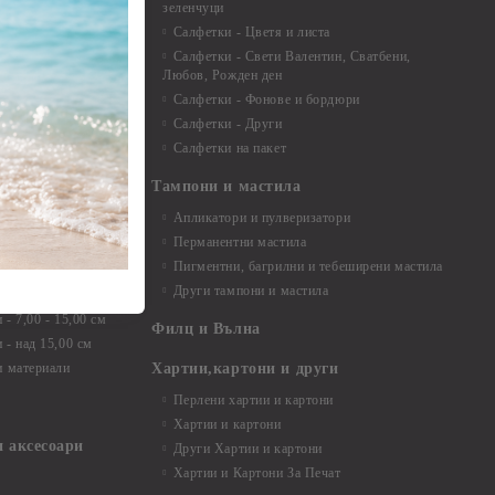
зеленчуци
и средства
Салфетки - Цветя и листа
Салфетки - Свети Валентин, Сватбени,
Любов, Рожден ден
Салфетки - Фонове и бордюри
вадратчета и
Салфетки - Други
Салфетки на пакет
Тампони и мастила
Апликатори и пулверизатори
Перманентни мастила
Пигментни, багрилни и тебеширени мастила
Други тампони и мастила
- до 6,00 см
- 7,00 - 15,00 см
Филц и Вълна
- над 15,00 см
и материали
Хартии,картони и други
Перлени хартии и картони
Хартии и картони
и аксесоари
Други Хартии и картони
Хартии и Картони За Печат