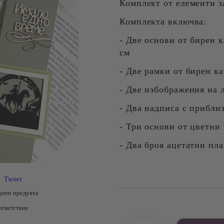
Комплект от елементи з
Комплекта включва:
- Две основи от бирен к
см
- Две рамки от бирен кар
- Две избображения на 
- Два надписа с приблиз
- Три основи от цветни
- Два броя ацетатни пл
Tweet
цени продукта
Добави в желани
тветствие