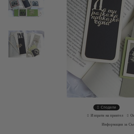
Сподели
Изпрати на приятел
О
Информация за Съо