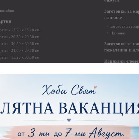
бижута
 пособия
Заготовки за к
пликове
артии
Заготовки за ка
тии - 15.20 х 15.20 см.
Пликове
тии - 20.30 х 20.30 см.
тии - 30.50 х 30.50 см.
Заготовки за па
пожелания и ал
ртии - 21,00 х 29,70 см
тии - 15.20 x 30.50 см.
Изрязани елеме
ртии - други
Стикери
ртии - Сватби
ртии - Детски
Квилинг
Квилинг ленти -
артия
Квилинг ленти -
ртия - Букви и Цифри за Банери
Квилинг ленти -
ртия - Детски
30см.
ртия - Училище, Дипломиране и Абитуриентски
Квилинг ленти -
ртия - Животни, птици, пеперуди
Инструменти и п
ртия - Любов, Сватба, Свети Валентин
квилинг
ртия - Дантели, бордюри, ъгли
Комплекти за д
ртия - Рамки