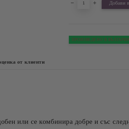
ПРОИЗВЕДЕНО В БЪЛГАРИ
оценка от клиенти
добен или се комбинира добре и със следн