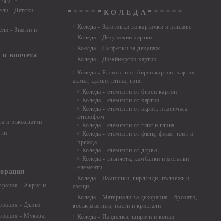
ели - Детски
* * * * * * К О Л Е Д А * * * * * *
Коледа - Заготовки за картички и пликове
ели - Зимни и
Коледа - Декупажни хартии
Коелда - Салфетки за декупаж
 и копчета
Коледа - Дизайнерски хартии
Коледа - Eлементи от бирен картон, хартия,
акрил, дърво, глина, гипс
Коледа - елементи от бирен картон
Коледа - елементи от хартия
Коледа - елементи от акрил, пластмаса,
стирофом
а и ръкохватки
Коледа - елементи от гипс и глина
ати
Коледа - елементи от филц, фоам, плат и
прежда
Коледа - елементи от дърво
Коледа - звънчета, камбанки и метални
елементи
корация
Коледа - Лампички, гирлянди, пълнежи и
орация - Акрил и
свещи
Коледа - Материали за декорация - брокати,
орация - Дърво
восък,мастила, пасти и кристали
орация - Мукава,
Коледа - Панделки, ширити и конци