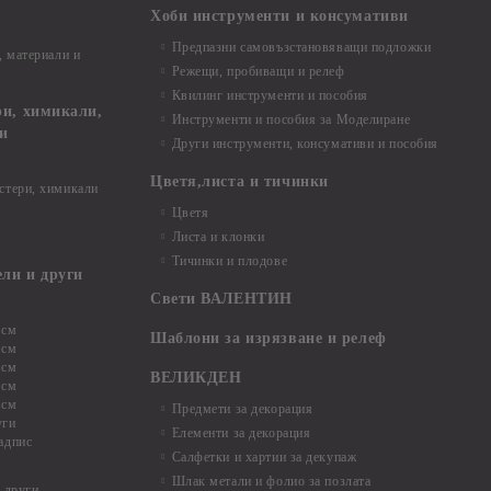
Хоби инструменти и консумативи
Предпазни самовъзстановяващи подложки
, материали и
Режещи, пробиващи и релеф
Квилинг инструменти и пособия
и, химикали,
Инструменти и пособия за Моделиране
ци
Други инструменти, консумативи и пособия
Цветя,листа и тичинки
стери, химикали
Цветя
Листа и клонки
Тичинки и плодове
ели и други
Свети ВАЛЕНТИН
 см
Шаблони за изрязване и релеф
 см
 см
ВЕЛИКДЕН
 см
 см
Предмети за декорация
уги
Елементи за декорация
адпис
Салфетки и хартии за декупаж
Шлак метали и фолио за позлата
 други