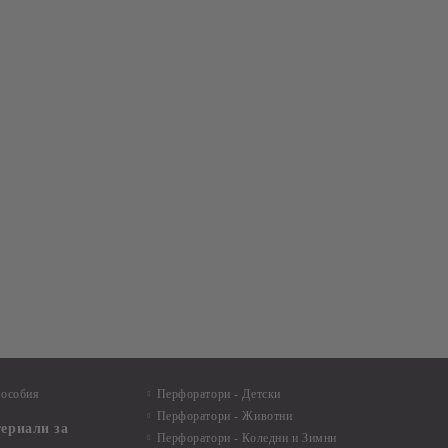
пособия
Перфоратори - Детски
Перфоратори - Животни
териали за
Перфоратори - Коледни и Зимни