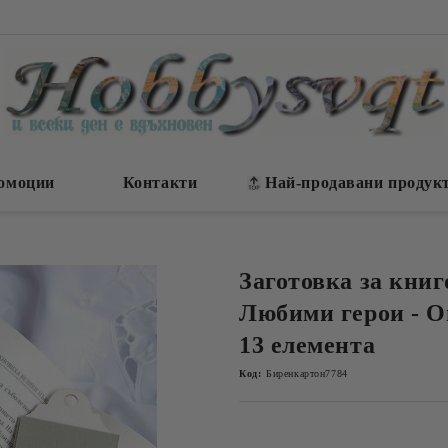
омоции
Контакти
Най-продавани продук
Заготовка за книг
Любими герои - Оц
13 елемента
Код:
Биренкартон7784