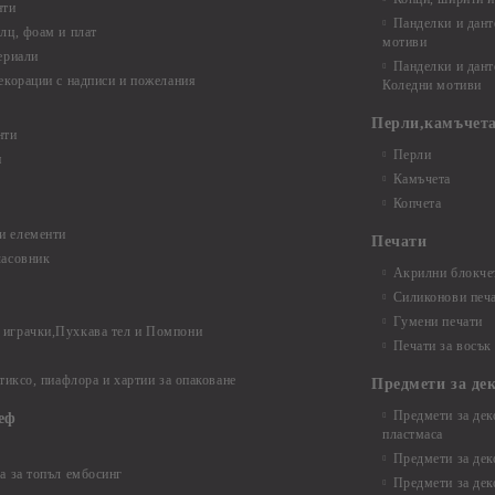
нти
Панделки и дант
лц, фоам и плат
мотиви
ериали
Панделки и дант
екорации с надписи и пожелания
Коледни мотиви
Перли,камъчета
нти
Перли
и
Камъчета
Копчета
и елементи
Печати
часовник
Акрилни блокчет
Силиконови печ
Гумени печати
играчки,Пухкава тел и Помпони
Печати за восък
 тиксо, пиафлора и хартии за опаковане
Предмети за де
Предмети за дек
еф
пластмаса
Предмети за дек
а за топъл ембосинг
Предмети за дек