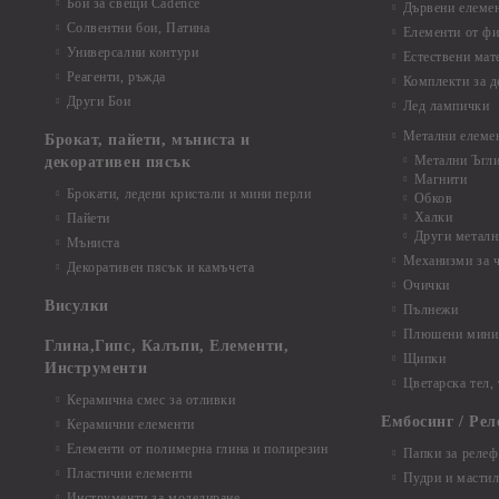
Бои за свещи Cadence
Дървени елеме
Солвентни бои, Патина
Елементи от фи
Универсални контури
Естествени мат
Реагенти, ръжда
Комплекти за д
Други Бои
Лед лампички
Метални елеме
Брокат, пайети, мъниста и
Метални Ъгл
декоративен пясък
Магнити
Брокати, ледени кристали и мини перли
Обков
Халки
Пайети
Други металн
Мъниста
Механизми за 
Декоративен пясък и камъчета
Очички
Висулки
Пълнежи
Плюшени мини 
Глина,Гипс, Калъпи, Елементи,
Щипки
Инструменти
Цветарска тел,
Керамична смес за отливки
Ембосинг / Рел
Керамични елементи
Елементи от полимерна глина и полирезин
Папки за релеф
Пластични елементи
Пудри и мастил
Инструменти за моделиране