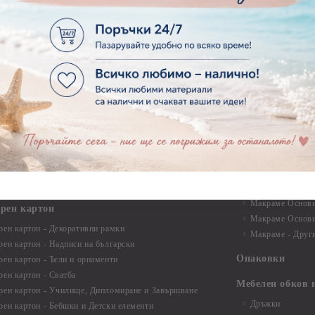
ртия - Цветя, листа и клони
Лепила и лепящ
ртия - За Жени
Лепила
ртия - За Мъже
Лепящи ленти
ртия - Морски
3D Повдигащи к
ртия - Къщи, Врати, Прозорци, Огради, Фенери
ленти
ртия - Пътешествия и Фото моменти
Магнити
тия - Такове, табелки, етикети
Велкро
ртия - Многопластови елементи
Силикон
ртия - Други
Фото ъгли
ртия - Готови композиции
Макраме
ртия - Микс елементи
ртия - Коледа и Зима
Макраме Основи 
Макраме Основи 
ирен картон
Макраме Основи 
рен картон - Декоративни рамки
Макраме - Друг
рен картон - Надписи на български
Опаковки
рен картон - Ъгли и орнаменти
рен картон - Сватба
Мебелен обков 
рен картон - Училище, Дипломиране и Завършване
Дръжки
рен картон - Бебшки и Детски елементи