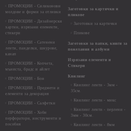
ПРОМОЦИИ - Силиконови
Заготовки за картички и
молдове и форми за отливки
пликове
ПРОМОЦИИ - Дизайнерски
Заготовки за картички
хартии, изрязани елементи,
стикери
Пликове
ПРОМОЦИИ - Сатенени
Заготовки за папки, книги за
ленти, панделки, шнурове,
пожелания и албуми
канап
Изрязани елементи и
ПРОМОЦИИ - Копчета,
Стикери
мъниста, брадс и айлет
Квилинг
ПРОМОЦИИ - Бои
Квилинг ленти - 3мм -
ПРОМОЦИИ - Предмети и
35см.
елементи за декорация
Квилинг ленти - микс
ПРОМОЦИИ - Салфетки
Квилинг ленти - перлени -
ПРОМОЦИИ - Хоби
3мм - 30см.
перфоратори, инструменти и
пособия
Квилинг ленти - 8мм