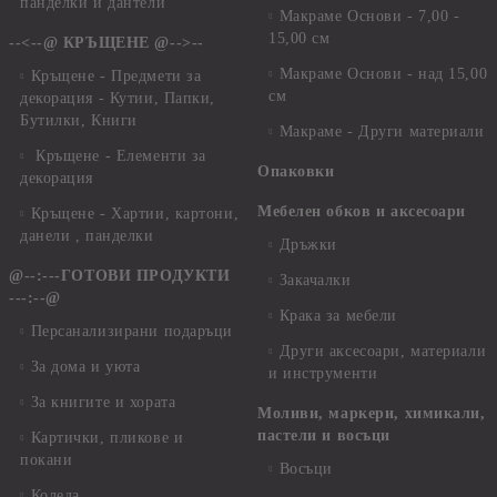
панделки и дантели
Макраме Основи - 7,00 -
15,00 см
--<--@ КРЪЩЕНЕ @-->--
Макраме Основи - над 15,00
Кръщене - Предмети за
см
декорация - Кутии, Папки,
Бутилки, Книги
Макраме - Други материали
Кръщене - Елементи за
Опаковки
декорация
Мебелен обков и аксесоари
Кръщене - Хартии, картони,
данели , панделки
Дръжки
@--:---ГОТОВИ ПРОДУКТИ
Закачалки
---:--@
Крака за мебели
Персанализирани подаръци
Други аксесоари, материали
За дома и уюта
и инструменти
За книгите и хората
Моливи, маркери, химикали,
пастели и восъци
Картички, пликове и
покани
Восъци
Коледа