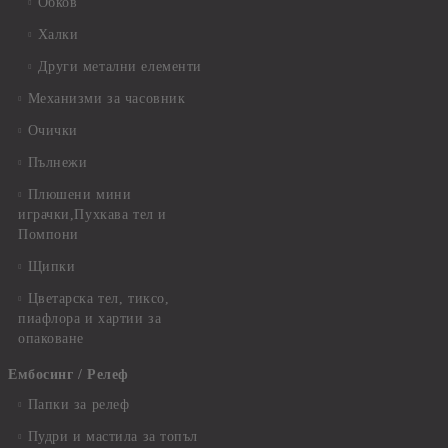
Обков
Халки
Други метални елементи
Механизми за часовник
Очички
Пълнежи
Плюшени мини
играчки,Пухкава тел и
Помпони
Щипки
Цветарска тел, тиксо,
пиафлора и хартии за
опаковане
Ембосинг / Релеф
Папки за релеф
Пудри и мастила за топъл