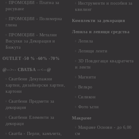
ПРОМОЦИИ - Платна за
Инструменти и пособия за
рисуване
квилинг
ПРОМОЦИИ - Полимерна
Комплекти за декорация
глина
Лепила и лепящи средства
ПРОМОЦИИ - Метални
Висулки за Декорация и
Лепила
Бижута
Лепящи ленти
OUTLET -50 % -60% -70%
3D Повдигащи квадратчета
и ленти
@-->-- СВАТБА --<--@
Магнити
Сватбени Декупажни
хартии, дизайнерски хартии,
Велкро
картони
Силикон
Сватбени Предмети за
Фото ъгли
декорация
Сватбени Елементи за
Макраме
декораци
Макраме Основи - до 6,00
Сватба - Перли, камъчета,
см