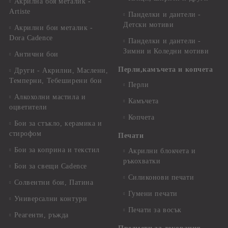
Акрилна боя металик -
Artiste
Панделки и дантели -
Детски мотиви
Акрилни бои металик -
Dora Cadence
Панделки и дантели -
Зимни и Коледни мотиви
Антични бои
Перли,камъчета и копчета
Други - Акрилни, Маслени,
Темперни, Тебеширени бои
Перли
Алкохолни мастила и
Камъчета
оцветители
Копчета
Бои за стъкло, керамика и
стирофом
Печати
Бои за коприна и текстил
Акрилни блокчета и
ръкохватки
Бои за свещи Cadence
Силиконови печати
Солвентни бои, Патина
Гумени печати
Универсални контури
Печати за восък
Реагенти, ръжда