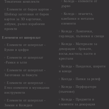
Коледа - елементи от
Тематични комплекти
дърво
Елементи от бирен картон -
Коледа - звънчета,
Шейкър заготовки от бирен
камбанки и метални
картон за 3D картички,
елементи
албуми, ръчно израбоени
проекти
Коледа - Лампички,
гирлянди, пълнежи и свещи
Елементи от шперплат
Коледа - Материали за
Елементи от шперплат -
декорация - брокати,
Букви и цифри
восък,мастила, пасти и
Елементи от шперплат
кристали
-Рамки и ъгли
Коледа - Панделки, ширити
Елементи от шперплат -
и конци
Заготовки за бижута
Коелда - Папки за релеф
Елементи от шперплат -
Коледа - Перфоратори
Етно елементи и музикални
(пънчове)
инструменти
Коледа - Предмети и
Елементи от шперплат -
елементи за декорация
Зимни и Коледни