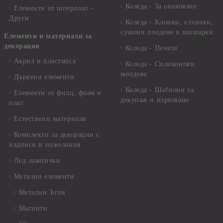
Коледа - За опаковане
Елементи от шперплат -
Други
Коледа - Kлонки, елхички,
сушени плодове и шишарки
Елементи и материали за
декорация
Коледа - Печати
Акрил и пластмаса
Коледа - Силиконови
молдове
Дървени елементи
Коледа - Шаблони за
Елементи от филц, фоам и
декупаж и изрязване
плат
Естествени материали
Комплекти за декорации с
надписи и пожелания
Лед лампички
Метални елементи
Метални Ъгли
Магнити