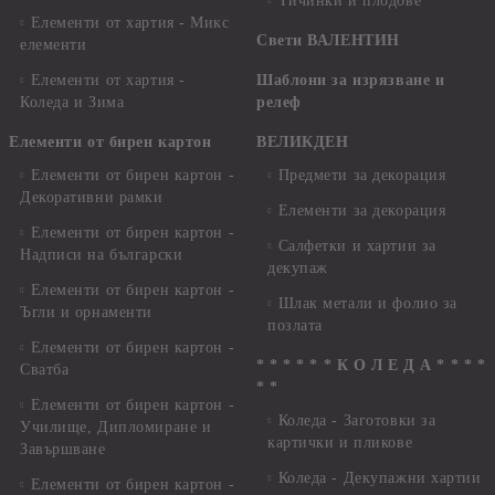
Тичинки и плодове
Елементи от хартия - Микс
Свети ВАЛЕНТИН
елементи
Елементи от хартия -
Шаблони за изрязване и
Коледа и Зима
релеф
Елементи от бирен картон
ВЕЛИКДЕН
Елементи от бирен картон -
Предмети за декорация
Декоративни рамки
Елементи за декорация
Елементи от бирен картон -
Салфетки и хартии за
Надписи на български
декупаж
Елементи от бирен картон -
Шлак метали и фолио за
Ъгли и орнаменти
позлата
Елементи от бирен картон -
* * * * * * К О Л Е Д А * * * *
Сватба
* *
Елементи от бирен картон -
Коледа - Заготовки за
Училище, Дипломиране и
картички и пликове
Завършване
Коледа - Декупажни хартии
Елементи от бирен картон -