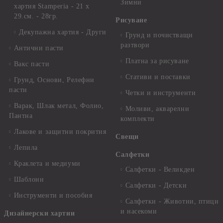
Зимни
хартия Stamperia - 21 х
29.см. - 28гр.
Рисуване
Декупажна хартия - Други
Грунд и почистващи
разтвори
Антични пасти
Платна за рисуване
Вакс пасти
Стативи и поставки
Грунд, Основи, Релефни
пасти
Четки и инструменти
Варак, Шлак метал, Фолио,
Моливи, акварелни
Пантна
комплекти
Лакове и защитни покрития
Свещи
Лепила
Салфетки
Краклета и медиуми
Салфетки - Великден
Шаблони
Салфетки - Детски
Инструменти и пособия
Салфетки - Животни, птици
и насекоми
Дизайнерски хартии