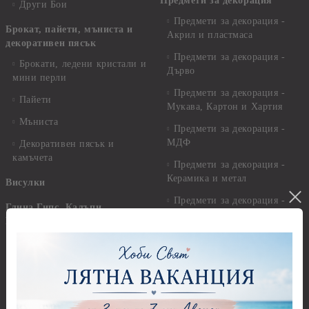
Предмети за декорация
Други Бои
Предмети за декорация -
Брокат, пайети, мъниста и
Акрил и пластмаса
декоративен пясък
Предмети за декорация -
Брокати, ледени кристали и
Дърво
мини перли
Предмети за декорация -
Пайети
Мукава, Картон и Хартия
Мъниста
Предмети за декорация -
МДФ
Декоративен пясък и
камъчета
Предмети за декорация -
Керамика и метал
Висулки
Предмети за декорация -
Глина,Гипс, Калъпи,
Стирофом
Елементи, Инструменти
Предмети за декорация -
Керамична смес за отливки
Стъкло
Керамични елементи
Предмети за декорация -
Елементи от полимерна
Плат, органза, зебло,
глина и полирезин
целофан