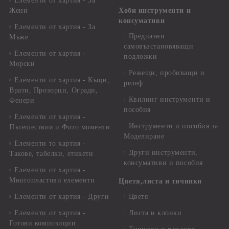
Елементи от хартия - За
Жени
Хоби инструменти и
консумативи
Елементи от хартия - За
Предпазни
Мъже
самовъзстановяващи
Елементи от хартия -
подложки
Морски
Режещи, пробиващи и
Елементи от хартия - Къщи,
релеф
Врати, Прозорци, Огради,
Квилинг инструменти и
Фенери
пособия
Елементи от хартия -
Инструменти и пособия за
Пътешествия и Фото моменти
Моделиране
Елементи то хартия -
Други инструменти,
Такове, табелки, етикети
консумативи и пособия
Елементи от хартия -
Многопластови елементи
Цветя,листа и тичинки
Елементи от хартия - Други
Цветя
Елементи от хартия -
Листа и клонки
Готови композиции