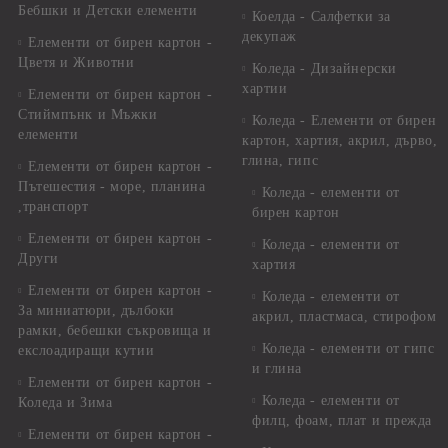
Бебшки и Детски елементи
Коелда - Салфетки за
декупаж
Елементи от бирен картон -
Цветя и Животни
Коледа - Дизайнерски
хартии
Елементи от бирен картон -
Стиймпънк и Мъжки
Коледа - Eлементи от бирен
елементи
картон, хартия, акрил, дърво,
глина, гипс
Елементи от бирен картон -
Пътешестия - море, планина
Коледа - елементи от
,транспорт
бирен картон
Елементи от бирен картон -
Коледа - елементи от
Други
хартия
Елементи от бирен картон -
Коледа - елементи от
За миниатюри, дълбоки
акрил, пластмаса, стирофом
рамки, бебешки съкровища и
Коледа - елементи от гипс
екслоадиращи кутии
и глина
Елементи от бирен картон -
Коледа - елементи от
Коледа и Зима
филц, фоам, плат и прежда
Елементи от бирен картон -