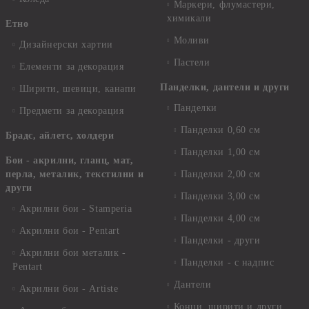
Маркери, флумастери,
химикали
Етно
Моливи
Дизайнерски хартии
Пастели
Елементи за декорация
Панделки, дантели и други
Ширити, шевици, канапи
Панделки
Предмети за декорация
Панделки 0,60 см
Брадс, айлетс, холдери
Панделки 1,00 см
Бои - акрилни, гланц, мат,
перла, металик, текстилни и
Панделки 2,00 см
други
Панделки 3,00 см
Акрилни бои - Stamperia
Панделки 4,00 см
Акрилни бои - Pentart
Панделки - други
Акрилни бои металик -
Панделки - с надпис
Pentart
Дантели
Акрилни бои - Artiste
Конци, ширити и други