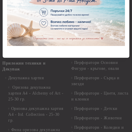
Пластични елементи
Пънчове Перфоратори
Инструменти за моделиране
Перфоратори до 2,50 см
Молдове и шаблони
Перфоратори 2,50 см
Глина
Перфоратори над 2,50 см
Самосъхнеща глина
Бордюрни пънчове
Полимерна Глина
Ъглови перфоратори
Перфоратори Основни
Приложни техники и
Фигури - кръгове, овали
Декупаж
Декупажна хартия
Перфоратори - Сърца и
звезди
Оризова декупажна
хартия А4 - Alchemy of Art -
Перфоратори - Цветя, листа
25-30 гр.
и клонки
Оризова декупажна хартия
Перфоратори - Детски
А4 - Itd. Collection - 25-30
Перфоратори - Животни
гр.
Перфоратори - Коледни и
Фина оризова декупажна