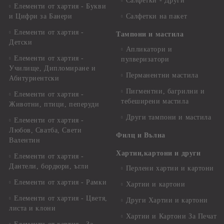
Салфетки - Други
Елементи от хартия - Букви
и Цифри за Банери
Салфетки на пакет
Елементи от хартия -
Тампони и мастила
Детски
Апликатори и
Елементи от хартия -
пулверизатори
Училище, Дипломиране и
Перманентни мастила
Абитуриентски
Пигментни, багрилни и
Елементи от хартия -
тебеширени мастила
Животни, птици, пеперуди
Други тампони и мастила
Елементи от хартия -
Любов, Сватба, Свети
Филц и Вълна
Валентин
Хартии,картони и други
Елементи от хартия -
Дантели, бордюри, ъгли
Перлени хартии и картони
Елементи от хартия - Рамки
Хартии и картони
Елементи от хартия - Цветя,
Други Хартии и картони
листа и клони
Хартии и Картони За Печат