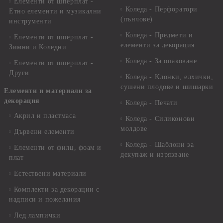
Елементи от шперплат -
Коледа - Перфоратори
Етно елементи и музикални
(пънчове)
инструменти
Коледа - Предмети и
Елементи от шперплат -
елементи за декорация
Зимни и Коледни
Коледа - За опаковане
Елементи от шперплат -
Други
Коледа - Kлонки, елхички,
сушени плодове и шишарки
Елементи и материали за
декорация
Коледа - Печати
Акрил и пластмаса
Коледа - Силиконови
молдове
Дървени елементи
Коледа - Шаблони за
Елементи от филц, фоам и
декупаж и изрязване
плат
Естествени материали
Комплекти за декорации с
надписи и пожелания
Лед лампички