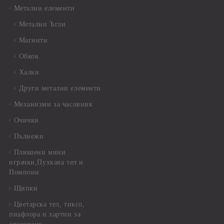
Метални елементи
Метални Ъгли
Магнити
Обков
Халки
Други метални елементи
Механизми за часовник
Очички
Пълнежи
Плюшени мини
играчки,Пухкава тел и
Помпони
Щипки
Цветарска тел, тиксо,
пиафлора и хартии за