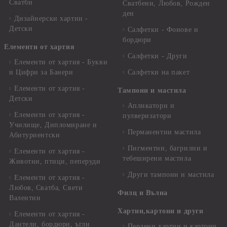
Сватби
Сватбени, Любов, Рожден
ден
Дизайнерски хартии -
Детски
Салфетки - Фонове и
бордюри
Елементи от хартия
Салфетки - Други
Елементи от хартия - Букви
и Цифри за Банери
Салфетки на пакет
Елементи от хартия -
Тампони и мастила
Детски
Апликатори и
Елементи от хартия -
пулверизатори
Училище, Дипломиране и
Перманентни мастила
Абитуриентски
Пигментни, багрилни и
Елементи от хартия -
тебеширени мастила
Животни, птици, пеперуди
Други тампони и мастила
Елементи от хартия -
Любов, Сватба, Свети
Филц и Вълна
Валентин
Хартии,картони и други
Елементи от хартия -
Дантели, бордюри, ъгли
Перлени хартии и картони