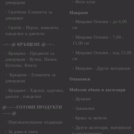
Фото ъгли
декорация
Сватбени Елементи за
Макраме
декораци
Макраме Основи - до 6,00
Сватба - Перли, камъчета,
см
панделки и дантели
Макраме Основи - 7,00 -
15,00 см
--<--@ КРЪЩЕНЕ @-->--
Макраме Основи - над 15,00
Кръщене - Предмети за
см
декорация - Кутии, Папки,
Бутилки, Книги
Макраме - Други материали
Кръщене - Елементи за
Опаковки
декорация
Мебелен обков и аксесоари
Кръщене - Хартии, картони,
данели , панделки
Дръжки
@--:---ГОТОВИ ПРОДУКТИ
Закачалки
---:--@
Крака за мебели
Персанализирани подаръци
Други аксесоари, материали
За дома и уюта
и инструменти