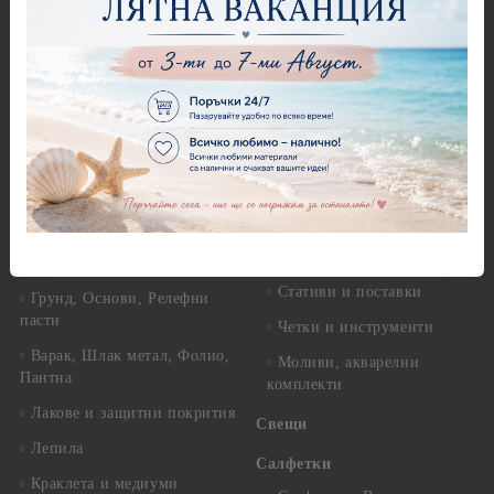
Оризова декупажна хартия
Перфоратори - Детски
А4 - Itd. Collection - 25-30
Перфоратори - Животни
гр.
Перфоратори - Коледни и
Фина оризова декупажна
Зимни
хартия Stamperia - 21 х
29.см. - 28гр.
Рисуване
Декупажна хартия - Други
Грунд и почистващи
разтвори
Антични пасти
Платна за рисуване
Вакс пасти
Стативи и поставки
Грунд, Основи, Релефни
пасти
Четки и инструменти
Варак, Шлак метал, Фолио,
Моливи, акварелни
Пантна
комплекти
Лакове и защитни покрития
Свещи
Лепила
Салфетки
Краклета и медиуми