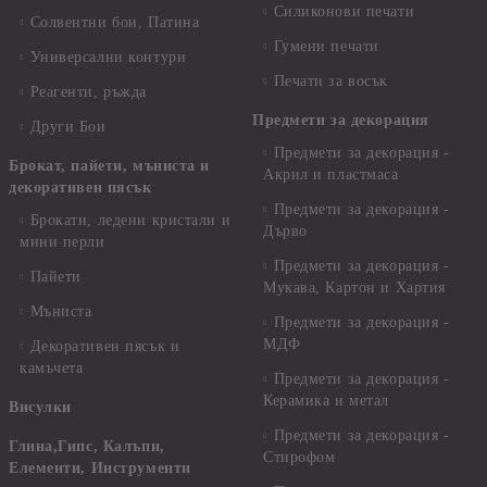
Силиконови печати
Солвентни бои, Патина
Гумени печати
Универсални контури
Печати за восък
Реагенти, ръжда
Предмети за декорация
Други Бои
Предмети за декорация -
Брокат, пайети, мъниста и
Акрил и пластмаса
декоративен пясък
Предмети за декорация -
Брокати, ледени кристали и
Дърво
мини перли
Предмети за декорация -
Пайети
Мукава, Картон и Хартия
Мъниста
Предмети за декорация -
МДФ
Декоративен пясък и
камъчета
Предмети за декорация -
Керамика и метал
Висулки
Предмети за декорация -
Глина,Гипс, Калъпи,
Стирофом
Елементи, Инструменти