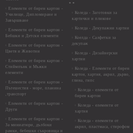
* *
Елементи от бирен картон -
Коледа - Заготовки за
Училище, Дипломиране и
картички и пликове
Завършване
Коледа - Декупажни хартии
Елементи от бирен картон -
Бебшки и Детски елементи
Коелда - Салфетки за
декупаж
Елементи от бирен картон -
Цветя и Животни
Коледа - Дизайнерски
хартии
Елементи от бирен картон -
Стиймпънк и Мъжки
Коледа - Eлементи от бирен
елементи
картон, хартия, акрил, дърво,
глина, гипс
Елементи от бирен картон -
Пътешестия - море, планина
Коледа - елементи от
,транспорт
бирен картон
Елементи от бирен картон -
Коледа - елементи от
Други
хартия
Елементи от бирен картон -
Коледа - елементи от
За миниатюри, дълбоки
акрил, пластмаса, стирофом
рамки, бебешки съкровища и