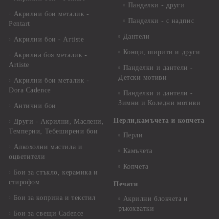
Панделки - други
Акрилни бои металик -
Панделки - с надпис
Pentart
Дантели
Акрилни бои - Artiste
Конци, ширити и други
Акрилна боя металик -
Artiste
Панделки и дантели -
Детски мотиви
Акрилни бои металик -
Dora Cadence
Панделки и дантели -
Зимни и Коледни мотиви
Антични бои
Перли,камъчета и копчета
Други - Акрилни, Маслени,
Темперни, Тебеширени бои
Перли
Алкохолни мастила и
Камъчета
оцветители
Копчета
Бои за стъкло, керамика и
стирофом
Печати
Бои за коприна и текстил
Акрилни блокчета и
ръкохватки
Бои за свещи Cadence