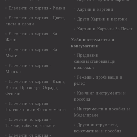
Елементи от хартия - Рамки
Хартии и картони
Елементи от хартия - Цветя,
Други Хартии и картони
листа и клони
Хартии и Картони За Печат
Елементи от хартия - За
Жени
Хоби инструменти и
консумативи
Елементи от хартия - За
Предпазни
Мъже
самовъзстановяващи
Елементи от хартия -
подложки
Морски
Режещи, пробиващи и
Елементи от хартия - Къщи,
релеф
Врати, Прозорци, Огради,
Квилинг инструменти и
Фенери
пособия
Елементи от хартия -
Инструменти и пособия за
Пътешествия и Фото моменти
Моделиране
Елементи то хартия -
Други инструменти,
Такове, табелки, етикети
консумативи и пособия
Елементи от хартия -