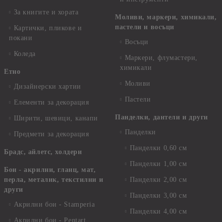
За книгите и хората
Моливи, маркери, химикали,
пастели и восъци
Картички, пликове и
покани
Восъци
Коледа
Маркери, флумастери,
химикали
Етно
Моливи
Дизайнерски хартии
Пастели
Елементи за декорация
Панделки, дантели и други
Ширити, шевици, канапи
Панделки
Предмети за декорация
Панделки 0,60 см
Брадс, айлетс, холдери
Панделки 1,00 см
Бои - акрилни, гланц, мат,
перла, металик, текстилни и
Панделки 2,00 см
други
Панделки 3,00 см
Акрилни бои - Stamperia
Панделки 4,00 см
Акрилни бои - Pentart