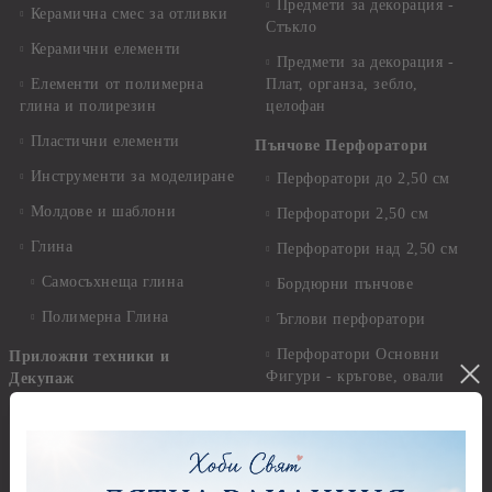
Предмети за декорация -
Керамична смес за отливки
Стъкло
Керамични елементи
Предмети за декорация -
Елементи от полимерна
Плат, органза, зебло,
глина и полирезин
целофан
Пластични елементи
Пънчове Перфоратори
Инструменти за моделиране
Перфоратори до 2,50 см
Молдове и шаблони
Перфоратори 2,50 см
Глина
Перфоратори над 2,50 см
Самосъхнеща глина
Бордюрни пънчове
Полимерна Глина
Ъглови перфоратори
Перфоратори Основни
Приложни техники и
Фигури - кръгове, овали
Декупаж
Декупажна хартия
Перфоратори - Сърца и
звезди
Оризова декупажна
хартия А4 - Alchemy of Art -
Перфоратори - Цветя, листа
25-30 гр.
и клонки