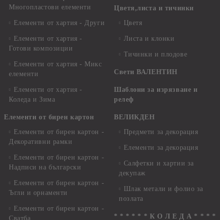
Многопластови елементи
Цветя,листа и тичинки
Елементи от хартия - Други
Цветя
Елементи от хартия -
Листа и клонки
Готови композиции
Тичинки и плодове
Елементи от хартия - Микс
Свети ВАЛЕНТИН
елементи
Елементи от хартия -
Шаблони за изрязване и
Коледа и Зима
релеф
Елементи от бирен картон
ВЕЛИКДЕН
Елементи от бирен картон -
Предмети за декорация
Декоративни рамки
Елементи за декорация
Елементи от бирен картон -
Салфетки и хартии за
Надписи на български
декупаж
Елементи от бирен картон -
Шлак метали и фолио за
Ъгли и орнаменти
позлата
Елементи от бирен картон -
* * * * * * К О Л Е Д А * * * *
Сватба