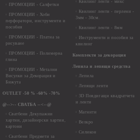
Квилинг ленти - микс
ПРОМОЦИИ - Салфетки
Квилинг ленти - перлени -
ПРОМОЦИИ - Хоби
3мм - 30см.
перфоратори, инструменти и
пособия
Квилинг ленти - 8мм
ПРОМОЦИИ - Платна за
Инструменти и пособия за
рисуване
квилинг
ПРОМОЦИИ - Полимерна
Комплекти за декорация
глина
Лепила и лепящи средства
ПРОМОЦИИ - Метални
Висулки за Декорация и
Лепила
Бижута
Лепящи ленти
OUTLET -50 % -60% -70%
3D Повдигащи квадратчета
и ленти
@-->-- СВАТБА --<--@
Магнити
Сватбени Декупажни
хартии, дизайнерски хартии,
Велкро
картони
Силикон
Сватбени Предмети за