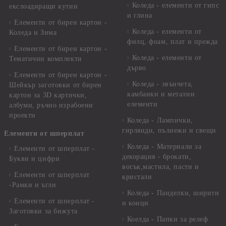
Коледа - елементи от гипс
екслоадиращи кутии
и глина
Елементи от бирен картон -
Коледа - елементи от
Коледа и Зима
филц, фоам, плат и прежда
Елементи от бирен картон -
Коледа - елементи от
Тематични комплекти
дърво
Елементи от бирен картон -
Коледа - звънчета,
Шейкър заготовки от бирен
камбанки и метални
картон за 3D картички,
елементи
албуми, ръчно израбоени
проекти
Коледа - Лампички,
гирлянди, пълнежи и свещи
Елементи от шперплат
Коледа - Материали за
Елементи от шперплат -
декорация - брокати,
Букви и цифри
восък,мастила, пасти и
Елементи от шперплат
кристали
-Рамки и ъгли
Коледа - Панделки, ширити
Елементи от шперплат -
и конци
Заготовки за бижута
Коелда - Папки за релеф