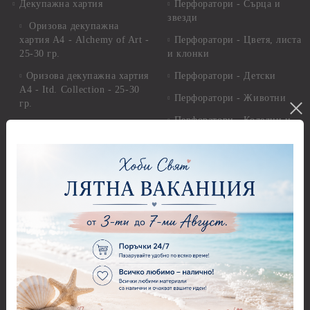
Декупажна хартия
Перфоратори - Сърца и
звезди
Оризова декупажна
хартия А4 - Alchemy of Art -
Перфоратори - Цветя, листа
25-30 гр.
и клонки
Оризова декупажна хартия
Перфоратори - Детски
А4 - Itd. Collection - 25-30
Перфоратори - Животни
гр.
Перфоратори - Коледни и
Фина оризова декупажна
Зимни
хартия Stamperia - 21 х
29.см. - 28гр.
Рисуване
Декупажна хартия - Други
Грунд и почистващи
разтвори
Антични пасти
Платна за рисуване
Вакс пасти
Стативи и поставки
Грунд, Основи, Релефни
пасти
Четки и инструменти
Варак, Шлак метал, Фолио,
Моливи, акварелни
Пантна
комплекти