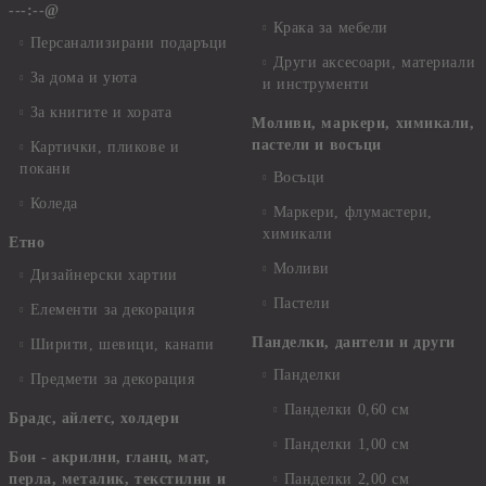
---:--@
Крака за мебели
Персанализирани подаръци
Други аксесоари, материали
За дома и уюта
и инструменти
За книгите и хората
Моливи, маркери, химикали,
пастели и восъци
Картички, пликове и
покани
Восъци
Коледа
Маркери, флумастери,
химикали
Етно
Моливи
Дизайнерски хартии
Пастели
Елементи за декорация
Панделки, дантели и други
Ширити, шевици, канапи
Панделки
Предмети за декорация
Панделки 0,60 см
Брадс, айлетс, холдери
Панделки 1,00 см
Бои - акрилни, гланц, мат,
перла, металик, текстилни и
Панделки 2,00 см