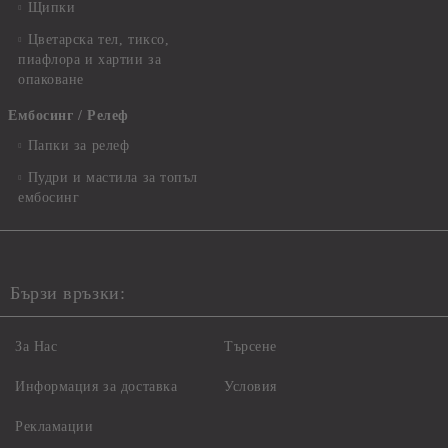
Щипки
Цветарска тел, тиксо,
пиафлора и хартии за
опаковане
Ембосинг / Релеф
Папки за релеф
Пудри и мастила за топъл
ембосинг
Бързи връзки:
За Нас
Търсене
Информация за доставка
Условия
Рекламации