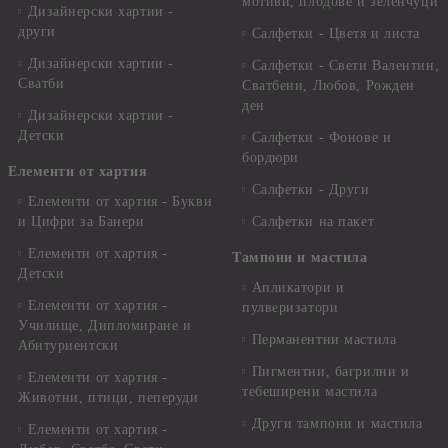
мотиви, плодове и зеленчуци
Дизайнерски хартии -
други
Салфетки - Цветя и листа
Дизайнерски хартии -
Салфетки - Свети Валентин,
Сватби
Сватбени, Любов, Рожден
ден
Дизайнерски хартии -
Детски
Салфетки - Фонове и
бордюри
Елементи от хартия
Салфетки - Други
Елементи от хартия - Букви
и Цифри за Банери
Салфетки на пакет
Елементи от хартия -
Тампони и мастила
Детски
Апликатори и
Елементи от хартия -
пулверизатори
Училище, Дипломиране и
Перманентни мастила
Абитуриентски
Пигментни, багрилни и
Елементи от хартия -
тебеширени мастила
Животни, птици, пеперуди
Други тампони и мастила
Елементи от хартия -