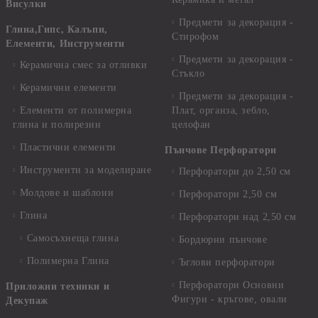
Висулки
Предмети за декорация -
Глина,Гипс, Калъпи,
Стирофом
Елементи, Инструменти
Предмети за декорация -
Керамична смес за отливки
Стъкло
Керамични елементи
Предмети за декорация -
Елементи от полимерна
Плат, органза, зебло,
глина и полирезин
целофан
Пластични елементи
Пънчове Перфоратори
Инструменти за моделиране
Перфоратори до 2,50 см
Молдове и шаблони
Перфоратори 2,50 см
Глина
Перфоратори над 2,50 см
Самосъхнеща глина
Бордюрни пънчове
Полимерна Глина
Ъглови перфоратори
Перфоратори Основни
Приложни техники и
Фигури - кръгове, овали
Декупаж