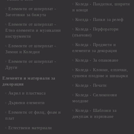
Коледа - Панделки, ширити
Елементи от шперплат -
и конци
Заготовки за бижута
Коелда - Папки за релеф
Елементи от шперплат -
Коледа - Перфоратори
Етно елементи и музикални
(пънчове)
инструменти
Коледа - Предмети и
Елементи от шперплат -
елементи за декорация
Зимни и Коледни
Коледа - За опаковане
Елементи от шперплат -
Други
Коледа - Kлонки, елхички,
сушени плодове и шишарки
Елементи и материали за
декорация
Коледа - Печати
Акрил и пластмаса
Коледа - Силиконови
молдове
Дървени елементи
Коледа - Шаблони за
Елементи от филц, фоам и
декупаж и изрязване
плат
Естествени материали