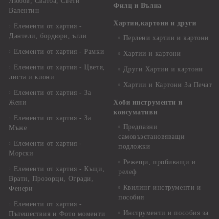
Любов, Сватба, Свети
Филц и Вълна
Валентин
Хартии,картони и други
Елементи от хартия -
Дантели, бордюри, ъгли
Перлени хартии и картони
Елементи от хартия - Рамки
Хартии и картони
Елементи от хартия - Цветя,
Други Хартии и картони
листа и клони
Хартии и Картони За Печат
Елементи от хартия - За
Жени
Хоби инструменти и
консумативи
Елементи от хартия - За
Предпазни
Мъже
самовъзстановяващи
Елементи от хартия -
подложки
Морски
Режещи, пробиващи и
Елементи от хартия - Къщи,
релеф
Врати, Прозорци, Огради,
Квилинг инструменти и
Фенери
пособия
Елементи от хартия -
Инструменти и пособия за
Пътешествия и Фото моменти