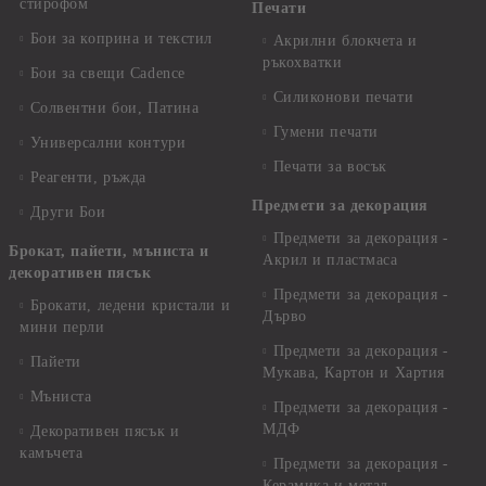
стирофом
Печати
Бои за коприна и текстил
Акрилни блокчета и
ръкохватки
Бои за свещи Cadence
Силиконови печати
Солвентни бои, Патина
Гумени печати
Универсални контури
Печати за восък
Реагенти, ръжда
Предмети за декорация
Други Бои
Предмети за декорация -
Брокат, пайети, мъниста и
Акрил и пластмаса
декоративен пясък
Предмети за декорация -
Брокати, ледени кристали и
Дърво
мини перли
Предмети за декорация -
Пайети
Мукава, Картон и Хартия
Мъниста
Предмети за декорация -
МДФ
Декоративен пясък и
камъчета
Предмети за декорация -
Керамика и метал