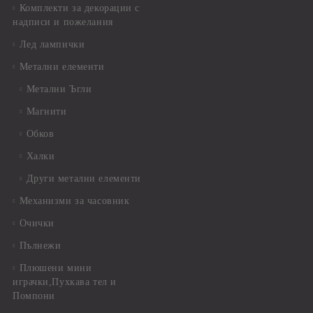
Комплекти за декорации с
надписи и пожелания
Лед лампички
Метални елементи
Метални Ъгли
Магнити
Обков
Халки
Други метални елементи
Механизми за часовник
Очички
Пълнежи
Плюшени мини
играчки,Пухкава тел и
Помпони