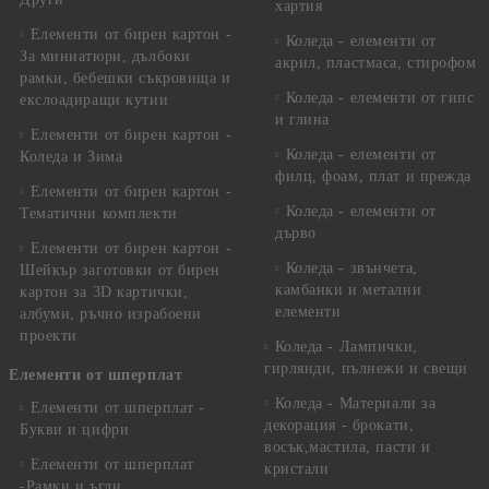
хартия
Елементи от бирен картон -
Коледа - елементи от
За миниатюри, дълбоки
акрил, пластмаса, стирофом
рамки, бебешки съкровища и
Коледа - елементи от гипс
екслоадиращи кутии
и глина
Елементи от бирен картон -
Коледа - елементи от
Коледа и Зима
филц, фоам, плат и прежда
Елементи от бирен картон -
Коледа - елементи от
Тематични комплекти
дърво
Елементи от бирен картон -
Коледа - звънчета,
Шейкър заготовки от бирен
камбанки и метални
картон за 3D картички,
елементи
албуми, ръчно израбоени
проекти
Коледа - Лампички,
гирлянди, пълнежи и свещи
Елементи от шперплат
Коледа - Материали за
Елементи от шперплат -
декорация - брокати,
Букви и цифри
восък,мастила, пасти и
Елементи от шперплат
кристали
-Рамки и ъгли