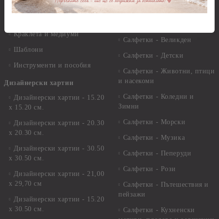
Лакове и защитни покрития
Свещи
Лепила
Салфетки
Краклета и медиуми
Салфетки - Великден
Шаблони
Салфетки - Детски
Инструменти и пособия
Салфетки - Животни, птици
и насекоми
Дизайнерски хартии
Салфетки - Коледни и
Дизайнерски хартии - 15.20
Зимни
х 15.20 см.
Салфетки - Морски
Дизайнерски хартии - 20.30
х 20.30 см.
Салфетки - Музика
Дизайнерски хартии - 30.50
Салфетки - Пеперуди
х 30.50 см.
Салфетки - Рози
Дизайнерски хартии - 21,00
х 29,70 см
Салфетки - Пътешествия и
пейзажи
Дизайнерски хартии - 15.20
x 30.50 см.
Салфетки - Кухненски