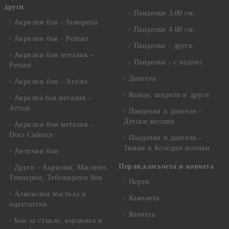
други
Панделки 3,00 см
Акрилни бои - Stamperia
Панделки 4,00 см
Акрилни бои - Pentart
Панделки - други
Акрилни бои металик -
Панделки - с надпис
Pentart
Дантели
Акрилни бои - Artiste
Конци, ширити и други
Акрилна боя металик -
Artiste
Панделки и дантели -
Детски мотиви
Акрилни бои металик -
Dora Cadence
Панделки и дантели -
Зимни и Коледни мотиви
Антични бои
Перли,камъчета и копчета
Други - Акрилни, Маслени,
Темперни, Тебеширени бои
Перли
Алкохолни мастила и
Камъчета
оцветители
Копчета
Бои за стъкло, керамика и