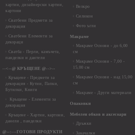
хартии, дизайнерски хартии,
Велкро
картони
Силикон
Сватбени Предмети за
Фото ъгли
декорация
Сватбени Елементи за
Макраме
декораци
Макраме Основи - до 6,00
Сватба - Перли, камъчета,
см
панделки и дантели
Макраме Основи - 7,00 -
15,00 см
--<--@ КРЪЩЕНЕ @-->--
Макраме Основи - над 15,00
Кръщене - Предмети за
см
декорация - Кутии, Папки,
Бутилки, Книги
Макраме - Други материали
Кръщене - Елементи за
Опаковки
декорация
Мебелен обков и аксесоари
Кръщене - Хартии, картони,
данели , панделки
Дръжки
@--:---ГОТОВИ ПРОДУКТИ
Закачалки