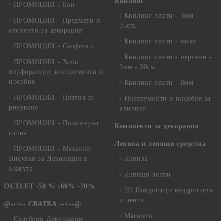
Квилинг
ПРОМОЦИИ - Бои
Квилинг ленти - 3мм -
ПРОМОЦИИ - Предмети и
35см.
елементи за декорация
Квилинг ленти - микс
ПРОМОЦИИ - Салфетки
Квилинг ленти - перлени -
ПРОМОЦИИ - Хоби
3мм - 30см.
перфоратори, инструменти и
пособия
Квилинг ленти - 8мм
ПРОМОЦИИ - Платна за
Инструменти и пособия за
рисуване
квилинг
ПРОМОЦИИ - Полимерна
Комплекти за декорация
глина
Лепила и лепящи средства
ПРОМОЦИИ - Метални
Висулки за Декорация и
Лепила
Бижута
Лепящи ленти
OUTLET -50 % -60% -70%
3D Повдигащи квадратчета
и ленти
@-->-- СВАТБА --<--@
Магнити
Сватбени Декупажни