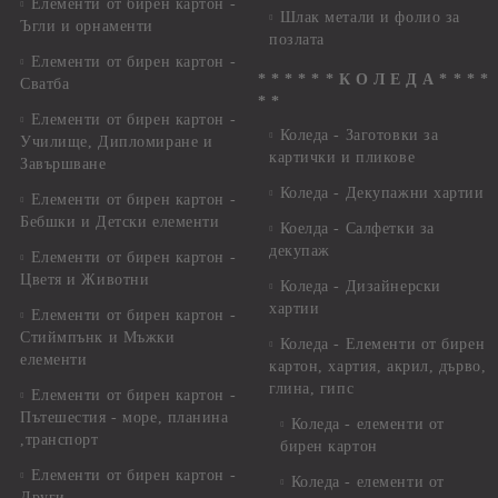
Елементи от бирен картон -
Шлак метали и фолио за
Ъгли и орнаменти
позлата
Елементи от бирен картон -
* * * * * * К О Л Е Д А * * * *
Сватба
* *
Елементи от бирен картон -
Коледа - Заготовки за
Училище, Дипломиране и
картички и пликове
Завършване
Коледа - Декупажни хартии
Елементи от бирен картон -
Бебшки и Детски елементи
Коелда - Салфетки за
декупаж
Елементи от бирен картон -
Цветя и Животни
Коледа - Дизайнерски
хартии
Елементи от бирен картон -
Стиймпънк и Мъжки
Коледа - Eлементи от бирен
елементи
картон, хартия, акрил, дърво,
глина, гипс
Елементи от бирен картон -
Пътешестия - море, планина
Коледа - елементи от
,транспорт
бирен картон
Елементи от бирен картон -
Коледа - елементи от
Други