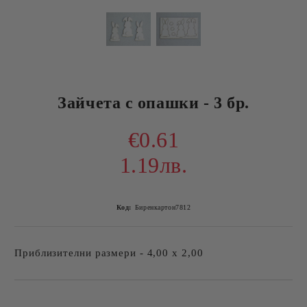
Зайчета с опашки - 3 бр.
€0.61
1.19лв.
Код:
Биренкартон7812
Приблизителни размери - 4,00 х 2,00
Добави в желани