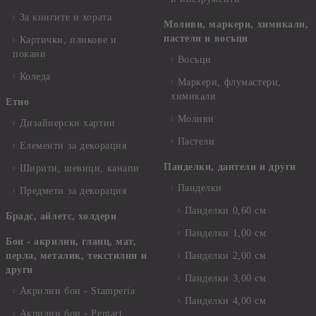
За книгите и хората
Моливи, маркери, химикали,
пастели и восъци
Картички, пликове и
покани
Восъци
Коледа
Маркери, флумастери,
химикали
Етно
Моливи
Дизайнерски хартии
Пастели
Елементи за декорация
Панделки, дантели и други
Ширити, шевици, канапи
Панделки
Предмети за декорация
Панделки 0,60 см
Брадс, айлетс, холдери
Панделки 1,00 см
Бои - акрилни, гланц, мат,
перла, металик, текстилни и
Панделки 2,00 см
други
Панделки 3,00 см
Акрилни бои - Stamperia
Панделки 4,00 см
Акрилни бои - Pentart