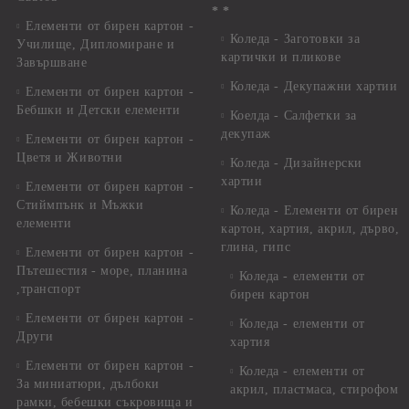
* *
Елементи от бирен картон -
Коледа - Заготовки за
Училище, Дипломиране и
картички и пликове
Завършване
Коледа - Декупажни хартии
Елементи от бирен картон -
Бебшки и Детски елементи
Коелда - Салфетки за
декупаж
Елементи от бирен картон -
Цветя и Животни
Коледа - Дизайнерски
хартии
Елементи от бирен картон -
Стиймпънк и Мъжки
Коледа - Eлементи от бирен
елементи
картон, хартия, акрил, дърво,
глина, гипс
Елементи от бирен картон -
Пътешестия - море, планина
Коледа - елементи от
,транспорт
бирен картон
Елементи от бирен картон -
Коледа - елементи от
Други
хартия
Елементи от бирен картон -
Коледа - елементи от
За миниатюри, дълбоки
акрил, пластмаса, стирофом
рамки, бебешки съкровища и