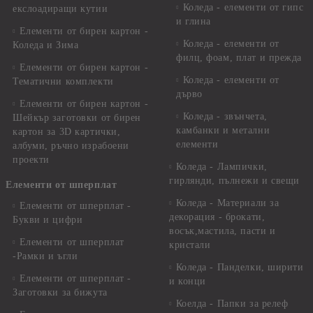
Коледа - елементи от гипс
екслоадиращи кутии
и глина
Елементи от бирен картон -
Коледа - елементи от
Коледа и Зима
филц, фоам, плат и прежда
Елементи от бирен картон -
Коледа - елементи от
Тематични комплекти
дърво
Елементи от бирен картон -
Коледа - звънчета,
Шейкър заготовки от бирен
камбанки и метални
картон за 3D картички,
елементи
албуми, ръчно израбоени
проекти
Коледа - Лампички,
гирлянди, пълнежи и свещи
Елементи от шперплат
Коледа - Материали за
Елементи от шперплат -
декорация - брокати,
Букви и цифри
восък,мастила, пасти и
Елементи от шперплат
кристали
-Рамки и ъгли
Коледа - Панделки, ширити
Елементи от шперплат -
и конци
Заготовки за бижута
Коелда - Папки за релеф