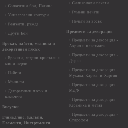
Силиконови печати
Солвентни бои, Патина
Гумени печати
Универсални контури
Печати за восък
Реагенти, ръжда
Предмети за декорация
Други Бои
Предмети за декорация -
Брокат, пайети, мъниста и
Акрил и пластмаса
декоративен пясък
Предмети за декорация -
Брокати, ледени кристали и
Дърво
мини перли
Предмети за декорация -
Пайети
Мукава, Картон и Хартия
Мъниста
Предмети за декорация -
МДФ
Декоративен пясък и
камъчета
Предмети за декорация -
Керамика и метал
Висулки
Предмети за декорация -
Глина,Гипс, Калъпи,
Стирофом
Елементи, Инструменти