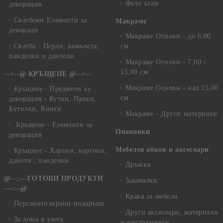
Фото ъгли
декорация
Сватбени Елементи за
Макраме
декораци
Макраме Основи - до 6,00
Сватба - Перли, камъчета,
см
панделки и дантели
Макраме Основи - 7,00 -
15,00 см
--<--@ КРЪЩЕНЕ @-->--
Макраме Основи - над 15,00
Кръщене - Предмети за
см
декорация - Кутии, Папки,
Бутилки, Книги
Макраме - Други материали
Кръщене - Елементи за
Опаковки
декорация
Мебелен обков и аксесоари
Кръщене - Хартии, картони,
данели , панделки
Дръжки
@--:---ГОТОВИ ПРОДУКТИ
Закачалки
---:--@
Крака за мебели
Персанализирани подаръци
Други аксесоари, материали
За дома и уюта
и инструменти