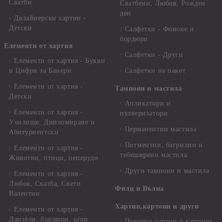
Сватби
Сватбени, Любов, Рожден
ден
Дизайнерски хартии -
Детски
Салфетки - Фонове и
бордюри
Елементи от хартия
Салфетки - Други
Елементи от хартия - Букви
и Цифри за Банери
Салфетки на пакет
Елементи от хартия -
Тампони и мастила
Детски
Апликатори и
Елементи от хартия -
пулверизатори
Училище, Дипломиране и
Перманентни мастила
Абитуриентски
Пигментни, багрилни и
Елементи от хартия -
тебеширени мастила
Животни, птици, пеперуди
Други тампони и мастила
Елементи от хартия -
Любов, Сватба, Свети
Филц и Вълна
Валентин
Хартии,картони и други
Елементи от хартия -
Дантели, бордюри, ъгли
Перлени хартии и картони