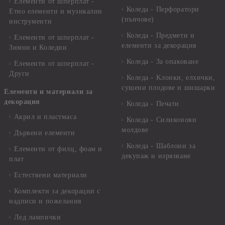
Елементи от шперплат -
Коледа - Перфоратори
Етно елементи и музикални
(пънчове)
инструменти
Коледа - Предмети и
Елементи от шперплат -
елементи за декорация
Зимни и Коледни
Коледа - За опаковане
Елементи от шперплат -
Други
Коледа - Kлонки, елхички,
сушени плодове и шишарки
Елементи и материали за
декорация
Коледа - Печати
Акрил и пластмаса
Коледа - Силиконови
молдове
Дървени елементи
Коледа - Шаблони за
Елементи от филц, фоам и
декупаж и изрязване
плат
Естествени материали
Комплекти за декорации с
надписи и пожелания
Лед лампички