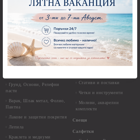
Оризова декупажна хартия
Перфоратори - Детски
А4 - Itd. Collection - 25-30
Перфоратори - Животни
гр.
Перфоратори - Коледни и
Фина оризова декупажна
Зимни
хартия Stamperia - 21 х
29.см. - 28гр.
Рисуване
Декупажна хартия - Други
Грунд и почистващи
разтвори
Антични пасти
Платна за рисуване
Вакс пасти
Стативи и поставки
Грунд, Основи, Релефни
пасти
Четки и инструменти
Варак, Шлак метал, Фолио,
Моливи, акварелни
Пантна
комплекти
Лакове и защитни покрития
Свещи
Лепила
Салфетки
Краклета и медиуми