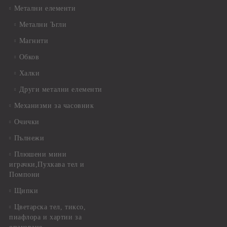
Метални елементи
Метални Ъгли
Магнити
Обков
Халки
Други метални елементи
Механизми за часовник
Очички
Пълнежи
Плюшени мини
играчки,Пухкава тел и
Помпони
Щипки
Цветарска тел, тиксо,
пиафлора и хартии за