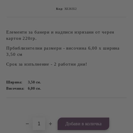
Код:
ХЕ26352
Елементи за банери и надписи изрязани от черен
картон 220гр.
Прбиблизителни размери - височина 6,00 х ширина
3,50 см
Срок за изпълнение - 2 работни дни!
Ширина:
3,50
см.
Височина:
6,00
см.
Добави в желани