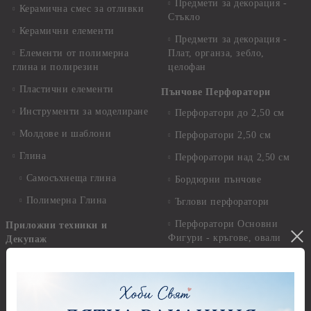
Предмети за декорация -
Керамична смес за отливки
Стъкло
Керамични елементи
Предмети за декорация -
Елементи от полимерна
Плат, органза, зебло,
глина и полирезин
целофан
Пластични елементи
Пънчове Перфоратори
Инструменти за моделиране
Перфоратори до 2,50 см
Молдове и шаблони
Перфоратори 2,50 см
Глина
Перфоратори над 2,50 см
Самосъхнеща глина
Бордюрни пънчове
Полимерна Глина
Ъглови перфоратори
Перфоратори Основни
Приложни техники и
Фигури - кръгове, овали
Декупаж
Декупажна хартия
Перфоратори - Сърца и
звезди
Оризова декупажна
хартия А4 - Alchemy of Art -
Перфоратори - Цветя, листа
25-30 гр.
и клонки