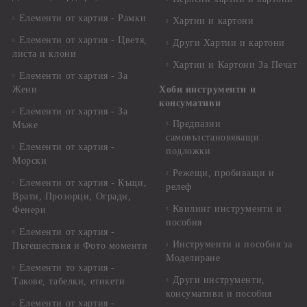
Елементи от хартия - Рамки
Хартии и картони
Елементи от хартия - Цветя,
Други Хартии и картони
листа и клони
Хартии и Картони За Печат
Елементи от хартия - За
Жени
Хоби инструменти и
консумативи
Елементи от хартия - За
Предпазни
Мъже
самовъзстановяващи
Елементи от хартия -
подложки
Морски
Режещи, пробиващи и
Елементи от хартия - Къщи,
релеф
Врати, Прозорци, Огради,
Квилинг инструменти и
Фенери
пособия
Елементи от хартия -
Инструменти и пособия за
Пътешествия и Фото моменти
Моделиране
Елементи то хартия -
Други инструменти,
Такове, табелки, етикети
консумативи и пособия
Елементи от хартия -