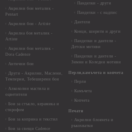
Панделки - други
Акрилни бои металик -
Панделки - с надпис
Pentart
Дантели
Акрилни бои - Artiste
Конци, ширити и други
Акрилна боя металик -
Artiste
Панделки и дантели -
Детски мотиви
Акрилни бои металик -
Dora Cadence
Панделки и дантели -
Зимни и Коледни мотиви
Антични бои
Перли,камъчета и копчета
Други - Акрилни, Маслени,
Темперни, Тебеширени бои
Перли
Алкохолни мастила и
Камъчета
оцветители
Копчета
Бои за стъкло, керамика и
стирофом
Печати
Бои за коприна и текстил
Акрилни блокчета и
ръкохватки
Бои за свещи Cadence