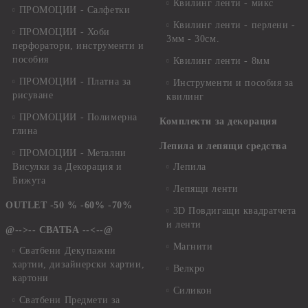
Квилинг ленти - микс
ПРОМОЦИИ - Салфетки
Квилинг ленти - перлени -
ПРОМОЦИИ - Хоби
3мм - 30см.
перфоратори, инструменти и
пособия
Квилинг ленти - 8мм
ПРОМОЦИИ - Платна за
Инструменти и пособия за
рисуване
квилинг
ПРОМОЦИИ - Полимерна
Комплекти за декорация
глина
Лепила и лепящи средства
ПРОМОЦИИ - Метални
Висулки за Декорация и
Лепила
Бижута
Лепящи ленти
OUTLET -50 % -60% -70%
3D Повдигащи квадратчета
и ленти
@-->-- СВАТБА --<--@
Магнити
Сватбени Декупажни
хартии, дизайнерски хартии,
Велкро
картони
Силикон
Сватбени Предмети за