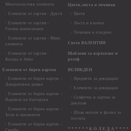
Многопластови елементи
Цветя,листа и тичинки
Елементи от хартия - Други
Цветя
Елементи от хартия -
Листа и клонки
Готови композиции
Тичинки и плодове
Елементи от хартия - Микс
Свети ВАЛЕНТИН
елементи
Елементи от хартия -
Шаблони за изрязване и
Коледа и Зима
релеф
Елементи от бирен картон
ВЕЛИКДЕН
Елементи от бирен картон -
Предмети за декорация
Декоративни рамки
Елементи за декорация
Елементи от бирен картон -
Салфетки и хартии за
Надписи на български
декупаж
Елементи от бирен картон -
Шлак метали и фолио за
Ъгли и орнаменти
позлата
Елементи от бирен картон -
* * * * * * К О Л Е Д А * * * *
Сватба