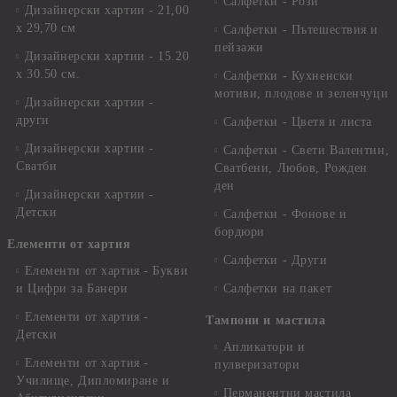
Салфетки - Рози
Дизайнерски хартии - 21,00
х 29,70 см
Салфетки - Пътешествия и
пейзажи
Дизайнерски хартии - 15.20
x 30.50 см.
Салфетки - Кухненски
мотиви, плодове и зеленчуци
Дизайнерски хартии -
други
Салфетки - Цветя и листа
Дизайнерски хартии -
Салфетки - Свети Валентин,
Сватби
Сватбени, Любов, Рожден
ден
Дизайнерски хартии -
Детски
Салфетки - Фонове и
бордюри
Елементи от хартия
Салфетки - Други
Елементи от хартия - Букви
и Цифри за Банери
Салфетки на пакет
Елементи от хартия -
Тампони и мастила
Детски
Апликатори и
Елементи от хартия -
пулверизатори
Училище, Дипломиране и
Перманентни мастила