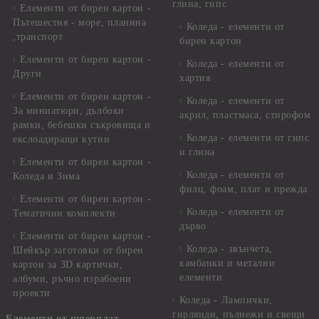
глина, гипс
Елементи от бирен картон -
Пътешестия - море, планина
Коледа - елементи от
,транспорт
бирен картон
Елементи от бирен картон -
Коледа - елементи от
Други
хартия
Елементи от бирен картон -
Коледа - елементи от
За миниатюри, дълбоки
акрил, пластмаса, стирофом
рамки, бебешки съкровища и
Коледа - елементи от гипс
екслоадиращи кутии
и глина
Елементи от бирен картон -
Коледа - елементи от
Коледа и Зима
филц, фоам, плат и прежда
Елементи от бирен картон -
Коледа - елементи от
Тематични комплекти
дърво
Елементи от бирен картон -
Коледа - звънчета,
Шейкър заготовки от бирен
камбанки и метални
картон за 3D картички,
елементи
албуми, ръчно израбоени
проекти
Коледа - Лампички,
гирлянди, пълнежи и свещи
Елементи от шперплат