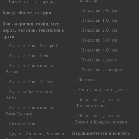
Панделки
Предмети за декорация
Панделки 0,60 см
Брадс, айлетс, холдери
Панделки 1,00 см
Бои - акрилни, гланц, мат,
перла, металик, текстилни и
Панделки 2,00 см
други
Панделки 3,00 см
Акрилни бои - Stamperia
Панделки 4,00 см
Акрилни бои - Pentart
Панделки - други
Акрилни бои металик -
Панделки - с надпис
Pentart
Дантели
Акрилни бои - Artiste
Конци, ширити и други
Акрилна боя металик -
Artiste
Панделки и дантели -
Детски мотиви
Акрилни бои металик -
Dora Cadence
Панделки и дантели -
Зимни и Коледни мотиви
Антични бои
Перли,камъчета и копчета
Други - Акрилни, Маслени,