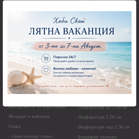
Мъниста
Предмети за декорация -
МДФ
Декоративен пясък и
камъчета
Предмети за декорация -
Керамика и метал
Висулки
Предмети за декорация -
Глина,Гипс, Калъпи,
Стирофом
Елементи, Инструменти
Предмети за декорация -
Керамична смес за отливки
Стъкло
Керамични елементи
Предмети за декорация -
Елементи от полимерна
Плат, органза, зебло,
глина и полирезин
целофан
Пластични елементи
Пънчове Перфоратори
Инструменти за моделиране
Перфоратори до 2,50 см
Молдове и шаблони
Перфоратори 2,50 см
Глина
Перфоратори над 2,50 см
Самосъхнеща глина
Бордюрни пънчове