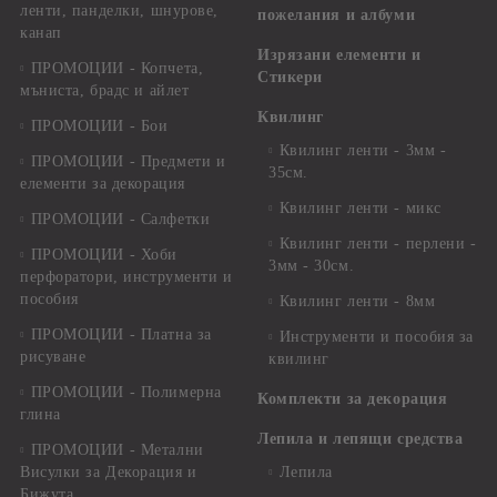
ленти, панделки, шнурове,
пожелания и албуми
канап
Изрязани елементи и
ПРОМОЦИИ - Копчета,
Стикери
мъниста, брадс и айлет
Квилинг
ПРОМОЦИИ - Бои
Квилинг ленти - 3мм -
ПРОМОЦИИ - Предмети и
35см.
елементи за декорация
Квилинг ленти - микс
ПРОМОЦИИ - Салфетки
Квилинг ленти - перлени -
ПРОМОЦИИ - Хоби
3мм - 30см.
перфоратори, инструменти и
пособия
Квилинг ленти - 8мм
ПРОМОЦИИ - Платна за
Инструменти и пособия за
рисуване
квилинг
ПРОМОЦИИ - Полимерна
Комплекти за декорация
глина
Лепила и лепящи средства
ПРОМОЦИИ - Метални
Висулки за Декорация и
Лепила
Бижута