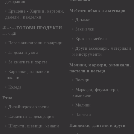
декорация
Мебелен обков и аксесоари
Кръщене - Хартии, картони,
данели , панделки
Дръжки
@--:---ГОТОВИ ПРОДУКТИ
Закачалки
---:--@
Крака за мебели
Персанализирани подаръци
Други аксесоари, материали
За дома и уюта
и инструменти
За книгите и хората
Моливи, маркери, химикали,
пастели и восъци
Картички, пликове и
покани
Восъци
Коледа
Маркери, флумастери,
химикали
Етно
Моливи
Дизайнерски хартии
Пастели
Елементи за декорация
Панделки, дантели и други
Ширити, шевици, канапи