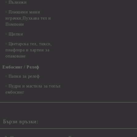
Пълнежи
Плюшени мини
играчки,Пухкава тел и
Помпони
Щипки
Цветарска тел, тиксо,
пиафлора и хартии за
опаковане
Ембосинг / Релеф
Папки за релеф
Пудри и мастила за топъл
ембосинг
Бързи връзки: