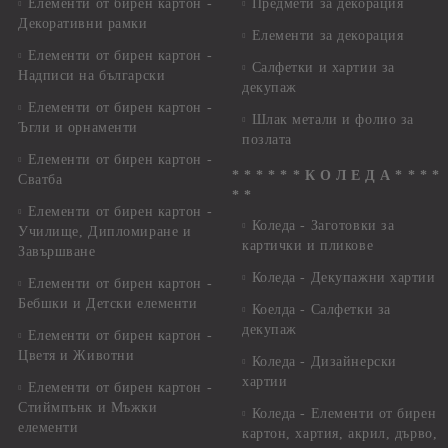
Елементи от бирен картон -
Предмети за декорация
Декоративни рамки
Елементи за декорация
Елементи от бирен картон -
Салфетки и хартии за
Надписи на български
декупаж
Елементи от бирен картон -
Шлак метали и фолио за
Ъгли и орнаменти
позлата
Елементи от бирен картон -
* * * * * * К О Л Е Д А * * * *
Сватба
* *
Елементи от бирен картон -
Коледа - Заготовки за
Училище, Дипломиране и
картички и пликове
Завършване
Коледа - Декупажни хартии
Елементи от бирен картон -
Бебшки и Детски елементи
Коелда - Салфетки за
декупаж
Елементи от бирен картон -
Цветя и Животни
Коледа - Дизайнерски
хартии
Елементи от бирен картон -
Стиймпънк и Мъжки
Коледа - Eлементи от бирен
елементи
картон, хартия, акрил, дърво,