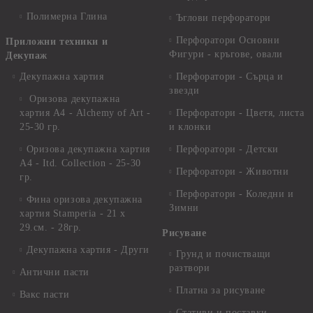
Полимерна Глина
Ъглови перфоратори
Перфоратори Основни
Приложни техники и
Фигури - кръгове, овали
Декупаж
Декупажна хартия
Перфоратори - Сърца и
звезди
Оризова декупажна
хартия А4 - Alchemy of Art -
Перфоратори - Цветя, листа
25-30 гр.
и клонки
Оризова декупажна хартия
Перфоратори - Детски
А4 - Itd. Collection - 25-30
Перфоратори - Животни
гр.
Перфоратори - Коледни и
Фина оризова декупажна
Зимни
хартия Stamperia - 21 х
29.см. - 28гр.
Рисуване
Декупажна хартия - Други
Грунд и почистващи
разтвори
Антични пасти
Платна за рисуване
Вакс пасти
Стативи и поставки