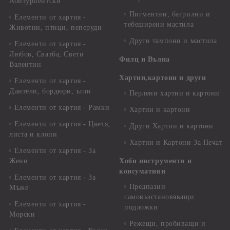
Абитуриентски
Пигментни, багрилни и
Елементи от хартия -
тебеширени мастила
Животни, птици, пеперуди
Други тампони и мастила
Елементи от хартия -
Любов, Сватба, Свети
Филц и Вълна
Валентин
Хартии,картони и други
Елементи от хартия -
Дантели, бордюри, ъгли
Перлени хартии и картони
Елементи от хартия - Рамки
Хартии и картони
Елементи от хартия - Цветя,
Други Хартии и картони
листа и клони
Хартии и Картони За Печат
Елементи от хартия - За
Жени
Хоби инструменти и
консумативи
Елементи от хартия - За
Предпазни
Мъже
самовъзстановяващи
Елементи от хартия -
подложки
Морски
Режещи, пробиващи и