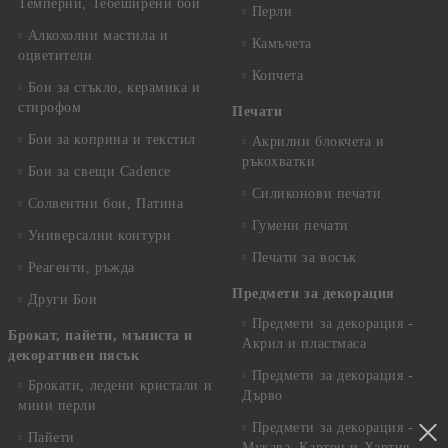
Темперни, Тебеширени бои
Перли
Алкохолни мастила и
Камъчета
оцветители
Копчета
Бои за стъкло, керамика и
стирофом
Печати
Бои за коприна и текстил
Акрилни блокчета и
ръкохватки
Бои за свещи Cadence
Силиконови печати
Солвентни бои, Патина
Гумени печати
Универсални контури
Печати за восък
Реагенти, ръжда
Предмети за декорация
Други Бои
Предмети за декорация -
Брокат, пайети, мъниста и
Акрил и пластмаса
декоративен пясък
Предмети за декорация -
Брокати, ледени кристали и
Дърво
мини перли
Предмети за декорация -
Пайети
Мукава, Картон и Хартия