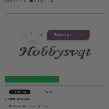
Размери : 15,00 х 10,50 см
Добави в желани
ПРОИЗВЕДЕНО В БЪЛГАРИЯ
Tweet
Сподели
Оцени продукта
Информация за Съответствие