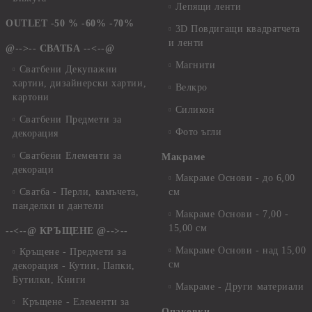
Лепящи ленти
OUTLET -50 % -60% -70%
3D Повдигащи квадратчета
и ленти
@-->-- СВАТБА --<--@
Магнити
Сватбени Декупажни
хартии, дизайнерски хартии,
Велкро
картони
Силикон
Сватбени Предмети за
Фото ъгли
декорация
Сватбени Елементи за
Макраме
декораци
Макраме Основи - до 6,00
Сватба - Перли, камъчета,
см
панделки и дантели
Макраме Основи - 7,00 -
15,00 см
--<--@ КРЪЩЕНЕ @-->--
Макраме Основи - над 15,00
Кръщене - Предмети за
см
декорация - Кутии, Папки,
Бутилки, Книги
Макраме - Други материали
Кръщене - Елементи за
Опаковки