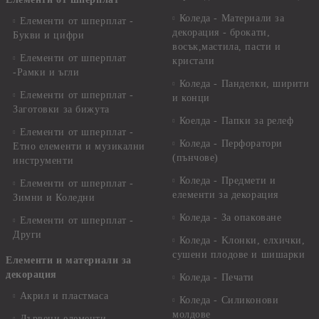
Коледа - Материали за
Елементи от шперплат -
декорация - брокати,
Букви и цифри
восък,мастила, пасти и
Елементи от шперплат
кристали
-Рамки и ъгли
Коледа - Панделки, ширити
Елементи от шперплат -
и конци
Заготовки за бижута
Коелда - Папки за релеф
Елементи от шперплат -
Коледа - Перфоратори
Етно елементи и музикални
(пънчове)
инструменти
Коледа - Предмети и
Елементи от шперплат -
елементи за декорация
Зимни и Коледни
Коледа - За опаковане
Елементи от шперплат -
Други
Коледа - Kлонки, елхички,
сушени плодове и шишарки
Елементи и материали за
декорация
Коледа - Печати
Акрил и пластмаса
Коледа - Силиконови
молдове
Дървени елементи