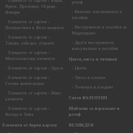
Елементи от хартия - Къщи,
релеф
Врати, Прозорци, Огради,
Квилинг инструменти и
Фенери
пособия
Елементи от хартия -
Инструменти и пособия за
Пътешествия и Фото моменти
Моделиране
Елементи то хартия -
Други инструменти,
Такове, табелки, етикети
консумативи и пособия
Елементи от хартия -
Многопластови елементи
Цветя,листа и тичинки
Елементи от хартия - Други
Цветя
Елементи от хартия -
Листа и клонки
Готови композиции
Тичинки и плодове
Елементи от хартия - Микс
Свети ВАЛЕНТИН
елементи
Елементи от хартия -
Шаблони за изрязване и
Коледа и Зима
релеф
Елементи от бирен картон
ВЕЛИКДЕН