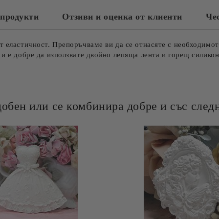
продукти
Отзиви и оценка от клиенти
Че
т еластичност. Препоръчваме ви да се отнасяте с необходимот
 и е добре да използвате двойно лепяща лента и горещ силикон
добен или се комбинира добре и със следн