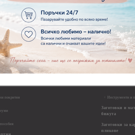
РСКA ХАРТИЯ - SIMPLE
ORY 4 - 15 ЛИСТА
€6.52
12.75лв.
ни покрития
Инструменти и 
Заготовки и ма
диуми
бижута
 пособия
Заготовки за к
пликове
артии