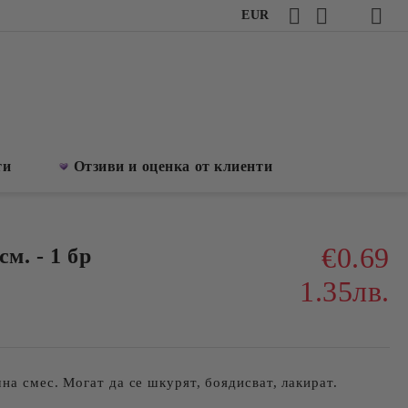
EUR
ти
Отзиви и оценка от клиенти
€0.69
см. - 1 бр
1.35лв.
на смес. Могат да се шкурят, боядисват, лакират.