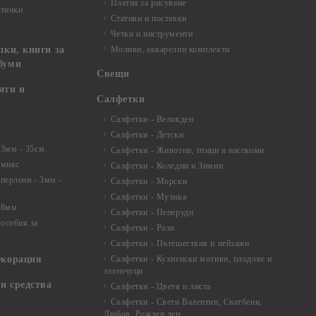
Платна за рисуване
ртички
Стативи и поставки
Четки и инструменти
пки, книги за
Моливи, акварелни комплекти
буми
Свещи
нти и
Салфетки
Салфетки - Великден
Салфетки - Детски
 3мм - 35см.
Салфетки - Животни, птици и насекоми
 микс
Салфетки - Коледни и Зимни
 перлени - 3мм -
Салфетки - Морски
Салфетки - Музика
 8мм
Салфетки - Пеперуди
особия за
Салфетки - Рози
Салфетки - Пътешествия и пейзажи
екорация
Салфетки - Кухненски мотиви, плодове и
зеленчуци
и средства
Салфетки - Цветя и листа
Салфетки - Свети Валентин, Сватбени,
Любов, Рожден ден