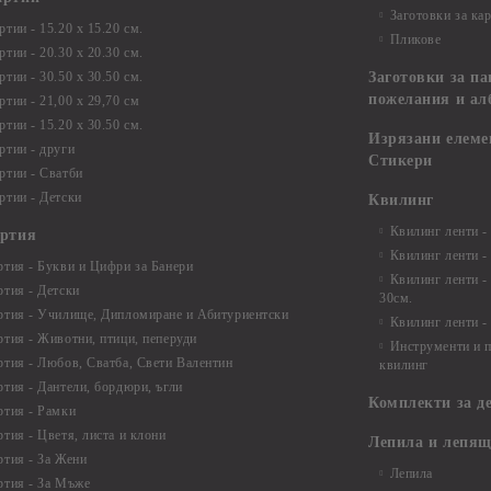
Заготовки за ка
тии - 15.20 х 15.20 см.
Пликове
тии - 20.30 х 20.30 см.
тии - 30.50 х 30.50 см.
Заготовки за па
пожелания и ал
ртии - 21,00 х 29,70 см
тии - 15.20 x 30.50 см.
Изрязани елеме
ртии - други
Стикери
ртии - Сватби
ртии - Детски
Квилинг
Квилинг ленти -
артия
Квилинг ленти -
ртия - Букви и Цифри за Банери
Квилинг ленти -
ртия - Детски
30см.
ртия - Училище, Дипломиране и Абитуриентски
Квилинг ленти -
ртия - Животни, птици, пеперуди
Инструменти и п
ртия - Любов, Сватба, Свети Валентин
квилинг
ртия - Дантели, бордюри, ъгли
Комплекти за д
ртия - Рамки
ртия - Цветя, листа и клони
Лепила и лепящ
ртия - За Жени
Лепила
ртия - За Мъже