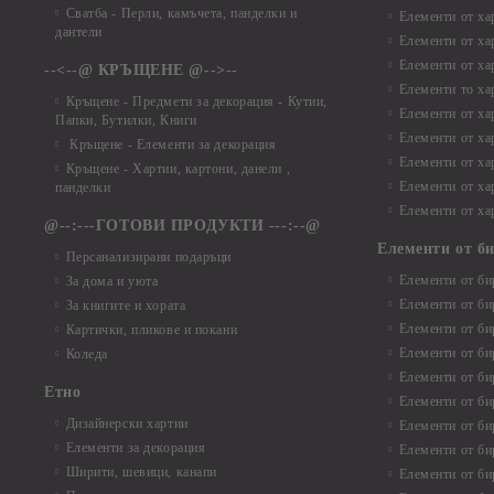
Сватба - Перли, камъчета, панделки и
Елементи от ха
дантели
Елементи от ха
Елементи от ха
--<--@ КРЪЩЕНЕ @-->--
Елементи то хар
Кръщене - Предмети за декорация - Кутии,
Елементи от ха
Папки, Бутилки, Книги
Елементи от ха
Кръщене - Елементи за декорация
Елементи от ха
Кръщене - Хартии, картони, данели ,
Елементи от ха
панделки
Елементи от ха
@--:---ГОТОВИ ПРОДУКТИ ---:--@
Елементи от б
Персанализирани подаръци
Елементи от би
За дома и уюта
Елементи от би
За книгите и хората
Елементи от би
Картички, пликове и покани
Елементи от би
Коледа
Елементи от би
Етно
Елементи от би
Дизайнерски хартии
Елементи от би
Елементи за декорация
Елементи от би
Ширити, шевици, канапи
Елементи от би