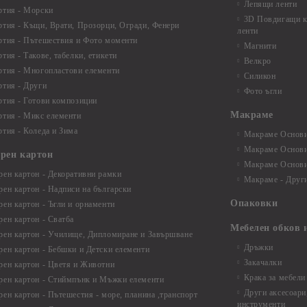
Лепящи ленти
ртия - Морски
3D Повдигащи к
ртия - Къщи, Врати, Прозорци, Огради, Фенери
ленти
ртия - Пътешествия и Фото моменти
Магнити
тия - Такове, табелки, етикети
Велкро
ртия - Многопластови елементи
Силикон
ртия - Други
Фото ъгли
ртия - Готови композиции
Макраме
ртия - Микс елементи
ртия - Коледа и Зима
Макраме Основи 
Макраме Основи 
ирен картон
Макраме Основи 
рен картон - Декоративни рамки
Макраме - Друг
рен картон - Надписи на български
Опаковки
рен картон - Ъгли и орнаменти
рен картон - Сватба
Мебелен обков 
рен картон - Училище, Дипломиране и Завършване
Дръжки
рен картон - Бебшки и Детски елементи
Закачалки
рен картон - Цветя и Животни
Крака за мебели
рен картон - Стиймпънк и Мъжки елементи
Други аксесоари
рен картон - Пътешестия - море, планина ,транспорт
инструменти