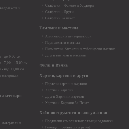
Салфетки - Фонове и бордюри
вадратчета и
Салфетки - Други
Салфетки на пакет
Тампони и мастила
Апликатори и пулверизатори
Перманентни мастила
Пигментни, багрилни и тебеширени мастила
Други тампони и мастила
- до 6,00 см
- 7,00 - 15,00 см
Филц и Вълна
- над 15,00 см
и материали
Хартии,картони и други
Перлени хартии и картони
Хартии и картони
и аксесоари
Други Хартии и картони
Хартии и Картони За Печат
Хоби инструменти и консумативи
Предпазни самовъзстановяващи подложки
, материали и
Режещи, пробиващи и релеф