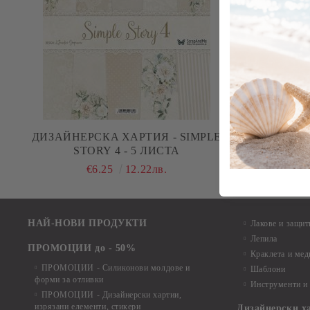
ДИЗАЙНЕРСКA ХАРТИЯ - SIMPLE
ДИЗАЙНЕ
STORY 4 - 5 ЛИСТА
ST
€6.25
12.22лв.
НАЙ-НОВИ ПРОДУКТИ
Лакове и защит
Лепила
ПРОМОЦИИ до - 50%
Краклета и ме
ПРОМОЦИИ - Силиконови молдове и
Шаблони
форми за отливки
Инструменти и
ПРОМОЦИИ - Дизайнерски хартии,
изрязани елементи, стикери
Дизайнерски х