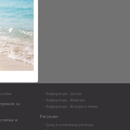
пособия
Перфоратори - Детски
Перфоратори - Животни
териали за
Перфоратори - Коледни и Зимни
Рисуване
артички и
Грунд и почистващи разтвори