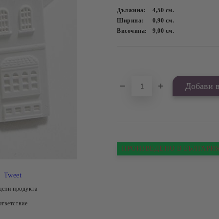
Дължина:
4,50
см.
Ширина:
0,90
см.
Височина:
9,00
см.
Добави в желани
ПРОИЗВЕДЕНО В БЪЛГАРИ
Tweet
цени продукта
тветствие