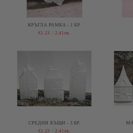
КРЪГЛА РАМКА - 1 БР.
€1.23
2.41лв.
СРЕДНИ КЪЩИ - 3 БР.
МА
€1.23
2.41лв.