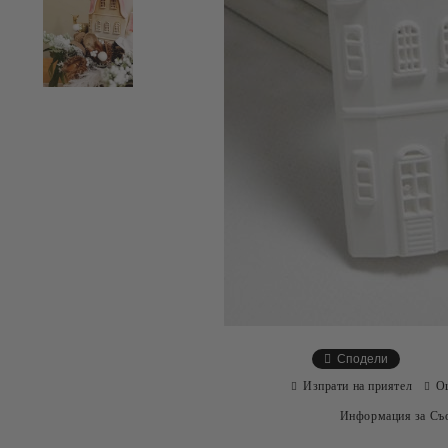
Сподели
Изпрати на приятел
О
Информация за Съо