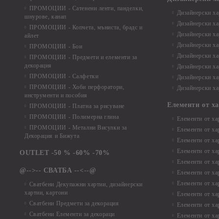
ПРОМОЦИИ - Сатенени ленти, панделки,
Дизайнерски хар
шнурове, канап
Дизайнерски хар
ПРОМОЦИИ - Копчета, мъниста, брадс и
Дизайнерски хар
айлет
Дизайнерски ха
ПРОМОЦИИ - Бои
Дизайнерски хар
ПРОМОЦИИ - Предмети и елементи за
декорация
Дизайнерски ха
ПРОМОЦИИ - Салфетки
Дизайнерски ха
ПРОМОЦИИ - Хоби перфоратори,
Дизайнерски ха
инструменти и пособия
Елементи от х
ПРОМОЦИИ - Платна за рисуване
ПРОМОЦИИ - Полимерна глина
Елементи от ха
ПРОМОЦИИ - Метални Висулки за
Елементи от ха
Декорация и Бижута
Елементи от ха
Елементи от ха
OUTLET -50 % -60% -70%
Елементи от ха
@-->-- СВАТБА --<--@
Елементи от ха
Елементи от ха
Сватбени Декупажни хартии, дизайнерски
хартии, картони
Елементи от ха
Сватбени Предмети за декорация
Елементи от ха
Сватбени Елементи за декораци
Елементи от ха