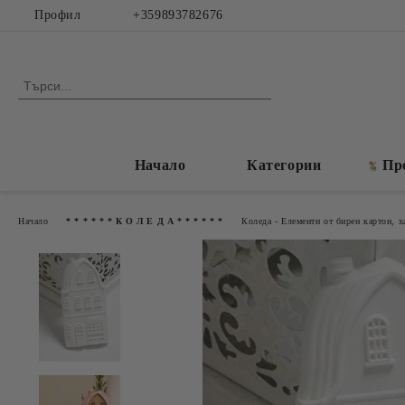
Профил
+359893782676
Начало
Категории
Пр
Начало
* * * * * * К О Л Е Д А * * * * * *
Коледа - Eлементи от бирен картон, х