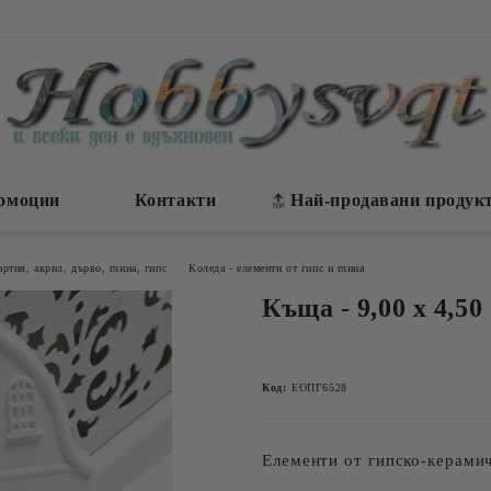
омоции
Контакти
Най-продавани продук
артия, акрил, дърво, глина, гипс
Коледа - елементи от гипс и глина
Къща - 9,00 х 4,50 
Код:
ЕОПГ6528
Елементи от гипско-керамич