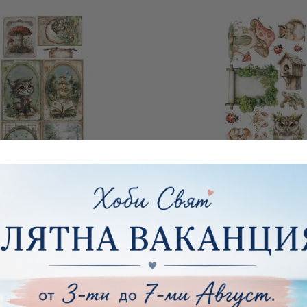
 ДИЗАЙНЕРСКА ХАРТИЯ -
КОМПЛЕКТ ДИЗАЙНЕРСКА
 THE FOREST CARDS SET -
FRIENDS OF THE FOREST
6 ЛИСТА
€4.60
9.00лв.
€4.60
9.00лв.