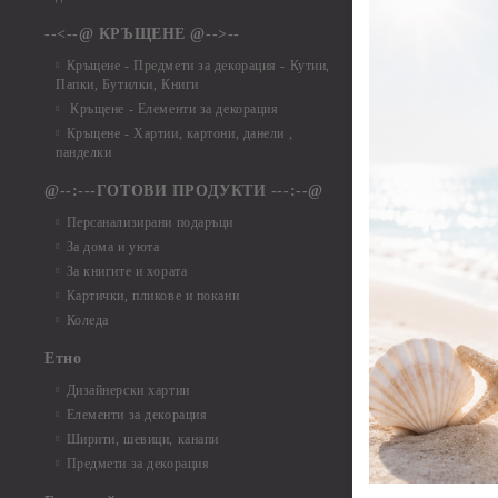
Елементи от ха
Елементи от ха
--<--@ КРЪЩЕНЕ @-->--
Елементи то хар
Кръщене - Предмети за декорация - Кутии,
Елементи от ха
Папки, Бутилки, Книги
Елементи от ха
Кръщене - Елементи за декорация
Елементи от ха
Кръщене - Хартии, картони, данели ,
Елементи от ха
панделки
Елементи от ха
@--:---ГОТОВИ ПРОДУКТИ ---:--@
Елементи от б
Персанализирани подаръци
Елементи от би
За дома и уюта
Елементи от би
За книгите и хората
Елементи от би
Картички, пликове и покани
Елементи от би
Коледа
Елементи от би
Етно
Елементи от би
Дизайнерски хартии
Елементи от би
Елементи за декорация
Елементи от би
Ширити, шевици, канапи
Елементи от би
Предмети за декорация
Елементи от би
Елементи от би