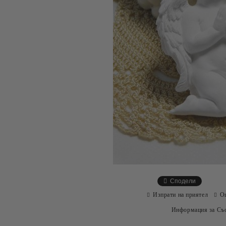
Сподели
Изпрати на приятел
О
Информация за Съо