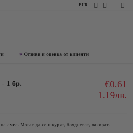
EUR
ти
Отзиви и оценка от клиенти
€0.61
- 1 бр.
1.19лв.
на смес. Могат да се шкурят, боядисват, лакират.