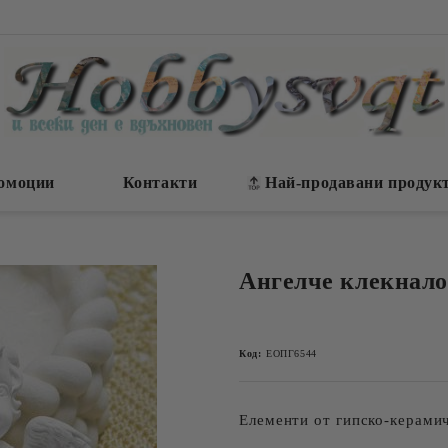
омоции
Контакти
Най-продавани продук
Ангелче клекнало 
Код:
ЕОПГ6544
Елементи от гипско-керамич