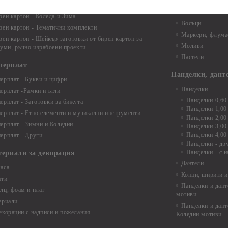
лоадиращи кутии
пастели и восъ
рен картон - Коледа и Зима
Восъци
рен картон - Тематични комплекти
Маркери, флума
рен картон - Шейкър заготовки от бирен картон за
Моливи
буми, ръчно израбоени проекти
Пастели
перплат
Панделки, дант
ерплат - Букви и цифри
Панделки
ерплат -Рамки и ъгли
Панделки 0,60
ерплат - Заготовки за бижута
Панделки 1,00
ерплат - Етно елементи и музикални инструменти
Панделки 2,00
ерплат - Зимни и Коледни
Панделки 3,00
Панделки 4,00
ерплат - Други
Панделки - др
Панделки - с н
териали за декорация
Дантели
аса
Конци, ширити и
нти
Панделки и дант
лц, фоам и плат
мотиви
ериали
Панделки и дант
екорации с надписи и пожелания
Коледни мотиви