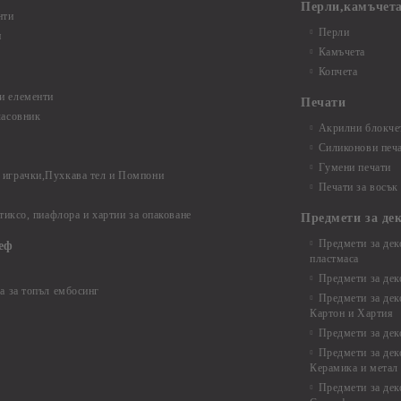
Перли,камъчета
нти
Перли
и
Камъчета
Копчета
и елементи
Печати
часовник
Акрилни блокчет
Силиконови печ
Гумени печати
играчки,Пухкава тел и Помпони
Печати за восък
 тиксо, пиафлора и хартии за опаковане
Предмети за де
Предмети за дек
еф
пластмаса
Предмети за дек
а за топъл ембосинг
Предмети за дек
Картон и Хартия
Предмети за де
Предмети за дек
Керамика и метал
Предмети за дек