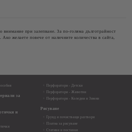
о внимание при залепване. За по-голяма дълготрайност
. Ако желаете повече от наличните количества в сайта,
пособия
Перфоратори - Детски
Перфоратори - Животни
териали за
Перфоратори - Коледни и Зимни
Рисуване
артички и
Грунд и почистващи разтвори
Платна за рисуване
ртички
Стативи и поставки