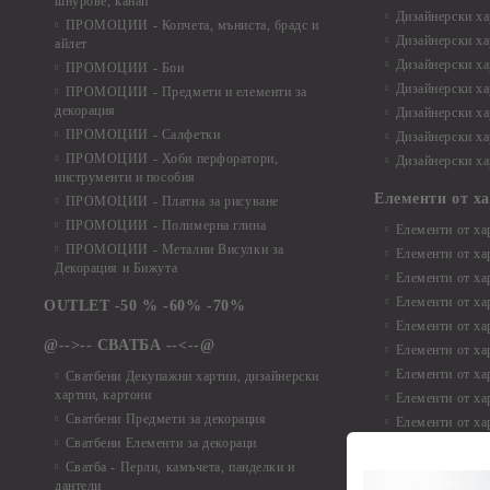
шнурове, канап
Дизайнерски хар
ПРОМОЦИИ - Копчета, мъниста, брадс и
Дизайнерски хар
айлет
Дизайнерски ха
ПРОМОЦИИ - Бои
Дизайнерски хар
ПРОМОЦИИ - Предмети и елементи за
декорация
Дизайнерски ха
ПРОМОЦИИ - Салфетки
Дизайнерски ха
ПРОМОЦИИ - Хоби перфоратори,
Дизайнерски ха
инструменти и пособия
Елементи от х
ПРОМОЦИИ - Платна за рисуване
ПРОМОЦИИ - Полимерна глина
Елементи от ха
ПРОМОЦИИ - Метални Висулки за
Елементи от ха
Декорация и Бижута
Елементи от ха
Елементи от ха
OUTLET -50 % -60% -70%
Елементи от ха
@-->-- СВАТБА --<--@
Елементи от ха
Елементи от ха
Сватбени Декупажни хартии, дизайнерски
хартии, картони
Елементи от ха
Сватбени Предмети за декорация
Елементи от ха
Сватбени Елементи за декораци
Елементи от ха
Сватба - Перли, камъчета, панделки и
Елементи от ха
дантели