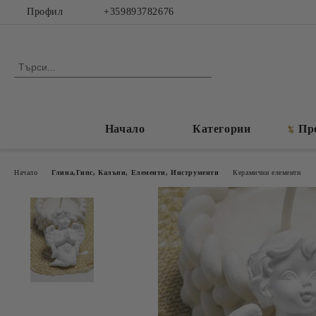
Профил
+359893782676
Начало
Категории
Пр
Начало
Глина,Гипс, Калъпи, Елементи, Инструменти
Керамични елементи