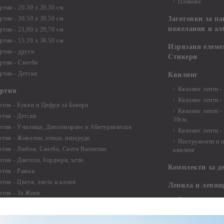
Пликове
тии - 20.30 х 20.30 см.
тии - 30.50 х 30.50 см.
Заготовки за па
пожелания и ал
ртии - 21,00 х 29,70 см
тии - 15.20 x 30.50 см.
Изрязани елеме
ртии - други
Стикери
ртии - Сватби
ртии - Детски
Квилинг
Квилинг ленти -
артия
Квилинг ленти -
ртия - Букви и Цифри за Банери
Квилинг ленти -
ртия - Детски
30см.
ртия - Училище, Дипломиране и Абитуриентски
Квилинг ленти -
ртия - Животни, птици, пеперуди
Инструменти и п
ртия - Любов, Сватба, Свети Валентин
квилинг
ртия - Дантели, бордюри, ъгли
Комплекти за д
ртия - Рамки
ртия - Цветя, листа и клони
Лепила и лепящ
ртия - За Жени
Лепила
ртия - За Мъже
Лепящи ленти
ртия - Морски
3D Повдигащи к