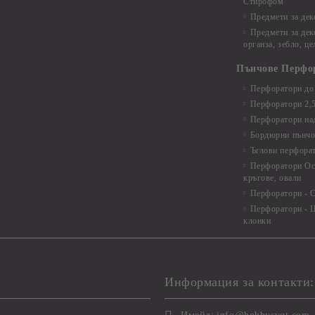
Стирофом
Предмети за дек
Предмети за дек
органза, зебло, ц
Пънчове Перфо
Перфоратори до 
Перфоратори 2,
Перфоратори над
Бордюрни пънчо
Ъглови перфора
Перфоратори Ос
кръгове, овали
Перфоратори - С
Перфоратори - Ц
клонки
Информация за контакти: