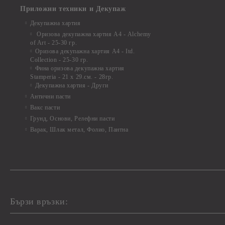
Приложни техники и Декупаж
Декупажна хартия
Оризова декупажна хартия А4 - Alchemy
of Art - 25-30 гр.
Оризова декупажна хартия А4 - Itd.
Collection - 25-30 гр.
Фина оризова декупажна хартия
Stamperia - 21 х 29.см. - 28гр.
Декупажна хартия - Други
Антични пасти
Вакс пасти
Грунд, Основи, Релефни пасти
Варак, Шлак метал, Фолио, Пантна
Бързи връзки: