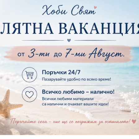
ртия - Къщи, Врати, Прозорци, Огради, Фенери
ленти
ртия - Пътешествия и Фото моменти
Магнити
тия - Такове, табелки, етикети
Велкро
ртия - Многопластови елементи
Силикон
ртия - Други
Фото ъгли
ртия - Готови композиции
Макраме
ртия - Микс елементи
ртия - Коледа и Зима
Макраме Основи 
Макраме Основи 
ирен картон
Макраме Основи 
рен картон - Декоративни рамки
Макраме - Друг
рен картон - Надписи на български
Опаковки
рен картон - Ъгли и орнаменти
рен картон - Сватба
Мебелен обков 
рен картон - Училище, Дипломиране и Завършване
Дръжки
рен картон - Бебшки и Детски елементи
Закачалки
рен картон - Цветя и Животни
Крака за мебели
рен картон - Стиймпънк и Мъжки елементи
Други аксесоари
рен картон - Пътешестия - море, планина ,транспорт
инструменти
рен картон - Други
рен картон - За миниатюри, дълбоки рамки, бебешки
Моливи, маркер