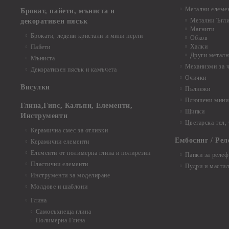
Метални елеме
Брокат, пайети, мъниста и
Метални Ъгл
декоративен пясък
Магнити
Брокати, ледени кристали и мини перли
Обков
Халки
Пайети
Други металн
Мъниста
Механизми за 
Декоративен пясък и камъчета
Очички
Висулки
Пълнежи
Плюшени мини 
Глина,Гипс, Калъпи, Елементи,
Щипки
Инструменти
Цветарска тел,
Керамична смес за отливки
Ембосинг / Рел
Керамични елементи
Елементи от полимерна глина и полирезин
Папки за релеф
Пластични елементи
Пудри и мастил
Инструменти за моделиране
Молдове и шаблони
Глина
Самосъхнеща глина
Полимерна Глина