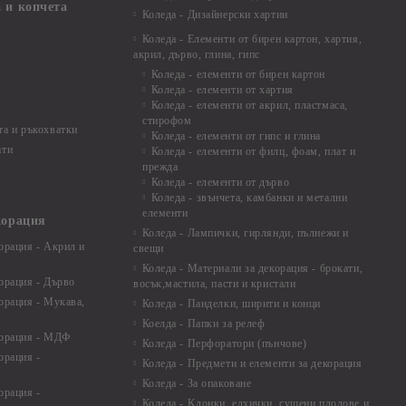
 и копчета
Коледа - Дизайнерски хартии
Коледа - Eлементи от бирен картон, хартия,
акрил, дърво, глина, гипс
Коледа - елементи от бирен картон
Коледа - елементи от хартия
Коледа - елементи от акрил, пластмаса,
стирофом
а и ръкохватки
Коледа - елементи от гипс и глина
ати
Коледа - елементи от филц, фоам, плат и
прежда
Коледа - елементи от дърво
Коледа - звънчета, камбанки и метални
елементи
корация
Коледа - Лампички, гирлянди, пълнежи и
орация - Акрил и
свещи
Коледа - Материали за декорация - брокати,
орация - Дърво
восък,мастила, пасти и кристали
орация - Мукава,
Коледа - Панделки, ширити и конци
Коелда - Папки за релеф
корация - МДФ
Коледа - Перфоратори (пънчове)
орация -
Коледа - Предмети и елементи за декорация
Коледа - За опаковане
орация -
Коледа - Kлонки, елхички, сушени плодове и