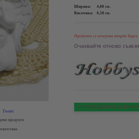
Ширина:
4,00
см.
Височина:
6,50
см.
Продукта се изчерпва твърде бързо.
Очаквайте отново съвсе
ПРОИЗВЕДЕНО В БЪЛГАРИ
Tweet
цени продукта
тветствие