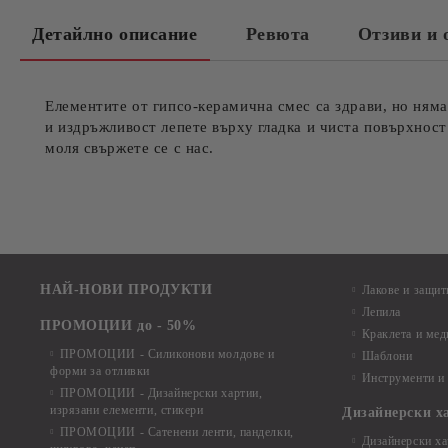
Детайлно описание
Ревюта
Отзиви и 
Елементите от гипсо-керамична смес са здрави, но няма
и издръжливост лепете върху гладка и чиста повърхност
моля свържете се с нас.
НАЙ-НОВИ ПРОДУКТИ
Лакове и защит
Лепила
ПРОМОЦИИ до - 50%
Краклета и ме
ПРОМОЦИИ - Силиконови молдове и
Шаблони
форми за отливки
Инструменти и
ПРОМОЦИИ - Дизайнерски хартии,
изрязани елементи, стикери
Дизайнерски х
ПРОМОЦИИ - Сатенени ленти, панделки,
Дизайнерски хар