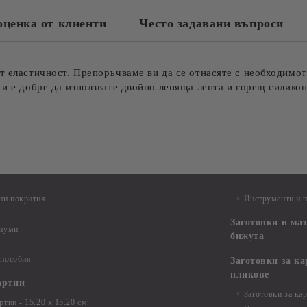
оценка от клиенти
Често задавани въпроси
т еластичност. Препоръчваме ви да се отнасяте с необходимот
 и е добре да използвате двойно лепяща лента и горещ силикон
ни покрития
Инструменти и 
Заготовки и ма
диуми
бижута
 пособия
Заготовки за к
пликове
артии
Заготовки за ка
тии - 15.20 х 15.20 см.