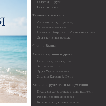
Салфетки - Други
Салфетки на пакет
Тампони и мастила
Апликатори и пулверизатори
Перманентни мастила
Пигментни, багрилни и тебеширени мастила
Други тампони и мастила
- до 6,00 см
- 7,00 - 15,00 см
Филц и Вълна
- над 15,00 см
и материали
Хартии,картони и други
Перлени хартии и картони
Хартии и картони
и аксесоари
Други Хартии и картони
Хартии и Картони За Печат
Хоби инструменти и консумативи
Предпазни самовъзстановяващи подложки
, материали и
Режещи, пробиващи и релеф
Квилинг инструменти и пособия
и, химикали,