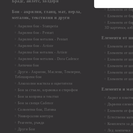
Брадс, айлетс, холдери
съкровища и екс
Елементи от би
Бои - акрилни, гланц, мат, перла,
Елементи от би
металик, текстилни и други
Елементи от би
Акрилни бои - Stamperia
3D картички, ал
Акрилни бои - Pentart
Елементи от ш
Акрилни бои металик - Pentart
Акрилни бои - Artiste
Елементи от шп
Акрилна боя металик - Artiste
Елементи от шп
Акрилни бои металик - Dora Cadence
Елементи от шп
Антични бои
Елементи от шп
Други - Акрилни, Маслени, Темперни,
Елементи от шп
Тебеширени бои
Елементи от шп
Алкохолни мастила и оцветители
Елементи и ма
Бои за стъкло, керамика и стирофом
Бои за коприна и текстил
Акрил и пластм
Бои за свещи Cadence
Дървени елеме
Солвентни бои, Патина
Елементи от фи
Универсални контури
Естествени мат
Реагенти, ръжда
Комплекти за д
Други Бои
Лед лампички