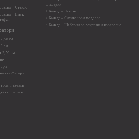
шишарки
орация - Стъкло
Коледа - Печати
орация - Плат,
Коледа - Силиконови молдове
елофан
Коледа - Шаблони за декупаж и изрязване
ратори
2,50 см
50 см
 2,50 см
ве
тори
новни Фигури -
ърца и звезди
ветя, листа и