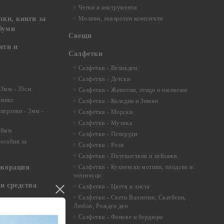
Четки и инструменти
пки, книги за
Моливи, акварелни комплекти
буми
Свещи
нти и
Салфетки
Салфетки - Великден
Салфетки - Детски
 3мм - 35см.
Салфетки - Животни, птици и насекоми
 микс
Салфетки - Коледни и Зимни
 перлени - 3мм -
Салфетки - Морски
Салфетки - Музика
 8мм
Салфетки - Пеперуди
особия за
Салфетки - Рози
Салфетки - Пътешествия и пейзажи
екорация
Салфетки - Кухненски мотиви, плодове и
зеленчуци
и средства
Салфетки - Цветя и листа
Салфетки - Свети Валентин, Сватбени,
Любов, Рожден ден
Салфетки - Фонове и бордюри
вадратчета и