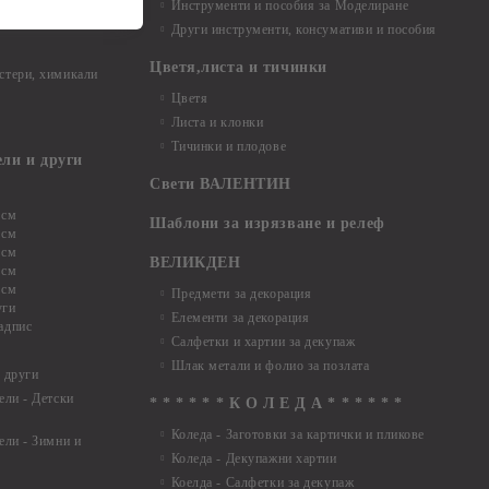
Инструменти и пособия за Моделиране
ци
Други инструменти, консумативи и пособия
Цветя,листа и тичинки
стери, химикали
Цветя
Листа и клонки
Тичинки и плодове
ели и други
Свети ВАЛЕНТИН
 см
Шаблони за изрязване и релеф
 см
 см
ВЕЛИКДЕН
 см
 см
Предмети за декорация
уги
Елементи за декорация
адпис
Салфетки и хартии за декупаж
Шлак метали и фолио за позлата
 други
ели - Детски
* * * * * * К О Л Е Д А * * * * * *
Коледа - Заготовки за картички и пликове
ели - Зимни и
Коледа - Декупажни хартии
Коелда - Салфетки за декупаж