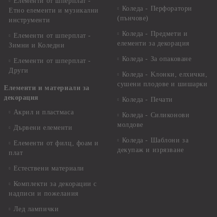
Елементи от шперплат -
Коледа - Перфоратори
Етно елементи и музикални
(пънчове)
инструменти
Коледа - Предмети и
Елементи от шперплат -
елементи за декорация
Зимни и Коледни
Коледа - За опаковане
Елементи от шперплат -
Други
Коледа - Kлонки, елхички,
сушени плодове и шишарки
Елементи и материали за
декорация
Коледа - Печати
Акрил и пластмаса
Коледа - Силиконови
молдове
Дървени елементи
Коледа - Шаблони за
Елементи от филц, фоам и
декупаж и изрязване
плат
Естествени материали
Комплекти за декорации с
надписи и пожелания
Лед лампички