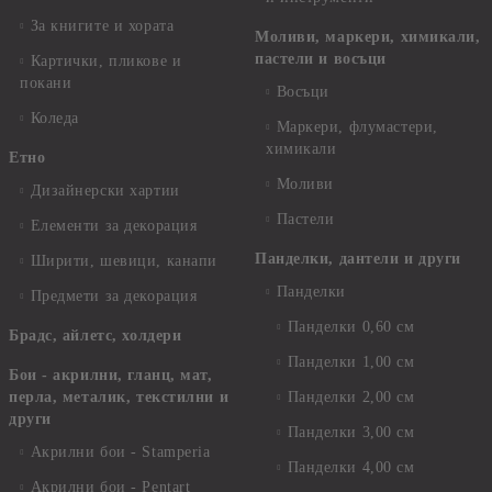
За книгите и хората
Моливи, маркери, химикали,
пастели и восъци
Картички, пликове и
покани
Восъци
Коледа
Маркери, флумастери,
химикали
Етно
Моливи
Дизайнерски хартии
Пастели
Елементи за декорация
Панделки, дантели и други
Ширити, шевици, канапи
Панделки
Предмети за декорация
Панделки 0,60 см
Брадс, айлетс, холдери
Панделки 1,00 см
Бои - акрилни, гланц, мат,
перла, металик, текстилни и
Панделки 2,00 см
други
Панделки 3,00 см
Акрилни бои - Stamperia
Панделки 4,00 см
Акрилни бои - Pentart