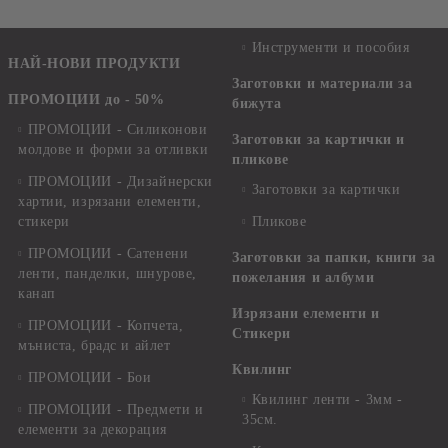
Инструменти и пособия
НАЙ-НОВИ ПРОДУКТИ
Заготовки и материали за
ПРОМОЦИИ до - 50%
бижута
ПРОМОЦИИ - Силиконови
Заготовки за картички и
молдове и форми за отливки
пликове
ПРОМОЦИИ - Дизайнерски
Заготовки за картички
хартии, изрязани елементи,
стикери
Пликове
ПРОМОЦИИ - Сатенени
Заготовки за папки, книги за
ленти, панделки, шнурове,
пожелания и албуми
канап
Изрязани елементи и
ПРОМОЦИИ - Копчета,
Стикери
мъниста, брадс и айлет
Квилинг
ПРОМОЦИИ - Бои
Квилинг ленти - 3мм -
ПРОМОЦИИ - Предмети и
35см.
елементи за декорация