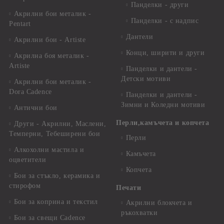
Панделки - други
Акрилни бои металик -
Панделки - с надпис
Pentart
Дантели
Акрилни бои - Artiste
Конци, ширити и други
Акрилна боя металик -
Artiste
Панделки и дантели -
Детски мотиви
Акрилни бои металик -
Dora Cadence
Панделки и дантели -
Зимни и Коледни мотиви
Антични бои
Перли,камъчета и копчета
Други - Акрилни, Маслени,
Темперни, Тебеширени бои
Перли
Алкохолни мастила и
Камъчета
оцветители
Копчета
Бои за стъкло, керамика и
стирофом
Печати
Бои за коприна и текстил
Акрилни блокчета и
ръкохватки
Бои за свещи Cadence