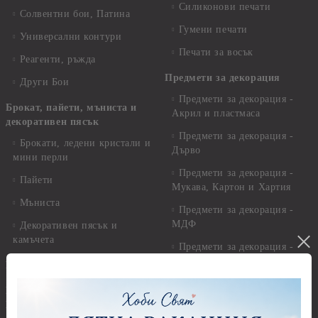
Силиконови печати
Солвентни бои, Патина
Гумени печати
Универсални контури
Печати за восък
Реагенти, ръжда
Предмети за декорация
Други Бои
Предмети за декорация -
Брокат, пайети, мъниста и
Акрил и пластмаса
декоративен пясък
Предмети за декорация -
Брокати, ледени кристали и
Дърво
мини перли
Предмети за декорация -
Пайети
Мукава, Картон и Хартия
Мъниста
Предмети за декорация -
МДФ
Декоративен пясък и
камъчета
Предмети за декорация -
Керамика и метал
Висулки
Предмети за декорация -
Глина,Гипс, Калъпи,
Стирофом
Елементи, Инструменти