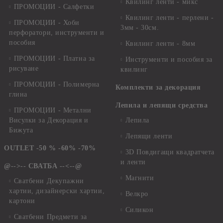
Квилинг ленти - микс
ПРОМОЦИИ - Салфетки
Квилинг ленти - перлени -
ПРОМОЦИИ - Хоби
3мм - 30см.
перфоратори, инструменти и
пособия
Квилинг ленти - 8мм
ПРОМОЦИИ - Платна за
Инструменти и пособия за
рисуване
квилинг
ПРОМОЦИИ - Полимерна
Комплекти за декорация
глина
Лепила и лепящи средства
ПРОМОЦИИ - Метални
Висулки за Декорация и
Лепила
Бижута
Лепящи ленти
OUTLET -50 % -60% -70%
3D Повдигащи квадратчета
и ленти
@-->-- СВАТБА --<--@
Магнити
Сватбени Декупажни
хартии, дизайнерски хартии,
Велкро
картони
Силикон
Сватбени Предмети за