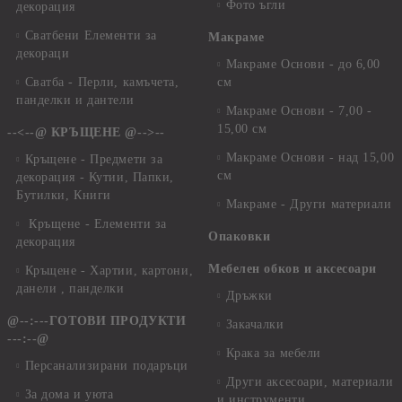
Фото ъгли
декорация
Сватбени Елементи за
Макраме
декораци
Макраме Основи - до 6,00
Сватба - Перли, камъчета,
см
панделки и дантели
Макраме Основи - 7,00 -
15,00 см
--<--@ КРЪЩЕНЕ @-->--
Макраме Основи - над 15,00
Кръщене - Предмети за
см
декорация - Кутии, Папки,
Бутилки, Книги
Макраме - Други материали
Кръщене - Елементи за
Опаковки
декорация
Мебелен обков и аксесоари
Кръщене - Хартии, картони,
данели , панделки
Дръжки
@--:---ГОТОВИ ПРОДУКТИ
Закачалки
---:--@
Крака за мебели
Персанализирани подаръци
Други аксесоари, материали
За дома и уюта
и инструменти