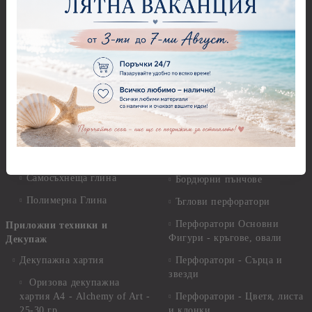
Предмети за декорация -
Керамична смес за отливки
Стъкло
Керамични елементи
Предмети за декорация -
Елементи от полимерна
Плат, органза, зебло,
глина и полирезин
целофан
Пластични елементи
Пънчове Перфоратори
Инструменти за моделиране
Перфоратори до 2,50 см
Молдове и шаблони
Перфоратори 2,50 см
Глина
Перфоратори над 2,50 см
Самосъхнеща глина
Бордюрни пънчове
Полимерна Глина
Ъглови перфоратори
Перфоратори Основни
Приложни техники и
Фигури - кръгове, овали
Декупаж
Декупажна хартия
Перфоратори - Сърца и
звезди
Оризова декупажна
хартия А4 - Alchemy of Art -
Перфоратори - Цветя, листа
25-30 гр.
и клонки