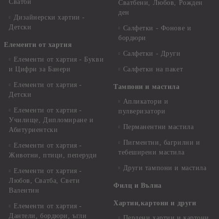
Сватби
Сватбени, Любов, Рожден
ден
Дизайнерски хартии -
Детски
Салфетки - Фонове и
бордюри
Елементи от хартия
Салфетки - Други
Елементи от хартия - Букви
и Цифри за Банери
Салфетки на пакет
Елементи от хартия -
Тампони и мастила
Детски
Апликатори и
Елементи от хартия -
пулверизатори
Училище, Дипломиране и
Перманентни мастила
Абитуриентски
Пигментни, багрилни и
Елементи от хартия -
тебеширени мастила
Животни, птици, пеперуди
Други тампони и мастила
Елементи от хартия -
Любов, Сватба, Свети
Филц и Вълна
Валентин
Хартии,картони и други
Елементи от хартия -
Дантели, бордюри, ъгли
Перлени хартии и картони