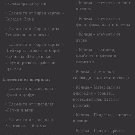
Коледа - елементи от гипс
екслоадиращи кутии
и глина
Елементи от бирен картон -
Коледа - елементи от
Коледа и Зима
филц, фоам, плат и прежда
Елементи от бирен картон -
Коледа - елементи от
Тематични комплекти
дърво
Елементи от бирен картон -
Коледа - звънчета,
Шейкър заготовки от бирен
камбанки и метални
картон за 3D картички,
елементи
албуми, ръчно израбоени
проекти
Коледа - Лампички,
гирлянди, пълнежи и свещи
Елементи от шперплат
Коледа - Материали за
Елементи от шперплат -
декорация - брокати,
Букви и цифри
восък,мастила, пасти и
Елементи от шперплат
кристали
-Рамки и ъгли
Коледа - Панделки, ширити
Елементи от шперплат -
и конци
Заготовки за бижута
Коелда - Папки за релеф