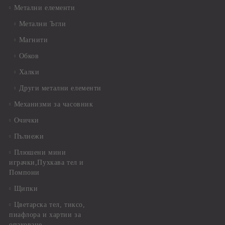
Метални елементи
Метални Ъгли
Магнити
Обков
Халки
Други метални елементи
Механизми за часовник
Очички
Пълнежи
Плюшени мини
играчки,Пухкава тел и
Помпони
Щипки
Цветарска тел, тиксо,
пиафлора и хартии за
опаковане