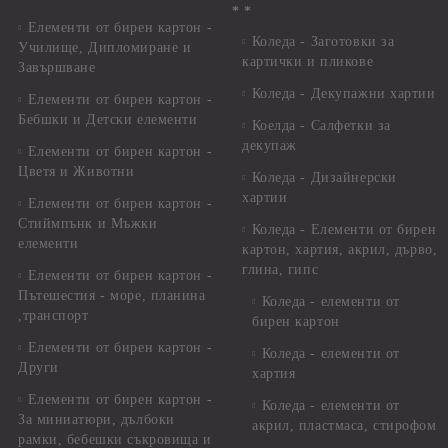
* *
Елементи от бирен картон -
Коледа - Заготовки за
Училище, Дипломиране и
картички и пликове
Завършване
Коледа - Декупажни хартии
Елементи от бирен картон -
Бебшки и Детски елементи
Коелда - Салфетки за
декупаж
Елементи от бирен картон -
Цветя и Животни
Коледа - Дизайнерски
хартии
Елементи от бирен картон -
Стиймпънк и Мъжки
Коледа - Eлементи от бирен
елементи
картон, хартия, акрил, дърво,
глина, гипс
Елементи от бирен картон -
Пътешестия - море, планина
Коледа - елементи от
,транспорт
бирен картон
Елементи от бирен картон -
Коледа - елементи от
Други
хартия
Елементи от бирен картон -
Коледа - елементи от
За миниатюри, дълбоки
акрил, пластмаса, стирофом
рамки, бебешки съкровища и