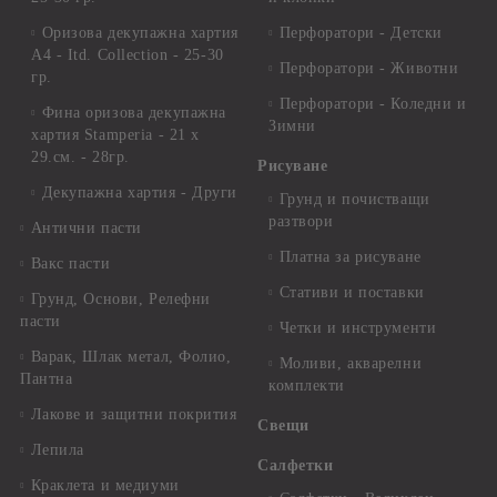
Оризова декупажна хартия
Перфоратори - Детски
А4 - Itd. Collection - 25-30
Перфоратори - Животни
гр.
Перфоратори - Коледни и
Фина оризова декупажна
Зимни
хартия Stamperia - 21 х
29.см. - 28гр.
Рисуване
Декупажна хартия - Други
Грунд и почистващи
разтвори
Антични пасти
Платна за рисуване
Вакс пасти
Стативи и поставки
Грунд, Основи, Релефни
пасти
Четки и инструменти
Варак, Шлак метал, Фолио,
Моливи, акварелни
Пантна
комплекти
Лакове и защитни покрития
Свещи
Лепила
Салфетки
Краклета и медиуми