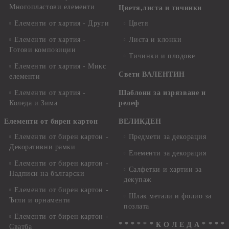
Многопластови елементи
Цветя,листа и тичинки
Елементи от хартия - Други
Цветя
Елементи от хартия -
Листа и клонки
Готови композиции
Тичинки и плодове
Елементи от хартия - Микс
Свети ВАЛЕНТИН
елементи
Елементи от хартия -
Шаблони за изрязване и
Коледа и Зима
релеф
Елементи от бирен картон
ВЕЛИКДЕН
Елементи от бирен картон -
Предмети за декорация
Декоративни рамки
Елементи за декорация
Елементи от бирен картон -
Салфетки и хартии за
Надписи на български
декупаж
Елементи от бирен картон -
Шлак метали и фолио за
Ъгли и орнаменти
позлата
Елементи от бирен картон -
* * * * * * К О Л Е Д А * * * *
Сватба