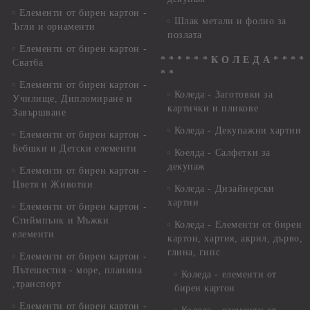
Елементи от бирен картон -
Шлак метали и фолио за
Ъгли и орнаменти
позлата
Елементи от бирен картон -
* * * * * * К О Л Е Д А * * * *
Сватба
* *
Елементи от бирен картон -
Коледа - Заготовки за
Училище, Дипломиране и
картички и пликове
Завършване
Коледа - Декупажни хартии
Елементи от бирен картон -
Бебшки и Детски елементи
Коелда - Салфетки за
декупаж
Елементи от бирен картон -
Цветя и Животни
Коледа - Дизайнерски
хартии
Елементи от бирен картон -
Стиймпънк и Мъжки
Коледа - Eлементи от бирен
елементи
картон, хартия, акрил, дърво,
глина, гипс
Елементи от бирен картон -
Пътешестия - море, планина
Коледа - елементи от
,транспорт
бирен картон
Елементи от бирен картон -