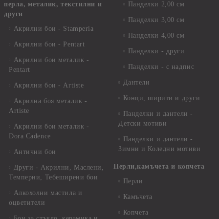
перла, металик, текстилни и
Панделки 2,00 см
други
Панделки 3,00 см
Акрилни бои - Stamperia
Панделки 4,00 см
Акрилни бои - Pentart
Панделки - други
Акрилни бои металик -
Панделки - с надпис
Pentart
Дантели
Акрилни бои - Artiste
Конци, ширити и други
Акрилна боя металик -
Artiste
Панделки и дантели -
Детски мотиви
Акрилни бои металик -
Dora Cadence
Панделки и дантели -
Зимни и Коледни мотиви
Антични бои
Перли,камъчета и копчета
Други - Акрилни, Маслени,
Темперни, Тебеширени бои
Перли
Алкохолни мастила и
Камъчета
оцветители
Копчета
Бои за стъкло, керамика и