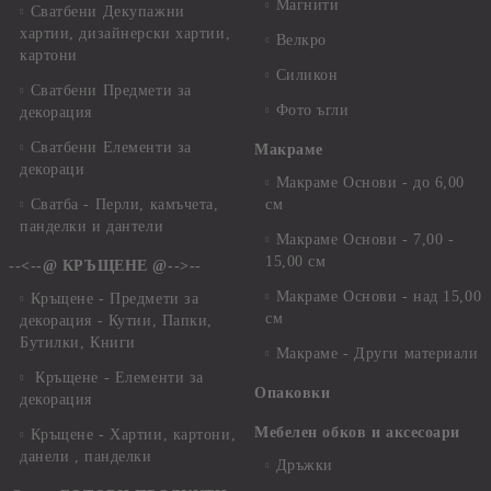
Магнити
Сватбени Декупажни
хартии, дизайнерски хартии,
Велкро
картони
Силикон
Сватбени Предмети за
Фото ъгли
декорация
Сватбени Елементи за
Макраме
декораци
Макраме Основи - до 6,00
Сватба - Перли, камъчета,
см
панделки и дантели
Макраме Основи - 7,00 -
15,00 см
--<--@ КРЪЩЕНЕ @-->--
Макраме Основи - над 15,00
Кръщене - Предмети за
см
декорация - Кутии, Папки,
Бутилки, Книги
Макраме - Други материали
Кръщене - Елементи за
Опаковки
декорация
Мебелен обков и аксесоари
Кръщене - Хартии, картони,
данели , панделки
Дръжки