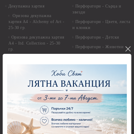
Декупажна хартия
Перфоратори - Сърца и
звезди
Оризова декупажна
хартия А4 - Alchemy of Art -
Перфоратори - Цветя, листа
25-30 гр.
и клонки
Оризова декупажна хартия
Перфоратори - Детски
А4 - Itd. Collection - 25-30
Перфоратори - Животни
гр.
Перфоратори - Коледни и
Фина оризова декупажна
Зимни
хартия Stamperia - 21 х
29.см. - 28гр.
Рисуване
Декупажна хартия - Други
Грунд и почистващи
разтвори
Антични пасти
Платна за рисуване
Вакс пасти
Стативи и поставки
Грунд, Основи, Релефни
пасти
Четки и инструменти
Варак, Шлак метал, Фолио,
Моливи, акварелни
Пантна
комплекти