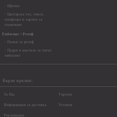
Щипки
Цветарска тел, тиксо,
пиафлора и хартии за
опаковане
Ембосинг / Релеф
Папки за релеф
Пудри и мастила за топъл
ембосинг
Бързи връзки:
За Нас
Търсене
Информация за доставка
Условия
Рекламации