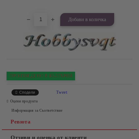
Добави в желани
ПРОИЗВЕДЕНО В БЪЛГАРИЯ
Tweet
Сподели
Оцени продукта
Информация за Съответствие
Ревюта
Отзиви и оценка от клиенти