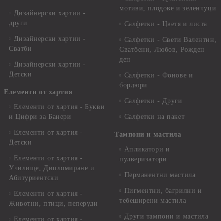
мотиви, плодове и зеленчуци
Дизайнерски хартии -
други
Салфетки - Цветя и листа
Дизайнерски хартии -
Салфетки - Свети Валентин,
Сватби
Сватбени, Любов, Рожден
ден
Дизайнерски хартии -
Детски
Салфетки - Фонове и
бордюри
Елементи от хартия
Салфетки - Други
Елементи от хартия - Букви
и Цифри за Банери
Салфетки на пакет
Елементи от хартия -
Тампони и мастила
Детски
Апликатори и
Елементи от хартия -
пулверизатори
Училище, Дипломиране и
Перманентни мастила
Абитуриентски
Пигментни, багрилни и
Елементи от хартия -
тебеширени мастила
Животни, птици, пеперуди
Други тампони и мастила
Елементи от хартия -