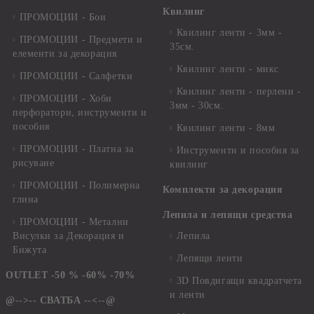
Квилинг
ПРОМОЦИИ - Бои
Квилинг ленти - 3мм -
ПРОМОЦИИ - Предмети и
35см.
елементи за декорация
Квилинг ленти - микс
ПРОМОЦИИ - Салфетки
Квилинг ленти - перлени -
ПРОМОЦИИ - Хоби
3мм - 30см.
перфоратори, инструменти и
пособия
Квилинг ленти - 8мм
ПРОМОЦИИ - Платна за
Инструменти и пособия за
рисуване
квилинг
ПРОМОЦИИ - Полимерна
Комплекти за декорация
глина
Лепила и лепящи средства
ПРОМОЦИИ - Метални
Висулки за Декорация и
Лепила
Бижута
Лепящи ленти
OUTLET -50 % -60% -70%
3D Повдигащи квадратчета
и ленти
@-->-- СВАТБА --<--@