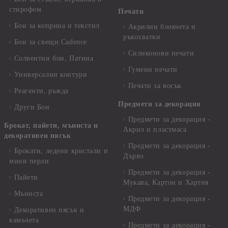
стирофом
Печати
Бои за коприна и текстил
Акрилни блокчета и
ръкохватки
Бои за свещи Cadence
Силиконови печати
Солвентни бои, Патина
Гумени печати
Универсални контури
Печати за восък
Реагенти, ръжда
Предмети за декорация
Други Бои
Предмети за декорация -
Брокат, пайети, мъниста и
Акрил и пластмаса
декоративен пясък
Предмети за декорация -
Брокати, ледени кристали и
Дърво
мини перли
Предмети за декорация -
Пайети
Мукава, Картон и Хартия
Мъниста
Предмети за декорация -
МДФ
Декоративен пясък и
камъчета
Предмети за декорация -