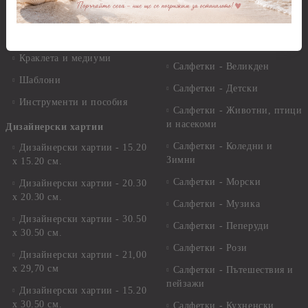
Лакове и защитни покрития
Свещи
Лепила
Салфетки
Краклета и медиуми
Салфетки - Великден
Шаблони
Салфетки - Детски
Инструменти и пособия
Салфетки - Животни, птици
и насекоми
Дизайнерски хартии
Салфетки - Коледни и
Дизайнерски хартии - 15.20
Зимни
х 15.20 см.
Салфетки - Морски
Дизайнерски хартии - 20.30
х 20.30 см.
Салфетки - Музика
Дизайнерски хартии - 30.50
Салфетки - Пеперуди
х 30.50 см.
Салфетки - Рози
Дизайнерски хартии - 21,00
х 29,70 см
Салфетки - Пътешествия и
пейзажи
Дизайнерски хартии - 15.20
x 30.50 см.
Салфетки - Кухненски