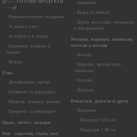
@--:---ГОТОВИ ПРОДУКТИ
Закачалки
---:--@
Крака за мебели
Персанализирани подаръци
Други аксесоари, материали
За дома и уюта
и инструменти
За книгите и хората
Моливи, маркери, химикали,
пастели и восъци
Картички, пликове и
покани
Восъци
Коледа
Маркери, флумастери,
химикали
Етно
Моливи
Дизайнерски хартии
Пастели
Елементи за декорация
Панделки, дантели и други
Ширити, шевици, канапи
Панделки
Предмети за декорация
Панделки 0,60 см
Брадс, айлетс, холдери
Панделки 1,00 см
Бои - акрилни, гланц, мат,