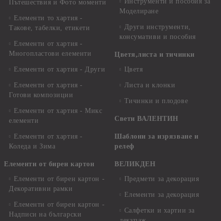
Инструменти и пособия за
Пътешествия и Фото моменти
Моделиране
Елементи то хартия -
Други инструменти,
Такове, табелки, етикети
консумативи и пособия
Елементи от хартия -
Многопластови елементи
Цветя,листа и тичинки
Елементи от хартия - Други
Цветя
Елементи от хартия -
Листа и клонки
Готови композиции
Тичинки и плодове
Елементи от хартия - Микс
Свети ВАЛЕНТИН
елементи
Елементи от хартия -
Шаблони за изрязване и
Коледа и Зима
релеф
Елементи от бирен картон
ВЕЛИКДЕН
Елементи от бирен картон -
Предмети за декорация
Декоративни рамки
Елементи за декорация
Елементи от бирен картон -
Салфетки и хартии за
Надписи на български
декупаж