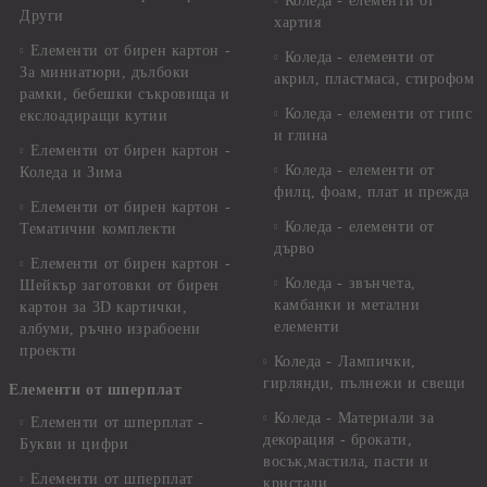
Коледа - елементи от
Други
хартия
Елементи от бирен картон -
Коледа - елементи от
За миниатюри, дълбоки
акрил, пластмаса, стирофом
рамки, бебешки съкровища и
Коледа - елементи от гипс
екслоадиращи кутии
и глина
Елементи от бирен картон -
Коледа - елементи от
Коледа и Зима
филц, фоам, плат и прежда
Елементи от бирен картон -
Коледа - елементи от
Тематични комплекти
дърво
Елементи от бирен картон -
Коледа - звънчета,
Шейкър заготовки от бирен
камбанки и метални
картон за 3D картички,
елементи
албуми, ръчно израбоени
проекти
Коледа - Лампички,
гирлянди, пълнежи и свещи
Елементи от шперплат
Коледа - Материали за
Елементи от шперплат -
декорация - брокати,
Букви и цифри
восък,мастила, пасти и
Елементи от шперплат
кристали