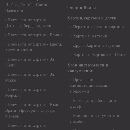
Любов, Сватба, Свети
Филц и Вълна
Валентин
Хартии,картони и други
Елементи от хартия -
Дантели, бордюри, ъгли
Перлени хартии и картони
Елементи от хартия - Рамки
Хартии и картони
Елементи от хартия - Цветя,
Други Хартии и картони
листа и клони
Хартии и Картони За Печат
Елементи от хартия - За
Жени
Хоби инструменти и
консумативи
Елементи от хартия - За
Предпазни
Мъже
самовъзстановяващи
Елементи от хартия -
подложки
Морски
Режещи, пробиващи и
Елементи от хартия - Къщи,
релеф
Врати, Прозорци, Огради,
Квилинг инструменти и
Фенери
пособия
Елементи от хартия -