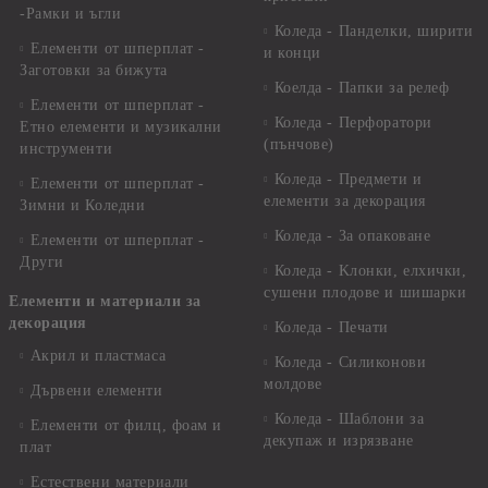
-Рамки и ъгли
Коледа - Панделки, ширити
Елементи от шперплат -
и конци
Заготовки за бижута
Коелда - Папки за релеф
Елементи от шперплат -
Коледа - Перфоратори
Етно елементи и музикални
(пънчове)
инструменти
Коледа - Предмети и
Елементи от шперплат -
елементи за декорация
Зимни и Коледни
Коледа - За опаковане
Елементи от шперплат -
Други
Коледа - Kлонки, елхички,
сушени плодове и шишарки
Елементи и материали за
декорация
Коледа - Печати
Акрил и пластмаса
Коледа - Силиконови
молдове
Дървени елементи
Коледа - Шаблони за
Елементи от филц, фоам и
декупаж и изрязване
плат
Естествени материали