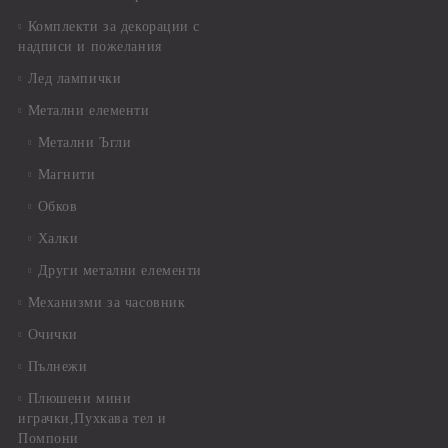
Комплекти за декорации с
надписи и пожелания
Лед лампички
Метални елементи
Метални Ъгли
Магнити
Обков
Халки
Други метални елементи
Механизми за часовник
Очички
Пълнежи
Плюшени мини
играчки,Пухкава тел и
Помпони