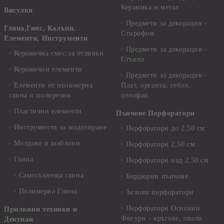
Керамика и метал
Висулки
Предмети за декорация -
Глина,Гипс, Калъпи,
Стирофом
Елементи, Инструменти
Предмети за декорация -
Керамична смес за отливки
Стъкло
Керамични елементи
Предмети за декорация -
Елементи от полимерна
Плат, органза, зебло,
глина и полирезин
целофан
Пластични елементи
Пънчове Перфоратори
Инструменти за моделиране
Перфоратори до 2,50 см
Молдове и шаблони
Перфоратори 2,50 см
Глина
Перфоратори над 2,50 см
Самосъхнеща глина
Бордюрни пънчове
Полимерна Глина
Ъглови перфоратори
Перфоратори Основни
Приложни техники и
Фигури - кръгове, овали
Декупаж