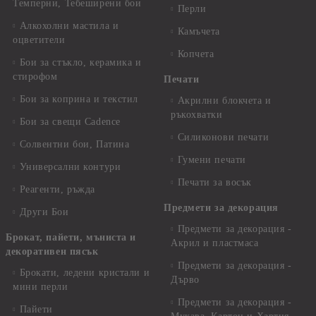
Темперни, Тебеширени бои
Перли
Алкохолни мастила и
Камъчета
оцветители
Копчета
Бои за стъкло, керамика и
стирофом
Печати
Бои за коприна и текстил
Акрилни блокчета и
ръкохватки
Бои за свещи Cadence
Силиконови печати
Солвентни бои, Патина
Гумени печати
Универсални контури
Печати за восък
Реагенти, ръжда
Предмети за декорация
Други Бои
Предмети за декорация -
Брокат, пайети, мъниста и
Акрил и пластмаса
декоративен пясък
Предмети за декорация -
Брокати, ледени кристали и
Дърво
мини перли
Предмети за декорация -
Пайети