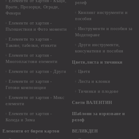
Елементи от хартия - Къщи,
релеф
Врати, Прозорци, Огради,
Квилинг инструменти и
Фенери
пособия
Елементи от хартия -
Инструменти и пособия за
Пътешествия и Фото моменти
Моделиране
Елементи то хартия -
Други инструменти,
Такове, табелки, етикети
консумативи и пособия
Елементи от хартия -
Многопластови елементи
Цветя,листа и тичинки
Елементи от хартия - Други
Цветя
Елементи от хартия -
Листа и клонки
Готови композиции
Тичинки и плодове
Елементи от хартия - Микс
Свети ВАЛЕНТИН
елементи
Елементи от хартия -
Шаблони за изрязване и
Коледа и Зима
релеф
Елементи от бирен картон
ВЕЛИКДЕН