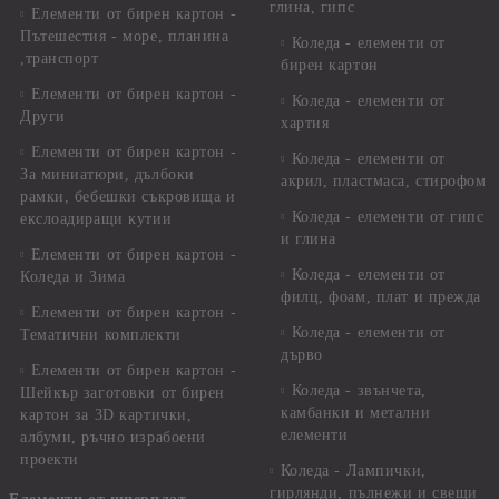
глина, гипс
Елементи от бирен картон -
Пътешестия - море, планина
Коледа - елементи от
,транспорт
бирен картон
Елементи от бирен картон -
Коледа - елементи от
Други
хартия
Елементи от бирен картон -
Коледа - елементи от
За миниатюри, дълбоки
акрил, пластмаса, стирофом
рамки, бебешки съкровища и
Коледа - елементи от гипс
екслоадиращи кутии
и глина
Елементи от бирен картон -
Коледа - елементи от
Коледа и Зима
филц, фоам, плат и прежда
Елементи от бирен картон -
Коледа - елементи от
Тематични комплекти
дърво
Елементи от бирен картон -
Коледа - звънчета,
Шейкър заготовки от бирен
камбанки и метални
картон за 3D картички,
елементи
албуми, ръчно израбоени
проекти
Коледа - Лампички,
гирлянди, пълнежи и свещи