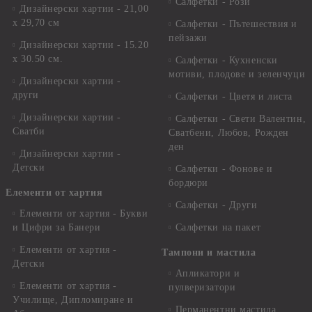
Салфетки - Рози
Дизайнерски хартии - 21,00
х 29,70 см
Салфетки - Пътешествия и
пейзажи
Дизайнерски хартии - 15.20
x 30.50 см.
Салфетки - Кухненски
мотиви, плодове и зеленчуци
Дизайнерски хартии -
други
Салфетки - Цветя и листа
Дизайнерски хартии -
Салфетки - Свети Валентин,
Сватби
Сватбени, Любов, Рожден
ден
Дизайнерски хартии -
Детски
Салфетки - Фонове и
бордюри
Елементи от хартия
Салфетки - Други
Елементи от хартия - Букви
и Цифри за Банери
Салфетки на пакет
Елементи от хартия -
Тампони и мастила
Детски
Апликатори и
Елементи от хартия -
пулверизатори
Училище, Дипломиране и
Перманентни мастила