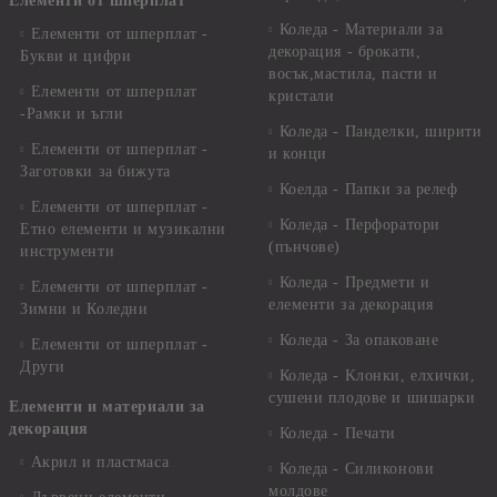
Елементи от шперплат
Коледа - Материали за
Елементи от шперплат -
декорация - брокати,
Букви и цифри
восък,мастила, пасти и
Елементи от шперплат
кристали
-Рамки и ъгли
Коледа - Панделки, ширити
Елементи от шперплат -
и конци
Заготовки за бижута
Коелда - Папки за релеф
Елементи от шперплат -
Коледа - Перфоратори
Етно елементи и музикални
(пънчове)
инструменти
Коледа - Предмети и
Елементи от шперплат -
елементи за декорация
Зимни и Коледни
Коледа - За опаковане
Елементи от шперплат -
Други
Коледа - Kлонки, елхички,
сушени плодове и шишарки
Елементи и материали за
декорация
Коледа - Печати
Акрил и пластмаса
Коледа - Силиконови
молдове