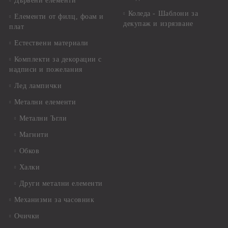
Дървени елементи
Коледа - Шаблони за
Елементи от филц, фоам и
декупаж и изрязване
плат
Естествени материали
Комплекти за декорации с
надписи и пожелания
Лед лампички
Метални елементи
Метални Ъгли
Магнити
Обков
Халки
Други метални елементи
Механизми за часовник
Очички