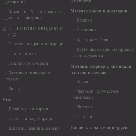
Опаковки
декорация
Мебелен обков и аксесоари
Кръщене - Хартии, картони,
данели , панделки
Дръжки
@--:---ГОТОВИ ПРОДУКТИ
Закачалки
---:--@
Крака за мебели
Персанализирани подаръци
Други аксесоари, материали
За дома и уюта
и инструменти
За книгите и хората
Моливи, маркери, химикали,
пастели и восъци
Картички, пликове и
покани
Восъци
Коледа
Маркери, флумастери,
химикали
Етно
Моливи
Дизайнерски хартии
Пастели
Елементи за декорация
Панделки, дантели и други
Ширити, шевици, канапи