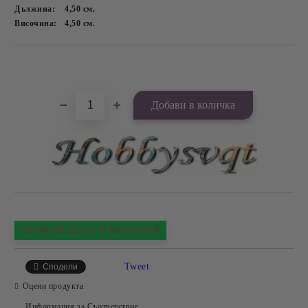
Дължина:
4,50
см.
Височина:
4,50
см.
Добави в желани
ПРОИЗВЕДЕНО В БЪЛГАРИЯ
Tweet
Сподели
Оцени продукта
Информация за Съответствие