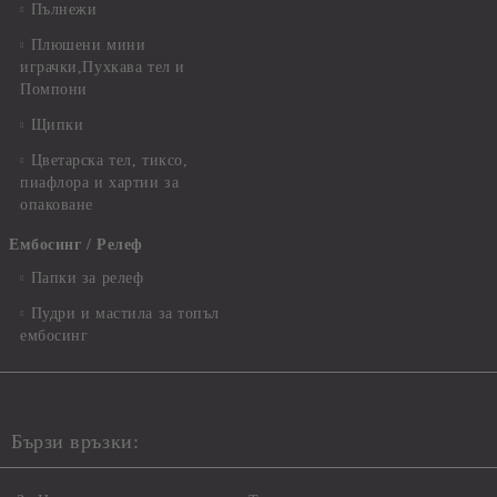
Пълнежи
Плюшени мини
играчки,Пухкава тел и
Помпони
Щипки
Цветарска тел, тиксо,
пиафлора и хартии за
опаковане
Ембосинг / Релеф
Папки за релеф
Пудри и мастила за топъл
ембосинг
Бързи връзки: