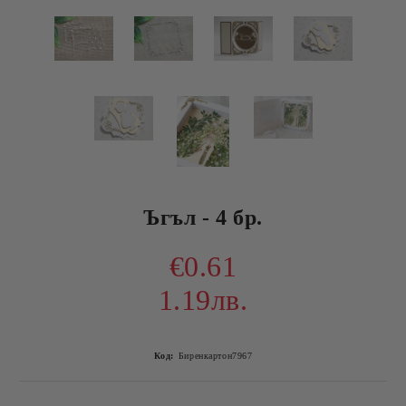
Ъгъл - 4 бр.
€0.61
1.19лв.
Код:
Биренкартон7967