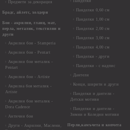
Панделки
Предмети за декорация
Панделки 0,60 см
Брадс, айлетс, холдери
Панделки 1,00 см
Бои - акрилни, гланц, мат,
перла, металик, текстилни и
Панделки 2,00 см
други
Панделки 3,00 см
Акрилни бои - Stamperia
Панделки 4,00 см
Акрилни бои - Pentart
Панделки - други
Акрилни бои металик -
Панделки - с надпис
Pentart
Дантели
Акрилни бои - Artiste
Конци, ширити и други
Акрилна боя металик -
Artiste
Панделки и дантели -
Детски мотиви
Акрилни бои металик -
Dora Cadence
Панделки и дантели -
Зимни и Коледни мотиви
Антични бои
Перли,камъчета и копчета
Други - Акрилни, Маслени,