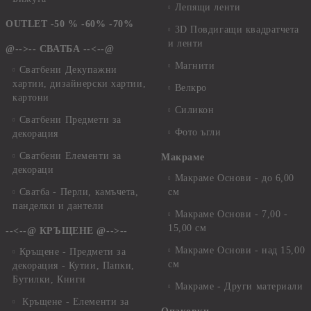
Лепящи ленти
OUTLET -50 % -60% -70%
3D Повдигащи квадратчета
и ленти
@-->-- СВАТБА --<--@
Магнити
Сватбени Декупажни
хартии, дизайнерски хартии,
Велкро
картони
Силикон
Сватбени Предмети за
Фото ъгли
декорация
Сватбени Елементи за
Макраме
декораци
Макраме Основи - до 6,00
Сватба - Перли, камъчета,
см
панделки и дантели
Макраме Основи - 7,00 -
15,00 см
--<--@ КРЪЩЕНЕ @-->--
Макраме Основи - над 15,00
Кръщене - Предмети за
см
декорация - Кутии, Папки,
Бутилки, Книги
Макраме - Други материали
Кръщене - Елементи за