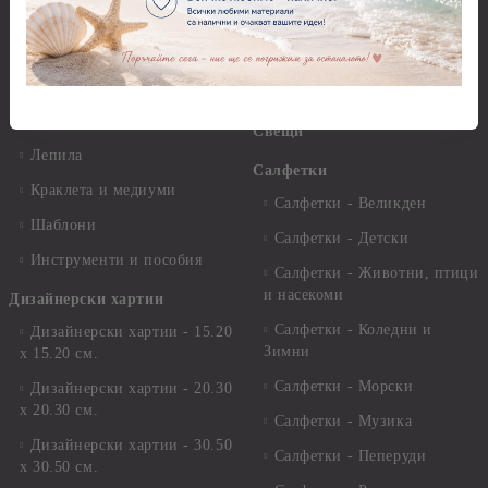
Стативи и поставки
Грунд, Основи, Релефни
пасти
Четки и инструменти
Варак, Шлак метал, Фолио,
Моливи, акварелни
Пантна
комплекти
Лакове и защитни покрития
Свещи
Лепила
Салфетки
Краклета и медиуми
Салфетки - Великден
Шаблони
Салфетки - Детски
Инструменти и пособия
Салфетки - Животни, птици
и насекоми
Дизайнерски хартии
Салфетки - Коледни и
Дизайнерски хартии - 15.20
Зимни
х 15.20 см.
Салфетки - Морски
Дизайнерски хартии - 20.30
х 20.30 см.
Салфетки - Музика
Дизайнерски хартии - 30.50
Салфетки - Пеперуди
х 30.50 см.