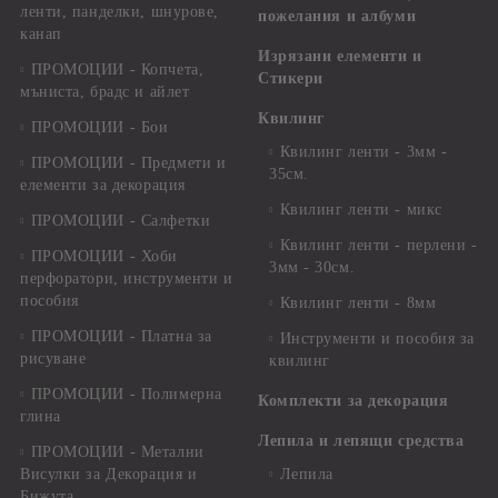
ленти, панделки, шнурове,
пожелания и албуми
канап
Изрязани елементи и
ПРОМОЦИИ - Копчета,
Стикери
мъниста, брадс и айлет
Квилинг
ПРОМОЦИИ - Бои
Квилинг ленти - 3мм -
ПРОМОЦИИ - Предмети и
35см.
елементи за декорация
Квилинг ленти - микс
ПРОМОЦИИ - Салфетки
Квилинг ленти - перлени -
ПРОМОЦИИ - Хоби
3мм - 30см.
перфоратори, инструменти и
пособия
Квилинг ленти - 8мм
ПРОМОЦИИ - Платна за
Инструменти и пособия за
рисуване
квилинг
ПРОМОЦИИ - Полимерна
Комплекти за декорация
глина
Лепила и лепящи средства
ПРОМОЦИИ - Метални
Висулки за Декорация и
Лепила
Бижута