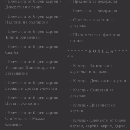
Елементи от бирен картон -
Предмети за декорация
Декоративни рамки
Елементи за декорация
Елементи от бирен картон -
Салфетки и хартии за
Надписи на български
декупаж
Елементи от бирен картон -
Шлак метали и фолио за
Ъгли и орнаменти
позлата
Елементи от бирен картон -
* * * * * * К О Л Е Д А * * * *
Сватба
* *
Елементи от бирен картон -
Коледа - Заготовки за
Училище, Дипломиране и
картички и пликове
Завършване
Коледа - Декупажни хартии
Елементи от бирен картон -
Бебшки и Детски елементи
Коелда - Салфетки за
декупаж
Елементи от бирен картон -
Цветя и Животни
Коледа - Дизайнерски
хартии
Елементи от бирен картон -
Стиймпънк и Мъжки
Коледа - Eлементи от бирен
елементи
картон, хартия, акрил, дърво,