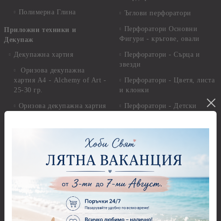
Полимерна Глина
Ъглови перфоратори
Перфоратори Основни
Приложни техники и
Фигури - кръгове, овали
Декупаж
Декупажна хартия
Перфоратори - Сърца и
звезди
Оризова декупажна
хартия А4 - Alchemy of Art -
Перфоратори - Цветя, листа
25-30 гр.
и клонки
Оризова декупажна хартия
Перфоратори - Детски
А4 - Itd. Collection - 25-30
Перфоратори - Животни
гр.
Перфоратори - Коледни и
Фина оризова декупажна
Зимни
хартия Stamperia - 21 х
29.см. - 28гр.
Рисуване
Декупажна хартия - Други
Грунд и почистващи
разтвори
Антични пасти
Платна за рисуване
Вакс пасти