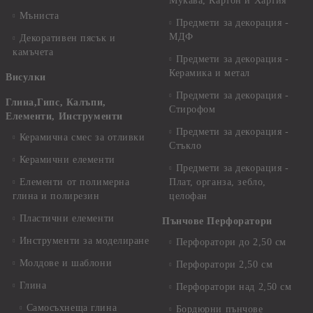
Мукава, Картон и Хартия
Мъниста
Предмети за декорация -
МДФ
Декоративен пясък и
камъчета
Предмети за декорация -
Керамика и метал
Висулки
Предмети за декорация -
Глина,Гипс, Калъпи,
Стирофом
Елементи, Инструменти
Предмети за декорация -
Керамична смес за отливки
Стъкло
Керамични елементи
Предмети за декорация -
Елементи от полимерна
Плат, органза, зебло,
глина и полирезин
целофан
Пластични елементи
Пънчове Перфоратори
Инструменти за моделиране
Перфоратори до 2,50 см
Молдове и шаблони
Перфоратори 2,50 см
Глина
Перфоратори над 2,50 см
Самосъхнеща глина
Бордюрни пънчове