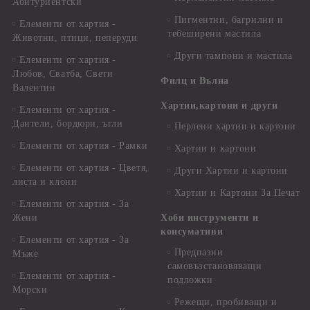
Абитуриентски
Пигментни, багрилни и
Елементи от хартия -
тебеширени мастила
Животни, птици, пеперуди
Други тампони и мастила
Елементи от хартия -
Любов, Сватба, Свети
Филц и Вълна
Валентин
Хартии,картони и други
Елементи от хартия -
Дантели, бордюри, ъгли
Перлени хартии и картони
Елементи от хартия - Рамки
Хартии и картони
Елементи от хартия - Цветя,
Други Хартии и картони
листа и клони
Хартии и Картони За Печат
Елементи от хартия - За
Жени
Хоби инструменти и
консумативи
Елементи от хартия - За
Предпазни
Мъже
самовъзстановяващи
Елементи от хартия -
подложки
Морски
Режещи, пробиващи и