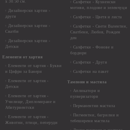
x 30.50 см.
Салфетки - Кухненски
мотиви, плодове и зеленчуци
Дизайнерски хартии -
други
Салфетки - Цветя и листа
Дизайнерски хартии -
Салфетки - Свети Валентин,
Сватби
Сватбени, Любов, Рожден
ден
Дизайнерски хартии -
Детски
Салфетки - Фонове и
бордюри
Елементи от хартия
Салфетки - Други
Елементи от хартия - Букви
и Цифри за Банери
Салфетки на пакет
Елементи от хартия -
Тампони и мастила
Детски
Апликатори и
Елементи от хартия -
пулверизатори
Училище, Дипломиране и
Перманентни мастила
Абитуриентски
Пигментни, багрилни и
Елементи от хартия -
тебеширени мастила
Животни, птици, пеперуди