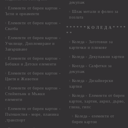
декупаж
Елементи от бирен картон -
Шлак метали и фолио за
Ъгли и орнаменти
позлата
Елементи от бирен картон -
* * * * * * К О Л Е Д А * * * *
Сватба
* *
Елементи от бирен картон -
Коледа - Заготовки за
Училище, Дипломиране и
картички и пликове
Завършване
Коледа - Декупажни хартии
Елементи от бирен картон -
Бебшки и Детски елементи
Коелда - Салфетки за
декупаж
Елементи от бирен картон -
Цветя и Животни
Коледа - Дизайнерски
хартии
Елементи от бирен картон -
Стиймпънк и Мъжки
Коледа - Eлементи от бирен
елементи
картон, хартия, акрил, дърво,
глина, гипс
Елементи от бирен картон -
Пътешестия - море, планина
Коледа - елементи от
,транспорт
бирен картон