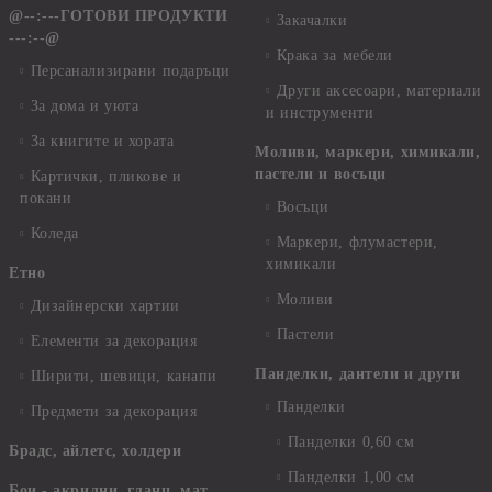
@--:---ГОТОВИ ПРОДУКТИ
Закачалки
---:--@
Крака за мебели
Персанализирани подаръци
Други аксесоари, материали
За дома и уюта
и инструменти
За книгите и хората
Моливи, маркери, химикали,
пастели и восъци
Картички, пликове и
покани
Восъци
Коледа
Маркери, флумастери,
химикали
Етно
Моливи
Дизайнерски хартии
Пастели
Елементи за декорация
Панделки, дантели и други
Ширити, шевици, канапи
Панделки
Предмети за декорация
Панделки 0,60 см
Брадс, айлетс, холдери
Панделки 1,00 см
Бои - акрилни, гланц, мат,