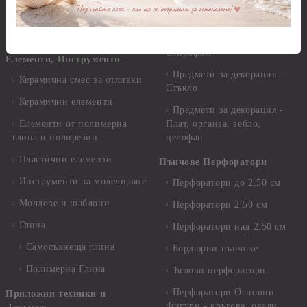
Предмети за декорация -
Керамика и метал
Висулки
Предмети за декорация -
Глина,Гипс, Калъпи,
Стирофом
Елементи, Инструменти
Предмети за декорация -
Керамична смес за отливки
Стъкло
Керамични елементи
Предмети за декорация -
Елементи от полимерна
Плат, органза, зебло,
глина и полирезин
целофан
Пластични елементи
Пънчове Перфоратори
Инструменти за моделиране
Перфоратори до 2,50 см
Молдове и шаблони
Перфоратори 2,50 см
Глина
Перфоратори над 2,50 см
Самосъхнеща глина
Бордюрни пънчове
Полимерна Глина
Ъглови перфоратори
Перфоратори Основни
Приложни техники и
Фигури - кръгове, овали