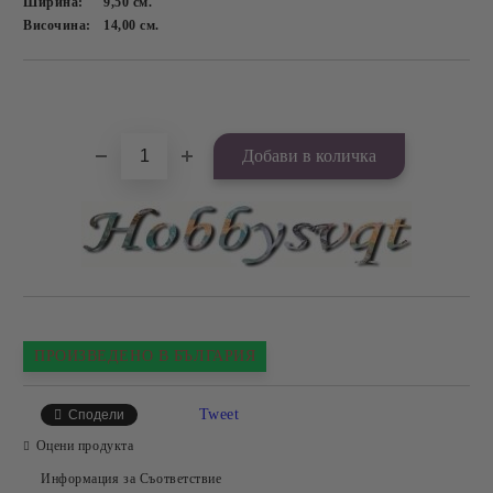
Ширина:
9,50
см.
Височина:
14,00
см.
Добави в желани
ПРОИЗВЕДЕНО В БЪЛГАРИЯ
Tweet
Сподели
Оцени продукта
Информация за Съответствие