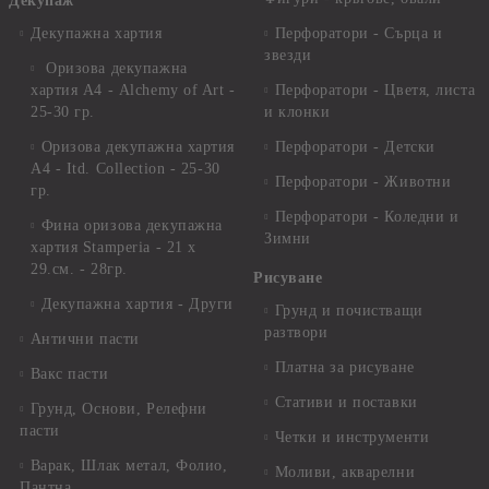
Декупаж
Декупажна хартия
Перфоратори - Сърца и
звезди
Оризова декупажна
хартия А4 - Alchemy of Art -
Перфоратори - Цветя, листа
25-30 гр.
и клонки
Оризова декупажна хартия
Перфоратори - Детски
А4 - Itd. Collection - 25-30
Перфоратори - Животни
гр.
Перфоратори - Коледни и
Фина оризова декупажна
Зимни
хартия Stamperia - 21 х
29.см. - 28гр.
Рисуване
Декупажна хартия - Други
Грунд и почистващи
разтвори
Антични пасти
Платна за рисуване
Вакс пасти
Стативи и поставки
Грунд, Основи, Релефни
пасти
Четки и инструменти
Варак, Шлак метал, Фолио,
Моливи, акварелни
Пантна