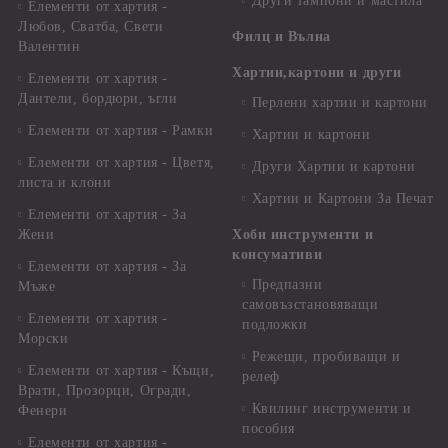
Други тампони и мастила
Елементи от хартия -
Любов, Сватба, Свети
Филц и Вълна
Валентин
Хартии,картони и други
Елементи от хартия -
Дантели, бордюри, ъгли
Перлени хартии и картони
Елементи от хартия - Рамки
Хартии и картони
Елементи от хартия - Цветя,
Други Хартии и картони
листа и клони
Хартии и Картони За Печат
Елементи от хартия - За
Жени
Хоби инструменти и
консумативи
Елементи от хартия - За
Предпазни
Мъже
самовъзстановяващи
Елементи от хартия -
подложки
Морски
Режещи, пробиващи и
Елементи от хартия - Къщи,
релеф
Врати, Прозорци, Огради,
Квилинг инструменти и
Фенери
пособия
Елементи от хартия -