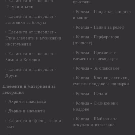
Елементи от шперплат
кристали
-Рамки и ъгли
Коледа - Панделки, ширити
Елементи от шперплат -
и конци
Заготовки за бижута
Коелда - Папки за релеф
Елементи от шперплат -
Коледа - Перфоратори
Етно елементи и музикални
(пънчове)
инструменти
Коледа - Предмети и
Елементи от шперплат -
елементи за декорация
Зимни и Коледни
Коледа - За опаковане
Елементи от шперплат -
Други
Коледа - Kлонки, елхички,
сушени плодове и шишарки
Елементи и материали за
декорация
Коледа - Печати
Акрил и пластмаса
Коледа - Силиконови
молдове
Дървени елементи
Коледа - Шаблони за
Елементи от филц, фоам и
декупаж и изрязване
плат