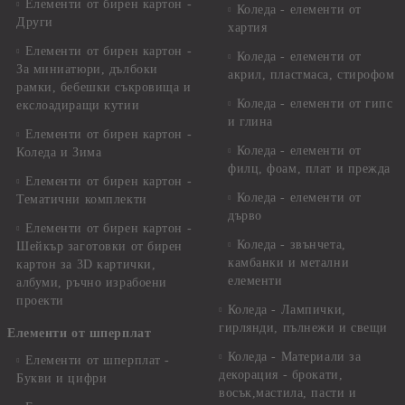
Елементи от бирен картон -
Коледа - елементи от
Други
хартия
Елементи от бирен картон -
Коледа - елементи от
За миниатюри, дълбоки
акрил, пластмаса, стирофом
рамки, бебешки съкровища и
Коледа - елементи от гипс
екслоадиращи кутии
и глина
Елементи от бирен картон -
Коледа - елементи от
Коледа и Зима
филц, фоам, плат и прежда
Елементи от бирен картон -
Коледа - елементи от
Тематични комплекти
дърво
Елементи от бирен картон -
Коледа - звънчета,
Шейкър заготовки от бирен
камбанки и метални
картон за 3D картички,
елементи
албуми, ръчно израбоени
проекти
Коледа - Лампички,
гирлянди, пълнежи и свещи
Елементи от шперплат
Коледа - Материали за
Елементи от шперплат -
декорация - брокати,
Букви и цифри
восък,мастила, пасти и