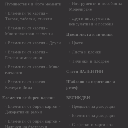
Инструменти и пособия за
Пътешествия и Фото моменти
Моделиране
Елементи то хартия -
Други инструменти,
Такове, табелки, етикети
консумативи и пособия
Елементи от хартия -
Многопластови елементи
Цветя,листа и тичинки
Елементи от хартия - Други
Цветя
Елементи от хартия -
Листа и клонки
Готови композиции
Тичинки и плодове
Елементи от хартия - Микс
Свети ВАЛЕНТИН
елементи
Елементи от хартия -
Шаблони за изрязване и
Коледа и Зима
релеф
Елементи от бирен картон
ВЕЛИКДЕН
Елементи от бирен картон -
Предмети за декорация
Декоративни рамки
Елементи за декорация
Елементи от бирен картон -
Салфетки и хартии за
Надписи на български