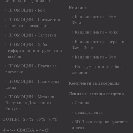
мъниста, брадс и айлет
Квилинг
ПРОМОЦИИ - Бои
Квилинг ленти - 3мм -
ПРОМОЦИИ - Предмети и
35см.
елементи за декорация
Квилинг ленти - микс
ПРОМОЦИИ - Салфетки
Квилинг ленти - перлени -
ПРОМОЦИИ - Хоби
3мм - 30см.
перфоратори, инструменти и
пособия
Квилинг ленти - 8мм
ПРОМОЦИИ - Платна за
Инструменти и пособия за
рисуване
квилинг
ПРОМОЦИИ - Полимерна
Комплекти за декорация
глина
Лепила и лепящи средства
ПРОМОЦИИ - Метални
Висулки за Декорация и
Лепила
Бижута
Лепящи ленти
OUTLET -50 % -60% -70%
3D Повдигащи квадратчета
и ленти
@-->-- СВАТБА --<--@