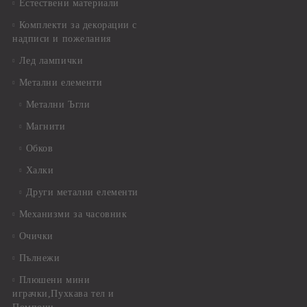
Естествени материали
Комплекти за декорации с
надписи и пожелания
Лед лампички
Метални елементи
Метални Ъгли
Магнити
Обков
Халки
Други метални елементи
Механизми за часовник
Очички
Пълнежи
Плюшени мини
играчки,Пухкава тел и