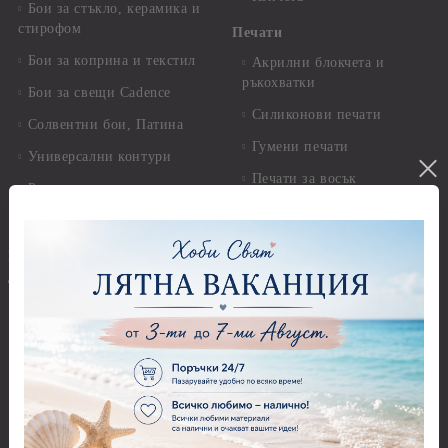
Бои за стъкло, керамика и
стирофом
Печати
Бои за коприна и текстил
Акрилни блокчета и
ръкохватки
Бои за свещи Cadence
Силиконови печати
Солвентни бои, Патина
Гумени печати
Универсални контури
Печати за восък
Реагенти, ръжда
Предмети за декорация
Други Бои
Предмети за декорация -
Брокат, пайети, мъниста и
Акрил и пластмаса
декоративен пясък
Предмети за декорация -
Брокати, ледени кристали и
Дърво
мини перли
Предмети за декорация -
Пайети
Мукава, Картон и Хартия
Мъниста
Предмети за декорация -
МДФ
Декоративен пясък и
камъчета