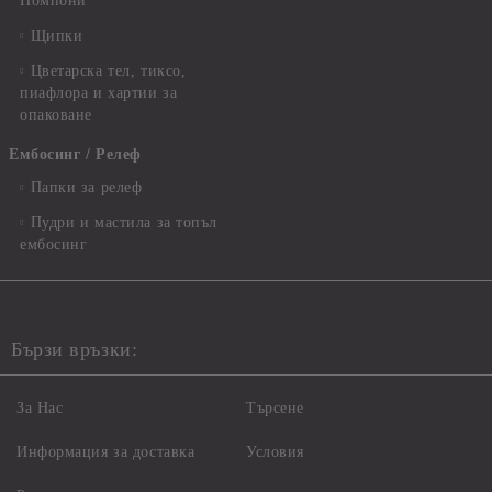
Помпони
Щипки
Цветарска тел, тиксо,
пиафлора и хартии за
опаковане
Ембосинг / Релеф
Папки за релеф
Пудри и мастила за топъл
ембосинг
Бързи връзки:
За Нас
Търсене
Информация за доставка
Условия