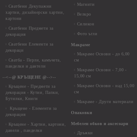
Магнити
Сватбени Декупажни
хартии, дизайнерски хартии,
Велкро
картони
Силикон
Сватбени Предмети за
Фото ъгли
декорация
Сватбени Елементи за
Макраме
декораци
Макраме Основи - до 6,00
Сватба - Перли, камъчета,
см
панделки и дантели
Макраме Основи - 7,00 -
15,00 см
--<--@ КРЪЩЕНЕ @-->--
Макраме Основи - над 15,00
Кръщене - Предмети за
см
декорация - Кутии, Папки,
Бутилки, Книги
Макраме - Други материали
Кръщене - Елементи за
Опаковки
декорация
Мебелен обков и аксесоари
Кръщене - Хартии, картони,
данели , панделки
Дръжки