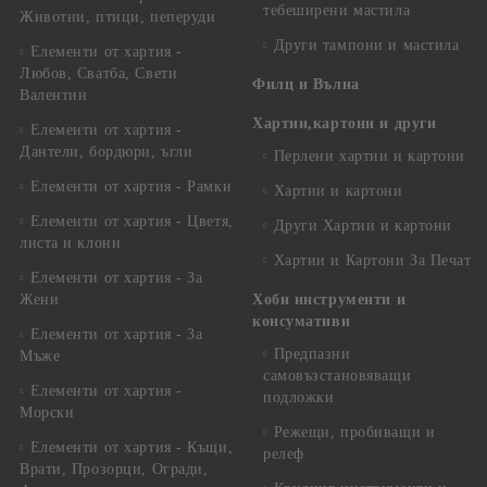
тебеширени мастила
Животни, птици, пеперуди
Други тампони и мастила
Елементи от хартия -
Любов, Сватба, Свети
Филц и Вълна
Валентин
Хартии,картони и други
Елементи от хартия -
Дантели, бордюри, ъгли
Перлени хартии и картони
Елементи от хартия - Рамки
Хартии и картони
Елементи от хартия - Цветя,
Други Хартии и картони
листа и клони
Хартии и Картони За Печат
Елементи от хартия - За
Жени
Хоби инструменти и
консумативи
Елементи от хартия - За
Предпазни
Мъже
самовъзстановяващи
Елементи от хартия -
подложки
Морски
Режещи, пробиващи и
Елементи от хартия - Къщи,
релеф
Врати, Прозорци, Огради,