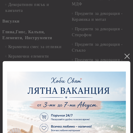
МДФ
Декоративен пясък и
камъчета
Предмети за декорация -
Керамика и метал
Висулки
Предмети за декорация -
Глина,Гипс, Калъпи,
Стирофом
Елементи, Инструменти
Предмети за декорация -
Керамична смес за отливки
Стъкло
Керамични елементи
Предмети за декорация -
Елементи от полимерна
Плат, органза, зебло,
глина и полирезин
целофан
Пластични елементи
Пънчове Перфоратори
Инструменти за моделиране
Перфоратори до 2,50 см
Молдове и шаблони
Перфоратори 2,50 см
Глина
Перфоратори над 2,50 см
Самосъхнеща глина
Бордюрни пънчове
Полимерна Глина
Ъглови перфоратори