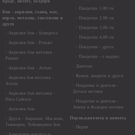
Брадс, айлетс, холдери
Панделки 1,00 см
Бои - акрилни, гланц, мат,
перла, металик, текстилни и
Панделки 2,00 см
други
Панделки 3,00 см
Акрилни бои - Stamperia
Панделки 4,00 см
Акрилни бои - Pentart
Панделки - други
Акрилни бои металик -
Панделки - с надпис
Pentart
Дантели
Акрилни бои - Artiste
Конци, ширити и други
Акрилна боя металик -
Artiste
Панделки и дантели -
Детски мотиви
Акрилни бои металик -
Dora Cadence
Панделки и дантели -
Зимни и Коледни мотиви
Антични бои
Перли,камъчета и копчета
Други - Акрилни, Маслени,
Темперни, Тебеширени бои
Перли
Алкохолни мастила и