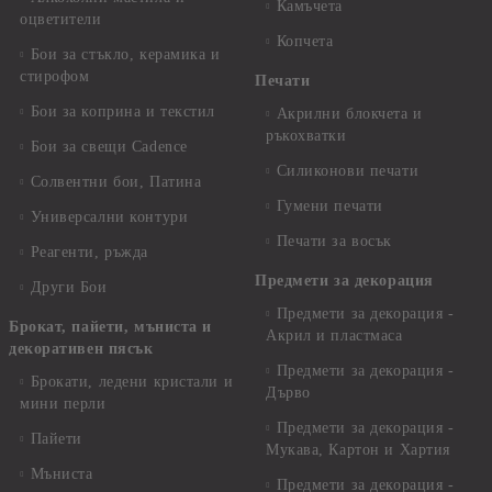
Камъчета
оцветители
Копчета
Бои за стъкло, керамика и
стирофом
Печати
Бои за коприна и текстил
Акрилни блокчета и
ръкохватки
Бои за свещи Cadence
Силиконови печати
Солвентни бои, Патина
Гумени печати
Универсални контури
Печати за восък
Реагенти, ръжда
Предмети за декорация
Други Бои
Предмети за декорация -
Брокат, пайети, мъниста и
Акрил и пластмаса
декоративен пясък
Предмети за декорация -
Брокати, ледени кристали и
Дърво
мини перли
Предмети за декорация -
Пайети
Мукава, Картон и Хартия
Мъниста
Предмети за декорация -