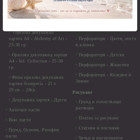
Перфоратори Основни
Приложни техники и
Фигури - кръгове, овали
Декупаж
Декупажна хартия
Перфоратори - Сърца и
звезди
Оризова декупажна
хартия А4 - Alchemy of Art -
Перфоратори - Цветя, листа
25-30 гр.
и клонки
Оризова декупажна хартия
Перфоратори - Детски
А4 - Itd. Collection - 25-30
Перфоратори - Животни
гр.
Перфоратори - Коледни и
Фина оризова декупажна
Зимни
хартия Stamperia - 21 х
29.см. - 28гр.
Рисуване
Декупажна хартия - Други
Грунд и почистващи
разтвори
Антични пасти
Платна за рисуване
Вакс пасти
Стативи и поставки
Грунд, Основи, Релефни
пасти
Четки и инструменти