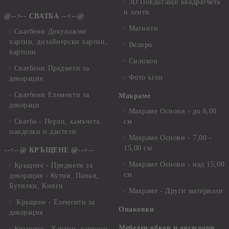
3D Повдигащи квадратчета
и ленти
@-->-- СВАТБА --<--@
Магнити
Сватбени Декупажни
хартии, дизайнерски хартии,
Велкро
картони
Силикон
Сватбени Предмети за
Фото ъгли
декорация
Сватбени Елементи за
Макраме
декораци
Макраме Основи - до 6,00
Сватба - Перли, камъчета,
см
панделки и дантели
Макраме Основи - 7,00 -
15,00 см
--<--@ КРЪЩЕНЕ @-->--
Макраме Основи - над 15,00
Кръщене - Предмети за
см
декорация - Кутии, Папки,
Бутилки, Книги
Макраме - Други материали
Кръщене - Елементи за
Опаковки
декорация
Мебелен обков и аксесоари
Кръщене - Хартии, картони,