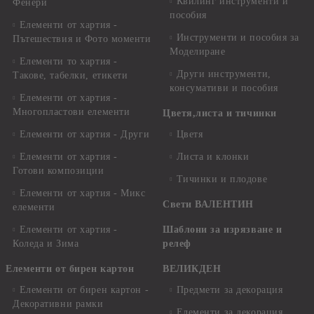
Квилинг инструменти и
Фенери
пособия
Елементи от хартия -
Инструменти и пособия за
Пътешествия и Фото моменти
Моделиране
Елементи то хартия -
Други инструменти,
Такове, табелки, етикети
консумативи и пособия
Елементи от хартия -
Многопластови елементи
Цветя,листа и тичинки
Елементи от хартия - Други
Цветя
Елементи от хартия -
Листа и клонки
Готови композиции
Тичинки и плодове
Елементи от хартия - Микс
Свети ВАЛЕНТИН
елементи
Елементи от хартия -
Шаблони за изрязване и
Коледа и Зима
релеф
Елементи от бирен картон
ВЕЛИКДЕН
Елементи от бирен картон -
Предмети за декорация
Декоративни рамки
Елементи за декорация