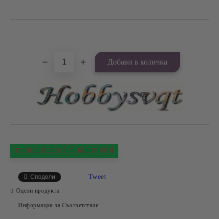
Добави в желани
ПРОИЗВЕДЕНО В БЪЛГАРИЯ
Tweet
Сподели
Оцени продукта
Информация за Съответствие