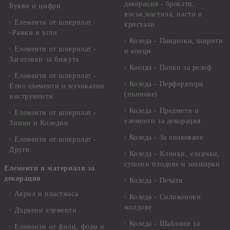
декорация - брокати,
Букви и цифри
восък,мастила, пасти и
Елементи от шперплат
кристали
-Рамки и ъгли
Коледа - Панделки, ширити
Елементи от шперплат -
и конци
Заготовки за бижута
Коелда - Папки за релеф
Елементи от шперплат -
Коледа - Перфоратори
Етно елементи и музикални
(пънчове)
инструменти
Коледа - Предмети и
Елементи от шперплат -
елементи за декорация
Зимни и Коледни
Коледа - За опаковане
Елементи от шперплат -
Други
Коледа - Kлонки, елхички,
сушени плодове и шишарки
Елементи и материали за
декорация
Коледа - Печати
Акрил и пластмаса
Коледа - Силиконови
молдове
Дървени елементи
Коледа - Шаблони за
Елементи от филц, фоам и