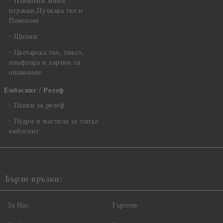
Плюшени мини
играчки,Пухкава тел и
Помпони
Щипки
Цветарска тел, тиксо,
пиафлора и хартии за
опаковане
Ембосинг / Релеф
Папки за релеф
Пудри и мастила за топъл
ембосинг
Бързи връзки:
За Нас
Търсене