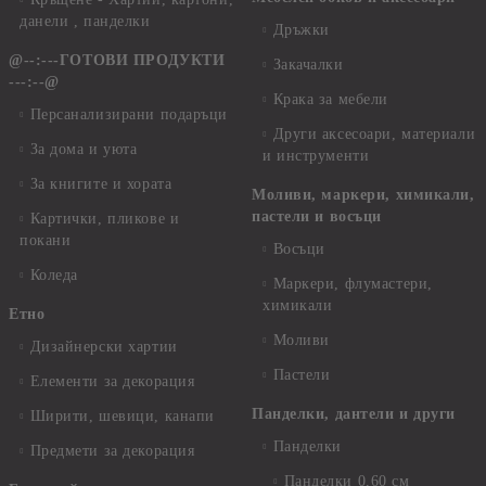
данели , панделки
Дръжки
@--:---ГОТОВИ ПРОДУКТИ
Закачалки
---:--@
Крака за мебели
Персанализирани подаръци
Други аксесоари, материали
За дома и уюта
и инструменти
За книгите и хората
Моливи, маркери, химикали,
пастели и восъци
Картички, пликове и
покани
Восъци
Коледа
Маркери, флумастери,
химикали
Етно
Моливи
Дизайнерски хартии
Пастели
Елементи за декорация
Панделки, дантели и други
Ширити, шевици, канапи
Панделки
Предмети за декорация
Панделки 0,60 см