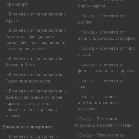
,транспорт
бирен картон
Елементи от бирен картон -
Коледа - елементи от
Други
хартия
Елементи от бирен картон -
Коледа - елементи от
За миниатюри, дълбоки
акрил, пластмаса, стирофом
рамки, бебешки съкровища и
Коледа - елементи от гипс
екслоадиращи кутии
и глина
Елементи от бирен картон -
Коледа - елементи от
Коледа и Зима
филц, фоам, плат и прежда
Елементи от бирен картон -
Коледа - елементи от
Тематични комплекти
дърво
Елементи от бирен картон -
Коледа - звънчета,
Шейкър заготовки от бирен
камбанки и метални
картон за 3D картички,
елементи
албуми, ръчно израбоени
проекти
Коледа - Лампички,
гирлянди, пълнежи и свещи
Елементи от шперплат
Коледа - Материали за
Елементи от шперплат -