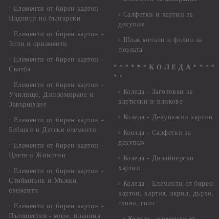
Елементи от бирен картон -
Салфетки и хартии за
Надписи на български
декупаж
Елементи от бирен картон -
Шлак метали и фолио за
Ъгли и орнаменти
позлата
Елементи от бирен картон -
* * * * * * К О Л Е Д А * * * *
Сватба
* *
Елементи от бирен картон -
Коледа - Заготовки за
Училище, Дипломиране и
картички и пликове
Завършване
Коледа - Декупажни хартии
Елементи от бирен картон -
Бебшки и Детски елементи
Коелда - Салфетки за
декупаж
Елементи от бирен картон -
Цветя и Животни
Коледа - Дизайнерски
хартии
Елементи от бирен картон -
Стиймпънк и Мъжки
Коледа - Eлементи от бирен
елементи
картон, хартия, акрил, дърво,
глина, гипс
Елементи от бирен картон -
Пътешестия - море, планина
Коледа - елементи от