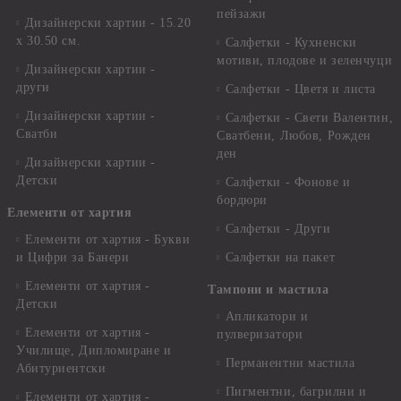
пейзажи
Дизайнерски хартии - 15.20
x 30.50 см.
Салфетки - Кухненски
мотиви, плодове и зеленчуци
Дизайнерски хартии -
други
Салфетки - Цветя и листа
Дизайнерски хартии -
Салфетки - Свети Валентин,
Сватби
Сватбени, Любов, Рожден
ден
Дизайнерски хартии -
Детски
Салфетки - Фонове и
бордюри
Елементи от хартия
Салфетки - Други
Елементи от хартия - Букви
и Цифри за Банери
Салфетки на пакет
Елементи от хартия -
Тампони и мастила
Детски
Апликатори и
Елементи от хартия -
пулверизатори
Училище, Дипломиране и
Перманентни мастила
Абитуриентски
Пигментни, багрилни и
Елементи от хартия -