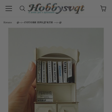
Начало
@--:---ГОТОВИ ПРОДУКТИ ---:--@