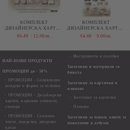
КОМПЛЕКТ
КОМПЛЕКТ
ДИЗАЙНЕРСКА ХАРТИЯ
ДИЗАЙНЕРСКА ХАРТИЯ
- NATURAL BEAUTY - 12
- NATURAL BEAUTY - 6
€6.49
12.69лв.
€4.60
9.00лв.
ЛИСТА
ЛИСТА
Инструменти и пособия
НАЙ-НОВИ ПРОДУКТИ
Заготовки и материали за
ПРОМОЦИИ до - 50%
бижута
ПРОМОЦИИ - Силиконови
Заготовки за картички и
молдове и форми за отливки
пликове
ПРОМОЦИИ - Дизайнерски
Заготовки за картички
хартии, изрязани елементи,
стикери
Пликове
ПРОМОЦИИ - Сатенени
Заготовки за папки, книги за
ленти, панделки, шнурове,
пожелания и албуми
канап