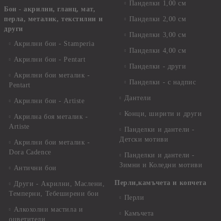
Панделки 1,00 см
Бои - акрилни, гланц, мат,
перла, металик, текстилни и
Панделки 2,00 см
други
Панделки 3,00 см
Акрилни бои - Stamperia
Панделки 4,00 см
Акрилни бои - Pentart
Панделки - други
Акрилни бои металик -
Панделки - с надпис
Pentart
Дантели
Акрилни бои - Artiste
Конци, ширити и други
Акрилна боя металик -
Artiste
Панделки и дантели -
Детски мотиви
Акрилни бои металик -
Dora Cadence
Панделки и дантели -
Зимни и Коледни мотиви
Антични бои
Перли,камъчета и копчета
Други - Акрилни, Маслени,
Темперни, Тебеширени бои
Перли
Алкохолни мастила и
Камъчета
оцветители