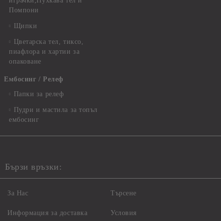
играчки,Пухкава тел и
Помпони
Щипки
Цветарска тел, тиксо,
пиафлора и хартии за
опаковане
Ембосинг / Релеф
Папки за релеф
Пудри и мастила за топъл
ембосинг
Бързи връзки:
За Нас
Търсене
Информация за доставка
Условия