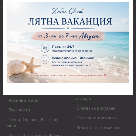
Приложни техники и
Фигури - кръгове, овали
Декупаж
Декупажна хартия
Перфоратори - Сърца и
звезди
Оризова декупажна
хартия А4 - Alchemy of Art -
Перфоратори - Цветя, листа
25-30 гр.
и клонки
Оризова декупажна хартия
Перфоратори - Детски
А4 - Itd. Collection - 25-30
Перфоратори - Животни
гр.
Перфоратори - Коледни и
Фина оризова декупажна
Зимни
хартия Stamperia - 21 х
29.см. - 28гр.
Рисуване
Декупажна хартия - Други
Грунд и почистващи
разтвори
Антични пасти
Платна за рисуване
Вакс пасти
Стативи и поставки
Грунд, Основи, Релефни
пасти
Четки и инструменти
Варак, Шлак метал, Фолио,