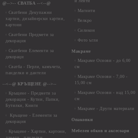
и ленти
@-->-- СВАТБА --<--@
Магнити
Сватбени Декупажни
хартии, дизайнерски хартии,
Велкро
картони
Силикон
Сватбени Предмети за
Фото ъгли
декорация
Сватбени Елементи за
Макраме
декораци
Макраме Основи - до 6,00
Сватба - Перли, камъчета,
см
панделки и дантели
Макраме Основи - 7,00 -
15,00 см
--<--@ КРЪЩЕНЕ @-->--
Макраме Основи - над 15,00
Кръщене - Предмети за
см
декорация - Кутии, Папки,
Бутилки, Книги
Макраме - Други материали
Кръщене - Елементи за
Опаковки
декорация
Мебелен обков и аксесоари
Кръщене - Хартии, картони,
данели , панделки