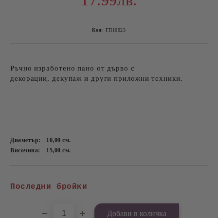
17.99лв.
Код:
ГП10023
Ръчно изработено пано от дърво с
декорации, декупаж и други приложни техники.
Диаметър:
10,00
см.
Височина:
15,00
см.
Добави в желани
Последни бройки