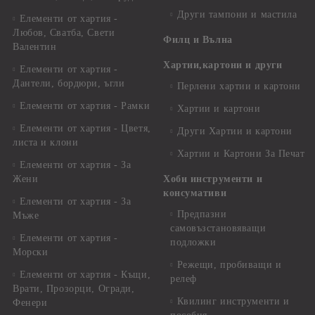
Други тампони и мастила
Елементи от хартия -
Любов, Сватба, Свети
Филц и Вълна
Валентин
Хартии,картони и други
Елементи от хартия -
Дантели, бордюри, ъгли
Перлени хартии и картони
Елементи от хартия - Рамки
Хартии и картони
Елементи от хартия - Цветя,
Други Хартии и картони
листа и клони
Хартии и Картони За Печат
Елементи от хартия - За
Жени
Хоби инструменти и
консумативи
Елементи от хартия - За
Предпазни
Мъже
самовъзстановяващи
Елементи от хартия -
подложки
Морски
Режещи, пробиващи и
Елементи от хартия - Къщи,
релеф
Врати, Прозорци, Огради,
Квилинг инструменти и
Фенери