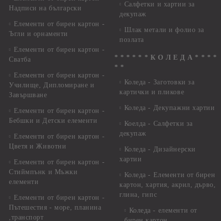
Салфетки и хартии за
Надписи на български
декупаж
Елементи от бирен картон -
Шлак метали и фолио за
Ъгли и орнаменти
позлата
Елементи от бирен картон -
* * * * * * К О Л Е Д А * * * *
Сватба
* *
Елементи от бирен картон -
Коледа - Заготовки за
Училище, Дипломиране и
картички и пликове
Завършване
Коледа - Декупажни хартии
Елементи от бирен картон -
Бебшки и Детски елементи
Коелда - Салфетки за
декупаж
Елементи от бирен картон -
Цветя и Животни
Коледа - Дизайнерски
хартии
Елементи от бирен картон -
Стиймпънк и Мъжки
Коледа - Eлементи от бирен
елементи
картон, хартия, акрил, дърво,
глина, гипс
Елементи от бирен картон -
Пътешестия - море, планина
Коледа - елементи от
,транспорт
бирен картон