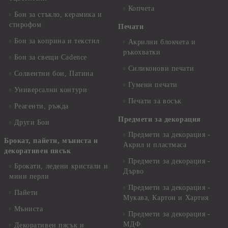
Копчета
Бои за стъкло, керамика и
стирофом
Печати
Бои за коприна и текстил
Акрилни блокчета и
ръкохватки
Бои за свещи Cadence
Силиконови печати
Солвентни бои, Патина
Гумени печати
Универсални контури
Печати за восък
Реагенти, ръжда
Предмети за декорация
Други Бои
Предмети за декорация -
Брокат, пайети, мъниста и
Акрил и пластмаса
декоративен пясък
Предмети за декорация -
Брокати, ледени кристали и
Дърво
мини перли
Предмети за декорация -
Пайети
Мукава, Картон и Хартия
Мъниста
Предмети за декорация -
МДФ
Декоративен пясък и