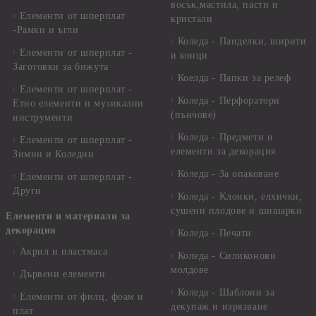
восък,мастила, пасти и
Елементи от шперплат
кристали
-Рамки и ъгли
Коледа - Панделки, ширити
Елементи от шперплат -
и конци
Заготовки за бижута
Коелда - Папки за релеф
Елементи от шперплат -
Коледа - Перфоратори
Етно елементи и музикални
(пънчове)
инструменти
Коледа - Предмети и
Елементи от шперплат -
елементи за декорация
Зимни и Коледни
Коледа - За опаковане
Елементи от шперплат -
Други
Коледа - Kлонки, елхички,
сушени плодове и шишарки
Елементи и материали за
декорация
Коледа - Печати
Акрил и пластмаса
Коледа - Силиконови
молдове
Дървени елементи
Коледа - Шаблони за
Елементи от филц, фоам и
декупаж и изрязване
плат