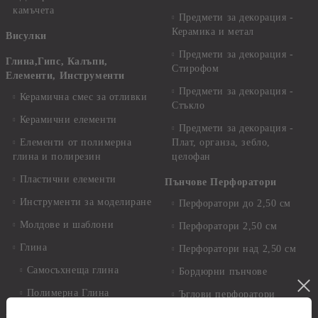
камъчета
Предмети за декорация -
Керамика и метал
Висулки
Предмети за декорация -
Глина,Гипс, Калъпи,
Стирофом
Елементи, Инструменти
Предмети за декорация -
Керамична смес за отливки
Стъкло
Керамични елементи
Предмети за декорация -
Елементи от полимерна
Плат, органза, зебло,
глина и полирезин
целофан
Пластични елементи
Пънчове Перфоратори
Инструменти за моделиране
Перфоратори до 2,50 см
Молдове и шаблони
Перфоратори 2,50 см
Глина
Перфоратори над 2,50 см
Самосъхнеща глина
Бордюрни пънчове
Полимерна Глина
Ъглови перфоратори
Перфоратори Основни