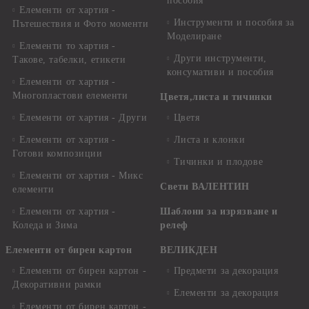
пособия
Елементи от хартия -
Инструменти и пособия за
Пътешествия и Фото моменти
Моделиране
Елементи то хартия -
Други инструменти,
Такове, табелки, етикети
консумативи и пособия
Елементи от хартия -
Многопластови елементи
Цветя,листа и тичинки
Елементи от хартия - Други
Цветя
Елементи от хартия -
Листа и клонки
Готови композиции
Тичинки и плодове
Елементи от хартия - Микс
Свети ВАЛЕНТИН
елементи
Елементи от хартия -
Шаблони за изрязване и
Коледа и Зима
релеф
Елементи от бирен картон
ВЕЛИКДЕН
Елементи от бирен картон -
Предмети за декорация
Декоративни рамки
Елементи за декорация
Елементи от бирен картон -