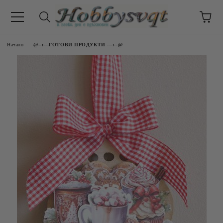
Начало
@--:---ГОТОВИ ПРОДУКТИ ---:--@