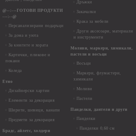
Дръжки
@--:---ГОТОВИ ПРОДУКТИ
Закачалки
---:--@
Крака за мебели
Персанализирани подаръци
Други аксесоари, материали
За дома и уюта
и инструменти
За книгите и хората
Моливи, маркери, химикали,
пастели и восъци
Картички, пликове и
покани
Восъци
Коледа
Маркери, флумастери,
химикали
Етно
Моливи
Дизайнерски хартии
Пастели
Елементи за декорация
Панделки, дантели и други
Ширити, шевици, канапи
Панделки
Предмети за декорация
Панделки 0,60 см
Брадс, айлетс, холдери