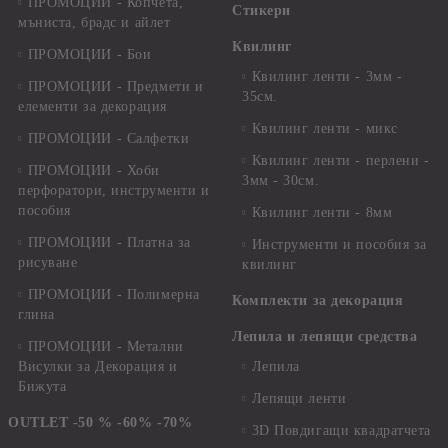
ПРОМОЦИИ - Копчета,
Стикери
мъниста, брадс и айлет
Квилинг
ПРОМОЦИИ - Бои
Квилинг ленти - 3мм -
ПРОМОЦИИ - Предмети и
35см.
елементи за декорация
Квилинг ленти - микс
ПРОМОЦИИ - Салфетки
Квилинг ленти - перлени -
ПРОМОЦИИ - Хоби
3мм - 30см.
перфоратори, инструменти и
пособия
Квилинг ленти - 8мм
ПРОМОЦИИ - Платна за
Инструменти и пособия за
рисуване
квилинг
ПРОМОЦИИ - Полимерна
Комплекти за декорация
глина
Лепила и лепящи средства
ПРОМОЦИИ - Метални
Висулки за Декорация и
Лепила
Бижута
Лепящи ленти
OUTLET -50 % -60% -70%
3D Повдигащи квадратчета