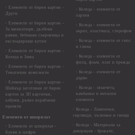
Елементи от бирен картон -
Коледа - елементи от
Други
хартия
Елементи от бирен картон -
Коледа - елементи от
За миниатюри, дълбоки
акрил, пластмаса, стирофом
рамки, бебешки съкровища и
Коледа - елементи от гипс
екслоадиращи кутии
и глина
Елементи от бирен картон -
Коледа - елементи от
Коледа и Зима
филц, фоам, плат и прежда
Елементи от бирен картон -
Коледа - елементи от
Тематични комплекти
дърво
Елементи от бирен картон -
Коледа - звънчета,
Шейкър заготовки от бирен
камбанки и метални
картон за 3D картички,
елементи
албуми, ръчно израбоени
проекти
Коледа - Лампички,
гирлянди, пълнежи и свещи
Елементи от шперплат
Коледа - Материали за
Елементи от шперплат -
декорация - брокати,
Букви и цифри