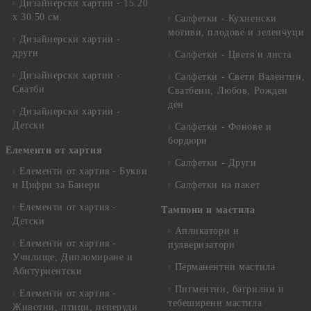
Дизайнерски хартии - 15.20
x 30.50 см.
Салфетки - Кухненски
мотиви, плодове и зеленчуци
Дизайнерски хартии -
други
Салфетки - Цветя и листа
Дизайнерски хартии -
Салфетки - Свети Валентин,
Сватби
Сватбени, Любов, Рожден
ден
Дизайнерски хартии -
Детски
Салфетки - Фонове и
бордюри
Елементи от хартия
Салфетки - Други
Елементи от хартия - Букви
и Цифри за Банери
Салфетки на пакет
Елементи от хартия -
Тампони и мастила
Детски
Апликатори и
Елементи от хартия -
пулверизатори
Училище, Дипломиране и
Перманентни мастила
Абитуриентски
Пигментни, багрилни и
Елементи от хартия -
тебеширени мастила
Животни, птици, пеперуди