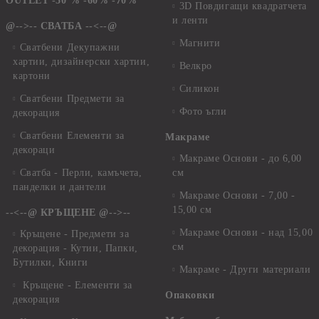
OUTLET -50 % -60% -70%
3D Повдигащи квадратчета
и ленти
@-->-- СВАТБА --<--@
Магнити
Сватбени Декупажни
хартии, дизайнерски хартии,
Велкро
картони
Силикон
Сватбени Предмети за
Фото ъгли
декорация
Сватбени Елементи за
Макраме
декораци
Макраме Основи - до 6,00
Сватба - Перли, камъчета,
см
панделки и дантели
Макраме Основи - 7,00 -
15,00 см
--<--@ КРЪЩЕНЕ @-->--
Макраме Основи - над 15,00
Кръщене - Предмети за
см
декорация - Кутии, Папки,
Бутилки, Книги
Макраме - Други материали
Кръщене - Елементи за
Опаковки
декорация