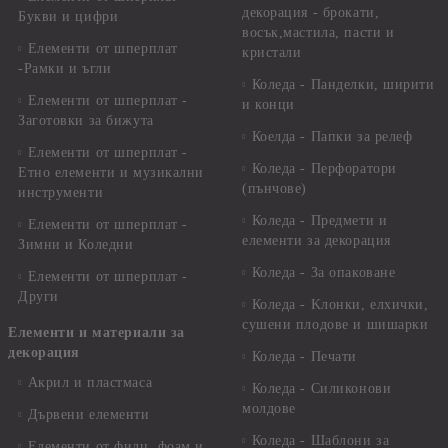
декорация - брокати,
Букви и цифри
восък,мастила, пасти и
Елементи от шперплат
кристали
-Рамки и ъгли
Коледа - Панделки, ширити
Елементи от шперплат -
и конци
Заготовки за бижута
Коелда - Папки за релеф
Елементи от шперплат -
Коледа - Перфоратори
Етно елементи и музикални
(пънчове)
инструменти
Коледа - Предмети и
Елементи от шперплат -
елементи за декорация
Зимни и Коледни
Коледа - За опаковане
Елементи от шперплат -
Други
Коледа - Kлонки, елхички,
сушени плодове и шишарки
Елементи и материали за
декорация
Коледа - Печати
Акрил и пластмаса
Коледа - Силиконови
молдове
Дървени елементи
Коледа - Шаблони за
Елементи от филц, фоам и