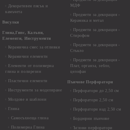
МДФ
Декоративен пясък и
камъчета
Предмети за декорация -
Керамика и метал
Висулки
Предмети за декорация -
Глина,Гипс, Калъпи,
Стирофом
Елементи, Инструменти
Предмети за декорация -
Керамична смес за отливки
Стъкло
Керамични елементи
Предмети за декорация -
Елементи от полимерна
Плат, органза, зебло,
глина и полирезин
целофан
Пластични елементи
Пънчове Перфоратори
Инструменти за моделиране
Перфоратори до 2,50 см
Молдове и шаблони
Перфоратори 2,50 см
Глина
Перфоратори над 2,50 см
Самосъхнеща глина
Бордюрни пънчове
Полимерна Глина
Ъглови перфоратори