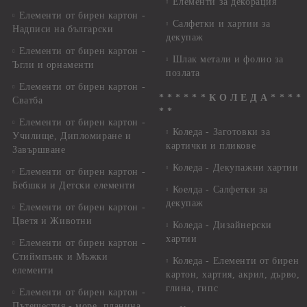
Елементи за декорация
Елементи от бирен картон -
Салфетки и хартии за
Надписи на български
декупаж
Елементи от бирен картон -
Шлак метали и фолио за
Ъгли и орнаменти
позлата
Елементи от бирен картон -
* * * * * * К О Л Е Д А * * * *
Сватба
* *
Елементи от бирен картон -
Коледа - Заготовки за
Училище, Дипломиране и
картички и пликове
Завършване
Коледа - Декупажни хартии
Елементи от бирен картон -
Бебшки и Детски елементи
Коелда - Салфетки за
декупаж
Елементи от бирен картон -
Цветя и Животни
Коледа - Дизайнерски
хартии
Елементи от бирен картон -
Стиймпънк и Мъжки
Коледа - Eлементи от бирен
елементи
картон, хартия, акрил, дърво,
глина, гипс
Елементи от бирен картон -
Пътешестия - море, планина