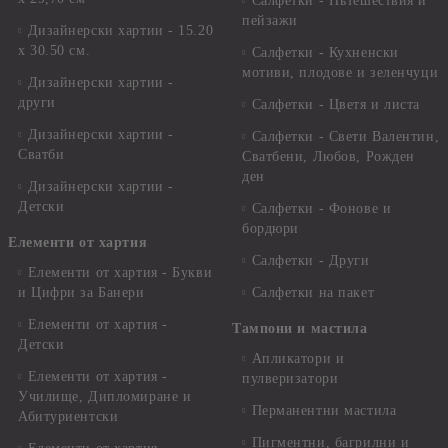
Салфетки - Пътешествия и
пейзажи
Дизайнерски хартии - 15.20
x 30.50 см.
Салфетки - Кухненски
мотиви, плодове и зеленчуци
Дизайнерски хартии -
други
Салфетки - Цветя и листа
Дизайнерски хартии -
Салфетки - Свети Валентин,
Сватби
Сватбени, Любов, Рожден
ден
Дизайнерски хартии -
Детски
Салфетки - Фонове и
бордюри
Елементи от хартия
Салфетки - Други
Елементи от хартия - Букви
и Цифри за Банери
Салфетки на пакет
Елементи от хартия -
Тампони и мастила
Детски
Апликатори и
Елементи от хартия -
пулверизатори
Училище, Дипломиране и
Перманентни мастила
Абитуриентски
Пигментни, багрилни и