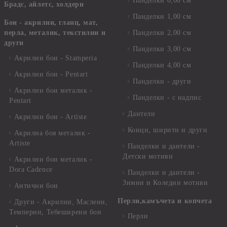
Панделки 0,60 см
Брадс, айлетс, холдери
Панделки 1,00 см
Бои - акрилни, гланц, мат,
перла, металик, текстилни и
Панделки 2,00 см
други
Панделки 3,00 см
Акрилни бои - Stamperia
Панделки 4,00 см
Акрилни бои - Pentart
Панделки - други
Акрилни бои металик -
Панделки - с надпис
Pentart
Дантели
Акрилни бои - Artiste
Конци, ширити и други
Акрилна боя металик -
Artiste
Панделки и дантели -
Детски мотиви
Акрилни бои металик -
Dora Cadence
Панделки и дантели -
Зимни и Коледни мотиви
Антични бои
Перли,камъчета и копчета
Други - Акрилни, Маслени,
Темперни, Тебеширени бои
Перли