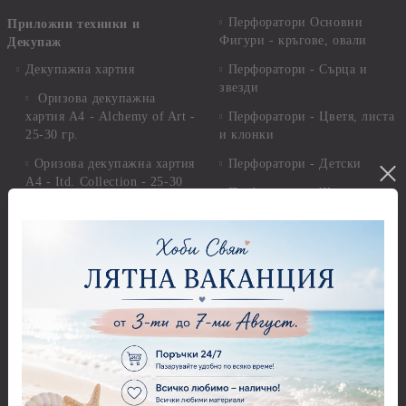
Перфоратори Основни
Приложни техники и
Фигури - кръгове, овали
Декупаж
Декупажна хартия
Перфоратори - Сърца и
звезди
Оризова декупажна
хартия А4 - Alchemy of Art -
Перфоратори - Цветя, листа
25-30 гр.
и клонки
Оризова декупажна хартия
Перфоратори - Детски
А4 - Itd. Collection - 25-30
Перфоратори - Животни
гр.
Перфоратори - Коледни и
Фина оризова декупажна
Зимни
хартия Stamperia - 21 х
29.см. - 28гр.
Рисуване
Декупажна хартия - Други
Грунд и почистващи
разтвори
Антични пасти
Платна за рисуване
Вакс пасти
Стативи и поставки
Грунд, Основи, Релефни
пасти
Четки и инструменти