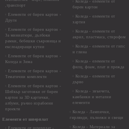
Коледа - елементи от
,транспорт
бирен картон
Елементи от бирен картон -
Коледа - елементи от
Други
хартия
Елементи от бирен картон -
Коледа - елементи от
За миниатюри, дълбоки
акрил, пластмаса, стирофом
рамки, бебешки съкровища и
Коледа - елементи от гипс
екслоадиращи кутии
и глина
Елементи от бирен картон -
Коледа - елементи от
Коледа и Зима
филц, фоам, плат и прежда
Елементи от бирен картон -
Коледа - елементи от
Тематични комплекти
дърво
Елементи от бирен картон -
Коледа - звънчета,
Шейкър заготовки от бирен
камбанки и метални
картон за 3D картички,
елементи
албуми, ръчно израбоени
проекти
Коледа - Лампички,
гирлянди, пълнежи и свещи
Елементи от шперплат
Коледа - Материали за
Елементи от шперплат -