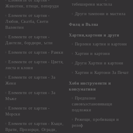
Елементи от хартия -
тебеширени мастила
Животни, птици, пеперуди
Други тампони и мастила
Елементи от хартия -
Любов, Сватба, Свети
Филц и Вълна
Валентин
Хартии,картони и други
Елементи от хартия -
Дантели, бордюри, ъгли
Перлени хартии и картони
Елементи от хартия - Рамки
Хартии и картони
Елементи от хартия - Цветя,
Други Хартии и картони
листа и клони
Хартии и Картони За Печат
Елементи от хартия - За
Жени
Хоби инструменти и
консумативи
Елементи от хартия - За
Предпазни
Мъже
самовъзстановяващи
Елементи от хартия -
подложки
Морски
Режещи, пробиващи и
Елементи от хартия - Къщи,
релеф
Врати, Прозорци, Огради,