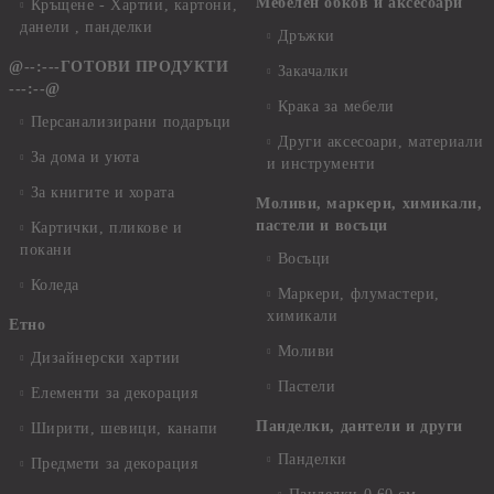
Мебелен обков и аксесоари
Кръщене - Хартии, картони,
данели , панделки
Дръжки
@--:---ГОТОВИ ПРОДУКТИ
Закачалки
---:--@
Крака за мебели
Персанализирани подаръци
Други аксесоари, материали
За дома и уюта
и инструменти
За книгите и хората
Моливи, маркери, химикали,
пастели и восъци
Картички, пликове и
покани
Восъци
Коледа
Маркери, флумастери,
химикали
Етно
Моливи
Дизайнерски хартии
Пастели
Елементи за декорация
Панделки, дантели и други
Ширити, шевици, канапи
Панделки
Предмети за декорация