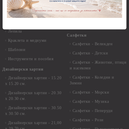
Варак, Шлак метал, Фолио,
Моливи, акварелни
Пантна
комплекти
Лакове и защитни покрития
Свещи
Лепила
Салфетки
Краклета и медиуми
Салфетки - Великден
Шаблони
Салфетки - Детски
Инструменти и пособия
Салфетки - Животни, птици
и насекоми
Дизайнерски хартии
Салфетки - Коледни и
Дизайнерски хартии - 15.20
Зимни
х 15.20 см.
Салфетки - Морски
Дизайнерски хартии - 20.30
х 20.30 см.
Салфетки - Музика
Дизайнерски хартии - 30.50
Салфетки - Пеперуди
х 30.50 см.
Салфетки - Рози
Дизайнерски хартии - 21,00
х 29,70 см