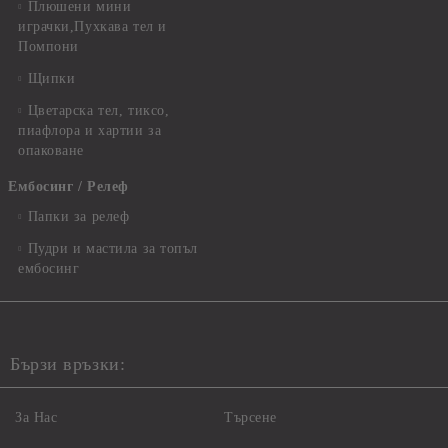
Плюшени мини
играчки,Пухкава тел и
Помпони
Щипки
Цветарска тел, тиксо,
пиафлора и хартии за
опаковане
Ембосинг / Релеф
Папки за релеф
Пудри и мастила за топъл
ембосинг
Бързи връзки:
За Нас
Търсене