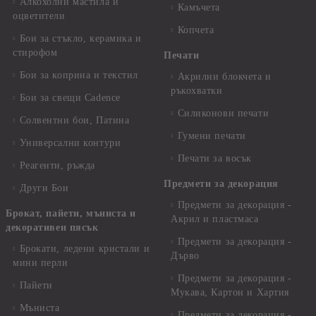
Алкохолни мастила и
Камъчета
оцветители
Копчета
Бои за стъкло, керамика и
стирофом
Печати
Бои за коприна и текстил
Акрилни блокчета и
ръкохватки
Бои за свещи Cadence
Силиконови печати
Солвентни бои, Патина
Гумени печати
Универсални контури
Печати за восък
Реагенти, ръжда
Предмети за декорация
Други Бои
Предмети за декорация -
Брокат, пайети, мъниста и
Акрил и пластмаса
декоративен пясък
Предмети за декорация -
Брокати, ледени кристали и
Дърво
мини перли
Предмети за декорация -
Пайети
Мукава, Картон и Хартия
Мъниста
Предмети за декорация -