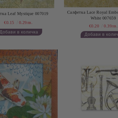
Салфетка Lace Royal Embo
тка Leaf Mystique 007019
White 007659
€0.15
0.29лв.
€0.20
0.39лв.