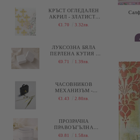
Коледа - Kлонки, елхички, сушени
плодове и шишарки
КРЪСТ ОГЛЕДАЛЕН
Салф
АКРИЛ - ЗЛАТИСТ -
Коледа - Печати
10 БР.
€1.70
3.32лв.
Коледа - Силиконови молдове
Коледа - Шаблони за декупаж и
ЛУКСОЗНА БЯЛА
изрязване
ПЕРЛЕНА КУТИЯ -
5,00 Х 5,00 Х 1,50 СМ
€0.71
1.39лв.
ЧАСОВНИКОВ
МЕХАНИЗЪМ -
ПЛАВЕН ( ДЪЛГА
€1.43
2.80лв.
РЕЗБА ) - ЗЛАТИСТИ
ПРАВИ СТРЕЛКИ
ПРОЗРАЧНА
ПРАВОЪГЪЛНА
АКРИЛНА КУТИЯ С
€0.81
1.58лв.
КАПАК И ОБЛИ