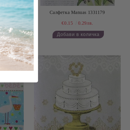
 1331055
Салфетка Manuas 1331179
€0.15
0.29лв.