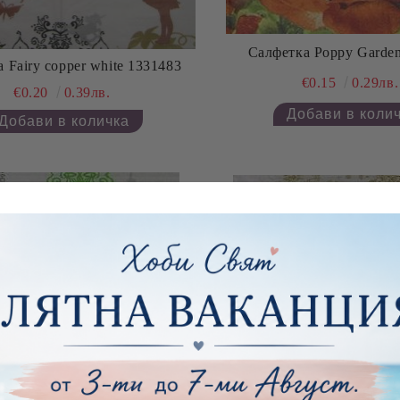
Салфетка Poppy Garde
 Fairy copper white 1331483
€0.15
0.29лв.
€0.20
0.39лв.