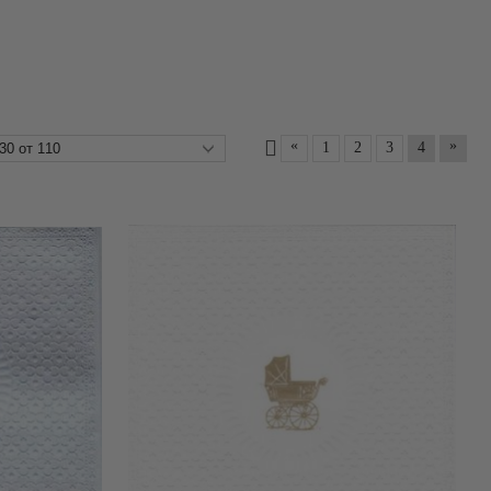
«
»
1
2
3
4