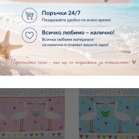
Салфетка Peacock gold
лфетка Cabris 1331177
€0.15
0.29лв.
€0.15
0.29лв.
Последни бройки