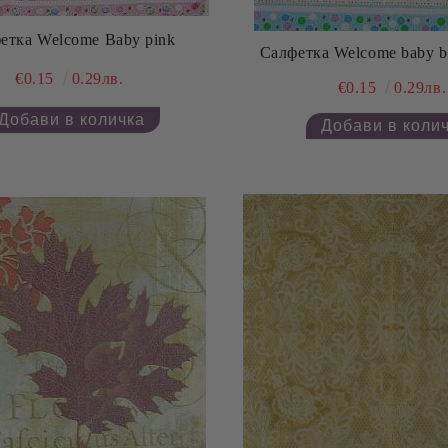
етка Welcome Baby pink
Салфетка Welcome baby b
€0.15
0.29лв.
€0.15
0.29лв.