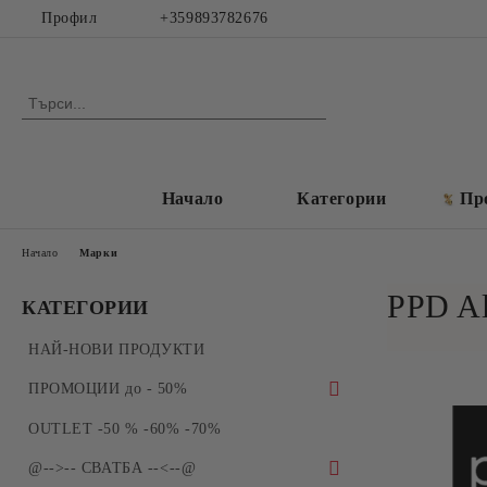
Профил
+359893782676
Начало
Категории
Пр
Начало
Марки
PPD Al
КАТЕГОРИИ
НАЙ-НОВИ ПРОДУКТИ
ПРОМОЦИИ до - 50%
ПРОМОЦИИ - Силиконови молдове и
OUTLET -50 % -60% -70%
форми за отливки
@-->-- СВАТБА --<--@