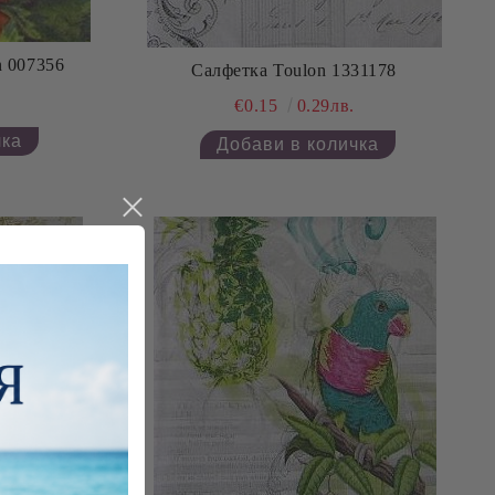
n 007356
Салфетка Toulon 1331178
€0.15
0.29лв.