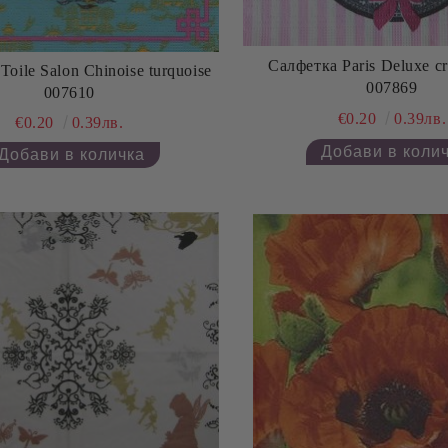
Салфетка Paris Deluxe c
oile Salon Chinoise turquoise
007869
007610
€0.20
0.39лв.
€0.20
0.39лв.