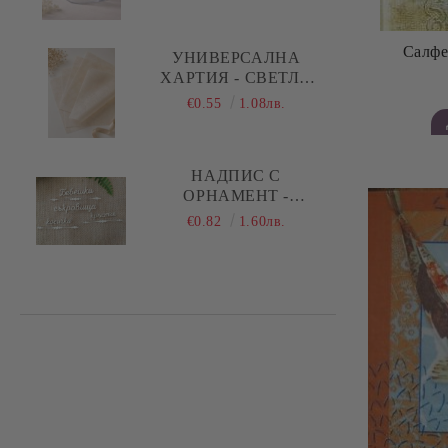
РЪБОВЕ - 1 БР.
Салфе
УНИВЕРСАЛНА
ХАРТИЯ - СВЕТЛО
БЕЖОВО - 29,00 Х
€0.55
1.08лв.
28,50 СМ - 5 ЛИСТА
НАДПИС С
ОРНАМЕНТ -
БЕБЕШКИ
€0.82
1.60лв.
СЪКРОВИЩА,
КОСИЧКА, КРЪСТЧЕ -
1 КОМПЛЕКТА