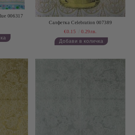
lue 006317
Салфетка Celebration 007389
€0.15
0.29лв.