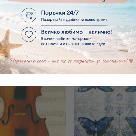
тка Flower Beat 1333258
Салфетка LA FLORA 
€0.20
0.39лв.
€0.20
0.39лв.
-30%