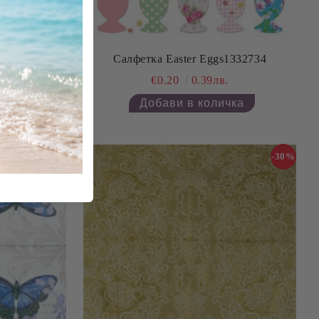
1332840
Салфетка Easter Eggs1332734
€0.20
0.39лв.
-30%
-30%