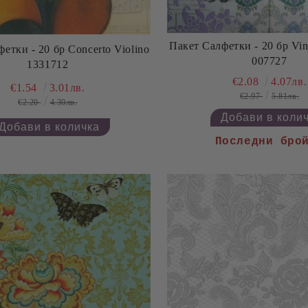
Пакет Салфетки - 20 бр Vin
етки - 20 бр Concerto Violino
007727
1331712
€2.08
4.07лв.
€1.54
3.01лв.
€2.97
5.81лв.
€2.20
4.30лв.
Последни бро