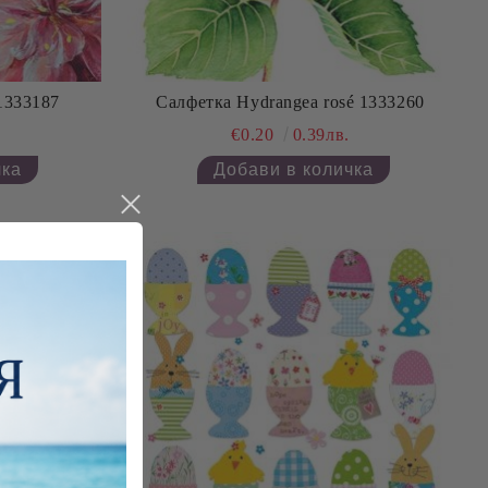
 1333187
Салфетка Hydrangea rosé 1333260
€0.20
0.39лв.