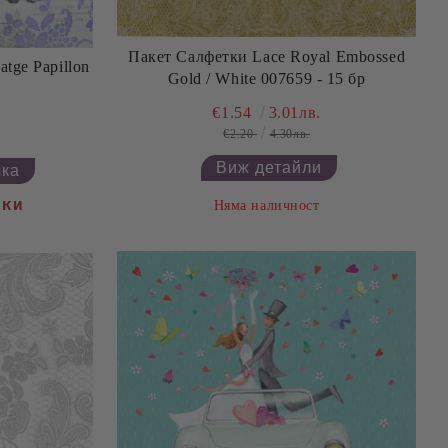
Пакет Салфетки Lace Royal Embossed
atge Papillon
Gold / White 007659 - 15 бр
€1.54
3.01лв.
€2.20
4.30лв.
Виж детайли
йки
Няма наличност