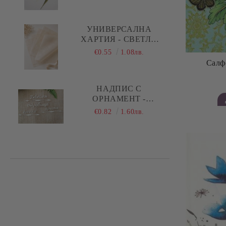
ПРАВИ СТРЕЛКИ
УНИВЕРСАЛНА
ХАРТИЯ - СВЕТЛО
БЕЖОВО - 29,00 Х
€0.55
1.08лв.
28,50 СМ - 5 ЛИСТА
НАДПИС С
ОРНАМЕНТ -
БЕБЕШКИ
€0.82
1.60лв.
СЪКРОВИЩА,
КОСИЧКА, КРЪСТЧЕ -
1 КОМПЛЕКТА