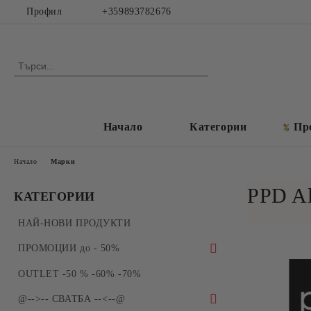
Профил
+359893782676
Начало
Категории
Пр
Начало
Марки
PPD Al
КАТЕГОРИИ
НАЙ-НОВИ ПРОДУКТИ
ПРОМОЦИИ до - 50%
ПРОМОЦИИ - Силиконови молдове и
OUTLET -50 % -60% -70%
форми за отливки
@-->-- СВАТБА --<--@