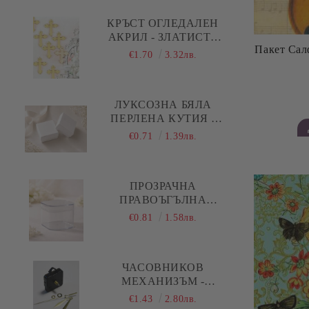
Коледа - Kлонки, елхички, сушени
плодове и шишарки
КРЪСТ ОГЛЕДАЛЕН
АКРИЛ - ЗЛАТИСТ -
Коледа - Печати
Пакет Салф
10 БР.
€1.70
3.32лв.
Коледа - Силиконови молдове
Коледа - Шаблони за декупаж и
ЛУКСОЗНА БЯЛА
изрязване
ПЕРЛЕНА КУТИЯ -
5,00 Х 5,00 Х 1,50 СМ
€0.71
1.39лв.
ПРОЗРАЧНА
ПРАВОЪГЪЛНА
АКРИЛНА КУТИЯ С
€0.81
1.58лв.
КАПАК И ОБЛИ
РЪБОВЕ - 1 БР.
ЧАСОВНИКОВ
МЕХАНИЗЪМ -
ПЛАВЕН ( ДЪЛГА
€1.43
2.80лв.
РЕЗБА ) - ЗЛАТИСТИ