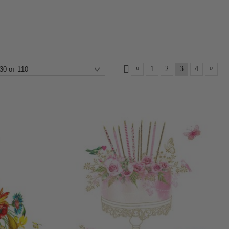
«
»
1
2
3
4