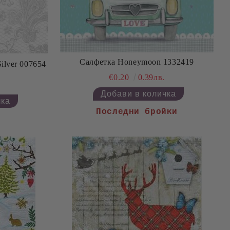
Салфетка Honeymoon 1332419
arl Silver 007654
€0.20
0.39лв.
Последни бройки