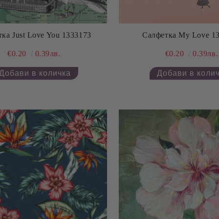
ка Just Love You 1333173
Салфетка My Love 1
€0.20
0.39лв.
€0.20
0.39лв.