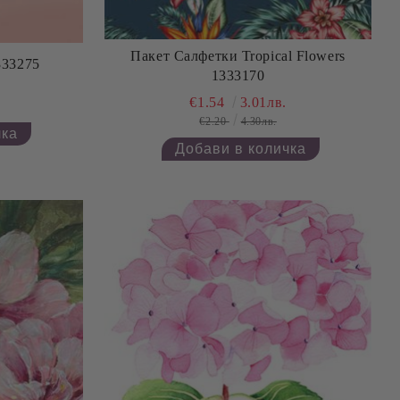
Пакет Салфетки Tropical Flowers
333275
1333170
€1.54
3.01лв.
€2.20
4.30лв.