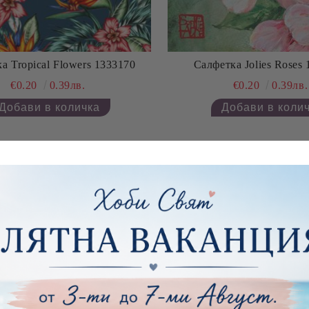
а Tropical Flowers 1333170
Салфетка Jolies Roses
€0.20
0.39лв.
€0.20
0.39лв.