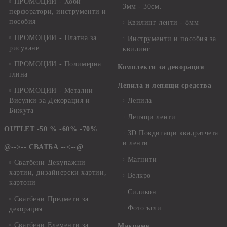
ПРОМОЦИИ - Хоби
3мм - 30см.
перфоратори, инструменти и
пособия
Квилинг ленти - 8мм
ПРОМОЦИИ - Платна за
Инструменти и пособия за
рисуване
квилинг
ПРОМОЦИИ - Полимерна
Комплекти за декорация
глина
Лепила и лепящи средства
ПРОМОЦИИ - Метални
Висулки за Декорация и
Лепила
Бижута
Лепящи ленти
OUTLET -50 % -60% -70%
3D Повдигащи квадратчета
и ленти
@-->-- СВАТБА --<--@
Магнити
Сватбени Декупажни
хартии, дизайнерски хартии,
Велкро
картони
Силикон
Сватбени Предмети за
Фото ъгли
декорация
Сватбени Елементи за
Макраме