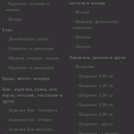
пастели и восъци
Картички, пликове и
покани
Восъци
Коледа
Маркери, флумастери,
химикали
Етно
Моливи
Дизайнерски хартии
Пастели
Елементи за декорация
Панделки, дантели и други
Ширити, шевици, канапи
Панделки
Предмети за декорация
Панделки 0,60 см
Брадс, айлетс, холдери
Панделки 1,00 см
Бои - акрилни, гланц, мат,
перла, металик, текстилни и
Панделки 2,00 см
други
Панделки 3,00 см
Акрилни бои - Stamperia
Панделки 4,00 см
Акрилни бои - Pentart
Панделки - други
Акрилни бои металик -
Панделки - с надпис