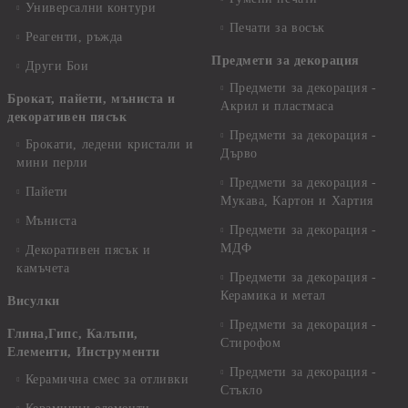
Универсални контури
Печати за восък
Реагенти, ръжда
Предмети за декорация
Други Бои
Предмети за декорация -
Брокат, пайети, мъниста и
Акрил и пластмаса
декоративен пясък
Предмети за декорация -
Брокати, ледени кристали и
Дърво
мини перли
Предмети за декорация -
Пайети
Мукава, Картон и Хартия
Мъниста
Предмети за декорация -
МДФ
Декоративен пясък и
камъчета
Предмети за декорация -
Керамика и метал
Висулки
Предмети за декорация -
Глина,Гипс, Калъпи,
Стирофом
Елементи, Инструменти
Предмети за декорация -
Керамична смес за отливки
Стъкло