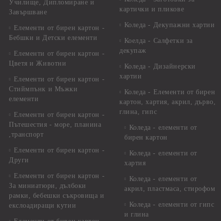
Училище, Дипломиране и
картички и пликове
Завършване
Коледа - Декупажни хартии
Елементи от бирен картон -
Бебшки и Детски елементи
Коелда - Салфетки за
декупаж
Елементи от бирен картон -
Цветя и Животни
Коледа - Дизайнерски
хартии
Елементи от бирен картон -
Стиймпънк и Мъжки
Коледа - Eлементи от бирен
елементи
картон, хартия, акрил, дърво,
глина, гипс
Елементи от бирен картон -
Пътешестия - море, планина
Коледа - елементи от
,транспорт
бирен картон
Елементи от бирен картон -
Коледа - елементи от
Други
хартия
Елементи от бирен картон -
Коледа - елементи от
За миниатюри, дълбоки
акрил, пластмаса, стирофом
рамки, бебешки съкровища и
Коледа - елементи от гипс
екслоадиращи кутии
и глина