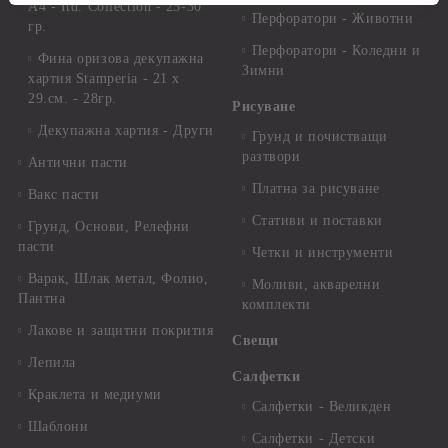
А4 - Itd. Collection - 25-30
Перфоратори - Животни
гр.
Перфоратори - Коледни и
Фина оризова декупажна
Зимни
хартия Stamperia - 21 х
29.см. - 28гр.
Рисуване
Декупажна хартия - Други
Грунд и почистващи
разтвори
Антични пасти
Платна за рисуване
Вакс пасти
Стативи и поставки
Грунд, Основи, Релефни
пасти
Четки и инструменти
Варак, Шлак метал, Фолио,
Моливи, акварелни
Пантна
комплекти
Лакове и защитни покрития
Свещи
Лепила
Салфетки
Краклета и медиуми
Салфетки - Великден
Шаблони
Салфетки - Детски