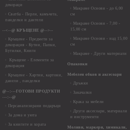
декораци
Макраме Основи - до 6,00
Сватба - Перли, камъчета,
см
панделки и дантели
Макраме Основи - 7,00 -
15,00 см
--<--@ КРЪЩЕНЕ @-->--
Макраме Основи - над 15,00
Кръщене - Предмети за
см
декорация - Кутии, Папки,
Бутилки, Книги
Макраме - Други материали
Кръщене - Елементи за
Опаковки
декорация
Мебелен обков и аксесоари
Кръщене - Хартии, картони,
данели , панделки
Дръжки
@--:---ГОТОВИ ПРОДУКТИ
Закачалки
---:--@
Крака за мебели
Персанализирани подаръци
Други аксесоари, материали
За дома и уюта
и инструменти
За книгите и хората
Моливи, маркери, химикали,