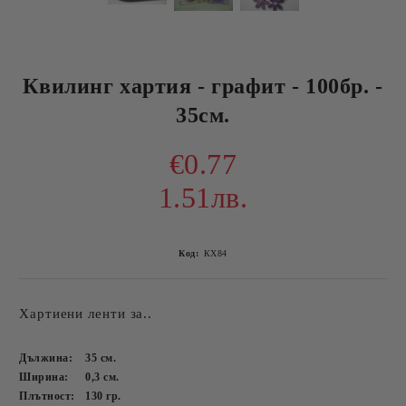
Квилинг хартия - графит - 100бр. -
35см.
€0.77
1.51лв.
Код:
КХ84
Хартиени ленти за..
Дължина:
35
см.
Ширина:
0,3
см.
Плътност:
130
гр.