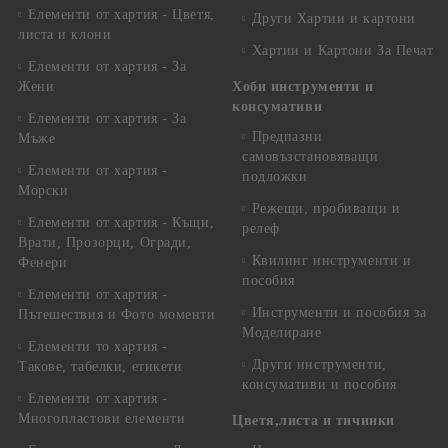
Елементи от хартия - Цветя,
Други Хартии и картони
листа и клони
Хартии и Картони За Печат
Елементи от хартия - За
Жени
Хоби инструменти и
консумативи
Елементи от хартия - За
Предпазни
Мъже
самовъзстановяващи
Елементи от хартия -
подложки
Морски
Режещи, пробиващи и
Елементи от хартия - Къщи,
релеф
Врати, Прозорци, Огради,
Квилинг инструменти и
Фенери
пособия
Елементи от хартия -
Инструменти и пособия за
Пътешествия и Фото моменти
Моделиране
Елементи то хартия -
Други инструменти,
Такове, табелки, етикети
консумативи и пособия
Елементи от хартия -
Многопластови елементи
Цветя,листа и тичинки