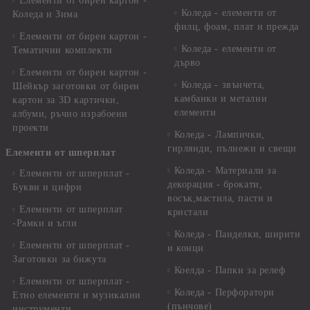
Елементи от бирен картон -
Коледа - елементи от
Коледа и Зима
филц, фоам, плат и прежда
Елементи от бирен картон -
Коледа - елементи от
Тематични комплекти
дърво
Елементи от бирен картон -
Коледа - звънчета,
Шейкър заготовки от бирен
камбанки и метални
картон за 3D картички,
елементи
албуми, ръчно израбоени
проекти
Коледа - Лампички,
гирлянди, пълнежи и свещи
Елементи от шперплат
Коледа - Материали за
Елементи от шперплат -
декорация - брокати,
Букви и цифри
восък,мастила, пасти и
Елементи от шперплат
кристали
-Рамки и ъгли
Коледа - Панделки, ширити
Елементи от шперплат -
и конци
Заготовки за бижута
Коелда - Папки за релеф
Елементи от шперплат -
Коледа - Перфоратори
Етно елементи и музикални
(пънчове)
инструменти