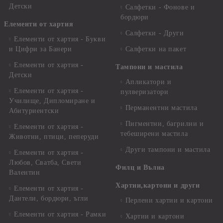
Детски
Салфетки - Фонове и
бордюри
Елементи от хартия
Салфетки - Други
Елементи от хартия - Букви
и Цифри за Банери
Салфетки на пакет
Елементи от хартия -
Тампони и мастила
Детски
Апликатори и
Елементи от хартия -
пулверизатори
Училище, Дипломиране и
Перманентни мастила
Абитуриентски
Пигментни, багрилни и
Елементи от хартия -
тебеширени мастила
Животни, птици, пеперуди
Други тампони и мастила
Елементи от хартия -
Любов, Сватба, Свети
Филц и Вълна
Валентин
Хартии,картони и други
Елементи от хартия -
Дантели, бордюри, ъгли
Перлени хартии и картони
Елементи от хартия - Рамки
Хартии и картони