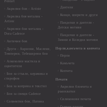
Pentart
Дантели
Акрилни бои - Artiste
Конци, ширити и други
Акрилна боя металик -
Artiste
Панделки и дантели -
Детски мотиви
Акрилни бои металик -
Dora Cadence
Панделки и дантели -
Зимни и Коледни мотиви
Антични бои
Перли,камъчета и копчета
Други - Акрилни, Маслени,
Темперни, Тебеширени бои
Перли
Алкохолни мастила и
Камъчета
оцветители
Копчета
Бои за стъкло, керамика и
стирофом
Печати
Бои за коприна и текстил
Акрилни блокчета и
ръкохватки
Бои за свещи Cadence
Силиконови печати
Солвентни бои, Патина
Гумени печати