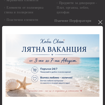
Керамични елементи
Предмети за декорация -
Елементи от полимерна
Плат, органза, зебло,
глина и полирезин
целофан
Пластични елементи
Пънчове Перфоратори
Инструменти за моделиране
Перфоратори до 2,50 см
Молдове и шаблони
Перфоратори 2,50 см
Глина
Перфоратори над 2,50 см
Самосъхнеща глина
Бордюрни пънчове
Полимерна Глина
Ъглови перфоратори
Перфоратори Основни
Приложни техники и
Фигури - кръгове, овали
Декупаж
Декупажна хартия
Перфоратори - Сърца и
звезди
Оризова декупажна
хартия А4 - Alchemy of Art -
Перфоратори - Цветя, листа
25-30 гр.
и клонки
Оризова декупажна хартия
Перфоратори - Детски