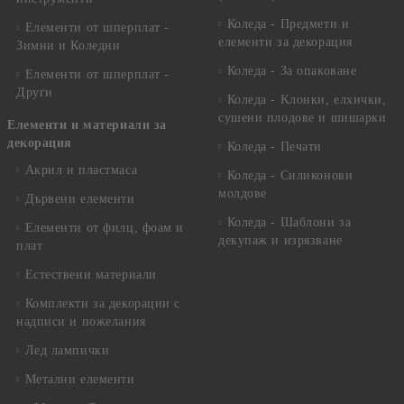
Коледа - Предмети и
Елементи от шперплат -
елементи за декорация
Зимни и Коледни
Коледа - За опаковане
Елементи от шперплат -
Други
Коледа - Kлонки, елхички,
сушени плодове и шишарки
Елементи и материали за
декорация
Коледа - Печати
Акрил и пластмаса
Коледа - Силиконови
молдове
Дървени елементи
Коледа - Шаблони за
Елементи от филц, фоам и
декупаж и изрязване
плат
Естествени материали
Комплекти за декорации с
надписи и пожелания
Лед лампички
Метални елементи