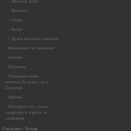
Метални Ъгли
Магнити
Обков
Халки
Други метални елементи
Механизми за часовник
Очички
Пълнежи
Плюшени мини
играчки,Пухкава тел и
Помпони
Щипки
Цветарска тел, тиксо,
пиафлора и хартии за
опаковане
Ембосинг / Релеф