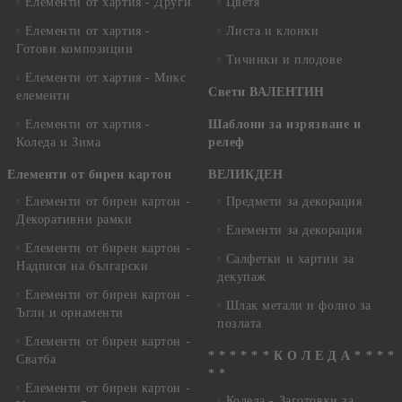
Елементи от хартия - Други
Цветя
Елементи от хартия -
Листа и клонки
Готови композиции
Тичинки и плодове
Елементи от хартия - Микс
Свети ВАЛЕНТИН
елементи
Елементи от хартия -
Шаблони за изрязване и
Коледа и Зима
релеф
Елементи от бирен картон
ВЕЛИКДЕН
Елементи от бирен картон -
Предмети за декорация
Декоративни рамки
Елементи за декорация
Елементи от бирен картон -
Салфетки и хартии за
Надписи на български
декупаж
Елементи от бирен картон -
Шлак метали и фолио за
Ъгли и орнаменти
позлата
Елементи от бирен картон -
* * * * * * К О Л Е Д А * * * *
Сватба
* *
Елементи от бирен картон -
Коледа - Заготовки за