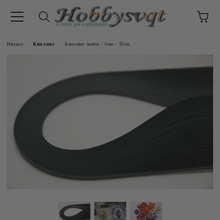
Начало
Квилинг
Квилинг ленти - 3мм - 35см.