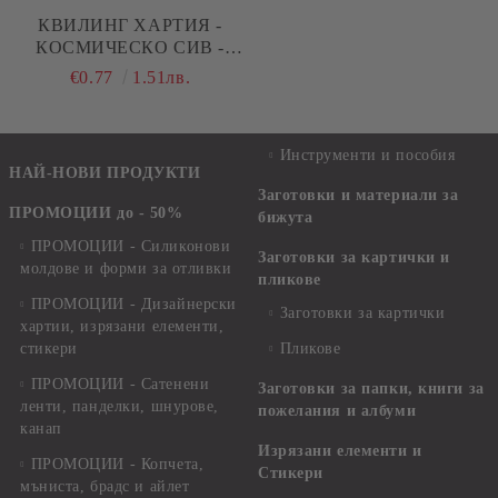
КВИЛИНГ ХАРТИЯ -
КОСМИЧЕСКО СИВ -
100БР. - 35СМ.
€0.77
1.51лв.
Инструменти и пособия
НАЙ-НОВИ ПРОДУКТИ
Заготовки и материали за
ПРОМОЦИИ до - 50%
бижута
ПРОМОЦИИ - Силиконови
Заготовки за картички и
молдове и форми за отливки
пликове
ПРОМОЦИИ - Дизайнерски
Заготовки за картички
хартии, изрязани елементи,
стикери
Пликове
ПРОМОЦИИ - Сатенени
Заготовки за папки, книги за
ленти, панделки, шнурове,
пожелания и албуми
канап
Изрязани елементи и
ПРОМОЦИИ - Копчета,
Стикери
мъниста, брадс и айлет