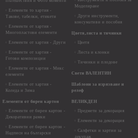
Пътешествия и Фото моменти
Моделиране
Елементи то хартия -
Други инструменти,
Такове, табелки, етикети
консумативи и пособия
Елементи от хартия -
Многопластови елементи
Цветя,листа и тичинки
Елементи от хартия - Други
Цветя
Елементи от хартия -
Листа и клонки
Готови композиции
Тичинки и плодове
Елементи от хартия - Микс
Свети ВАЛЕНТИН
елементи
Елементи от хартия -
Шаблони за изрязване и
Коледа и Зима
релеф
Елементи от бирен картон
ВЕЛИКДЕН
Елементи от бирен картон -
Предмети за декорация
Декоративни рамки
Елементи за декорация
Елементи от бирен картон -
Салфетки и хартии за
Надписи на български
декупаж