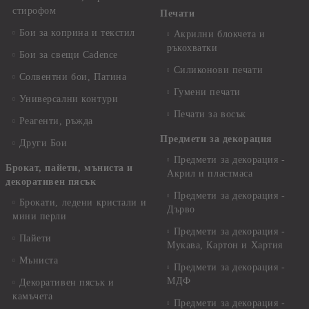
стирофом
Печати
Бои за коприна и текстил
Акрилни блокчета и
ръкохватки
Бои за свещи Cadence
Силиконови печати
Солвентни бои, Патина
Гумени печати
Универсални контури
Печати за восък
Реагенти, ръжда
Предмети за декорация
Други Бои
Предмети за декорация -
Брокат, пайети, мъниста и
Акрил и пластмаса
декоративен пясък
Предмети за декорация -
Брокати, ледени кристали и
Дърво
мини перли
Предмети за декорация -
Пайети
Мукава, Картон и Хартия
Мъниста
Предмети за декорация -
МДФ
Декоративен пясък и
камъчета
Предмети за декорация -