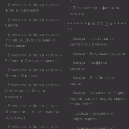
Елементи от бирен картон -
Шлак метали и фолио за
Ъгли и орнаменти
позлата
Елементи от бирен картон -
* * * * * * К О Л Е Д А * * * *
Сватба
* *
Елементи от бирен картон -
Коледа - Заготовки за
Училище, Дипломиране и
картички и пликове
Завършване
Коледа - Декупажни хартии
Елементи от бирен картон -
Бебшки и Детски елементи
Коелда - Салфетки за
декупаж
Елементи от бирен картон -
Цветя и Животни
Коледа - Дизайнерски
хартии
Елементи от бирен картон -
Стиймпънк и Мъжки
Коледа - Eлементи от бирен
елементи
картон, хартия, акрил, дърво,
глина, гипс
Елементи от бирен картон -
Пътешестия - море, планина
Коледа - елементи от
,транспорт
бирен картон
Елементи от бирен картон -
Коледа - елементи от