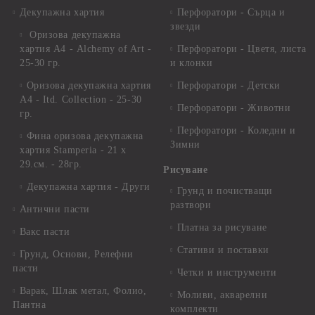
Декупажна хартия
Перфоратори - Сърца и
звезди
Оризова декупажна
хартия А4 - Alchemy of Art -
Перфоратори - Цветя, листа
25-30 гр.
и клонки
Оризова декупажна хартия
Перфоратори - Детски
А4 - Itd. Collection - 25-30
Перфоратори - Животни
гр.
Перфоратори - Коледни и
Фина оризова декупажна
Зимни
хартия Stamperia - 21 х
29.см. - 28гр.
Рисуване
Декупажна хартия - Други
Грунд и почистващи
разтвори
Антични пасти
Платна за рисуване
Вакс пасти
Стативи и поставки
Грунд, Основи, Релефни
пасти
Четки и инструменти
Варак, Шлак метал, Фолио,
Моливи, акварелни
Пантна
комплекти