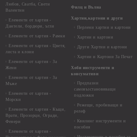
Любов, Сватба, Свети
Филц и Вълна
Валентин
Хартии,картони и други
Елементи от хартия -
Дантели, бордюри, ъгли
Перлени хартии и картони
Елементи от хартия - Рамки
Хартии и картони
Елементи от хартия - Цветя,
Други Хартии и картони
листа и клони
Хартии и Картони За Печат
Елементи от хартия - За
Жени
Хоби инструменти и
консумативи
Елементи от хартия - За
Предпазни
Мъже
самовъзстановяващи
Елементи от хартия -
подложки
Морски
Режещи, пробиващи и
Елементи от хартия - Къщи,
релеф
Врати, Прозорци, Огради,
Квилинг инструменти и
Фенери
пособия
Елементи от хартия -
Инструменти и пособия за