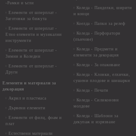
-Рамки и ъгли
Коледа - Панделки, ширити
Елементи от шперплат -
и конци
Заготовки за бижута
Коелда - Папки за релеф
Елементи от шперплат -
Коледа - Перфоратори
Етно елементи и музикални
(пънчове)
инструменти
Коледа - Предмети и
Елементи от шперплат -
елементи за декорация
Зимни и Коледни
Коледа - За опаковане
Елементи от шперплат -
Други
Коледа - Kлонки, елхички,
сушени плодове и шишарки
Елементи и материали за
декорация
Коледа - Печати
Акрил и пластмаса
Коледа - Силиконови
молдове
Дървени елементи
Коледа - Шаблони за
Елементи от филц, фоам и
декупаж и изрязване
плат
Естествени материали