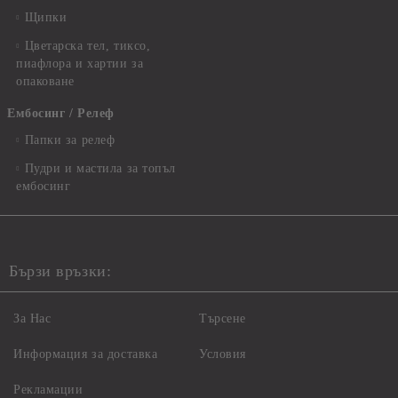
Щипки
Цветарска тел, тиксо,
пиафлора и хартии за
опаковане
Ембосинг / Релеф
Папки за релеф
Пудри и мастила за топъл
ембосинг
Бързи връзки:
За Нас
Търсене
Информация за доставка
Условия
Рекламации