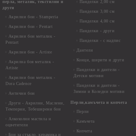
перла, металик, текстилни и
Панделки 2,00 см
други
Панделки 3,00 см
Акрилни бои - Stamperia
Панделки 4,00 см
Акрилни бои - Pentart
Панделки - други
Акрилни бои металик -
Панделки - с надпис
Pentart
Дантели
Акрилни бои - Artiste
Конци, ширити и други
Акрилна боя металик -
Artiste
Панделки и дантели -
Детски мотиви
Акрилни бои металик -
Dora Cadence
Панделки и дантели -
Зимни и Коледни мотиви
Антични бои
Перли,камъчета и копчета
Други - Акрилни, Маслени,
Темперни, Тебеширени бои
Перли
Алкохолни мастила и
Камъчета
оцветители
Копчета
Бои за стъкло, керамика и