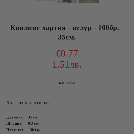
Квилинг хартия - велур - 100бр. -
35см.
€0.77
1.51лв.
Код:
КХ08
Хартиени ленти за..
Дължина:
35
см.
Ширина:
0,3
см.
Плътност:
130
гр.