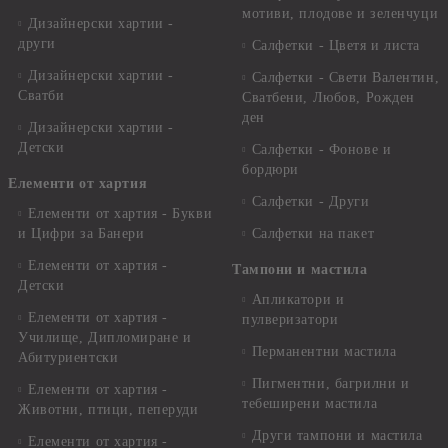
мотиви, плодове и зеленчуци
Дизайнерски хартии -
други
Салфетки - Цветя и листа
Дизайнерски хартии -
Салфетки - Свети Валентин,
Сватби
Сватбени, Любов, Рожден
ден
Дизайнерски хартии -
Детски
Салфетки - Фонове и
бордюри
Елементи от хартия
Салфетки - Други
Елементи от хартия - Букви
и Цифри за Банери
Салфетки на пакет
Елементи от хартия -
Тампони и мастила
Детски
Апликатори и
Елементи от хартия -
пулверизатори
Училище, Дипломиране и
Перманентни мастила
Абитуриентски
Пигментни, багрилни и
Елементи от хартия -
тебеширени мастила
Животни, птици, пеперуди
Други тампони и мастила
Елементи от хартия -