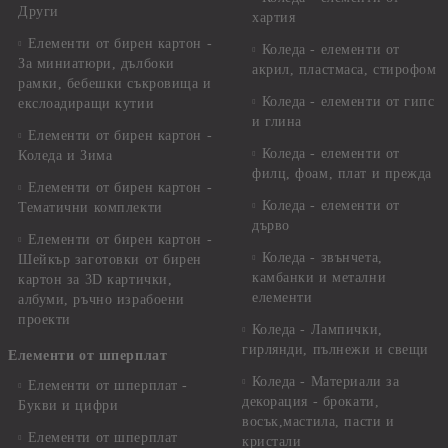
Други
хартия
Елементи от бирен картон -
Коледа - елементи от
За миниатюри, дълбоки
акрил, пластмаса, стирофом
рамки, бебешки съкровища и
Коледа - елементи от гипс
екслоадиращи кутии
и глина
Елементи от бирен картон -
Коледа - елементи от
Коледа и Зима
филц, фоам, плат и прежда
Елементи от бирен картон -
Коледа - елементи от
Тематични комплекти
дърво
Елементи от бирен картон -
Коледа - звънчета,
Шейкър заготовки от бирен
камбанки и метални
картон за 3D картички,
елементи
албуми, ръчно израбоени
проекти
Коледа - Лампички,
гирлянди, пълнежи и свещи
Елементи от шперплат
Коледа - Материали за
Елементи от шперплат -
декорация - брокати,
Букви и цифри
восък,мастила, пасти и
Елементи от шперплат
кристали