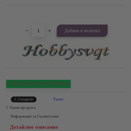
Добави в желани
ПРОИЗВЕДЕНО В БЪЛГАРИЯ
Tweet
Сподели
Оцени продукта
Информация за Съответствие
Детайлно описание