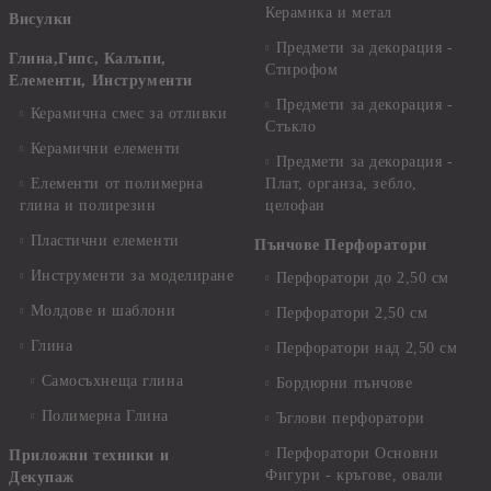
Керамика и метал
Висулки
Предмети за декорация -
Глина,Гипс, Калъпи,
Стирофом
Елементи, Инструменти
Предмети за декорация -
Керамична смес за отливки
Стъкло
Керамични елементи
Предмети за декорация -
Елементи от полимерна
Плат, органза, зебло,
глина и полирезин
целофан
Пластични елементи
Пънчове Перфоратори
Инструменти за моделиране
Перфоратори до 2,50 см
Молдове и шаблони
Перфоратори 2,50 см
Глина
Перфоратори над 2,50 см
Самосъхнеща глина
Бордюрни пънчове
Полимерна Глина
Ъглови перфоратори
Перфоратори Основни
Приложни техники и
Фигури - кръгове, овали
Декупаж