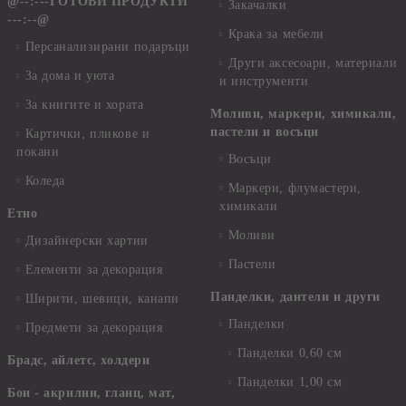
@--:---ГОТОВИ ПРОДУКТИ
Закачалки
---:--@
Крака за мебели
Персанализирани подаръци
Други аксесоари, материали
За дома и уюта
и инструменти
За книгите и хората
Моливи, маркери, химикали,
пастели и восъци
Картички, пликове и
покани
Восъци
Коледа
Маркери, флумастери,
химикали
Етно
Моливи
Дизайнерски хартии
Пастели
Елементи за декорация
Панделки, дантели и други
Ширити, шевици, канапи
Панделки
Предмети за декорация
Панделки 0,60 см
Брадс, айлетс, холдери
Панделки 1,00 см
Бои - акрилни, гланц, мат,