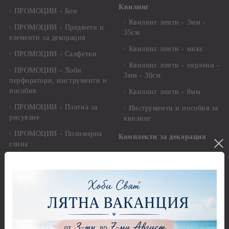
Квилинг
ПРОМОЦИИ - Бои
Квилинг ленти - 3мм -
ПРОМОЦИИ - Предмети и
35см.
елементи за декорация
Квилинг ленти - микс
ПРОМОЦИИ - Салфетки
Квилинг ленти - перлени -
ПРОМОЦИИ - Хоби
3мм - 30см.
перфоратори, инструменти и
пособия
Квилинг ленти - 8мм
ПРОМОЦИИ - Платна за
Инструменти и пособия за
рисуване
квилинг
ПРОМОЦИИ - Полимерна
Комплекти за декорация
глина
Лепила и лепящи средства
ПРОМОЦИИ - Метални
Висулки за Декорация и
Лепила
Бижута
Лепящи ленти
OUTLET -50 % -60% -70%
3D Повдигащи квадратчета
и ленти
@-->-- СВАТБА --<--@