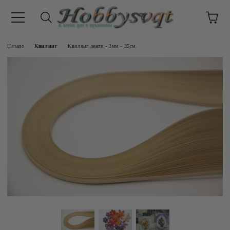
Начало
Квилинг
Квилинг ленти - 3мм - 35см.