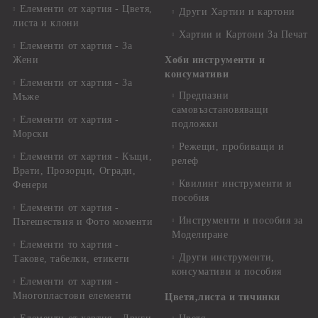
Елементи от хартия - Цветя,
Други Хартии и картони
листа и клони
Хартии и Картони За Печат
Елементи от хартия - За
Жени
Хоби инструменти и
консумативи
Елементи от хартия - За
Предпазни
Мъже
самовъзстановяващи
Елементи от хартия -
подложки
Морски
Режещи, пробиващи и
Елементи от хартия - Къщи,
релеф
Врати, Прозорци, Огради,
Квилинг инструменти и
Фенери
пособия
Елементи от хартия -
Инструменти и пособия за
Пътешествия и Фото моменти
Моделиране
Елементи то хартия -
Други инструменти,
Такове, табелки, етикети
консумативи и пособия
Елементи от хартия -
Многопластови елементи
Цветя,листа и тичинки