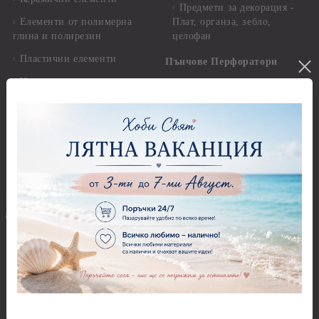
Предмети за декорация -
Елементи от полимерна
Плат, органза, зебло,
глина и полирезин
целофан
Пластични елементи
Пънчове Перфоратори
Инструменти за моделиране
Перфоратори до 2,50 см
Молдове и шаблони
Перфоратори 2,50 см
Глина
Перфоратори над 2,50 см
Самосъхнеща глина
Бордюрни пънчове
Полимерна Глина
Ъглови перфоратори
Перфоратори Основни
Приложни техники и
Фигури - кръгове, овали
Декупаж
Декупажна хартия
Перфоратори - Сърца и
звезди
Оризова декупажна
хартия А4 - Alchemy of Art -
Перфоратори - Цветя, листа
25-30 гр.
и клонки
Оризова декупажна хартия
Перфоратори - Детски