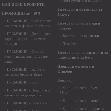
Инструменти и пособия
НАЙ-НОВИ ПРОДУКТИ
Заготовки и материали за
ПРОМОЦИИ до - 50%
бижута
ПРОМОЦИИ - Силиконови
Заготовки за картички и
молдове и форми за отливки
пликове
ПРОМОЦИИ - Дизайнерски
Заготовки за картички
хартии, изрязани елементи,
стикери
Пликове
ПРОМОЦИИ - Сатенени
Заготовки за папки, книги за
ленти, панделки, шнурове,
пожелания и албуми
канап
Изрязани елементи и
ПРОМОЦИИ - Копчета,
Стикери
мъниста, брадс и айлет
Квилинг
ПРОМОЦИИ - Бои
Квилинг ленти - 3мм -
ПРОМОЦИИ - Предмети и
35см.
елементи за декорация
Квилинг ленти - микс
ПРОМОЦИИ - Салфетки
Квилинг ленти - перлени -