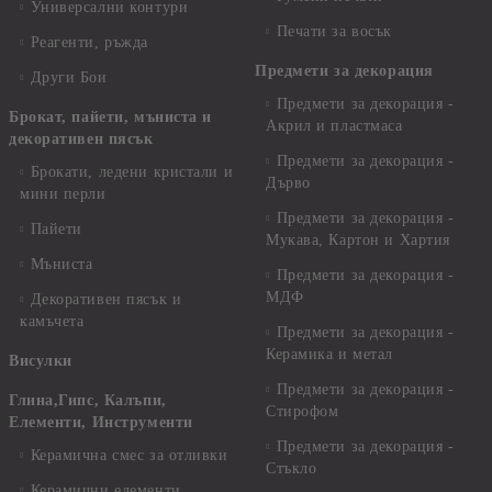
Универсални контури
Печати за восък
Реагенти, ръжда
Предмети за декорация
Други Бои
Предмети за декорация -
Брокат, пайети, мъниста и
Акрил и пластмаса
декоративен пясък
Предмети за декорация -
Брокати, ледени кристали и
Дърво
мини перли
Предмети за декорация -
Пайети
Мукава, Картон и Хартия
Мъниста
Предмети за декорация -
МДФ
Декоративен пясък и
камъчета
Предмети за декорация -
Керамика и метал
Висулки
Предмети за декорация -
Глина,Гипс, Калъпи,
Стирофом
Елементи, Инструменти
Предмети за декорация -
Керамична смес за отливки
Стъкло
Керамични елементи