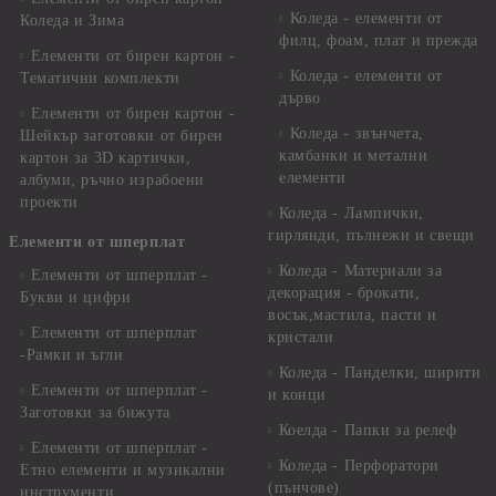
Коледа - елементи от
Коледа и Зима
филц, фоам, плат и прежда
Елементи от бирен картон -
Коледа - елементи от
Тематични комплекти
дърво
Елементи от бирен картон -
Коледа - звънчета,
Шейкър заготовки от бирен
камбанки и метални
картон за 3D картички,
елементи
албуми, ръчно израбоени
проекти
Коледа - Лампички,
гирлянди, пълнежи и свещи
Елементи от шперплат
Коледа - Материали за
Елементи от шперплат -
декорация - брокати,
Букви и цифри
восък,мастила, пасти и
Елементи от шперплат
кристали
-Рамки и ъгли
Коледа - Панделки, ширити
Елементи от шперплат -
и конци
Заготовки за бижута
Коелда - Папки за релеф
Елементи от шперплат -
Коледа - Перфоратори
Етно елементи и музикални
(пънчове)
инструменти