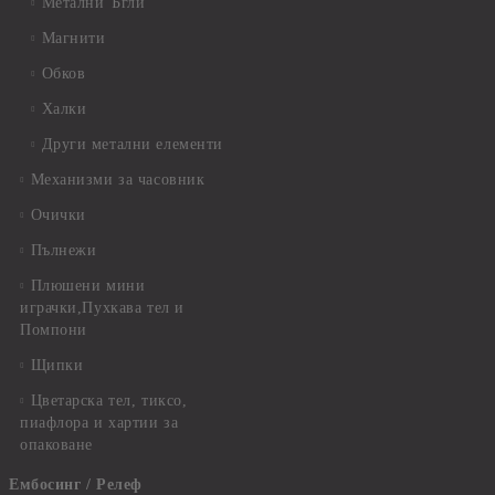
Метални Ъгли
Магнити
Обков
Халки
Други метални елементи
Механизми за часовник
Очички
Пълнежи
Плюшени мини
играчки,Пухкава тел и
Помпони
Щипки
Цветарска тел, тиксо,
пиафлора и хартии за
опаковане
Ембосинг / Релеф