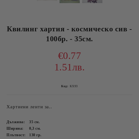
Квилинг хартия - космическо сив -
100бр. - 35см.
€0.77
1.51лв.
Код:
КХ93
Хартиени ленти за..
Дължина:
35
см.
Ширина:
0,3
см.
Плътност:
130
гр.