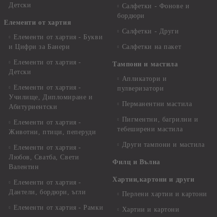
Детски
Салфетки - Фонове и
бордюри
Елементи от хартия
Салфетки - Други
Елементи от хартия - Букви
и Цифри за Банери
Салфетки на пакет
Елементи от хартия -
Тампони и мастила
Детски
Апликатори и
Елементи от хартия -
пулверизатори
Училище, Дипломиране и
Перманентни мастила
Абитуриентски
Пигментни, багрилни и
Елементи от хартия -
тебеширени мастила
Животни, птици, пеперуди
Други тампони и мастила
Елементи от хартия -
Любов, Сватба, Свети
Филц и Вълна
Валентин
Хартии,картони и други
Елементи от хартия -
Дантели, бордюри, ъгли
Перлени хартии и картони
Елементи от хартия - Рамки
Хартии и картони