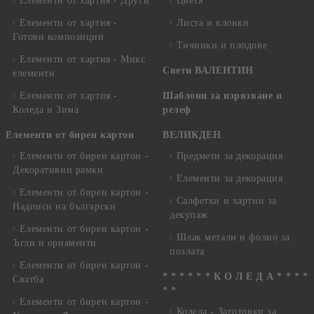
Елементи от хартия - Други
Цветя
Елементи от хартия -
Листа и клонки
Готови композиции
Тичинки и плодове
Елементи от хартия - Микс
Свети ВАЛЕНТИН
елементи
Елементи от хартия -
Шаблони за изрязване и
Коледа и Зима
релеф
Елементи от бирен картон
ВЕЛИКДЕН
Елементи от бирен картон -
Предмети за декорация
Декоративни рамки
Елементи за декорация
Елементи от бирен картон -
Салфетки и хартии за
Надписи на български
декупаж
Елементи от бирен картон -
Шлак метали и фолио за
Ъгли и орнаменти
позлата
Елементи от бирен картон -
* * * * * * К О Л Е Д А * * * *
Сватба
* *
Елементи от бирен картон -
Коледа - Заготовки за