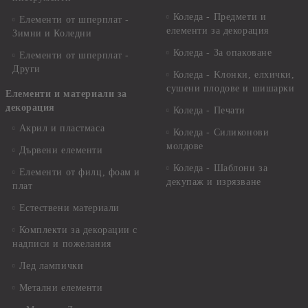
Коледа - Предмети и
Елементи от шперплат -
елементи за декорация
Зимни и Коледни
Коледа - За опаковане
Елементи от шперплат -
Други
Коледа - Kлонки, елхички,
сушени плодове и шишарки
Елементи и материали за
декорация
Коледа - Печати
Акрил и пластмаса
Коледа - Силиконови
молдове
Дървени елементи
Коледа - Шаблони за
Елементи от филц, фоам и
декупаж и изрязване
плат
Естествени материали
Комплекти за декорации с
надписи и пожелания
Лед лампички
Метални елементи