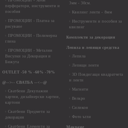
ПРОМОЦИИ - Хоби
3мм - 30см.
перфоратори, инструменти и
пособия
Квилинг ленти - 8мм
ПРОМОЦИИ - Платна за
Инструменти и пособия за
рисуване
квилинг
ПРОМОЦИИ - Полимерна
Комплекти за декорация
глина
Лепила и лепящи средства
ПРОМОЦИИ - Метални
Висулки за Декорация и
Лепила
Бижута
Лепящи ленти
OUTLET -50 % -60% -70%
3D Повдигащи квадратчета
и ленти
@-->-- СВАТБА --<--@
Магнити
Сватбени Декупажни
хартии, дизайнерски хартии,
Велкро
картони
Силикон
Сватбени Предмети за
Фото ъгли
декорация
Сватбени Елементи за
Макраме