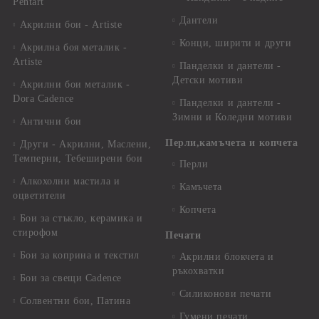
Pentart
Дантели
Акрилни бои - Artiste
Конци, ширити и други
Акрилна боя металик -
Artiste
Панделки и дантели -
Детски мотиви
Акрилни бои металик -
Dora Cadence
Панделки и дантели -
Зимни и Коледни мотиви
Антични бои
Перли,камъчета и копчета
Други - Акрилни, Маслени,
Темперни, Тебеширени бои
Перли
Алкохолни мастила и
Камъчета
оцветители
Копчета
Бои за стъкло, керамика и
стирофом
Печати
Бои за коприна и текстил
Акрилни блокчета и
ръкохватки
Бои за свещи Cadence
Силиконови печати
Солвентни бои, Патина
Гумени печати