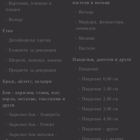
пастели и восъци
Картички, пликове и
покани
Восъци
Коледа
Маркери, флумастери,
химикали
Етно
Моливи
Дизайнерски хартии
Пастели
Елементи за декорация
Панделки, дантели и други
Ширити, шевици, канапи
Панделки
Предмети за декорация
Панделки 0,60 см
Брадс, айлетс, холдери
Панделки 1,00 см
Бои - акрилни, гланц, мат,
перла, металик, текстилни и
Панделки 2,00 см
други
Панделки 3,00 см
Акрилни бои - Stamperia
Панделки 4,00 см
Акрилни бои - Pentart
Панделки - други
Акрилни бои металик -
Панделки - с надпис