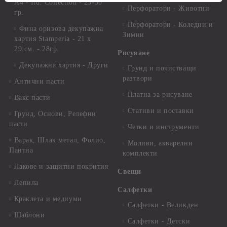
А4 - Itd. Collection - 25-30
Перфоратори - Животни
гр.
Перфоратори - Коледни и
Фина оризова декупажна
Зимни
хартия Stamperia - 21 х
29.см. - 28гр.
Рисуване
Декупажна хартия - Други
Грунд и почистващи
разтвори
Антични пасти
Платна за рисуване
Вакс пасти
Стативи и поставки
Грунд, Основи, Релефни
пасти
Четки и инструменти
Варак, Шлак метал, Фолио,
Моливи, акварелни
Пантна
комплекти
Лакове и защитни покрития
Свещи
Лепила
Салфетки
Краклета и медиуми
Салфетки - Великден
Шаблони
Салфетки - Детски