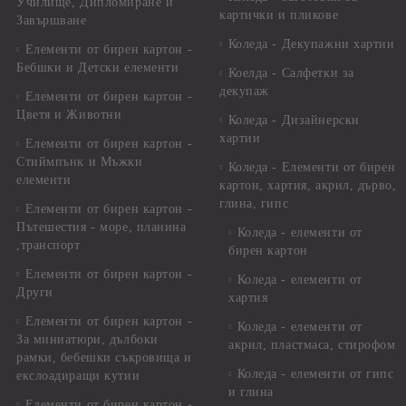
Училище, Дипломиране и
картички и пликове
Завършване
Коледа - Декупажни хартии
Елементи от бирен картон -
Бебшки и Детски елементи
Коелда - Салфетки за
декупаж
Елементи от бирен картон -
Цветя и Животни
Коледа - Дизайнерски
хартии
Елементи от бирен картон -
Стиймпънк и Мъжки
Коледа - Eлементи от бирен
елементи
картон, хартия, акрил, дърво,
глина, гипс
Елементи от бирен картон -
Пътешестия - море, планина
Коледа - елементи от
,транспорт
бирен картон
Елементи от бирен картон -
Коледа - елементи от
Други
хартия
Елементи от бирен картон -
Коледа - елементи от
За миниатюри, дълбоки
акрил, пластмаса, стирофом
рамки, бебешки съкровища и
Коледа - елементи от гипс
екслоадиращи кутии
и глина
Елементи от бирен картон -