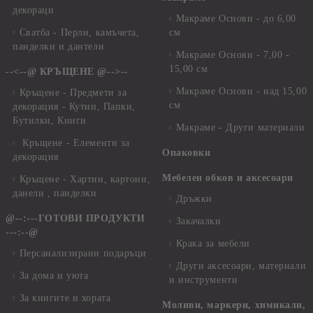
декораци
Макраме Основи - до 6,00
Сватба - Перли, камъчета,
см
панделки и дантели
Макраме Основи - 7,00 -
15,00 см
--<--@ КРЪЩЕНЕ @-->--
Макраме Основи - над 15,00
Кръщене - Предмети за
см
декорация - Кутии, Папки,
Бутилки, Книги
Макраме - Други материали
Кръщене - Елементи за
Опаковки
декорация
Мебелен обков и аксесоари
Кръщене - Хартии, картони,
данели , панделки
Дръжки
@--:---ГОТОВИ ПРОДУКТИ
Закачалки
---:--@
Крака за мебели
Персанализирани подаръци
Други аксесоари, материали
За дома и уюта
и инструменти
За книгите и хората
Моливи, маркери, химикали,