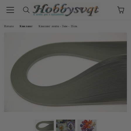
Начало
Квилинг
Квилинг ленти - 3мм - 35см.