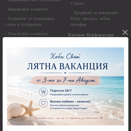
Стъкло
Керамични елементи
Предмети за декорация -
Елементи от полимерна
Плат, органза, зебло,
глина и полирезин
целофан
Пластични елементи
Пънчове Перфоратори
Инструменти за моделиране
Перфоратори до 2,50 см
Молдове и шаблони
Перфоратори 2,50 см
Глина
Перфоратори над 2,50 см
Самосъхнеща глина
Бордюрни пънчове
Полимерна Глина
Ъглови перфоратори
Перфоратори Основни
Приложни техники и
Фигури - кръгове, овали
Декупаж
Декупажна хартия
Перфоратори - Сърца и
звезди
Оризова декупажна
хартия А4 - Alchemy of Art -
Перфоратори - Цветя, листа
25-30 гр.
и клонки