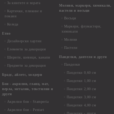
За книгите и хората
Моливи, маркери, химикали,
пастели и восъци
Картички, пликове и
покани
Восъци
Коледа
Маркери, флумастери,
химикали
Етно
Моливи
Дизайнерски хартии
Пастели
Елементи за декорация
Панделки, дантели и други
Ширити, шевици, канапи
Панделки
Предмети за декорация
Панделки 0,60 см
Брадс, айлетс, холдери
Панделки 1,00 см
Бои - акрилни, гланц, мат,
перла, металик, текстилни и
Панделки 2,00 см
други
Панделки 3,00 см
Акрилни бои - Stamperia
Панделки 4,00 см
Акрилни бои - Pentart
Панделки - други