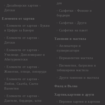
ден
Дизайнерски хартии -
Детски
Салфетки - Фонове и
бордюри
Елементи от хартия
Салфетки - Други
Елементи от хартия - Букви
и Цифри за Банери
Салфетки на пакет
Елементи от хартия -
Тампони и мастила
Детски
Апликатори и
Елементи от хартия -
пулверизатори
Училище, Дипломиране и
Перманентни мастила
Абитуриентски
Пигментни, багрилни и
Елементи от хартия -
тебеширени мастила
Животни, птици, пеперуди
Други тампони и мастила
Елементи от хартия -
Любов, Сватба, Свети
Филц и Вълна
Валентин
Хартии,картони и други
Елементи от хартия -
Дантели, бордюри, ъгли
Перлени хартии и картони