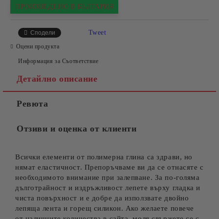
ПРОИЗВЕДЕНО В БЪЛГАРИЯ
Tweet
Сподели
Оцени продукта
Информация за Съответствие
Детайлно описание
Ревюта
Отзиви и оценка от клиенти
Всички елементи от полимерна глина са здрави, но
нямат еластичност. Препоръчваме ви да се отнасяте с
необходимото внимание при залепване. За по-голяма
дълготрайност и издръжливост лепете върху гладка и
чиста повърхност и е добре да използвате двойно
лепяща лента и горещ силикон. Ако желаете повече
от наличните количества в сайта, моля свържете се с