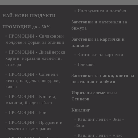
Инструменти и пособия
НАЙ-НОВИ ПРОДУКТИ
Заготовки и материали за
ПРОМОЦИИ до - 50%
бижута
ПРОМОЦИИ - Силиконови
Заготовки за картички и
молдове и форми за отливки
пликове
ПРОМОЦИИ - Дизайнерски
Заготовки за картички
хартии, изрязани елементи,
стикери
Пликове
ПРОМОЦИИ - Сатенени
Заготовки за папки, книги за
ленти, панделки, шнурове,
пожелания и албуми
канап
Изрязани елементи и
ПРОМОЦИИ - Копчета,
Стикери
мъниста, брадс и айлет
Квилинг
ПРОМОЦИИ - Бои
Квилинг ленти - 3мм -
ПРОМОЦИИ - Предмети и
35см.
елементи за декорация
Квилинг ленти - микс