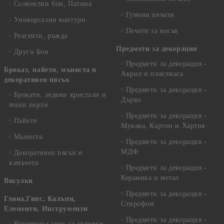
Солвентни бои, Патина
Гумени печати
Универсални контури
Печати за восък
Реагенти, ръжда
Предмети за декорация
Други Бои
Предмети за декорация -
Брокат, пайети, мъниста и
Акрил и пластмаса
декоративен пясък
Предмети за декорация -
Брокати, ледени кристали и
Дърво
мини перли
Предмети за декорация -
Пайети
Мукава, Картон и Хартия
Мъниста
Предмети за декорация -
МДФ
Декоративен пясък и
камъчета
Предмети за декорация -
Керамика и метал
Висулки
Предмети за декорация -
Глина,Гипс, Калъпи,
Стирофом
Елементи, Инструменти
Предмети за декорация -
Керамична смес за отливки