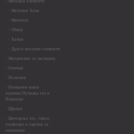
Метални елементи
Метални Ъгли
Магнити
Обков
Халки
Други метални елементи
Механизми за часовник
Очички
Пълнежи
Плюшени мини
играчки,Пухкава тел и
Помпони
Щипки
Цветарска тел, тиксо,
пиафлора и хартии за
опаковане