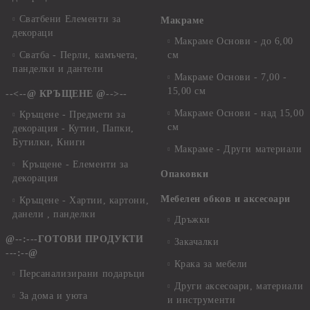
Сватбени Елементи за
Макраме
декораци
Макраме Основи - до 6,00
Сватба - Перли, камъчета,
см
панделки и дантели
Макраме Основи - 7,00 -
15,00 см
--<--@ КРЪЩЕНЕ @-->--
Макраме Основи - над 15,00
Кръщене - Предмети за
см
декорация - Кутии, Папки,
Бутилки, Книги
Макраме - Други материали
Кръщене - Елементи за
Опаковки
декорация
Мебелен обков и аксесоари
Кръщене - Хартии, картони,
данели , панделки
Дръжки
@--:---ГОТОВИ ПРОДУКТИ
Закачалки
---:--@
Крака за мебели
Персанализирани подаръци
Други аксесоари, материали
За дома и уюта
и инструменти