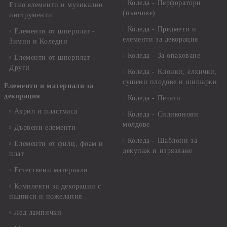
Коледа - Перфоратори
Етно елементи и музикални
(пънчове)
инструменти
Коледа - Предмети и
Елементи от шперплат -
елементи за декорация
Зимни и Коледни
Коледа - За опаковане
Елементи от шперплат -
Други
Коледа - Kлонки, елхички,
сушени плодове и шишарки
Елементи и материали за
декорация
Коледа - Печати
Акрил и пластмаса
Коледа - Силиконови
молдове
Дървени елементи
Коледа - Шаблони за
Елементи от филц, фоам и
декупаж и изрязване
плат
Естествени материали
Комплекти за декорации с
надписи и пожелания
Лед лампички