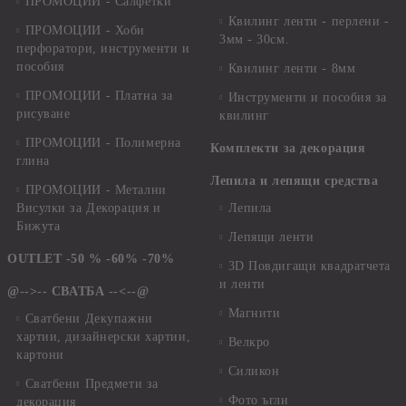
ПРОМОЦИИ - Салфетки
Квилинг ленти - перлени -
ПРОМОЦИИ - Хоби
3мм - 30см.
перфоратори, инструменти и
пособия
Квилинг ленти - 8мм
ПРОМОЦИИ - Платна за
Инструменти и пособия за
рисуване
квилинг
ПРОМОЦИИ - Полимерна
Комплекти за декорация
глина
Лепила и лепящи средства
ПРОМОЦИИ - Метални
Висулки за Декорация и
Лепила
Бижута
Лепящи ленти
OUTLET -50 % -60% -70%
3D Повдигащи квадратчета
и ленти
@-->-- СВАТБА --<--@
Магнити
Сватбени Декупажни
хартии, дизайнерски хартии,
Велкро
картони
Силикон
Сватбени Предмети за
Фото ъгли
декорация