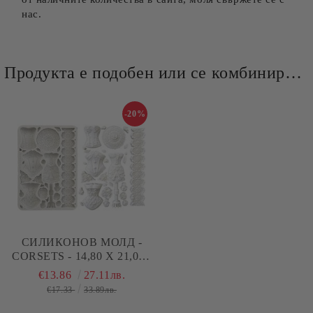
нас.
Продукта е подобен или се комбинира добре и със следните продукти :
-20%
СИЛИКОНОВ МОЛД -
CORSETS - 14,80 Х 21,00 -
А5
€13.86
27.11лв.
€17.33
33.89лв.