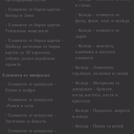
и глина
Елементи от бирен картон -
Коледа - елементи от
Коледа и Зима
филц, фоам, плат и прежда
Елементи от бирен картон -
Коледа - елементи от
Тематични комплекти
дърво
Елементи от бирен картон -
Коледа - звънчета,
Шейкър заготовки от бирен
камбанки и метални
картон за 3D картички,
елементи
албуми, ръчно израбоени
проекти
Коледа - Лампички,
гирлянди, пълнежи и свещи
Елементи от шперплат
Коледа - Материали за
Елементи от шперплат -
декорация - брокати,
Букви и цифри
восък,мастила, пасти и
Елементи от шперплат
кристали
-Рамки и ъгли
Коледа - Панделки, ширити
Елементи от шперплат -
и конци
Заготовки за бижута
Коелда - Папки за релеф
Елементи от шперплат -