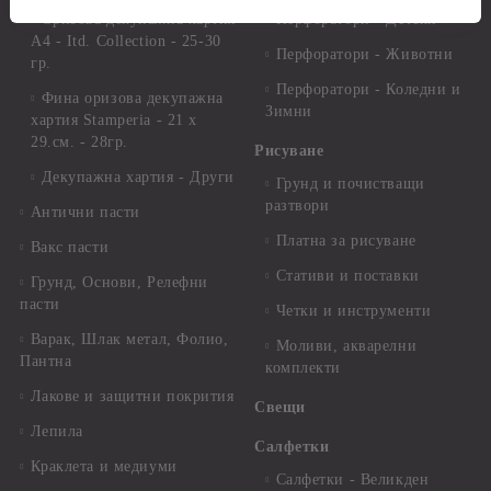
Оризова декупажна хартия
Перфоратори - Детски
А4 - Itd. Collection - 25-30
Перфоратори - Животни
гр.
Перфоратори - Коледни и
Фина оризова декупажна
Зимни
хартия Stamperia - 21 х
29.см. - 28гр.
Рисуване
Декупажна хартия - Други
Грунд и почистващи
разтвори
Антични пасти
Платна за рисуване
Вакс пасти
Стативи и поставки
Грунд, Основи, Релефни
пасти
Четки и инструменти
Варак, Шлак метал, Фолио,
Моливи, акварелни
Пантна
комплекти
Лакове и защитни покрития
Свещи
Лепила
Салфетки
Краклета и медиуми
Салфетки - Великден