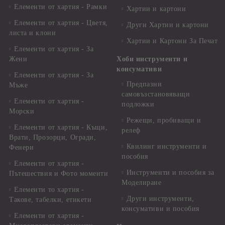
Елементи от хартия - Рамки
Хартии и картони
Елементи от хартия - Цветя,
Други Хартии и картони
листа и клони
Хартии и Картони За Печат
Елементи от хартия - За
Жени
Хоби инструменти и
консумативи
Елементи от хартия - За
Предпазни
Мъже
самовъзстановяващи
Елементи от хартия -
подложки
Морски
Режещи, пробиващи и
Елементи от хартия - Къщи,
релеф
Врати, Прозорци, Огради,
Квилинг инструменти и
Фенери
пособия
Елементи от хартия -
Инструменти и пособия за
Пътешествия и Фото моменти
Моделиране
Елементи то хартия -
Други инструменти,
Такове, табелки, етикети
консумативи и пособия
Елементи от хартия -