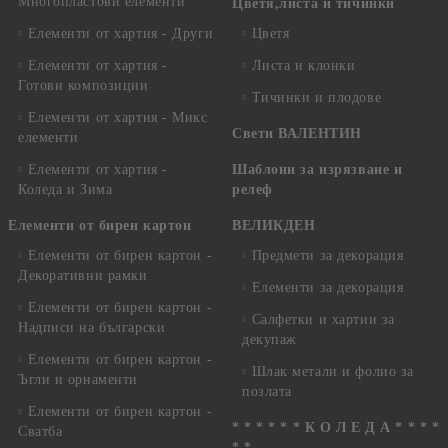
Многопластови елементи
Цветя,листа и тичинки
Елементи от хартия - Други
Цветя
Елементи от хартия -
Листа и клонки
Готови композиции
Тичинки и плодове
Елементи от хартия - Микс
Свети ВАЛЕНТИН
елементи
Елементи от хартия -
Шаблони за изрязване и
Коледа и Зима
релеф
Елементи от бирен картон
ВЕЛИКДЕН
Елементи от бирен картон -
Предмети за декорация
Декоративни рамки
Елементи за декорация
Елементи от бирен картон -
Салфетки и хартии за
Надписи на български
декупаж
Елементи от бирен картон -
Шлак метали и фолио за
Ъгли и орнаменти
позлата
Елементи от бирен картон -
* * * * * * К О Л Е Д А * * * *
Сватба
* *