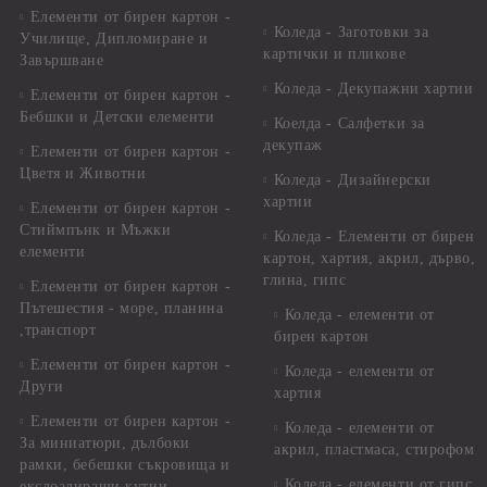
Елементи от бирен картон -
Коледа - Заготовки за
Училище, Дипломиране и
картички и пликове
Завършване
Коледа - Декупажни хартии
Елементи от бирен картон -
Бебшки и Детски елементи
Коелда - Салфетки за
декупаж
Елементи от бирен картон -
Цветя и Животни
Коледа - Дизайнерски
хартии
Елементи от бирен картон -
Стиймпънк и Мъжки
Коледа - Eлементи от бирен
елементи
картон, хартия, акрил, дърво,
глина, гипс
Елементи от бирен картон -
Пътешестия - море, планина
Коледа - елементи от
,транспорт
бирен картон
Елементи от бирен картон -
Коледа - елементи от
Други
хартия
Елементи от бирен картон -
Коледа - елементи от
За миниатюри, дълбоки
акрил, пластмаса, стирофом
рамки, бебешки съкровища и
Коледа - елементи от гипс
екслоадиращи кутии