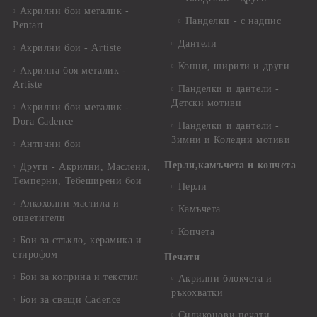
Акрилни бои металик -
Панделки - с надпис
Pentart
Дантели
Акрилни бои - Artiste
Конци, ширити и други
Акрилна боя металик -
Artiste
Панделки и дантели -
Детски мотиви
Акрилни бои металик -
Dora Cadence
Панделки и дантели -
Зимни и Коледни мотиви
Антични бои
Перли,камъчета и копчета
Други - Акрилни, Маслени,
Темперни, Тебеширени бои
Перли
Алкохолни мастила и
Камъчета
оцветители
Копчета
Бои за стъкло, керамика и
стирофом
Печати
Бои за коприна и текстил
Акрилни блокчета и
ръкохватки
Бои за свещи Cadence
Силиконови печати