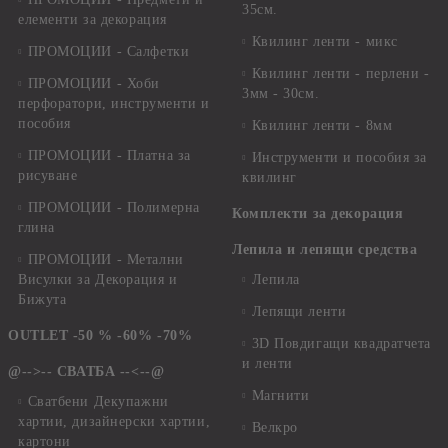
35см.
елементи за декорация
Квилинг ленти - микс
ПРОМОЦИИ - Салфетки
Квилинг ленти - перлени -
ПРОМОЦИИ - Хоби
3мм - 30см.
перфоратори, инструменти и
пособия
Квилинг ленти - 8мм
ПРОМОЦИИ - Платна за
Инструменти и пособия за
рисуване
квилинг
ПРОМОЦИИ - Полимерна
Комплекти за декорация
глина
Лепила и лепящи средства
ПРОМОЦИИ - Метални
Висулки за Декорация и
Лепила
Бижута
Лепящи ленти
OUTLET -50 % -60% -70%
3D Повдигащи квадратчета
и ленти
@-->-- СВАТБА --<--@
Магнити
Сватбени Декупажни
хартии, дизайнерски хартии,
Велкро
картони