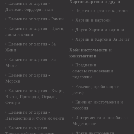
Хартии,картони и други
Елементи от хартия -
Дантели, бордюри, ъгли
Перлени хартии и картони
Елементи от хартия - Рамки
Хартии и картони
Елементи от хартия - Цветя,
Други Хартии и картони
листа и клони
Хартии и Картони За Печат
Елементи от хартия - За
Жени
Хоби инструменти и
консумативи
Елементи от хартия - За
Предпазни
Мъже
самовъзстановяващи
Елементи от хартия -
подложки
Морски
Режещи, пробиващи и
Елементи от хартия - Къщи,
релеф
Врати, Прозорци, Огради,
Квилинг инструменти и
Фенери
пособия
Елементи от хартия -
Инструменти и пособия за
Пътешествия и Фото моменти
Моделиране
Елементи то хартия -
Други инструменти,
Такове, табелки, етикети