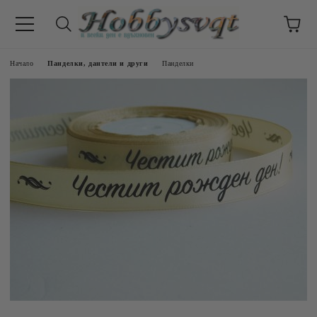
Начало
Панделки, дантели и други
Панделки