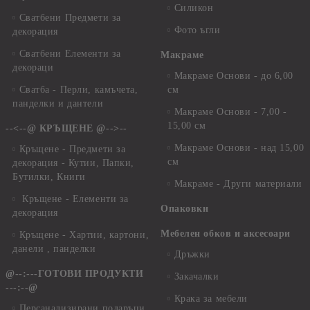
Силикон
Сватбени Предмети за
Фото ъгли
декорация
Сватбени Елементи за
Макраме
декораци
Макраме Основи - до 6,00
Сватба - Перли, камъчета,
см
панделки и дантели
Макраме Основи - 7,00 -
15,00 см
--<--@ КРЪЩЕНЕ @-->--
Макраме Основи - над 15,00
Кръщене - Предмети за
см
декорация - Кутии, Папки,
Бутилки, Книги
Макраме - Други материали
Кръщене - Елементи за
Опаковки
декорация
Мебелен обков и аксесоари
Кръщене - Хартии, картони,
данели , панделки
Дръжки
@--:---ГОТОВИ ПРОДУКТИ
Закачалки
---:--@
Крака за мебели
Персанализирани подаръци