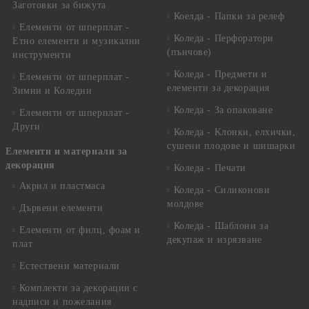
Заготовки за бижута
Коелда - Папки за релеф
Елементи от шперплат -
Коледа - Перфоратори
Етно елементи и музикални
(пънчове)
инструменти
Коледа - Предмети и
Елементи от шперплат -
елементи за декорация
Зимни и Коледни
Коледа - За опаковане
Елементи от шперплат -
Други
Коледа - Kлонки, елхички,
сушени плодове и шишарки
Елементи и материали за
декорация
Коледа - Печати
Акрил и пластмаса
Коледа - Силиконови
молдове
Дървени елементи
Коледа - Шаблони за
Елементи от филц, фоам и
декупаж и изрязване
плат
Естествени материали
Комплекти за декорации с
надписи и пожелания