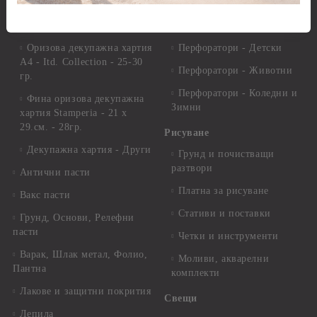
хартия А4 - Alchemy of Art -
Перфоратори - Цветя, листа
25-30 гр.
и клонки
Оризова декупажна хартия
Перфоратори - Детски
А4 - Itd. Collection - 25-30
Перфоратори - Животни
гр.
Перфоратори - Коледни и
Фина оризова декупажна
Зимни
хартия Stamperia - 21 х
29.см. - 28гр.
Рисуване
Декупажна хартия - Други
Грунд и почистващи
разтвори
Антични пасти
Платна за рисуване
Вакс пасти
Стативи и поставки
Грунд, Основи, Релефни
пасти
Четки и инструменти
Варак, Шлак метал, Фолио,
Моливи, акварелни
Пантна
комплекти
Лакове и защитни покрития
Свещи
Лепила