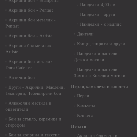
Акрилни бои - Stamperia
Панделки 4,00 см
Акрилни бои - Pentart
Панделки - други
Акрилни бои металик -
Панделки - с надпис
Pentart
Дантели
Акрилни бои - Artiste
Конци, ширити и други
Акрилна боя металик -
Artiste
Панделки и дантели -
Детски мотиви
Акрилни бои металик -
Dora Cadence
Панделки и дантели -
Зимни и Коледни мотиви
Антични бои
Перли,камъчета и копчета
Други - Акрилни, Маслени,
Темперни, Тебеширени бои
Перли
Алкохолни мастила и
Камъчета
оцветители
Копчета
Бои за стъкло, керамика и
стирофом
Печати
Бои за коприна и текстил
Акрилни блокчета и