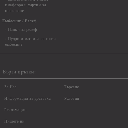
пиафлора и хартии за
опаковане
Ембосинг / Релеф
Папки за релеф
Пудри и мастила за топъл
ембосинг
Бързи връзки:
За Нас
Търсене
Информация за доставка
Условия
Рекламации
Пишете ни