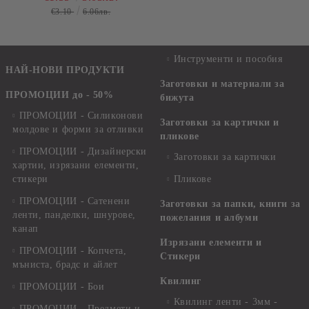
€3.10
6.06лв.
Инструменти и пособия
НАЙ-НОВИ ПРОДУКТИ
Заготовки и материали за
ПРОМОЦИИ до - 50%
бижута
ПРОМОЦИИ - Силиконови
Заготовки за картички и
молдове и форми за отливки
пликове
ПРОМОЦИИ - Дизайнерски
Заготовки за картички
хартии, изрязани елементи,
стикери
Пликове
ПРОМОЦИИ - Сатенени
Заготовки за папки, книги за
ленти, панделки, шнурове,
пожелания и албуми
канап
Изрязани елементи и
ПРОМОЦИИ - Копчета,
Стикери
мъниста, брадс и айлет
Квилинг
ПРОМОЦИИ - Бои
Квилинг ленти - 3мм -
ПРОМОЦИИ - Предмети и