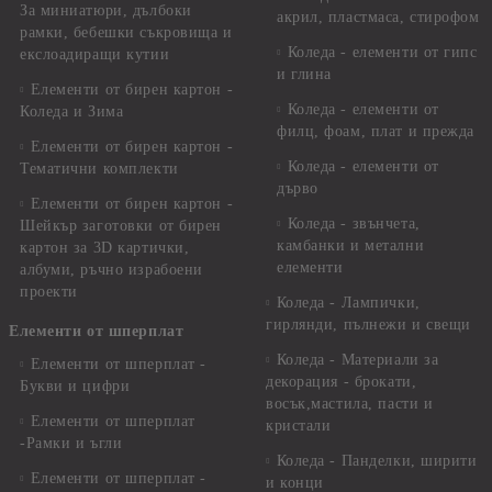
За миниатюри, дълбоки
акрил, пластмаса, стирофом
рамки, бебешки съкровища и
Коледа - елементи от гипс
екслоадиращи кутии
и глина
Елементи от бирен картон -
Коледа - елементи от
Коледа и Зима
филц, фоам, плат и прежда
Елементи от бирен картон -
Коледа - елементи от
Тематични комплекти
дърво
Елементи от бирен картон -
Коледа - звънчета,
Шейкър заготовки от бирен
камбанки и метални
картон за 3D картички,
елементи
албуми, ръчно израбоени
проекти
Коледа - Лампички,
гирлянди, пълнежи и свещи
Елементи от шперплат
Коледа - Материали за
Елементи от шперплат -
декорация - брокати,
Букви и цифри
восък,мастила, пасти и
Елементи от шперплат
кристали
-Рамки и ъгли
Коледа - Панделки, ширити
Елементи от шперплат -
и конци