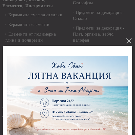
Стирофом
Елементи, Инструменти
Предмети за декорация -
Керамична смес за отливки
Стъкло
Керамични елементи
Предмети за декорация -
Елементи от полимерна
Плат, органза, зебло,
глина и полирезин
целофан
Пластични елементи
Пънчове Перфоратори
Инструменти за моделиране
Перфоратори до 2,50 см
Молдове и шаблони
Перфоратори 2,50 см
Глина
Перфоратори над 2,50 см
Самосъхнеща глина
Бордюрни пънчове
Полимерна Глина
Ъглови перфоратори
Перфоратори Основни
Приложни техники и
Фигури - кръгове, овали
Декупаж
Декупажна хартия
Перфоратори - Сърца и
звезди
Оризова декупажна