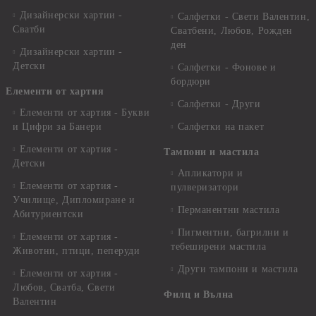
Дизайнерски хартии -
Салфетки - Свети Валентин,
Сватби
Сватбени, Любов, Рожден
ден
Дизайнерски хартии -
Детски
Салфетки - Фонове и
бордюри
Елементи от хартия
Салфетки - Други
Елементи от хартия - Букви
и Цифри за Банери
Салфетки на пакет
Елементи от хартия -
Тампони и мастила
Детски
Апликатори и
Елементи от хартия -
пулверизатори
Училище, Дипломиране и
Перманентни мастила
Абитуриентски
Пигментни, багрилни и
Елементи от хартия -
тебеширени мастила
Животни, птици, пеперуди
Други тампони и мастила
Елементи от хартия -
Любов, Сватба, Свети
Филц и Вълна
Валентин