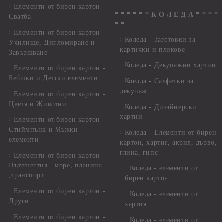
Елементи от бирен картон -
* * * * * * К О Л Е Д А * * * *
Сватба
* *
Елементи от бирен картон -
Коледа - Заготовки за
Училище, Дипломиране и
картички и пликове
Завършване
Коледа - Декупажни хартии
Елементи от бирен картон -
Бебшки и Детски елементи
Коелда - Салфетки за
декупаж
Елементи от бирен картон -
Цветя и Животни
Коледа - Дизайнерски
хартии
Елементи от бирен картон -
Стиймпънк и Мъжки
Коледа - Eлементи от бирен
елементи
картон, хартия, акрил, дърво,
глина, гипс
Елементи от бирен картон -
Пътешестия - море, планина
Коледа - елементи от
,транспорт
бирен картон
Елементи от бирен картон -
Коледа - елементи от
Други
хартия
Елементи от бирен картон -
Коледа - елементи от