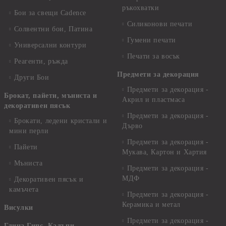
ръкохватки
Бои за свещи Cadence
Силиконови печати
Солвентни бои, Патина
Гумени печати
Универсални контури
Печати за восък
Реагенти, ръжда
Предмети за декорация
Други Бои
Предмети за декорация -
Брокат, пайети, мъниста и
Акрил и пластмаса
декоративен пясък
Предмети за декорация -
Брокати, ледени кристали и
Дърво
мини перли
Предмети за декорация -
Пайети
Мукава, Картон и Хартия
Мъниста
Предмети за декорация -
МДФ
Декоративен пясък и
камъчета
Предмети за декорация -
Керамика и метал
Висулки
Предмети за декорация -
Глина,Гипс, Калъпи,