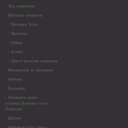
Лед лампички
Метални елементи
Метални Ъгли
Магнити
Обков
Халки
Други метални елементи
Механизми за часовник
Очички
Пълнежи
Плюшени мини
играчки,Пухкава тел и
Помпони
Щипки
Цветарска тел, тиксо,